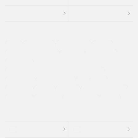
４ＷＤ
定期点検記録簿
ワンオーナーカー
福祉車両
メーカー系販売店取り扱い車
修復歴無し
アルミホイール
寒冷地仕様車
過給機設定モデル（ターボ・スーパーチャージャーなど)
ETC
CDプレーヤー
カーナビゲーション
禁煙車
法定整備付き
保証付き
エアバッグ
ディスチャージドランプ
支払総顔あり
クーポンあり
車両品質評価書付
新着車両