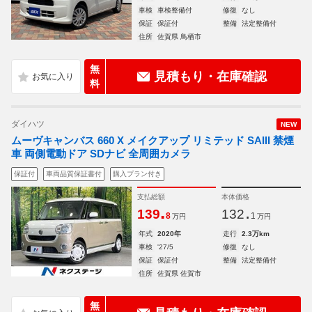
車検
車検整備付
修復
なし
保証
保証付
整備
法定整備付
住所
佐賀県 鳥栖市
無
見積もり・在庫確認
料
ダイハツ
NEW
ムーヴキャンバス 660 X メイクアップ リミテッド SAIII 禁煙
車 両側電動ドア SDナビ 全周囲カメラ
保証付
車両品質保証書付
購入プラン付き
支払総額
本体価格
.
.
139
132
8
1
万円
万円
年式
2020年
走行
2.3万km
車検
'27/5
修復
なし
保証
保証付
整備
法定整備付
住所
佐賀県 佐賀市
無