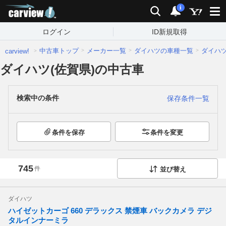
carview!
検索
通知
i
ログイン
ID新規取得
中古車トップ
メーカー一覧
ダイハツの車種一覧
ダイハ
carview!
ダイハツ(佐賀県)の中古車
検索中の条件
保存条件一覧
条件を保存
条件を変更
745
件
並び替え
ダイハツ
ハイゼットカーゴ 660 デラックス 禁煙車 バックカメラ デジ
タルインナーミラ