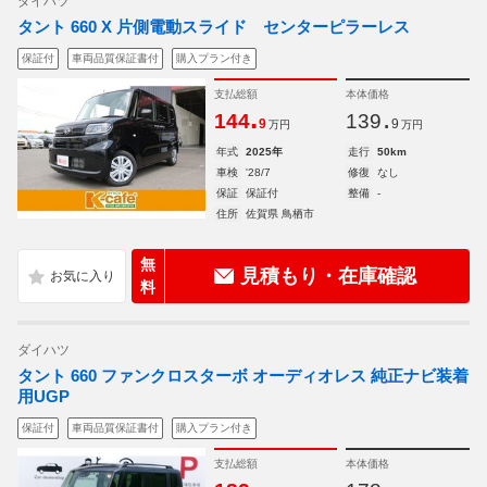
ダイハツ
タント 660 X 片側電動スライド センターピラーレス
保証付
車両品質保証書付
購入プラン付き
支払総額
本体価格
.
.
144
139
9
9
万円
万円
年式
2025年
走行
50km
車検
'28/7
修復
なし
保証
保証付
整備
-
住所
佐賀県 鳥栖市
無
見積もり・在庫確認
料
ダイハツ
タント 660 ファンクロスターボ オーディオレス 純正ナビ装着
用UGP
保証付
車両品質保証書付
購入プラン付き
支払総額
本体価格