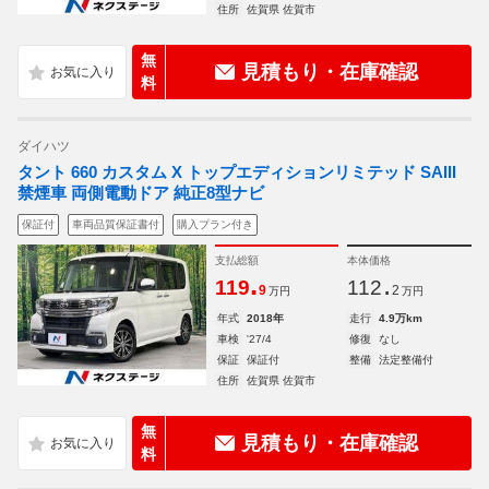
住所
佐賀県 佐賀市
無
見積もり・在庫確認
料
ダイハツ
タント 660 カスタム X トップエディションリミテッド SAIII
禁煙車 両側電動ドア 純正8型ナビ
保証付
車両品質保証書付
購入プラン付き
支払総額
本体価格
.
.
119
112
9
2
万円
万円
年式
2018年
走行
4.9万km
車検
'27/4
修復
なし
保証
保証付
整備
法定整備付
住所
佐賀県 佐賀市
無
見積もり・在庫確認
料