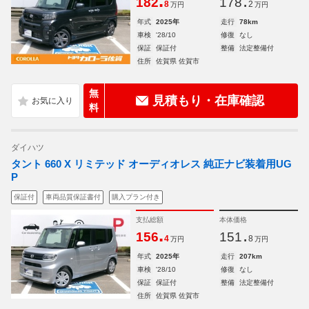
.
.
182
178
8
2
万円
万円
年式
2025年
走行
78km
車検
'28/10
修復
なし
保証
保証付
整備
法定整備付
住所
佐賀県 佐賀市
無
見積もり・在庫確認
料
ダイハツ
タント 660 X リミテッド オーディオレス 純正ナビ装着用UG
P
保証付
車両品質保証書付
購入プラン付き
支払総額
本体価格
.
.
156
151
4
8
万円
万円
年式
2025年
走行
207km
車検
'28/10
修復
なし
保証
保証付
整備
法定整備付
住所
佐賀県 佐賀市