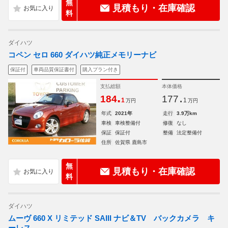
無
見積もり・在庫確認
料
ダイハツ
コペン セロ 660 ダイハツ純正メモリーナビ
保証付
車両品質保証書付
購入プラン付き
支払総額
本体価格
.
.
184
177
1
1
万円
万円
年式
2021年
走行
3.9万km
車検
車検整備付
修復
なし
保証
保証付
整備
法定整備付
住所
佐賀県 鹿島市
無
見積もり・在庫確認
料
ダイハツ
ムーヴ 660 X リミテッド SAIII ナビ＆TV バックカメラ キ
ーレス