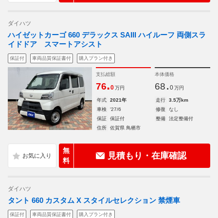
ダイハツ
ハイゼットカーゴ 660 デラックス SAIII ハイルーフ 両側スラ
イドドア スマートアシスト
保証付
車両品質保証書付
購入プラン付き
支払総額
本体価格
.
.
76
68
0
0
万円
万円
年式
2021年
走行
3.5万km
車検
'27/6
修復
なし
保証
保証付
整備
法定整備付
住所
佐賀県 鳥栖市
無
見積もり・在庫確認
料
ダイハツ
タント 660 カスタム X スタイルセレクション 禁煙車
保証付
車両品質保証書付
購入プラン付き