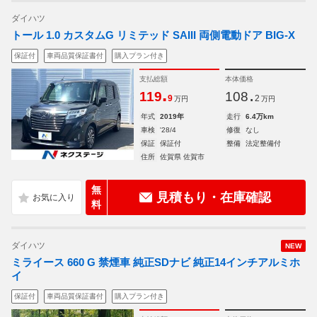
ダイハツ
トール 1.0 カスタムG リミテッド SAIII 両側電動ドア BIG-X
保証付
車両品質保証書付
購入プラン付き
支払総額
本体価格
.
.
119
108
9
2
万円
万円
年式
2019年
走行
6.4万km
車検
'28/4
修復
なし
保証
保証付
整備
法定整備付
住所
佐賀県 佐賀市
無
見積もり・在庫確認
料
ダイハツ
NEW
ミライース 660 G 禁煙車 純正SDナビ 純正14インチアルミホ
イ
保証付
車両品質保証書付
購入プラン付き