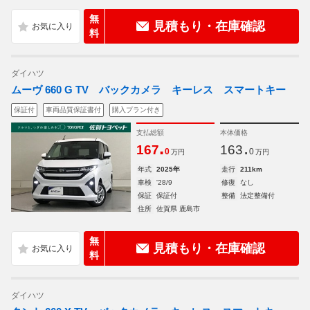
無
見積もり・在庫確認
料
ダイハツ
ムーヴ 660 G TV バックカメラ キーレス スマートキー
保証付
車両品質保証書付
購入プラン付き
支払総額
本体価格
.
.
167
163
0
0
万円
万円
年式
2025年
走行
211km
車検
'28/9
修復
なし
保証
保証付
整備
法定整備付
住所
佐賀県 鹿島市
無
見積もり・在庫確認
料
ダイハツ