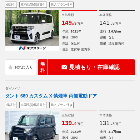
保証付
車両品質保証書付
購入プラン付き
支払総額
本体価格
.
.
149
141
9
8
万円
万円
年式
2021年
走行
2.6万km
車検
'28/3
修復
なし
保証
保証付
整備
法定整備付
住所
佐賀県 佐賀市
無
見積もり・在庫確認
料
ダイハツ
タント 660 カスタム X 禁煙車 両側電動ドア
保証付
車両品質保証書付
購入プラン付き
支払総額
本体価格
.
.
139
131
9
8
万円
万円
年式
2021年
走行
3.1万km
車検
'28/3
修復
なし