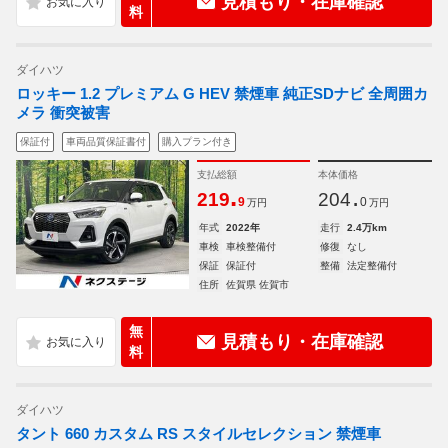
見積もり・在庫確認
料
ダイハツ
ロッキー 1.2 プレミアム G HEV 禁煙車 純正SDナビ 全周囲カ
メラ 衝突被害
保証付
車両品質保証書付
購入プラン付き
支払総額
本体価格
.
.
219
204
9
0
万円
万円
年式
2022年
走行
2.4万km
車検
車検整備付
修復
なし
保証
保証付
整備
法定整備付
住所
佐賀県 佐賀市
無
見積もり・在庫確認
料
ダイハツ
タント 660 カスタム RS スタイルセレクション 禁煙車