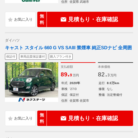
住所
佐賀県 武雄市
無
見積もり・在庫確認
料
ダイハツ
キャスト スタイル 660 G VS SAIII 禁煙車 純正SDナビ 全周囲
保証付
車両品質保証書付
購入プラン付き
支払総額
本体価格
.
.
89
82
9
3
万円
万円
年式
2020年
走行
8.0万km
車検
'27/3
修復
なし
保証
保証付
整備
法定整備付
住所
佐賀県 佐賀市
無
見積もり・在庫確認
料