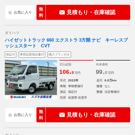
無
見積もり・在庫確認
料
ダイハツ
ハイゼットトラック 660 エクストラ 3方開 ナビ キーレスプ
ッシュスタート CVT
保証付
車両品質保証書付
購入プラン付き
支払総額
本体価格
.
.
106
99
8
0
万円
万円
年式
2022年
走行
6.6万km
車検
車検整備付
修復
なし
保証
保証付
整備
法定整備付
住所
佐賀県 佐賀市
無
見積もり・在庫確認
料