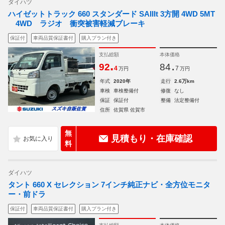
ダイハツ
ハイゼットトラック 660 スタンダード SAIIIt 3方開 4WD 5MT
4WD ラジオ 衝突被害軽減ブレーキ
保証付
車両品質保証書付
購入プラン付き
支払総額
本体価格
.
.
92
84
4
7
万円
万円
年式
2020年
走行
2.6万km
車検
車検整備付
修復
なし
保証
保証付
整備
法定整備付
住所
佐賀県 佐賀市
無
見積もり・在庫確認
料
ダイハツ
タント 660 X セレクション 7インチ純正ナビ・全方位モニタ
ー・前ドラ
保証付
車両品質保証書付
購入プラン付き