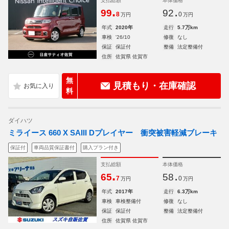
支払総額
本体価格
.
.
99
92
8
0
万円
万円
年式
2020年
走行
5.7万km
車検
'26/10
修復
なし
保証
保証付
整備
法定整備付
住所
佐賀県 佐賀市
無
見積もり・在庫確認
料
ダイハツ
ミライース 660 X SAIII Dプレイヤー 衝突被害軽減ブレーキ
保証付
車両品質保証書付
購入プラン付き
支払総額
本体価格
.
.
65
58
7
0
万円
万円
年式
2017年
走行
6.3万km
車検
車検整備付
修復
なし
保証
保証付
整備
法定整備付
住所
佐賀県 佐賀市