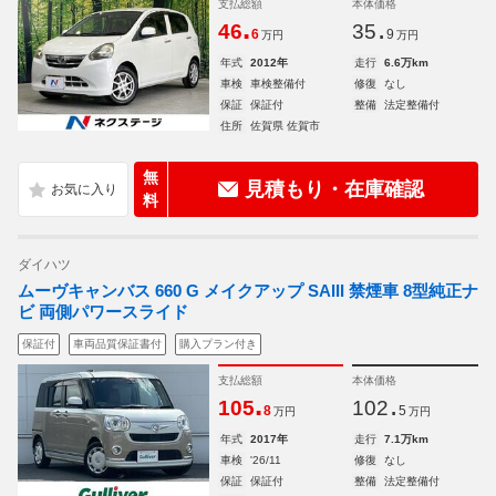
支払総額
本体価格
.
.
46
35
6
9
万円
万円
年式
2012年
走行
6.6万km
車検
車検整備付
修復
なし
保証
保証付
整備
法定整備付
住所
佐賀県 佐賀市
無
見積もり・在庫確認
料
ダイハツ
ムーヴキャンバス 660 G メイクアップ SAIII 禁煙車 8型純正ナ
ビ 両側パワースライド
保証付
車両品質保証書付
購入プラン付き
支払総額
本体価格
.
.
105
102
8
5
万円
万円
年式
2017年
走行
7.1万km
車検
'26/11
修復
なし
保証
保証付
整備
法定整備付