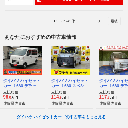
料
1
〜
30
/
745
件
あなたにおすすめの中古車情報
ダイハツ ハイゼット
ダイハツ ハイゼット
ダイハツ ハイ
カーゴ 660 デラック
カーゴ 660 スペシャ
カーゴ 660 デ
ス
ル
ス
支払総額
支払総額
支払総額
98
114
117
.0
万円
.9
万円
.7
万円
佐賀県佐賀市
佐賀県佐賀市
佐賀県佐賀市
ダイハツ ハイゼットカーゴの中古車をもっと見る