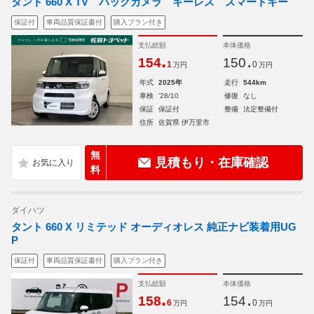
タント 660 X TV バックカメラ キーレス スマートキー
保証付
車両品質保証書付
購入プラン付き
支払総額
本体価格
.
.
154
150
1
0
万円
万円
年式
2025年
走行
544km
車検
'28/10
修復
なし
保証
保証付
整備
法定整備付
住所
佐賀県 伊万里市
無
見積もり・在庫確認
料
ダイハツ
タント 660 X リミテッド オーディオレス 純正ナビ装着用UG
P
保証付
車両品質保証書付
購入プラン付き
支払総額
本体価格
.
.
158
154
6
0
万円
万円