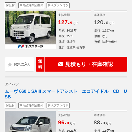
保証付
車両品質保証書付
購入プラン付き
支払総額
本体価格
.
.
127
120
9
0
万円
万円
年式
2023年
走行
1.2万km
車検
'27/8
修復
なし
保証
保証付
整備
法定整備付
住所
佐賀県 佐賀市
無
見積もり・在庫確認
料
ダイハツ
ムーヴ 660 L SAIII スマートアシスト エコアイドル CD U
SB
保証付
車両品質保証書付
購入プラン付き
支払総額
本体価格
.
.
96
88
0
0
万円
万円
年式
2021年
走行
1.9万km