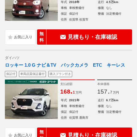
年式
2018年
走行
4.5万km
車検
車検整備付
修復
なし
保証
保証付
整備
法定整備付
住所
佐賀県 佐賀市
無
見積もり・在庫確認
料
ダイハツ
ロッキー 1.0 G ナビ＆TV バックカメラ ETC キーレス
保証付
車両品質保証書付
購入プラン付き
支払総額
本体価格
.
.
168
157
1
7
万円
万円
年式
2021年
走行
6.7万km
車検
車検整備付
修復
なし
保証
保証付
整備
法定整備付
住所
佐賀県 鹿島市
無
見積もり・在庫確認