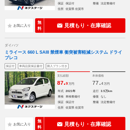
保証
保証付
整備
法定整備付
住所
佐賀県 佐賀市
無
見積もり・在庫確認
料
ダイハツ
ミライース 660 L SAIII 禁煙車 衝突被害軽減システム ドライ
ブレコ
保証付
車両品質保証書付
購入プラン付き
支払総額
本体価格
.
.
87
77
9
4
万円
万円
年式
2021年
走行
3.5万km
車検
車検整備付
修復
なし
保証
保証付
整備
法定整備付
住所
佐賀県 佐賀市
無
見積もり・在庫確認
料