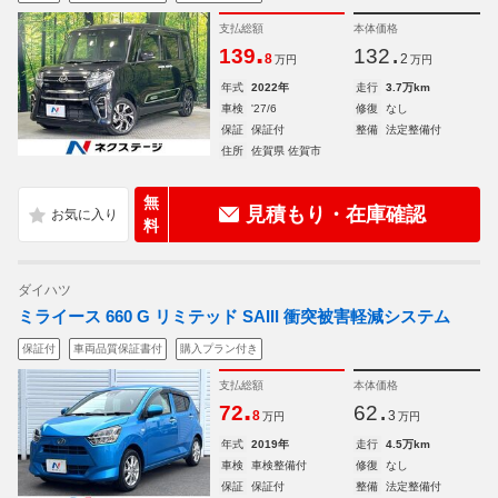
支払総額
本体価格
.
.
139
132
8
2
万円
万円
年式
2022年
走行
3.7万km
車検
'27/6
修復
なし
保証
保証付
整備
法定整備付
住所
佐賀県 佐賀市
無
見積もり・在庫確認
料
ダイハツ
ミライース 660 G リミテッド SAIII 衝突被害軽減システム
保証付
車両品質保証書付
購入プラン付き
支払総額
本体価格
.
.
72
62
8
3
万円
万円
年式
2019年
走行
4.5万km
車検
車検整備付
修復
なし
保証
保証付
整備
法定整備付