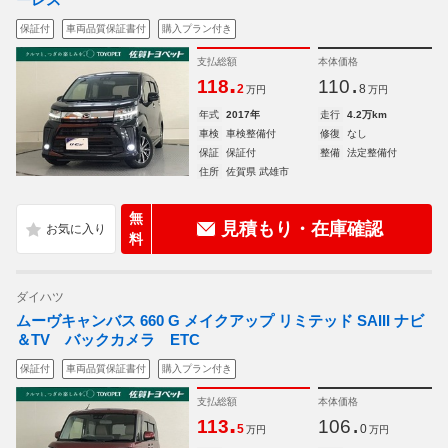
保証付
車両品質保証書付
購入プラン付き
支払総額
本体価格
.
.
118
110
2
8
万円
万円
年式
2017年
走行
4.2万km
車検
車検整備付
修復
なし
保証
保証付
整備
法定整備付
住所
佐賀県 武雄市
無
見積もり・在庫確認
料
ダイハツ
ムーヴキャンバス 660 G メイクアップ リミテッド SAIII ナビ
＆TV バックカメラ ETC
保証付
車両品質保証書付
購入プラン付き
支払総額
本体価格
.
.
113
106
5
0
万円
万円