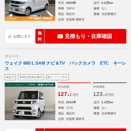
年式
2025年
走行
0.2万km
車検
'28/10
修復
なし
保証
保証付
整備
法定整備付
住所
佐賀県 鹿島市
無
見積もり・在庫確認
料
ダイハツ
ウェイク 660 L SAIII ナビ＆TV バックカメラ ETC キーレ
ス
保証付
車両品質保証書付
購入プラン付き
支払総額
本体価格
.
.
127
123
1
0
万円
万円
年式
2021年
走行
1.4万km
車検
'27/3
修復
なし
保証
保証付
整備
法定整備付
住所
佐賀県 鹿島市