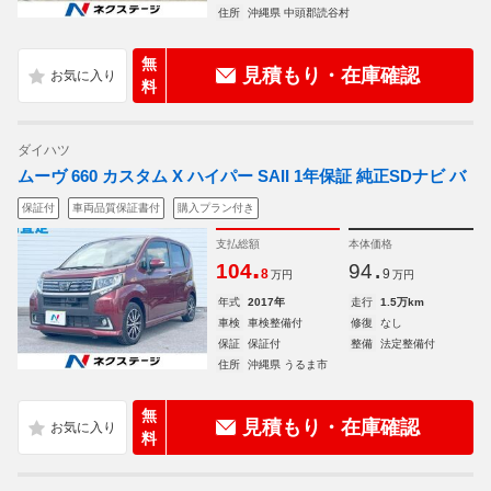
住所
沖縄県 中頭郡読谷村
無
見積もり・在庫確認
料
ダイハツ
ムーヴ 660 カスタム X ハイパー SAII 1年保証 純正SDナビ バ
保証付
車両品質保証書付
購入プラン付き
支払総額
本体価格
.
.
104
94
8
9
万円
万円
年式
2017年
走行
1.5万km
車検
車検整備付
修復
なし
保証
保証付
整備
法定整備付
住所
沖縄県 うるま市
無
見積もり・在庫確認
料