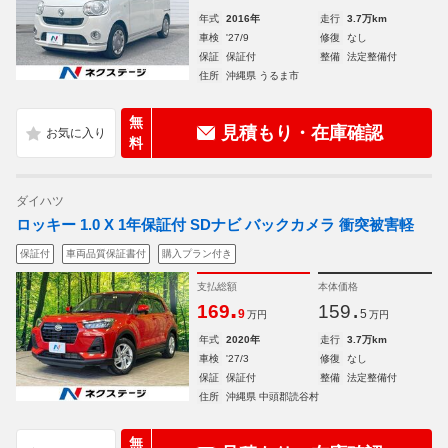
年式
2016年
走行
3.7万km
車検
'27/9
修復
なし
保証
保証付
整備
法定整備付
住所
沖縄県 うるま市
無
見積もり・在庫確認
料
ダイハツ
ロッキー 1.0 X 1年保証付 SDナビ バックカメラ 衝突被害軽
保証付
車両品質保証書付
購入プラン付き
支払総額
本体価格
.
.
169
159
9
5
万円
万円
年式
2020年
走行
3.7万km
車検
'27/3
修復
なし
保証
保証付
整備
法定整備付
住所
沖縄県 中頭郡読谷村
無