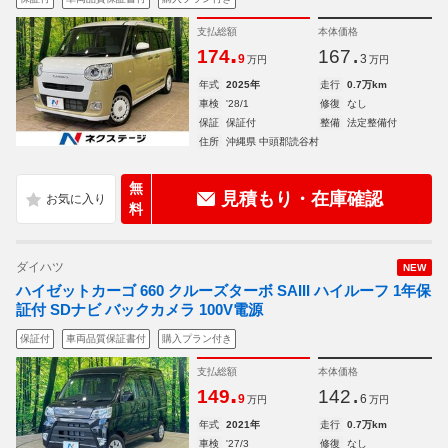
支払総額
本体価格
.
.
174
167
9
3
万円
万円
年式
2025年
走行
0.7万km
車検
'28/1
修復
なし
保証
保証付
整備
法定整備付
住所
沖縄県 中頭郡読谷村
無
見積もり・在庫確認
料
ダイハツ
NEW
ハイゼットカーゴ 660 クルーズターボ SAIII ハイルーフ 1年保
証付 SDナビ バックカメラ 100V電源
保証付
車両品質保証書付
購入プラン付き
支払総額
本体価格
.
.
149
142
9
6
万円
万円
年式
2021年
走行
0.7万km
車検
'27/3
修復
なし