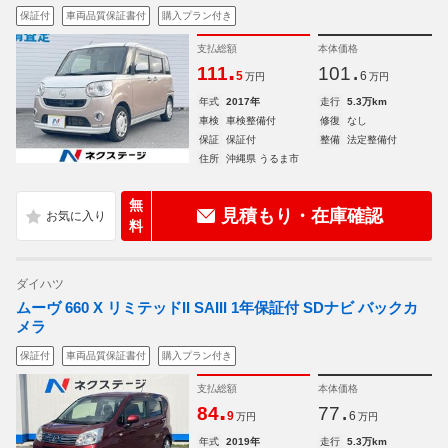
保証付
車両品質保証書付
購入プラン付き
支払総額
本体価格
.
.
111
101
5
6
万円
万円
年式
2017年
走行
5.3万km
車検
車検整備付
修復
なし
保証
保証付
整備
法定整備付
住所
沖縄県 うるま市
無
見積もり・在庫確認
料
ダイハツ
ムーヴ 660 X リミテッドII SAIII 1年保証付 SDナビ バックカ
メラ
保証付
車両品質保証書付
購入プラン付き
支払総額
本体価格
.
.
84
77
9
6
万円
万円
年式
2019年
走行
5.3万km