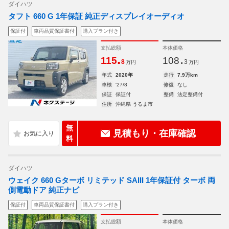
ダイハツ
タフト 660 G 1年保証 純正ディスプレイオーディオ
保証付
車両品質保証書付
購入プラン付き
支払総額
本体価格
.
.
115
108
8
3
万円
万円
年式
2020年
走行
7.9万km
車検
'27/8
修復
なし
保証
保証付
整備
法定整備付
住所
沖縄県 うるま市
無
見積もり・在庫確認
料
ダイハツ
ウェイク 660 Gターボ リミテッド SAIII 1年保証付 ターボ 両
側電動ドア 純正ナビ
保証付
車両品質保証書付
購入プラン付き
支払総額
本体価格