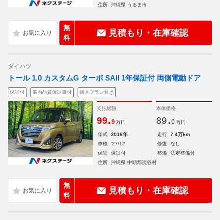
住所
沖縄県 うるま市
無
見積もり・在庫確認
料
ダイハツ
トール 1.0 カスタムG ターボ SAII 1年保証付 両側電動ドア
保証付
車両品質保証書付
購入プラン付き
支払総額
本体価格
.
.
99
89
9
0
万円
万円
年式
2016年
走行
7.4万km
車検
'27/12
修復
なし
保証
保証付
整備
法定整備付
住所
沖縄県 中頭郡読谷村
無
見積もり・在庫確認
料