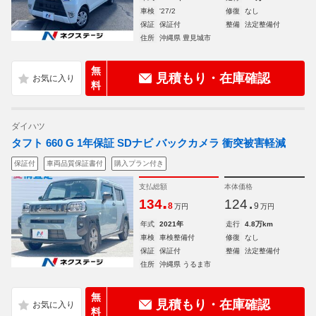
車検
'27/2
修復
なし
保証
保証付
整備
法定整備付
住所
沖縄県 豊見城市
無
見積もり・在庫確認
料
ダイハツ
タフト 660 G 1年保証 SDナビ バックカメラ 衝突被害軽減
保証付
車両品質保証書付
購入プラン付き
支払総額
本体価格
.
.
134
124
8
9
万円
万円
年式
2021年
走行
4.8万km
車検
車検整備付
修復
なし
保証
保証付
整備
法定整備付
住所
沖縄県 うるま市
無
見積もり・在庫確認
料