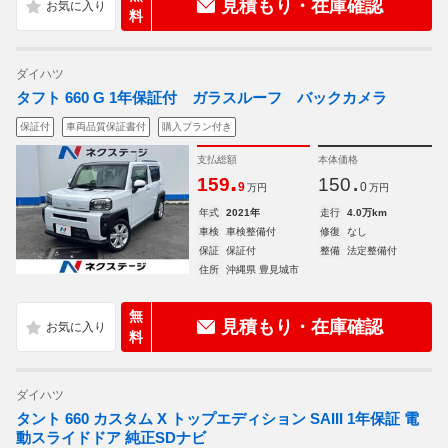
見積もり・在庫確認
料
ダイハツ
タフト 660 G 1年保証付 ガラスルーフ バックカメラ
保証付
車両品質保証書付
購入プラン付き
支払総額
本体価格
.
.
159
150
9
0
万円
万円
年式
2021年
走行
4.0万km
車検
車検整備付
修復
なし
保証
保証付
整備
法定整備付
住所
沖縄県 豊見城市
無
見積もり・在庫確認
料
ダイハツ
タント 660 カスタム X トップエディション SAIII 1年保証 電
動スライドドア 純正SDナビ