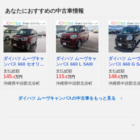
あなたにおすすめの中古車情報
ダイハツ ムーヴキャ
ダイハツ ムーヴキャ
ダイハツ ムー
ンバス 660 セオリー
ンバス 660 L SAIII
ンバス 660 G SA
G
支払総額
支払総額
支払総額
145
115
148
.4
万円
.8
万円
.8
万円
沖縄県中頭郡北谷町
沖縄県中頭郡北谷町
沖縄県中頭郡北
ダイハツ ムーヴキャンバスの中古車をもっと見る