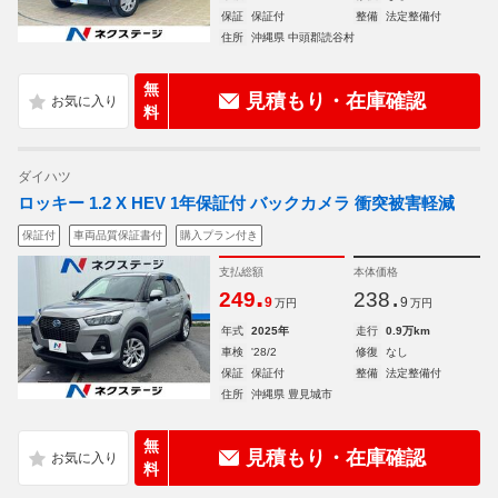
保証
保証付
整備
法定整備付
住所
沖縄県 中頭郡読谷村
無
見積もり・在庫確認
料
ダイハツ
ロッキー 1.2 X HEV 1年保証付 バックカメラ 衝突被害軽減
保証付
車両品質保証書付
購入プラン付き
支払総額
本体価格
.
.
249
238
9
9
万円
万円
年式
2025年
走行
0.9万km
車検
'28/2
修復
なし
保証
保証付
整備
法定整備付
住所
沖縄県 豊見城市
無
見積もり・在庫確認
料