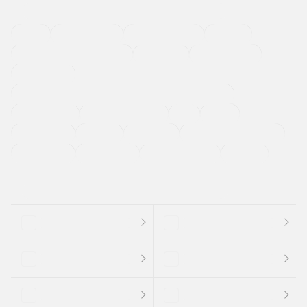
４ＷＤ
定期点検記録簿
ワンオーナーカー
福祉車両
メーカー系販売店取り扱い車
修復歴無し
アルミホイール
寒冷地仕様車
過給機設定モデル（ターボ・スーパーチャージャーなど)
ETC
CDプレーヤー
カーナビゲーション
禁煙車
法定整備付き
保証付き
エアバッグ
ディスチャージドランプ
支払総顔あり
クーポンあり
車両品質評価書付
新着車両