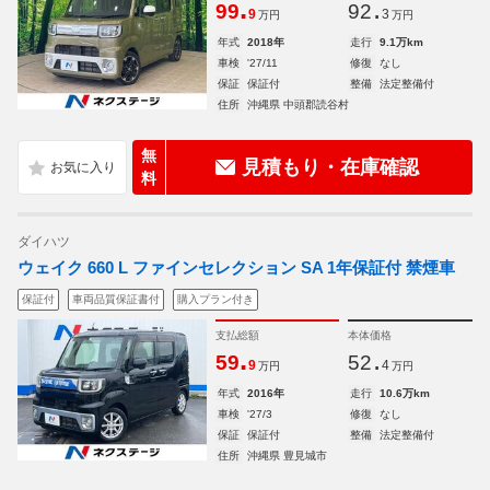
.
.
99
92
9
3
万円
万円
年式
2018年
走行
9.1万km
車検
'27/11
修復
なし
保証
保証付
整備
法定整備付
住所
沖縄県 中頭郡読谷村
無
見積もり・在庫確認
料
ダイハツ
ウェイク 660 L ファインセレクション SA 1年保証付 禁煙車
保証付
車両品質保証書付
購入プラン付き
支払総額
本体価格
.
.
59
52
9
4
万円
万円
年式
2016年
走行
10.6万km
車検
'27/3
修復
なし
保証
保証付
整備
法定整備付
住所
沖縄県 豊見城市