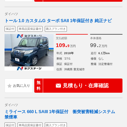
ダイハツ
トール 1.0 カスタムG ターボ SAII 1年保証付き 純正ナビ
保証付
車両品質保証書付
購入プラン付き
支払総額
本体価格
.
.
109
99
9
2
万円
万円
年式
2018年
走行
6.1万km
車検
'27/1
修復
なし
保証
保証付
整備
法定整備付
住所
沖縄県 豊見城市
無
見積もり・在庫確認
料
ダイハツ
ミライース 660 L SAIII 1年保証付 衝突被害軽減システム
禁煙車
保証付
車両品質保証書付
購入プラン付き