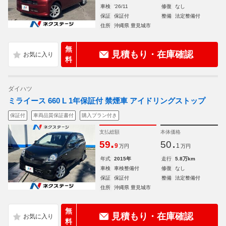
車検
'26/11
修復
なし
保証
保証付
整備
法定整備付
住所
沖縄県 豊見城市
無
見積もり・在庫確認
料
ダイハツ
ミライース 660 L 1年保証付 禁煙車 アイドリングストップ
保証付
車両品質保証書付
購入プラン付き
支払総額
本体価格
.
.
59
50
9
1
万円
万円
年式
2015年
走行
5.8万km
車検
車検整備付
修復
なし
保証
保証付
整備
法定整備付
住所
沖縄県 豊見城市
無
見積もり・在庫確認
料