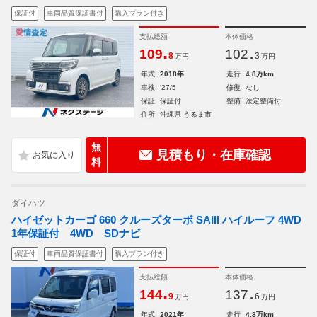
保証付
車両品質保証書付
購入プラン付き
支払総額
本体価格
.
.
109
102
8
3
万円
万円
年式
2018年
走行
4.8万km
車検
'27/5
修復
なし
保証
保証付
整備
法定整備付
住所
沖縄県 うるま市
無
見積もり・在庫確認
料
ダイハツ
ハイゼットカーゴ 660 クルーズターボ SAIII ハイルーフ 4WD
1年保証付 4WD SDナビ
保証付
車両品質保証書付
購入プラン付き
支払総額
本体価格
.
.
144
137
9
6
万円
万円
年式
2021年
走行
4.8万km