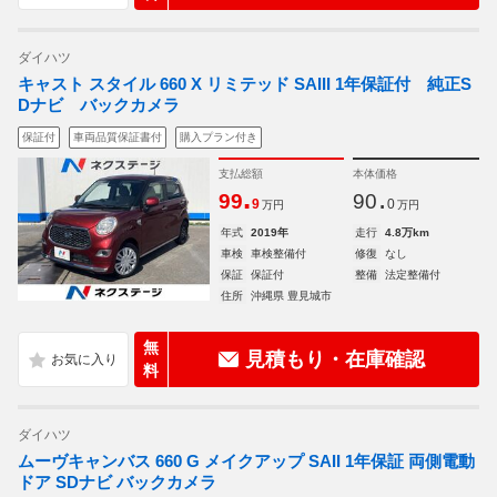
ダイハツ
キャスト スタイル 660 X リミテッド SAIII 1年保証付 純正S
Dナビ バックカメラ
保証付
車両品質保証書付
購入プラン付き
支払総額
本体価格
.
.
99
90
9
0
万円
万円
年式
2019年
走行
4.8万km
車検
車検整備付
修復
なし
保証
保証付
整備
法定整備付
住所
沖縄県 豊見城市
無
見積もり・在庫確認
料
ダイハツ
ムーヴキャンバス 660 G メイクアップ SAII 1年保証 両側電動
ドア SDナビ バックカメラ