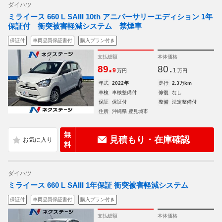
ダイハツ
ミライース 660 L SAIII 10th アニバーサリーエディション 1年
保証付 衝突被害軽減システム 禁煙車
保証付
車両品質保証書付
購入プラン付き
支払総額
本体価格
.
.
89
80
9
1
万円
万円
年式
2022年
走行
2.3万km
車検
車検整備付
修復
なし
保証
保証付
整備
法定整備付
住所
沖縄県 豊見城市
無
見積もり・在庫確認
料
ダイハツ
ミライース 660 L SAIII 1年保証 衝突被害軽減システム
保証付
車両品質保証書付
購入プラン付き
支払総額
本体価格