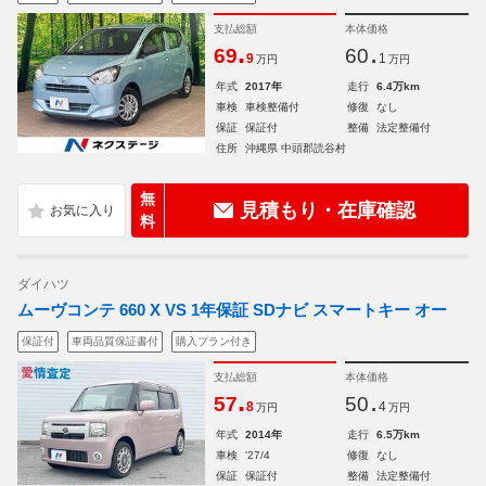
支払総額
本体価格
.
.
69
60
9
1
万円
万円
年式
2017年
走行
6.4万km
車検
車検整備付
修復
なし
保証
保証付
整備
法定整備付
住所
沖縄県 中頭郡読谷村
無
見積もり・在庫確認
料
ダイハツ
ムーヴコンテ 660 X VS 1年保証 SDナビ スマートキー オー
保証付
車両品質保証書付
購入プラン付き
支払総額
本体価格
.
.
57
50
8
4
万円
万円
年式
2014年
走行
6.5万km
車検
'27/4
修復
なし
保証
保証付
整備
法定整備付