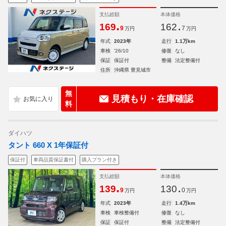
支払総額
本体価格
.
.
169
162
9
7
万円
万円
年式
2023年
走行
1.1万km
車検
'26/10
修復
なし
保証
保証付
整備
法定整備付
住所
沖縄県 豊見城市
無
見積もり・在庫確認
料
ダイハツ
タント 660 X 1年保証付
保証付
車両品質保証書付
購入プラン付き
支払総額
本体価格
.
.
139
130
9
0
万円
万円
年式
2023年
走行
1.4万km
車検
車検整備付
修復
なし
保証
保証付
整備
法定整備付