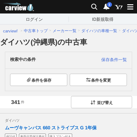
carview!
検索
通知
i
ログイン
ID新規取得
中古車トップ
メーカー一覧
ダイハツの車種一覧
ダイハ
carview!
ダイハツ(沖縄県)の中古車
検索中の条件
保存条件一覧
条件を保存
条件を変更
341
件
並び替え
ダイハツ
ムーヴキャンバス 660 ストライプス G 1年保
保証付
車両品質保証書付
購入プラン付き