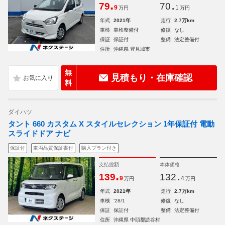
.
.
79
70
9
1
万円
万円
年式
2021年
走行
2.7万km
車検
車検整備付
修復
なし
保証
保証付
整備
法定整備付
住所
沖縄県 豊見城市
無
見積もり・在庫確認
料
ダイハツ
タント 660 カスタム X スタイルセレクション 1年保証付 電動
スライドドア ナビ
保証付
車両品質保証書付
購入プラン付き
支払総額
本体価格
.
.
139
132
9
4
万円
万円
年式
2021年
走行
2.7万km
車検
'28/1
修復
なし
保証
保証付
整備
法定整備付
住所
沖縄県 中頭郡読谷村