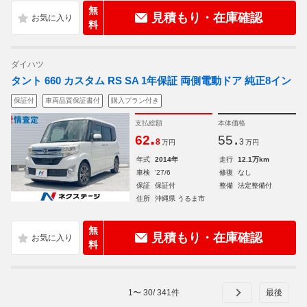
無
見積もり・在庫確認
料
ダイハツ
タント 660 カスタム RS SA 1年保証 両側電動ドア 純正8イン
保証付
車両品質保証書付
購入プラン付き
支払総額
本体価格
.
.
62
55
8
3
万円
万円
年式
2014年
走行
12.1万km
車検
'27/6
修復
なし
保証
保証付
整備
法定整備付
住所
沖縄県 うるま市
無
見積もり・在庫確認
料
1
〜
30
/
341
件