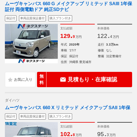
ムーヴキャンバス 660 G メイクアップ リミテッド SAIII 1年保
証付 両側電動ドア 純正SDナビ
保証付
車両品質保証書付
購入プラン付き
支払総額
本体価格
.
.
129
122
9
4
万円
万円
年式
2020年
走行
3.3万km
車検
'27/7
修復
なし
保証
保証付
整備
法定整備付
住所
沖縄県 豊見城市
無
見積もり・在庫確認
料
ダイハツ
ムーヴキャンバス 660 X リミテッド メイクアップ SAII 1年保
保証付
車両品質保証書付
購入プラン付き
支払総額
本体価格
.
.
102
95
8
3
万円
万円