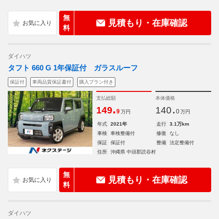
無
見積もり・在庫確認
料
ダイハツ
タフト 660 G 1年保証付 ガラスルーフ
保証付
車両品質保証書付
購入プラン付き
支払総額
本体価格
.
.
149
140
9
0
万円
万円
年式
2021年
走行
3.1万km
車検
車検整備付
修復
なし
保証
保証付
整備
法定整備付
住所
沖縄県 中頭郡読谷村
無
見積もり・在庫確認
料
ダイハツ