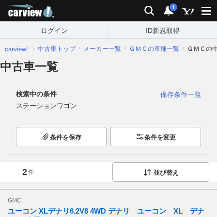
carview!
検索
通知
i
ログイン
ID新規取得
中古車トップ
メーカー一覧
ＧＭＣの車種一覧
ＧＭＣの
carview!
中古車一覧
検索中の条件
保存条件一覧
ステーションワゴン
条件を保存
条件を変更
2
件
並び替え
GMC
ユーコン XLデナリ6.2V8 4WD デナリ ユーコン XL デナ