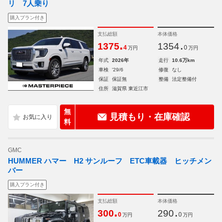
リ 7人乗り
購入プラン付き
支払総額
本体価格
.
.
1375
1354
4
0
万円
万円
年式
2026年
走行
10.6万km
車検
'29/6
修復
なし
保証
保証無
整備
法定整備付
住所
滋賀県 東近江市
無
見積もり・在庫確認
料
GMC
HUMMER ハマー H2 サンルーフ ETC車載器 ヒッチメン
バー
購入プラン付き
支払総額
本体価格
.
.
300
290
0
0
万円
万円