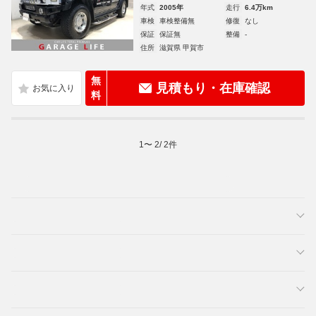
年式
2005年
走行
6.4万km
車検
車検整備無
修復
なし
保証
保証無
整備
-
住所
滋賀県 甲賀市
無
見積もり・在庫確認
料
1
〜
2
/
2
件