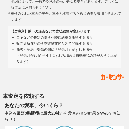
録月によって、手数料や税金の額が異なる場合があります。詳しくは
販売店にお問合せください
車検の切れた車両の場合、車検を取得するために必要な費用も含まれて
います
【ご注意】以下の場合などで支払総額が変わります
自宅などの指定の場所へ陸送納車を希望する場合
販売店所在地の所轄運輸支局以外で登録する場合
商談～契約～登録の間に「登録月」がずれる場合
（登録月が3月から4月にずれる場合は自動車税の額が大きく上が
ります）
車査定を依頼する
あなたの愛車、今いくら？
申込み
最短3時間後
に
最大20社
から愛車の査定結果をWebでお知
らせ！