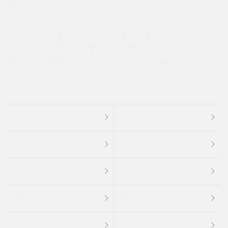
寒冷地仕様車
過給機設定モデル（ターボ・スーパーチャージャーなど)
ETC
CDプレーヤー
カーナビゲーション
禁煙車
法定整備付き
保証付き
エアバッグ
ディスチャージドランプ
支払総顔あり
クーポンあり
車両品質評価書付
新着車両