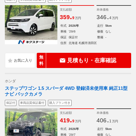
支払総額
本体価格
.
.
359
346
9
4
万円
万円
年式
2026年
走行
5km
車検
'29/6
修復
なし
保証
保証付
整備
-
住所
北海道 札幌市清田区
無
見積もり・在庫確認
料
ホンダ
ステップワゴン 1.5 スパーダ 4WD 登録済未使用車 純正11型
ナビ バックカメラ
保証付
車両品質保証書付
購入プラン付き
支払総額
本体価格
.
.
419
406
9
1
万円
万円
年式
2026年
走行
5km
車検
'29/7
修復
なし