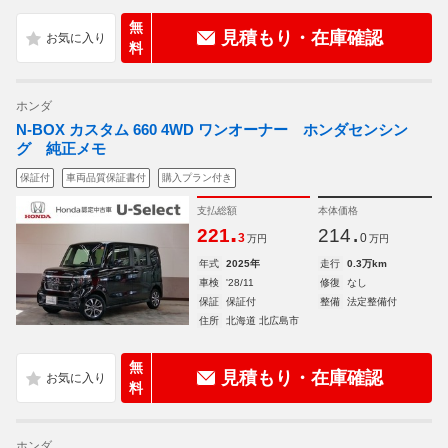
無
見積もり・在庫確認
料
ホンダ
N-BOX カスタム 660 4WD ワンオーナー ホンダセンシン
グ 純正メモ
保証付
車両品質保証書付
購入プラン付き
支払総額
本体価格
.
.
221
214
3
0
万円
万円
年式
2025年
走行
0.3万km
車検
'28/11
修復
なし
保証
保証付
整備
法定整備付
住所
北海道 北広島市
無
見積もり・在庫確認
料
ホンダ