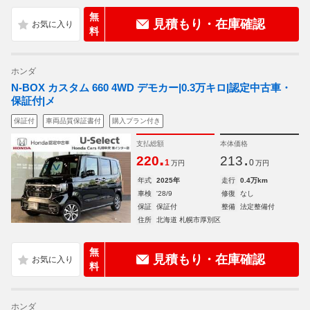
無
見積もり・在庫確認
料
ホンダ
N-BOX カスタム 660 4WD デモカー|0.3万キロ|認定中古車・
保証付|メ
保証付
車両品質保証書付
購入プラン付き
支払総額
本体価格
.
.
220
213
1
0
万円
万円
年式
2025年
走行
0.4万km
車検
'28/9
修復
なし
保証
保証付
整備
法定整備付
住所
北海道 札幌市厚別区
無
見積もり・在庫確認
料
ホンダ