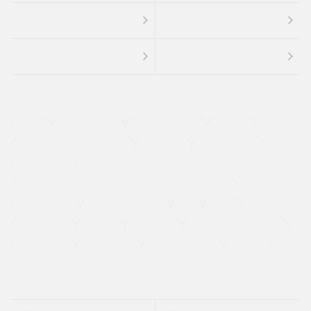
４ＷＤ
定期点検記録簿
ワンオーナーカー
福祉車両
メーカー系販売店取り扱い車
修復歴無し
アルミホイール
寒冷地仕様車
過給機設定モデル（ターボ・スーパーチャージャーなど)
ETC
CDプレーヤー
カーナビゲーション
禁煙車
法定整備付き
保証付き
エアバッグ
ディスチャージドランプ
支払総顔あり
クーポンあり
車両品質評価書付
新着車両