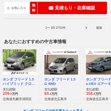
無
見積もり・在庫確認
料
1
〜
30
/
3753
件
あなたにおすすめの中古車情報
ホンダ フリード 1.5
ホンダ フリード 1.5
ホンダ フリード 
ハイブリッド クロス
G 4WD
e:HEV エアー E
ター ホンダセンシン
D
支払総額
支払総額
支払総額
グ 4WD
209
84
358
.9
万円
.4
万円
.9
万円
北海道札幌市清田区
北海道北広島市
北海道北広島市
ホンダ フリードの中古車をもっと見る