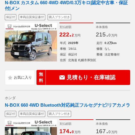
N-BOX カスタム 660 4WD 4WD/0.3万キロ|認定中古車・保証
付|メン
保証付
車両品質保証書付
購入プラン付き
支払総額
本体価格
.
.
222
215
2
0
万円
万円
年式
2025年
走行
0.2万km
車検
'28/11
修復
なし
保証
保証付
整備
法定整備付
住所
北海道 札幌市厚別区
無
見積もり・在庫確認
料
ホンダ
N-BOX 660 4WD Bluetooth対応純正フルセグナビ/リアカメラ
保証付
車両品質保証書付
購入プラン付き
支払総額
本体価格
.
.
174
167
0
0
万円
万円