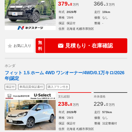
.
.
379
366
8
3
万円
万円
年式
2026年
走行
10km
車検
'29/6
修復
なし
保証
保証付
整備
-
住所
北海道 札幌市厚別区
無
見積もり・在庫確認
料
ホンダ
フィット 1.5 ホーム 4WD ワンオーナー/4WD/0.1万キロ/2026
年|認定
保証付
車両品質保証書付
購入プラン付き
支払総額
本体価格
.
.
238
229
8
0
万円
万円
年式
2026年
走行
573km
車検
'29/3
修復
なし
保証
保証付
整備
法定整備付
住所
北海道 札幌市厚別区