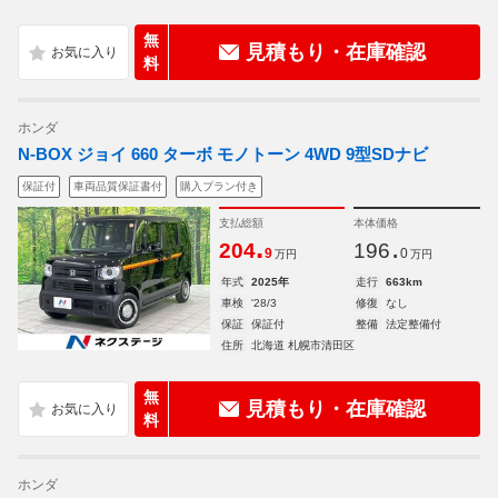
無
見積もり・在庫確認
料
ホンダ
N-BOX ジョイ 660 ターボ モノトーン 4WD 9型SDナビ
保証付
車両品質保証書付
購入プラン付き
支払総額
本体価格
.
.
204
196
9
0
万円
万円
年式
2025年
走行
663km
車検
'28/3
修復
なし
保証
保証付
整備
法定整備付
住所
北海道 札幌市清田区
無
見積もり・在庫確認
料
ホンダ