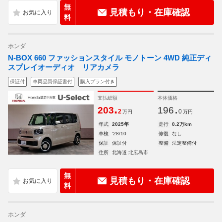
無
見積もり・在庫確認
料
ホンダ
N-BOX 660 ファッションスタイル モノトーン 4WD 純正ディ
スプレイオーディオ リアカメラ
保証付
車両品質保証書付
購入プラン付き
支払総額
本体価格
.
.
203
196
2
0
万円
万円
年式
2025年
走行
0.2万km
車検
'28/10
修復
なし
保証
保証付
整備
法定整備付
住所
北海道 北広島市
無
見積もり・在庫確認
料
ホンダ