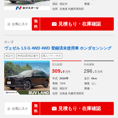
保証
保証付
整備
-
住所
北海道 札幌市厚別区
無
見積もり・在庫確認
料
ホンダ
ヴェゼル 1.5 G 4WD 4WD 登録済未使用車 ホンダセンシング
保証付
車両品質保証書付
購入プラン付き
支払総額
本体価格
.
.
309
296
9
5
万円
万円
年式
2026年
走行
6km
車検
'29/6
修復
なし
保証
保証付
整備
-
住所
北海道 札幌市清田区
無
見積もり・在庫確認
料