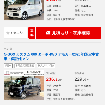
7
0
万円
万円
年式
2025年
走行
0.4万km
車検
'28/4
修復
なし
保証
保証付
整備
法定整備付
住所
北海道 札幌市厚別区
無
見積もり・在庫確認
料
ホンダ
N-BOX カスタム 660 ターボ 4WD デモカー/2025年|認定中古
車・保証付|メン
保証付
車両品質保証書付
購入プラン付き
支払総額
本体価格
.
.
236
229
1
0
万円
万円
年式
2025年
走行
0.4万km
車検
'28/9
修復
なし
保証
保証付
整備
法定整備付
住所
北海道 札幌市厚別区