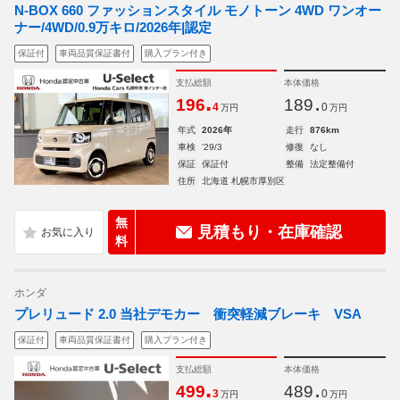
N-BOX 660 ファッションスタイル モノトーン 4WD ワンオー
ナー/4WD/0.9万キロ/2026年|認定
保証付
車両品質保証書付
購入プラン付き
支払総額
本体価格
.
.
196
189
4
0
万円
万円
年式
2026年
走行
876km
車検
'29/3
修復
なし
保証
保証付
整備
法定整備付
住所
北海道 札幌市厚別区
無
見積もり・在庫確認
料
ホンダ
プレリュード 2.0 当社デモカー 衝突軽減ブレーキ VSA
保証付
車両品質保証書付
購入プラン付き
支払総額
本体価格
.
.
499
489
3
0
万円
万円