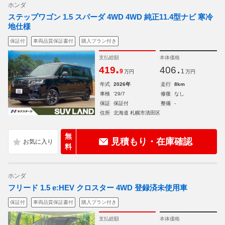
ホンダ
ステップワゴン 1.5 スパーダ 4WD 4WD 純正11.4型ナビ 寒冷
地仕様
保証付
車両品質保証書付
購入プラン付き
支払総額
本体価格
.
.
419
406
9
1
万円
万円
年式
2026年
走行
8km
車検
'29/7
修復
なし
保証
保証付
整備
-
住所
北海道 札幌市清田区
無
見積もり・在庫確認
料
ホンダ
フリード 1.5 e:HEV クロスター 4WD 登録済未使用車
保証付
車両品質保証書付
購入プラン付き
支払総額
本体価格