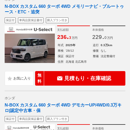
N-BOX カスタム 660 ターボ 4WD メモリーナビ・ブルートゥ
ース・ETC・追突
保証付
車両品質保証書付
購入プラン付き
支払総額
本体価格
.
.
236
229
3
0
万円
万円
年式
2025年
走行
0.3万km
車検
'28/12
修復
なし
保証
保証付
整備
法定整備付
住所
北海道 北広島市
無
見積もり・在庫確認
料
ホンダ
N-BOX カスタム 660 ターボ 4WD デモカーUP/4WD/0.3万キ
ロ|認定中古車・保
保証付
車両品質保証書付
購入プラン付き
支払総額
本体価格