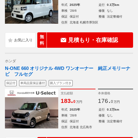
年式
2025年
走行
0.3万km
車検
'28/6
修復
なし
保証
保証付
整備
法定整備付
住所
北海道 札幌市厚別区
無
見積もり・在庫確認
料
ホンダ
N-ONE 660 オリジナル 4WD ワンオーナー 純正メモリーナ
ビ フルセグ
保証付
車両品質保証書付
購入プラン付き
支払総額
本体価格
.
.
183
176
0
0
万円
万円
年式
2025年
走行
0.3万km
車検
'28/8
修復
なし
保証
保証付
整備
法定整備付
住所
北海道 北広島市