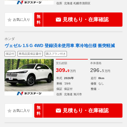
住所
北海道 札幌市清田区
無
見積もり・在庫確認
料
ホンダ
ヴェゼル 1.5 G 4WD 登録済未使用車 寒冷地仕様 衝突軽減
保証付
車両品質保証書付
購入プラン付き
支払総額
本体価格
.
.
309
296
9
5
万円
万円
年式
2026年
走行
8km
車検
'29/6
修復
なし
保証
保証付
整備
-
住所
北海道 旭川市
無
見積もり・在庫確認
料