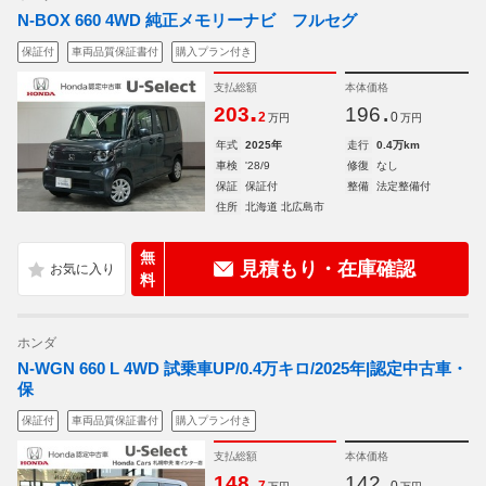
N-BOX 660 4WD 純正メモリーナビ フルセグ
保証付
車両品質保証書付
購入プラン付き
支払総額
本体価格
.
.
203
196
2
0
万円
万円
年式
2025年
走行
0.4万km
車検
'28/9
修復
なし
保証
保証付
整備
法定整備付
住所
北海道 北広島市
無
見積もり・在庫確認
料
ホンダ
N-WGN 660 L 4WD 試乗車UP/0.4万キロ/2025年|認定中古車・
保
保証付
車両品質保証書付
購入プラン付き
支払総額
本体価格
.
.
148
142