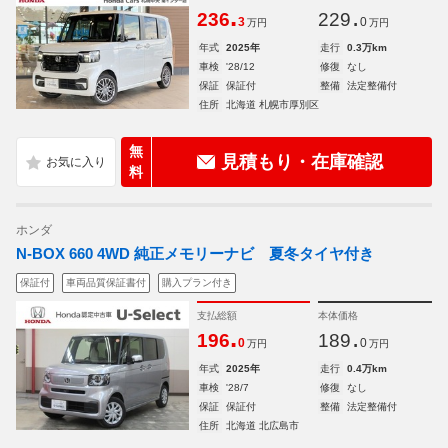
.
.
236
229
3
0
万円
万円
年式
2025年
走行
0.3万km
車検
'28/12
修復
なし
保証
保証付
整備
法定整備付
住所
北海道 札幌市厚別区
無
見積もり・在庫確認
料
ホンダ
N-BOX 660 4WD 純正メモリーナビ 夏冬タイヤ付き
保証付
車両品質保証書付
購入プラン付き
支払総額
本体価格
.
.
196
189
0
0
万円
万円
年式
2025年
走行
0.4万km
車検
'28/7
修復
なし
保証
保証付
整備
法定整備付
住所
北海道 北広島市