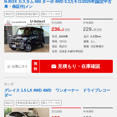
N-BOX カスタム 660 ターボ 4WD 0.3万キロ/2025年|認定中古
車・保証付|メン
保証付
車両品質保証書付
購入プラン付き
支払総額
本体価格
.
.
236
229
2
0
万円
万円
年式
2025年
走行
0.3万km
車検
'28/10
修復
なし
保証
保証付
整備
法定整備付
住所
北海道 札幌市厚別区
無
見積もり・在庫確認
料
ホンダ
グレイス 1.5 LX 4WD 4WD ワンオーナー ドライブレコー
ダー
保証付
車両品質保証書付
購入プラン付き
支払総額
本体価格