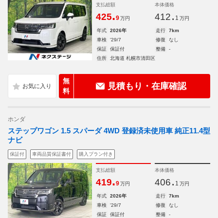
支払総額
本体価格
.
.
425
412
9
1
万円
万円
年式
2026年
走行
7km
車検
'29/7
修復
なし
保証
保証付
整備
-
住所
北海道 札幌市清田区
無
見積もり・在庫確認
料
ホンダ
ステップワゴン 1.5 スパーダ 4WD 登録済未使用車 純正11.4型
ナビ
保証付
車両品質保証書付
購入プラン付き
支払総額
本体価格
.
.
419
406
9
1
万円
万円
年式
2026年
走行
7km
車検
'29/7
修復
なし
保証
保証付
整備
-