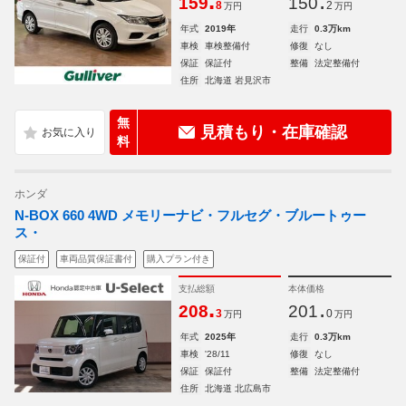
.
.
159
150
8
2
万円
万円
年式
2019年
走行
0.3万km
車検
車検整備付
修復
なし
保証
保証付
整備
法定整備付
住所
北海道 岩見沢市
無
見積もり・在庫確認
料
ホンダ
N-BOX 660 4WD メモリーナビ・フルセグ・ブルートゥー
ス・
保証付
車両品質保証書付
購入プラン付き
支払総額
本体価格
.
.
208
201
3
0
万円
万円
年式
2025年
走行
0.3万km
車検
'28/11
修復
なし
保証
保証付
整備
法定整備付
住所
北海道 北広島市