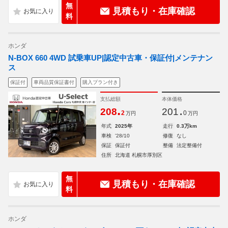
無
見積もり・在庫確認
料
ホンダ
N-BOX 660 4WD 試乗車UP|認定中古車・保証付|メンテナン
ス
保証付
車両品質保証書付
購入プラン付き
支払総額
本体価格
.
.
208
201
2
0
万円
万円
年式
2025年
走行
0.3万km
車検
'28/10
修復
なし
保証
保証付
整備
法定整備付
住所
北海道 札幌市厚別区
無
見積もり・在庫確認
料
ホンダ