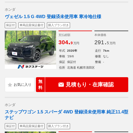
ホンダ
ヴェゼル 1.5 G 4WD 登録済未使用車 寒冷地仕様
保証付
車両品質保証書付
購入プラン付き
支払総額
本体価格
.
.
304
291
9
5
万円
万円
年式
2026年
走行
7km
車検
'29/6
修復
なし
保証
保証付
整備
-
住所
北海道 札幌市清田区
無
見積もり・在庫確認
料
ホンダ
ステップワゴン 1.5 スパーダ 4WD 登録済未使用車 純正11.4型
ナビ
保証付
車両品質保証書付
購入プラン付き