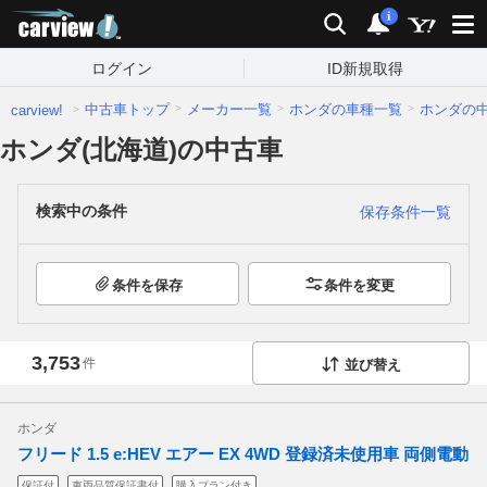
carview!
検索
通知
i
ログイン
ID新規取得
中古車トップ
メーカー一覧
ホンダの車種一覧
ホンダの
carview!
ホンダ(北海道)の中古車
検索中の条件
保存条件一覧
条件を保存
条件を変更
3,753
件
並び替え
ホンダ
フリード 1.5 e:HEV エアー EX 4WD 登録済未使用車 両側電動
保証付
車両品質保証書付
購入プラン付き