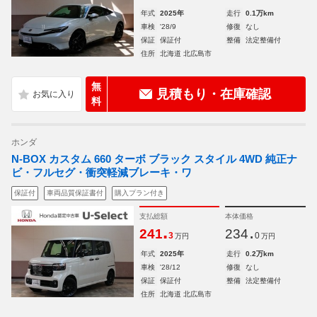
年式
2025年
走行
0.1万km
車検
'28/9
修復
なし
保証
保証付
整備
法定整備付
住所
北海道 北広島市
無
見積もり・在庫確認
料
ホンダ
N-BOX カスタム 660 ターボ ブラック スタイル 4WD 純正ナ
ビ・フルセグ・衝突軽減ブレーキ・ワ
保証付
車両品質保証書付
購入プラン付き
支払総額
本体価格
.
.
241
234
3
0
万円
万円
年式
2025年
走行
0.2万km
車検
'28/12
修復
なし
保証
保証付
整備
法定整備付
住所
北海道 北広島市