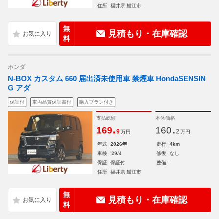
住所
福井県 鯖江市
無
見積もり・在庫確認
料
ホンダ
N-BOX カスタム 660 届出済未使用車 禁煙車 HondaSENSIN
G アダ
保証付
車両品質保証書付
購入プラン付き
支払総額
本体価格
.
.
169
160
9
2
万円
万円
年式
2026年
走行
4km
車検
'29/4
修復
なし
保証
保証付
整備
-
住所
福井県 鯖江市
無
見積もり・在庫確認
料