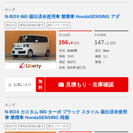
ホンダ
N-BOX 660 届出済未使用車 禁煙車 HondaSENSING アダ
保証付
車両品質保証書付
購入プラン付き
支払総額
本体価格
.
.
156
147
9
1
万円
万円
年式
2026年
走行
3km
車検
'29/5
修復
なし
保証
保証付
整備
-
住所
福井県 鯖江市
無
見積もり・在庫確認
料
ホンダ
N-BOX カスタム 660 ターボ ブラック スタイル 届出済未使用
車 禁煙車 HondaSENSING 両側
保証付
車両品質保証書付
購入プラン付き