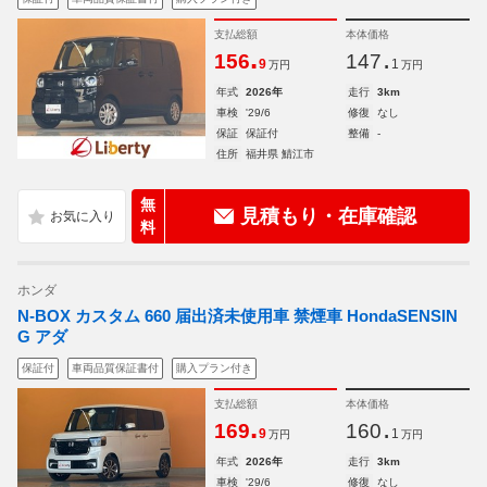
支払総額
本体価格
.
.
156
147
9
1
万円
万円
年式
2026年
走行
3km
車検
'29/6
修復
なし
保証
保証付
整備
-
住所
福井県 鯖江市
無
見積もり・在庫確認
料
ホンダ
N-BOX カスタム 660 届出済未使用車 禁煙車 HondaSENSIN
G アダ
保証付
車両品質保証書付
購入プラン付き
支払総額
本体価格
.
.
169
160
9
1
万円
万円
年式
2026年
走行
3km
車検
'29/6
修復
なし