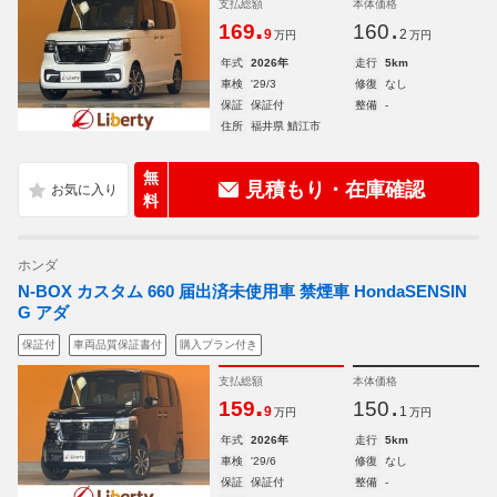
支払総額
本体価格
.
.
169
160
9
2
万円
万円
年式
2026年
走行
5km
車検
'29/3
修復
なし
保証
保証付
整備
-
住所
福井県 鯖江市
無
見積もり・在庫確認
料
ホンダ
N-BOX カスタム 660 届出済未使用車 禁煙車 HondaSENSIN
G アダ
保証付
車両品質保証書付
購入プラン付き
支払総額
本体価格
.
.
159
150
9
1
万円
万円
年式
2026年
走行
5km
車検
'29/6
修復
なし
保証
保証付
整備
-