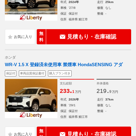
年式
2024年
走行
25km
車検
'27/8
修復
なし
保証
保証付
整備
-
住所
福井県 鯖江市
無
見積もり・在庫確認
料
ホンダ
WR-V 1.5 X 登録済未使用車 禁煙車 HondaSENSING アダ
保証付
車両品質保証書付
購入プラン付き
支払総額
本体価格
.
.
233
219
1
9
万円
万円
年式
2026年
走行
37km
車検
'29/1
修復
なし
保証
保証付
整備
-
住所
福井県 鯖江市
無
見積もり・在庫確認