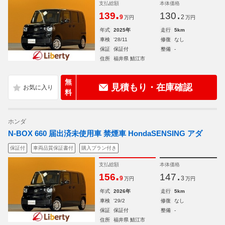
支払総額
本体価格
.
.
139
130
9
2
万円
万円
年式
2025年
走行
5km
車検
'28/11
修復
なし
保証
保証付
整備
-
住所
福井県 鯖江市
無
見積もり・在庫確認
料
ホンダ
N-BOX 660 届出済未使用車 禁煙車 HondaSENSING アダ
保証付
車両品質保証書付
購入プラン付き
支払総額
本体価格
.
.
156
147
9
3
万円
万円
年式
2026年
走行
5km
車検
'29/2
修復
なし
保証
保証付
整備
-
住所
福井県 鯖江市