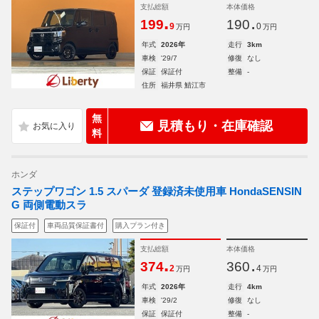
支払総額
本体価格
.
.
199
190
9
0
万円
万円
年式
2026年
走行
3km
車検
'29/7
修復
なし
保証
保証付
整備
-
住所
福井県 鯖江市
無
見積もり・在庫確認
料
ホンダ
ステップワゴン 1.5 スパーダ 登録済未使用車 HondaSENSIN
G 両側電動スラ
保証付
車両品質保証書付
購入プラン付き
支払総額
本体価格
.
.
374
360
2
4
万円
万円
年式
2026年
走行
4km
車検
'29/2
修復
なし
保証
保証付
整備
-