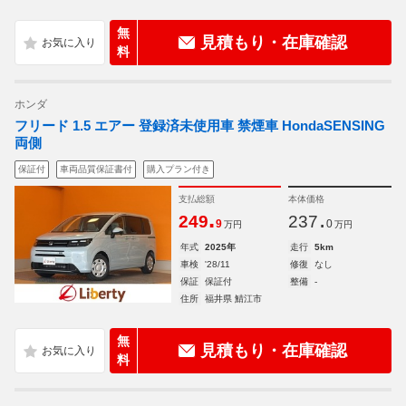
無
見積もり・在庫確認
料
ホンダ
フリード 1.5 エアー 登録済未使用車 禁煙車 HondaSENSING
両側
保証付
車両品質保証書付
購入プラン付き
支払総額
本体価格
.
.
249
237
9
0
万円
万円
年式
2025年
走行
5km
車検
'28/11
修復
なし
保証
保証付
整備
-
住所
福井県 鯖江市
無
見積もり・在庫確認
料