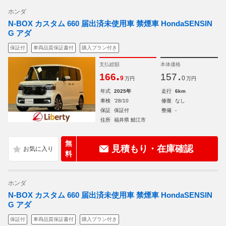
ホンダ
N-BOX カスタム 660 届出済未使用車 禁煙車 HondaSENSIN
G アダ
保証付
車両品質保証書付
購入プラン付き
支払総額
本体価格
.
.
166
157
9
0
万円
万円
年式
2025年
走行
6km
車検
'28/10
修復
なし
保証
保証付
整備
-
住所
福井県 鯖江市
無
見積もり・在庫確認
料
ホンダ
N-BOX カスタム 660 届出済未使用車 禁煙車 HondaSENSIN
G アダ
保証付
車両品質保証書付
購入プラン付き