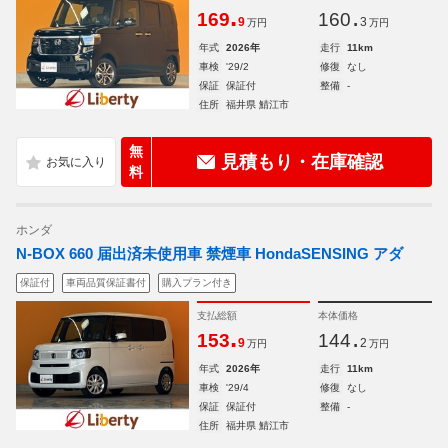
.
.
169
160
9
3
万円
万円
年式
2026年
走行
11km
車検
'29/2
修復
なし
保証
保証付
整備
-
住所
福井県 鯖江市
無
見積もり・在庫確認
料
ホンダ
N-BOX 660 届出済未使用車 禁煙車 HondaSENSING アダ
保証付
車両品質保証書付
購入プラン付き
支払総額
本体価格
.
.
153
144
9
2
万円
万円
年式
2026年
走行
11km
車検
'29/4
修復
なし
保証
保証付
整備
-
住所
福井県 鯖江市