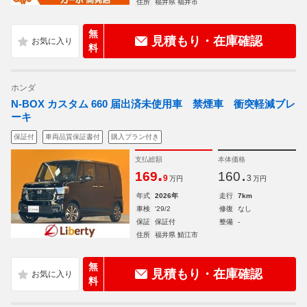
住所
福井県 福井市
無
見積もり・在庫確認
料
ホンダ
N-BOX カスタム 660 届出済未使用車 禁煙車 衝突軽減ブレ
ーキ
保証付
車両品質保証書付
購入プラン付き
支払総額
本体価格
.
.
169
160
9
3
万円
万円
年式
2026年
走行
7km
車検
'29/2
修復
なし
保証
保証付
整備
-
住所
福井県 鯖江市
無
見積もり・在庫確認
料