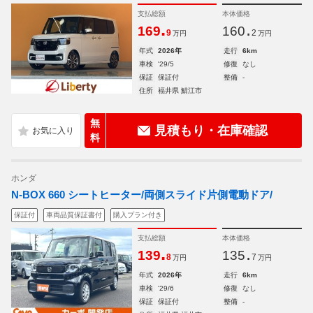
支払総額
本体価格
.
.
169
160
9
2
万円
万円
年式
2026年
走行
6km
車検
'29/5
修復
なし
保証
保証付
整備
-
住所
福井県 鯖江市
無
見積もり・在庫確認
料
ホンダ
N-BOX 660 シートヒーター/両側スライド片側電動ドア/
保証付
車両品質保証書付
購入プラン付き
支払総額
本体価格
.
.
139
135
8
7
万円
万円
年式
2026年
走行
6km
車検
'29/6
修復
なし
保証
保証付
整備
-