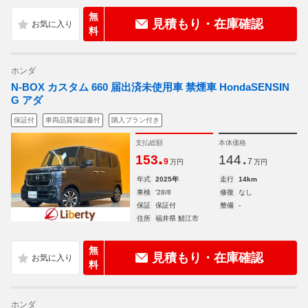
無
見積もり・在庫確認
料
ホンダ
N-BOX カスタム 660 届出済未使用車 禁煙車 HondaSENSIN
G アダ
保証付
車両品質保証書付
購入プラン付き
支払総額
本体価格
.
.
153
144
9
7
万円
万円
年式
2025年
走行
14km
車検
'28/8
修復
なし
保証
保証付
整備
-
住所
福井県 鯖江市
無
見積もり・在庫確認
料
ホンダ