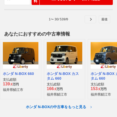
料
1
〜
30
/
539
件
あなたにおすすめの中古車情報
ホンダ N-BOX 660
ホンダ N-BOX カス
ホンダ N-BOX
タム 660
タム 660
支払総額
139
支払総額
支払総額
.9
万円
166
153
.9
万円
.9
万円
福井県鯖江市
福井県鯖江市
福井県鯖江市
ホンダ N-BOXの中古車をもっと見る