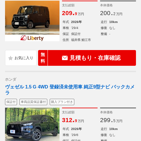
支払総額
本体価格
.
.
209
200
9
2
万円
万円
年式
2026年
走行
10km
車検
'29/4
修復
なし
保証
保証付
整備
-
住所
福井県 鯖江市
無
見積もり・在庫確認
料
ホンダ
ヴェゼル 1.5 G 4WD 登録済未使用車 純正9型ナビ バックカメ
ラ
保証付
車両品質保証書付
購入プラン付き
支払総額
本体価格
.
.
312
299
9
5
万円
万円
年式
2026年
走行
10km
車検
'29/6
修復
なし
保証
保証付
整備
-