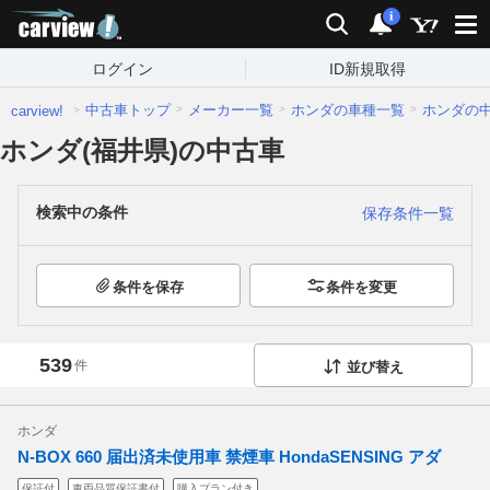
carview!
検索
通知
i
ログイン
ID新規取得
中古車トップ
メーカー一覧
ホンダの車種一覧
ホンダの
carview!
ホンダ(福井県)の中古車
検索中の条件
保存条件一覧
条件を保存
条件を変更
539
件
並び替え
ホンダ
N-BOX 660 届出済未使用車 禁煙車 HondaSENSING アダ
保証付
車両品質保証書付
購入プラン付き