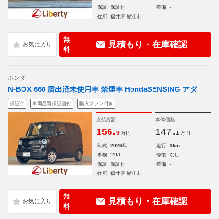
保証
保証付
整備
-
住所
福井県 鯖江市
無
見積もり・在庫確認
料
ホンダ
N-BOX 660 届出済未使用車 禁煙車 HondaSENSING アダ
保証付
車両品質保証書付
購入プラン付き
支払総額
本体価格
.
.
156
147
9
1
万円
万円
年式
2026年
走行
3km
車検
'29/6
修復
なし
保証
保証付
整備
-
住所
福井県 鯖江市
無
見積もり・在庫確認
料