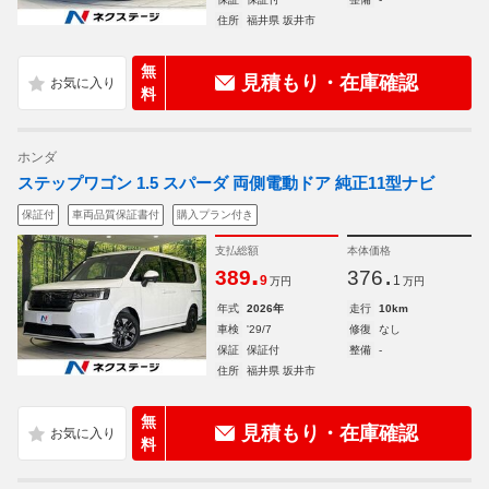
住所
福井県 坂井市
無
見積もり・在庫確認
料
ホンダ
ステップワゴン 1.5 スパーダ 両側電動ドア 純正11型ナビ
保証付
車両品質保証書付
購入プラン付き
支払総額
本体価格
.
.
389
376
9
1
万円
万円
年式
2026年
走行
10km
車検
'29/7
修復
なし
保証
保証付
整備
-
住所
福井県 坂井市
無
見積もり・在庫確認
料