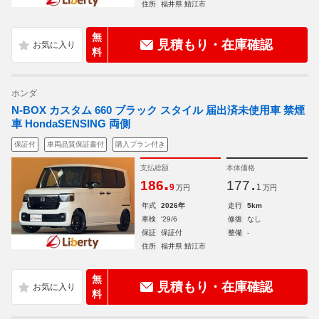
住所
福井県 鯖江市
無
見積もり・在庫確認
料
ホンダ
N-BOX カスタム 660 ブラック スタイル 届出済未使用車 禁煙
車 HondaSENSING 両側
保証付
車両品質保証書付
購入プラン付き
支払総額
本体価格
.
.
186
177
9
1
万円
万円
年式
2026年
走行
5km
車検
'29/6
修復
なし
保証
保証付
整備
-
住所
福井県 鯖江市
無
見積もり・在庫確認
料