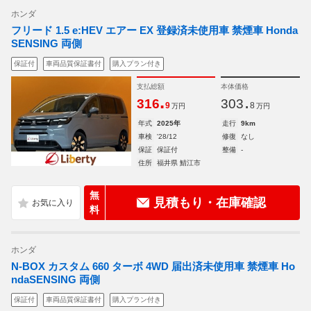
ホンダ
フリード 1.5 e:HEV エアー EX 登録済未使用車 禁煙車 Honda
SENSING 両側
保証付
車両品質保証書付
購入プラン付き
支払総額
本体価格
.
.
316
303
9
8
万円
万円
年式
2025年
走行
9km
車検
'28/12
修復
なし
保証
保証付
整備
-
住所
福井県 鯖江市
無
見積もり・在庫確認
料
ホンダ
N-BOX カスタム 660 ターボ 4WD 届出済未使用車 禁煙車 Ho
ndaSENSING 両側
保証付
車両品質保証書付
購入プラン付き