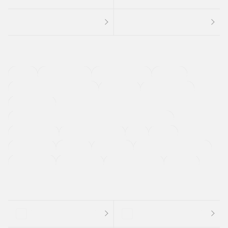
４ＷＤ
定期点検記録簿
ワンオーナーカー
福祉車両
メーカー系販売店取り扱い車
修復歴無し
アルミホイール
寒冷地仕様車
過給機設定モデル（ターボ・スーパーチャージャーなど)
ETC
CDプレーヤー
カーナビゲーション
禁煙車
法定整備付き
保証付き
エアバッグ
ディスチャージドランプ
支払総顔あり
クーポンあり
車両品質評価書付
新着車両