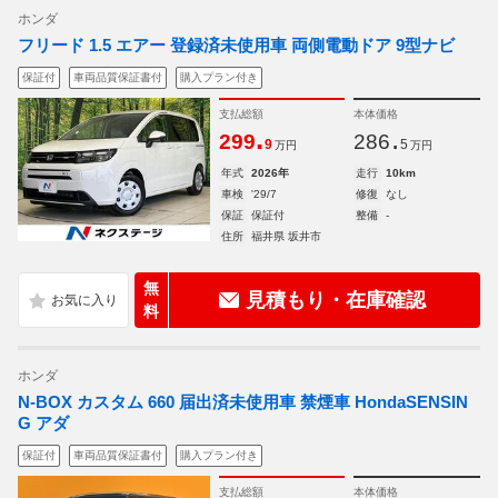
ホンダ
フリード 1.5 エアー 登録済未使用車 両側電動ドア 9型ナビ
保証付
車両品質保証書付
購入プラン付き
支払総額
本体価格
.
.
299
286
9
5
万円
万円
年式
2026年
走行
10km
車検
'29/7
修復
なし
保証
保証付
整備
-
住所
福井県 坂井市
無
見積もり・在庫確認
料
ホンダ
N-BOX カスタム 660 届出済未使用車 禁煙車 HondaSENSIN
G アダ
保証付
車両品質保証書付
購入プラン付き
支払総額
本体価格