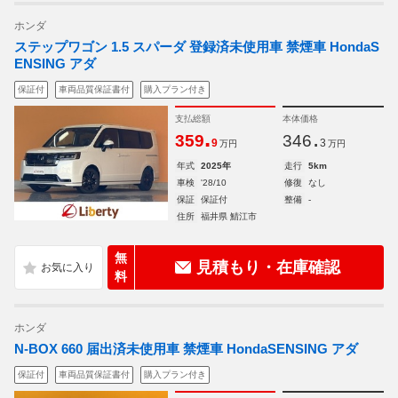
ホンダ
ステップワゴン 1.5 スパーダ 登録済未使用車 禁煙車 HondaS
ENSING アダ
保証付
車両品質保証書付
購入プラン付き
支払総額
本体価格
.
.
359
346
9
3
万円
万円
年式
2025年
走行
5km
車検
'28/10
修復
なし
保証
保証付
整備
-
住所
福井県 鯖江市
無
見積もり・在庫確認
料
ホンダ
N-BOX 660 届出済未使用車 禁煙車 HondaSENSING アダ
保証付
車両品質保証書付
購入プラン付き