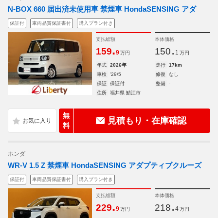
N-BOX 660 届出済未使用車 禁煙車 HondaSENSING アダ
保証付
車両品質保証書付
購入プラン付き
支払総額
本体価格
.
.
159
150
9
1
万円
万円
年式
2026年
走行
17km
車検
'29/5
修復
なし
保証
保証付
整備
-
住所
福井県 鯖江市
無
見積もり・在庫確認
料
ホンダ
WR-V 1.5 Z 禁煙車 HondaSENSING アダプティブクルーズ
保証付
車両品質保証書付
購入プラン付き
支払総額
本体価格
.
.
229
218
9
4
万円
万円