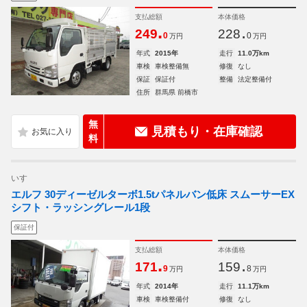
支払総額
本体価格
.
.
249
228
0
0
万円
万円
年式
2015年
走行
11.0万km
車検
車検整備無
修復
なし
保証
保証付
整備
法定整備付
住所
群馬県 前橋市
無
見積もり・在庫確認
料
いすゞ
エルフ 30ディーゼルターボ1.5tパネルバン低床 スムーサーEX
シフト・ラッシングレール1段
保証付
支払総額
本体価格
.
.
171
159
9
8
万円
万円
年式
2014年
走行
11.1万km
車検
車検整備付
修復
なし