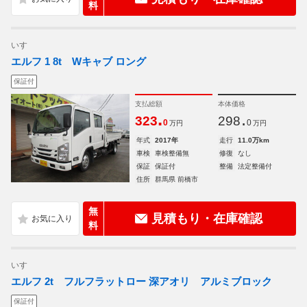
料
いすゞ
エルフ 1 8t Wキャブ ロング
保証付
支払総額
本体価格
.
.
323
298
0
0
万円
万円
年式
2017年
走行
11.0万km
車検
車検整備無
修復
なし
保証
保証付
整備
法定整備付
住所
群馬県 前橋市
無
見積もり・在庫確認
料
いすゞ
エルフ 2t フルフラットロー 深アオリ アルミブロック
保証付