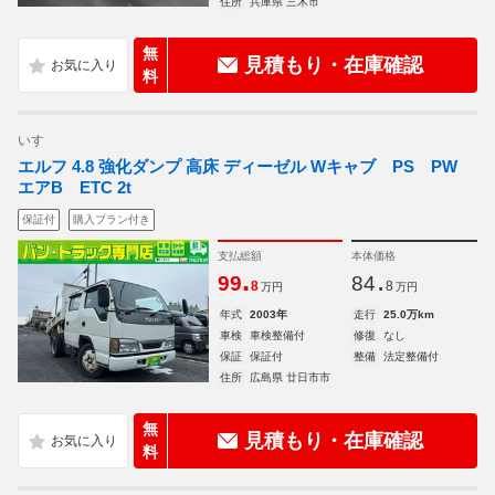
住所
兵庫県 三木市
無
見積もり・在庫確認
料
いすゞ
エルフ 4.8 強化ダンプ 高床 ディーゼル Wキャブ PS PW
エアB ETC 2t
保証付
購入プラン付き
支払総額
本体価格
.
.
99
84
8
8
万円
万円
年式
2003年
走行
25.0万km
車検
車検整備付
修復
なし
保証
保証付
整備
法定整備付
住所
広島県 廿日市市
無
見積もり・在庫確認
料