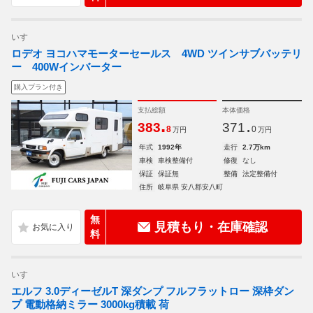
いすゞ
ロデオ ヨコハマモーターセールス 4WD ツインサブバッテリ
ー 400Wインバーター
購入プラン付き
支払総額
本体価格
.
.
383
371
8
0
万円
万円
年式
1992年
走行
2.7万km
車検
車検整備付
修復
なし
保証
保証無
整備
法定整備付
住所
岐阜県 安八郡安八町
無
見積もり・在庫確認
料
いすゞ
エルフ 3.0ディーゼルT 深ダンプ フルフラットロー 深枠ダン
プ 電動格納ミラー 3000kg積載 荷