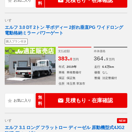
見積もり・在庫確認
料
いすゞ
エルフ 3.0 DT 2トン 平ボディー 2折れ垂直PG ワイドロング
電動格納ミラー パワーゲート
購入プラン付き
支払総額
本体価格
.
.
383
364
0
9
万円
万円
年式
2019年
走行
6.6万km
車検
車検整備付
修復
なし
保証
保証無
整備
法定整備付
住所
埼玉県 草加市
無
見積もり・在庫確認
料
いすゞ
NEW
エルフ 3.1 ロング フラットロー ディーゼル 原動機型式4JG2