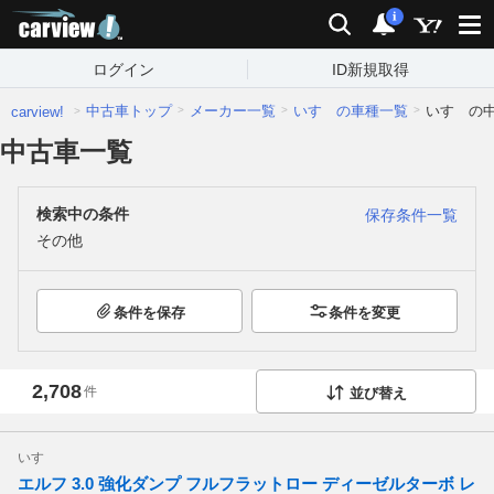
carview!
検索
通知
i
ログイン
ID新規取得
中古車トップ
メーカー一覧
いすゞの車種一覧
いすゞの
carview!
中古車一覧
検索中の条件
保存条件一覧
その他
条件を保存
条件を変更
2,708
件
並び替え
いすゞ
エルフ 3.0 強化ダンプ フルフラットロー ディーゼルターボ レ