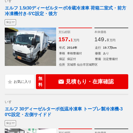
いすゞ
エルフ 1.5t30ディーゼルターボ冷蔵冷凍車 荷箱二室式・前方
冷凍機付き-5℃設定・後方
保証付
支払総額
本体価格
.
.
157
149
1
8
万円
万円
年式
2014年
走行
19.7万km
車検
車検整備付
修復
あり
保証
保証付
整備
法定整備付
住所
宮城県 仙台市宮城野区
無
見積もり・在庫確認
料
いすゞ
エルフ 30ディーゼルターボ低温冷凍車 トープレ製冷凍機-3
0℃設定・左側サイドド
保証付
支払総額
本体価格