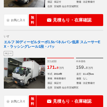
保証
保証付
整備
法定整備付
住所
宮城県 仙台市宮城野区
無
見積もり・在庫確認
料
いすゞ
エルフ 30ディーゼルターボ1.5tパネルバン低床 スムーサーE
X・ラッシングレール1段・バッ
保証付
支払総額
本体価格
.
.
171
159
9
8
万円
万円
年式
2014年
走行
11.4万km
車検
車検整備付
修復
なし
保証
保証付
整備
法定整備付
住所
宮城県 仙台市宮城野区
無
見積もり・在庫確認
料