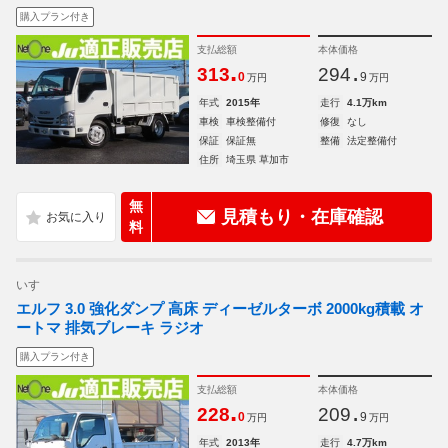
購入プラン付き
支払総額
本体価格
.
.
313
294
0
9
万円
万円
年式
2015年
走行
4.1万km
車検
車検整備付
修復
なし
保証
保証無
整備
法定整備付
住所
埼玉県 草加市
無
見積もり・在庫確認
料
いすゞ
エルフ 3.0 強化ダンプ 高床 ディーゼルターボ 2000kg積載 オ
ートマ 排気ブレーキ ラジオ
購入プラン付き
支払総額
本体価格
.
.
228
209
0
9
万円
万円
年式
2013年
走行
4.7万km