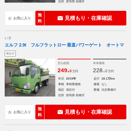
住所
群馬県 前橋市
無
見積もり・在庫確認
料
いすゞ
エルフ 2.9t フルフラットロー 垂直パワーゲート オートマ
保証付
支払総額
本体価格
.
.
249
228
0
0
万円
万円
年式
2019年
走行
18.1万km
車検
車検整備無
修復
なし
保証
保証付
整備
法定整備付
住所
群馬県 前橋市
無
見積もり・在庫確認
料