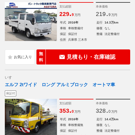
支払総額
本体価格
.
.
229
219
9
9
万円
万円
年式
2016年
走行
14.3万km
車検
車検整備付
修復
なし
保証
保証付
整備
法定整備付
住所
兵庫県 三木市
無
見積もり・在庫確認
料
いすゞ
エルフ 2tワイド ロング アルミブロック オートマ車
保証付
支払総額
本体価格
.
.
353
328
0
0
万円
万円
年式
2016年
走行
14.4万km
車検
車検整備無
修復
なし
保証
保証付
整備
法定整備付