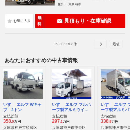
住所
千葉県 柏市
無
見積もり・在庫確認
料
1
〜
30
/
2708
件
あなたにおすすめの中古車情報
いすゞ エルフ Wキャ
いすゞ エルフ フルハ
いすゞ エルフ 
ブ 2トン
ーフ製アルミウイン
ーフ製アルミ
グ
セミロング
支払総額
支払総額
支払総額
358
297
338
.0
万円
.1
万円
.9
万円
兵庫県神戸市須磨区
兵庫県神戸市中央区
兵庫県神戸市中