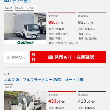
5MT ディーゼル
保証付
購入プラン付き
支払総額
本体価格
.
.
99
93
9
3
万円
万円
年式
1997年
走行
9.0万km
車検
車検整備付
修復
なし
保証
保証付
整備
法定整備付
住所
茨城県 ひたちなか市
無
見積もり・在庫確認
料
いすゞ
エルフ 2t フルフラットロー 4WD オートマ車
保証付
支払総額
本体価格
.
.
433
418
0
0
万円
万円
年式
2019年
走行
9.3万km