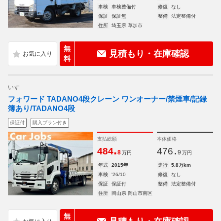
車検
車検整備付
修復
なし
保証
保証無
整備
法定整備付
住所
埼玉県 草加市
無
見積もり・在庫確認
料
いすゞ
フォワード TADANO4段クレーン ワンオーナー/禁煙車/記録
簿あり/TADANO4段
保証付
購入プラン付き
支払総額
本体価格
.
.
484
476
8
9
万円
万円
年式
2015年
走行
5.8万km
車検
'26/10
修復
なし
保証
保証付
整備
法定整備付
住所
岡山県 岡山市南区
無