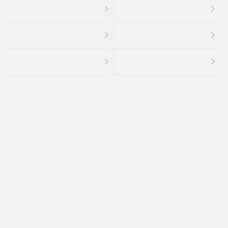
４ＷＤ
定期点検記録簿
ワンオーナーカー
福祉車両
メーカー系販売店取り扱い車
修復歴無し
アルミホイール
寒冷地仕様車
過給機設定モデル（ターボ・スーパーチャージャーなど)
ETC
CDプレーヤー
カーナビゲーション
禁煙車
法定整備付き
保証付き
エアバッグ
ディスチャージドランプ
支払総顔あり
クーポンあり
車両品質評価書付
新着車両