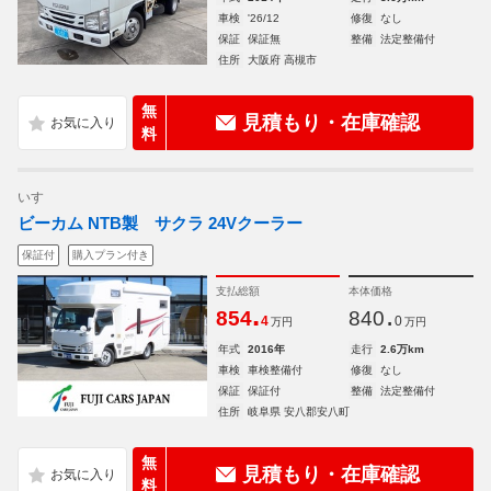
車検
'26/12
修復
なし
保証
保証無
整備
法定整備付
住所
大阪府 高槻市
無
見積もり・在庫確認
料
いすゞ
ビーカム NTB製 サクラ 24Vクーラー
保証付
購入プラン付き
支払総額
本体価格
.
.
854
840
4
0
万円
万円
年式
2016年
走行
2.6万km
車検
車検整備付
修復
なし
保証
保証付
整備
法定整備付
住所
岐阜県 安八郡安八町
無
見積もり・在庫確認
料