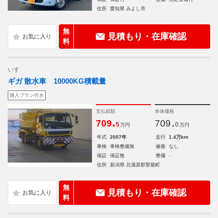
住所
愛知県 みよし市
無
見積もり・在庫確認
料
いすゞ
ギガ 散水車 10000KG積載量
購入プラン付き
支払総額
本体価格
.
.
709
709
5
0
万円
万円
年式
2007年
走行
1.4万km
車検
車検整備無
修復
なし
保証
保証無
整備
-
住所
新潟県 北蒲原郡聖籠町
無
見積もり・在庫確認
料