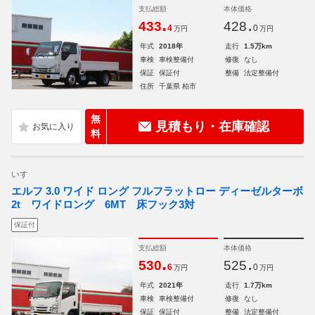
支払総額
本体価格
.
.
433
428
4
0
万円
万円
年式
2018年
走行
1.5万km
車検
車検整備付
修復
なし
保証
保証付
整備
法定整備付
住所
千葉県 柏市
無
見積もり・在庫確認
料
いすゞ
エルフ 3.0 ワイド ロング フルフラットロー ディーゼルターボ
2t ワイドロング 6MT 床フック3対
保証付
支払総額
本体価格
.
.
530
525
6
0
万円
万円
年式
2021年
走行
1.7万km
車検
車検整備付
修復
なし
保証
保証付
整備
法定整備付