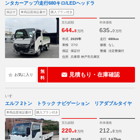
ンタカーアップ/走行680キロ/LEDヘッドラ
保証付
車両品質保証書付
購入プラン付き
支払総額
本体価格
.
.
644
635
8
0
万円
万円
年式
2025年
走行
680km
車検
'27/2
修復
なし
保証
保証付
整備
法定整備付
住所
兵庫県 神戸市兵庫区
無
見積もり・在庫確認
料
いすゞ
エルフ 2トン トラック ナビゲーション リアダブルタイヤ
車両品質保証書付
購入プラン付き
支払総額
本体価格
.
.
220
212
8
8
万円
万円
年式
2014年
走行
3.6万km