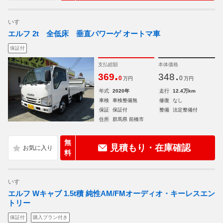
いすゞ
エルフ 2t 全低床 垂直パワーゲ オートマ車
保証付
支払総額
本体価格
.
.
369
348
0
0
万円
万円
年式
2020年
走行
12.4万km
車検
車検整備無
修復
なし
保証
保証付
整備
法定整備付
住所
群馬県 前橋市
無
見積もり・在庫確認
料
いすゞ
エルフ Wキャブ 1.5t積 純性AM/FMオーディオ・キーレスエン
トリー
保証付
購入プラン付き