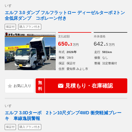
いすゞ
エルフ 3.0 ダンプ フルフラットロー ディーゼルターボ 2トン
全低床ダンプ コボレーン付き
保証付
購入プラン付き
支払総額
本体価格
.
.
650
642
3
5
万円
万円
年式
2026年
走行
581km
車検
'28/3
修復
なし
保証
保証付
整備
法定整備付
住所
愛知県 みよし市
無
見積もり・在庫確認
料
いすゞ
エルフ 3.0Dターボ 2トン10尺ダンプ4WD 衝突軽減ブレー
キ 車線逸脱警報
保証付
購入プラン付き