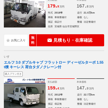
.
.
179
167
9
8
万円
万円
年式
2018年
走行
21.0万km
車検
車検整備付
修復
なし
保証
保証付
整備
法定整備付
住所
宮城県 仙台市宮城野区
無
見積もり・在庫確認
料
いすゞ
エルフ 3.0 ダブルキャブ フラットロー ディーゼルターボ 1.55
t積 キーレス 荷台タダノクレーン付
購入プラン付き
支払総額
本体価格
.
.
159
147
4
9
万円
万円
年式
2012年
走行
22.7万km
車検
車検整備付
修復
なし
保証
保証無
整備
法定整備付