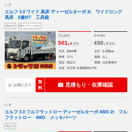
いすゞ
エルフ 3.0 ワイド 高床 ディーゼルターボ 2t ワイドロング
高床 6速MT 工具箱
保証付
購入プラン付き
支払総額
本体価格
.
.
501
498
4
0
万円
万円
年式
2021年
走行
1.4万km
車検
'27/1
修復
なし
保証
保証付
整備
法定整備付
住所
埼玉県 北葛飾郡杉戸町
無
見積もり・在庫確認
料
いすゞ
エルフ 3.0 フルフラットロー ディーゼルターボ 4WD 2t フル
フラットロー 4WD メッキパーツ
保証付