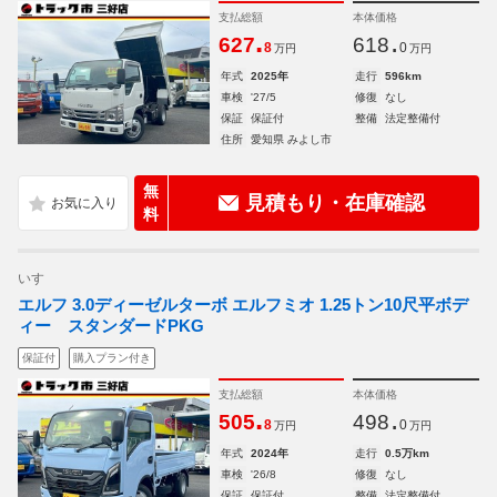
支払総額
本体価格
.
.
627
618
8
0
万円
万円
年式
2025年
走行
596km
車検
'27/5
修復
なし
保証
保証付
整備
法定整備付
住所
愛知県 みよし市
無
見積もり・在庫確認
料
いすゞ
エルフ 3.0ディーゼルターボ エルフミオ 1.25トン10尺平ボデ
ィー スタンダードPKG
保証付
購入プラン付き
支払総額
本体価格
.
.
505
498
8
0
万円
万円
年式
2024年
走行
0.5万km
車検
'26/8
修復
なし
保証
保証付
整備
法定整備付