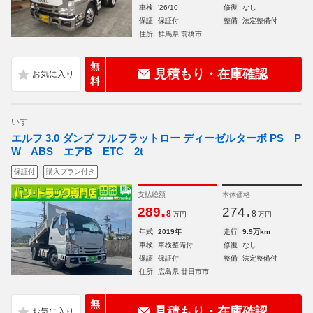
車検
'26/10
修復
なし
保証
保証付
整備
法定整備付
住所
群馬県 前橋市
無
見積もり・在庫確認
料
いすゞ
エルフ 3.0 ダンプ フルフラットロー ディーゼルターボ PS P
W ABS エアB ETC 2t
保証付
購入プラン付き
支払総額
本体価格
.
.
289
274
8
8
万円
万円
年式
2019年
走行
9.9万km
車検
車検整備付
修復
なし
保証
保証付
整備
法定整備付
住所
広島県 廿日市市
無
見積もり・在庫確認