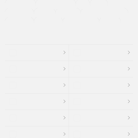
ETC
CDプレーヤー
カーナビゲーション
禁煙車
法定整備付き
保証付き
エアバッグ
ディスチャージドランプ
支払総顔あり
クーポンあり
車両品質評価書付
新着車両