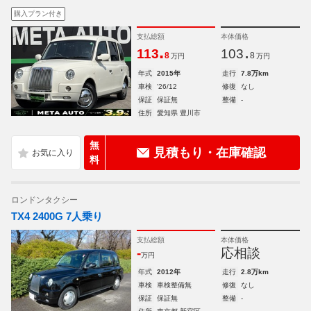
購入プラン付き
支払総額
本体価格
.
.
113
103
8
8
万円
万円
年式
2015年
走行
7.8万km
車検
'26/12
修復
なし
保証
保証無
整備
-
住所
愛知県 豊川市
無
見積もり・在庫確認
料
ロンドンタクシー
TX4 2400G 7人乗り
支払総額
本体価格
-
応相談
万円
年式
2012年
走行
2.8万km
車検
車検整備無
修復
なし
保証
保証無
整備
-