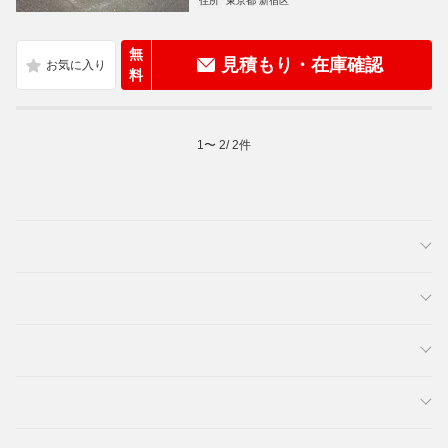
住所
東京都 新宿区
無
見積もり・在庫確認
料
1
〜
2
/
2
件