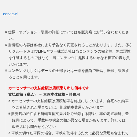
carview!
仕様・オプション・装備の詳細については各販売店にお問い合わせくださ
い。
当情報の内容は各社により予告なく変更されることがあります。また、(株)
リクルートおよびLINEヤフー株式会社は当コンテンツの完全性、無誤謬性
を保証するものではなく、当コンテンツに起因するいかなる損害の責も負
いかねます。
コンテンツもしくはデータの全部または一部を無断で転写、転載、複製す
ることを禁じます。
カーセンサーの支払総額は店頭乗り出し価格です
支払総額（税込） ＝ 車両本体価格＋諸費用
カーセンサーの支払総額は店頭納車を前提にしています。自宅への納車
をご希望された場合などは、別途納車費用がかかります
販売店の所在する所轄運輸支局以外で登録する際や、車の定置場所、登
録月によって、手数料や税金の額が異なる場合があります。詳しくは
販売店にお問合せください
車検の切れた車両の場合、車検を取得するために必要な費用も含まれて