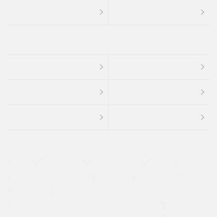
４ＷＤ
定期点検記録簿
ワンオーナーカー
福祉車両
メーカー系販売店取り扱い車
修復歴無し
アルミホイール
寒冷地仕様車
過給機設定モデル（ターボ・スーパーチャージャーなど)