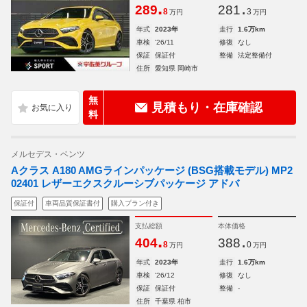
.
.
289
281
8
3
万円
万円
年式
2023年
走行
1.6万km
車検
'26/11
修復
なし
保証
保証付
整備
法定整備付
住所
愛知県 岡崎市
無
見積もり・在庫確認
料
メルセデス・ベンツ
Aクラス A180 AMGラインパッケージ (BSG搭載モデル) MP2
02401 レザーエクスクルーシブパッケージ アドバ
保証付
車両品質保証書付
購入プラン付き
支払総額
本体価格
.
.
404
388
8
0
万円
万円
年式
2023年
走行
1.6万km
車検
'26/12
修復
なし
保証
保証付
整備
-
住所
千葉県 柏市