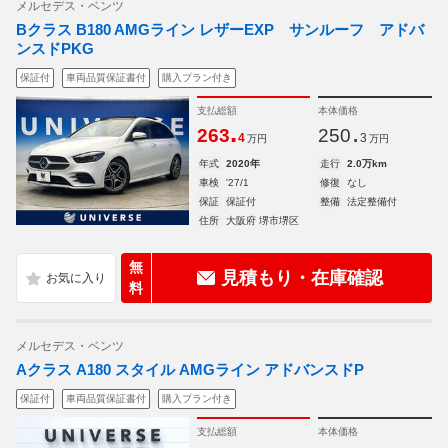
メルセデス・ベンツ
Bクラス B180 AMGライン レザーEXP サンルーフ アドバ
ンスドPKG
保証付
車両品質保証書付
購入プラン付き
支払総額
本体価格
.
.
263
250
4
3
万円
万円
年式
2020年
走行
2.0万km
車検
'27/1
修復
なし
保証
保証付
整備
法定整備付
住所
大阪府 堺市堺区
無
見積もり・在庫確認
料
メルセデス・ベンツ
Aクラス A180 スタイル AMGライン アドバンスドP
保証付
車両品質保証書付
購入プラン付き
支払総額
本体価格