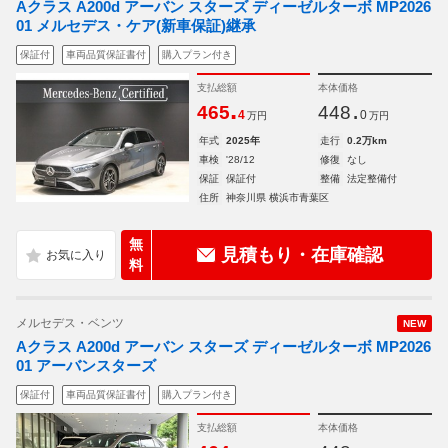
Aクラス A200d アーバン スターズ ディーゼルターボ MP2026
01 メルセデス・ケア(新車保証)継承
保証付
車両品質保証書付
購入プラン付き
支払総額
本体価格
.
.
465
448
4
0
万円
万円
年式
2025年
走行
0.2万km
車検
'28/12
修復
なし
保証
保証付
整備
法定整備付
住所
神奈川県 横浜市青葉区
無
見積もり・在庫確認
料
メルセデス・ベンツ
NEW
Aクラス A200d アーバン スターズ ディーゼルターボ MP2026
01 アーバンスターズ
保証付
車両品質保証書付
購入プラン付き
支払総額
本体価格