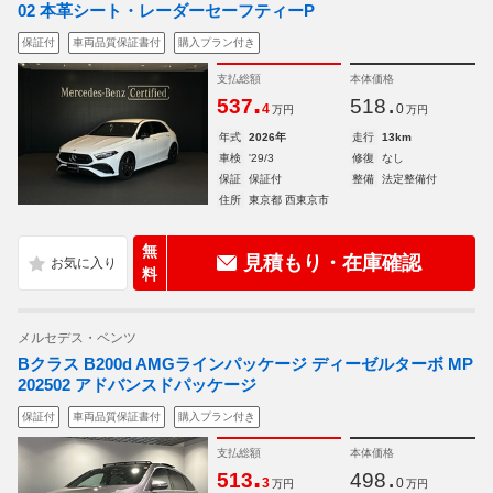
02 本革シート・レーダーセーフティーP
保証付
車両品質保証書付
購入プラン付き
支払総額
本体価格
.
.
537
518
4
0
万円
万円
年式
2026年
走行
13km
車検
'29/3
修復
なし
保証
保証付
整備
法定整備付
住所
東京都 西東京市
無
見積もり・在庫確認
料
メルセデス・ベンツ
Bクラス B200d AMGラインパッケージ ディーゼルターボ MP
202502 アドバンスドパッケージ
保証付
車両品質保証書付
購入プラン付き
支払総額
本体価格
.
.
513
498
3
0
万円
万円