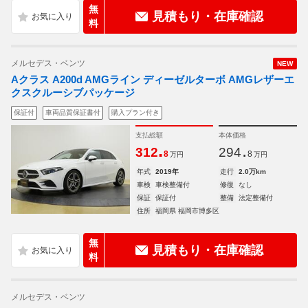
無
見積もり・在庫確認
料
メルセデス・ベンツ
NEW
Aクラス A200d AMGライン ディーゼルターボ AMGレザーエ
クスクルーシブパッケージ
保証付
車両品質保証書付
購入プラン付き
支払総額
本体価格
.
.
312
294
8
8
万円
万円
年式
2019年
走行
2.0万km
車検
車検整備付
修復
なし
保証
保証付
整備
法定整備付
住所
福岡県 福岡市博多区
無
見積もり・在庫確認
料
メルセデス・ベンツ