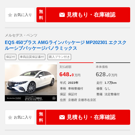
無
見積もり・在庫確認
料
メルセデス・ベンツ
EQS 450プラス AMGラインパッケージ MP202301 エクスク
ルーシブパッケージパノラミックス
保証付
車両品質保証書付
購入プラン付き
支払総額
本体価格
.
.
648
628
0
0
万円
万円
年式
2023年
走行
1.7万km
車検
車検整備付
修復
なし
保証
保証付
整備
法定整備付
住所
京都府 京都市右京区
無
見積もり・在庫確認
料