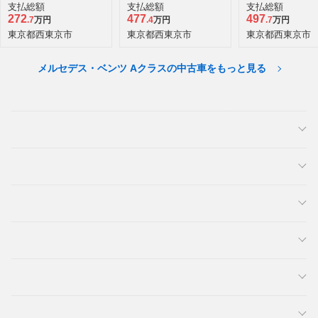
ライン ディーゼルタ
バン スターズ ディー
バン スターズ 
支払総額
支払総額
支払総額
ーボ
ゼルターボ MP20260
ゼルターボ MP2
272
477
497
.7
万円
.4
万円
.7
万円
1
1
東京都西東京市
東京都西東京市
東京都西東京市
メルセデス・ベンツ Aクラスの中古車をもっと見る