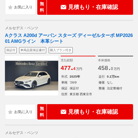
無
見積もり・在庫確認
料
メルセデス・ベンツ
Aクラス A200d アーバン スターズ ディーゼルターボ MP2026
01 AMGライン 本革シート
保証付
車両品質保証書付
購入プラン付き
支払総額
本体価格
.
.
477
458
4
0
万円
万円
年式
2025年
走行
0.2万km
車検
'28/9
修復
なし
保証
保証付
整備
法定整備付
住所
東京都 西東京市
無
見積もり・在庫確認
料
メルセデス・ベンツ