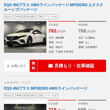
EQS 450プラス AMGラインパッケージ MP202302 エクスク
ルーシブパッケージ
保証付
車両品質保証書付
購入プラン付き
支払総額
本体価格
.
.
782
768
7
0
万円
万円
年式
2023年
走行
1.1万km
車検
'26/11
修復
なし
保証
保証付
整備
法定整備付
住所
千葉県 木更津市
無
見積もり・在庫確認
料
メルセデス・ベンツ
EQS 450プラス MP202301 AMGラインパッケージ
保証付
車両品質保証書付
購入プラン付き
支払総額
本体価格
.
.
718
698