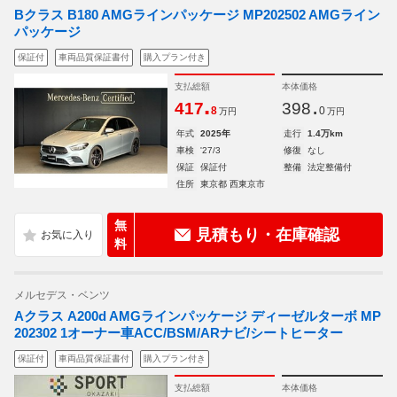
Bクラス B180 AMGラインパッケージ MP202502 AMGライン
パッケージ
保証付
車両品質保証書付
購入プラン付き
支払総額
本体価格
.
.
417
398
8
0
万円
万円
年式
2025年
走行
1.4万km
車検
'27/3
修復
なし
保証
保証付
整備
法定整備付
住所
東京都 西東京市
無
見積もり・在庫確認
料
メルセデス・ベンツ
Aクラス A200d AMGラインパッケージ ディーゼルターボ MP
202302 1オーナー車ACC/BSM/ARナビ/シートヒーター
保証付
車両品質保証書付
購入プラン付き
支払総額
本体価格