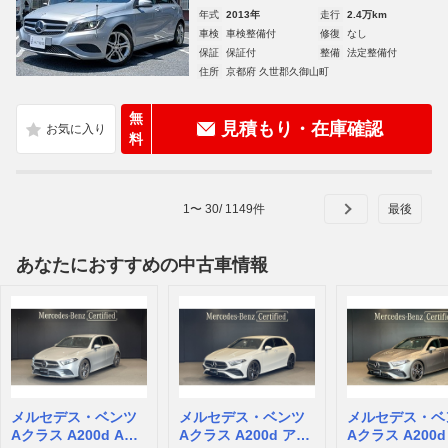
年式
2013年
走行
2.4万km
車検
車検整備付
修復
なし
保証
保証付
整備
法定整備付
住所
京都府 久世郡久御山町
無
見積もり・在庫確認
料
1
〜
30
/
1149
件
あなたにおすすめの中古車情報
メルセデス・ベンツ
メルセデス・ベンツ
メルセデス・ベ
Aクラス A200d AMG
Aクラス A200d アー
Aクラス A200d