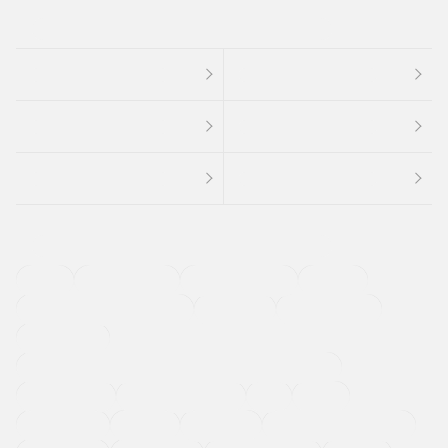
４ＷＤ
定期点検記録簿
ワンオーナーカー
福祉車両
メーカー系販売店取り扱い車
修復歴無し
アルミホイール
寒冷地仕様車
過給機設定モデル（ターボ・スーパーチャージャーなど)
ETC
CDプレーヤー
カーナビゲーション
禁煙車
法定整備付き
保証付き
エアバッグ
ディスチャージドランプ