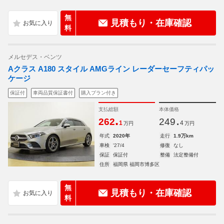
無
見積もり・在庫確認
料
メルセデス・ベンツ
Aクラス A180 スタイル AMGライン レーダーセーフティパッ
ケージ
保証付
車両品質保証書付
購入プラン付き
支払総額
本体価格
.
.
262
249
1
4
万円
万円
年式
2020年
走行
1.9万km
車検
'27/4
修復
なし
保証
保証付
整備
法定整備付
住所
福岡県 福岡市博多区
無
見積もり・在庫確認
料