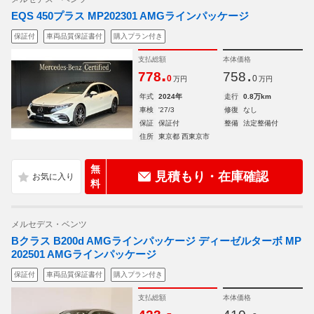
EQS 450プラス MP202301 AMGラインパッケージ
保証付
車両品質保証書付
購入プラン付き
支払総額
本体価格
.
.
778
758
0
0
万円
万円
年式
2024年
走行
0.8万km
車検
'27/3
修復
なし
保証
保証付
整備
法定整備付
住所
東京都 西東京市
無
見積もり・在庫確認
料
メルセデス・ベンツ
Bクラス B200d AMGラインパッケージ ディーゼルターボ MP
202501 AMGラインパッケージ
保証付
車両品質保証書付
購入プラン付き
支払総額
本体価格
.
.