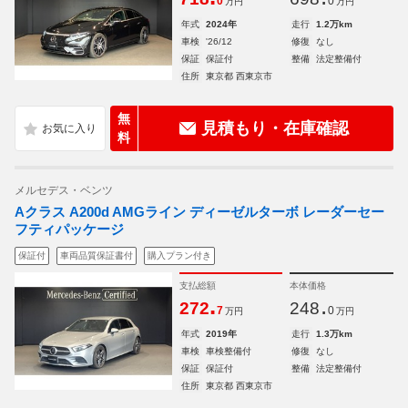
0
0
万円
万円
年式
2024年
走行
1.2万km
車検
'26/12
修復
なし
保証
保証付
整備
法定整備付
住所
東京都 西東京市
無
見積もり・在庫確認
料
メルセデス・ベンツ
Aクラス A200d AMGライン ディーゼルターボ レーダーセー
フティパッケージ
保証付
車両品質保証書付
購入プラン付き
支払総額
本体価格
.
.
272
248
7
0
万円
万円
年式
2019年
走行
1.3万km
車検
車検整備付
修復
なし
保証
保証付
整備
法定整備付
住所
東京都 西東京市