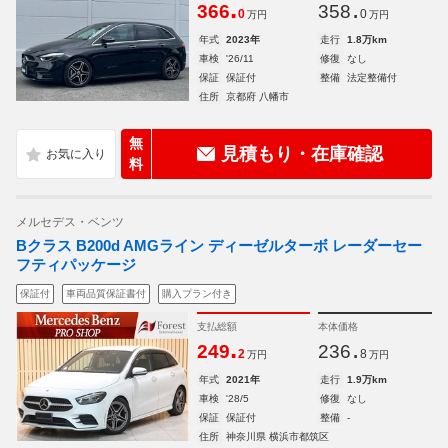
.
.
366
358
0
0
万円
万円
年式
2023年
走行
1.8万km
車検
'26/11
修復
なし
保証
保証付
整備
法定整備付
住所
京都府 八幡市
無
見積もり・在庫確認
料
メルセデス・ベンツ
Bクラス B200d AMGライン ディーゼルターボ レーダーセー
フティパッケージ
保証付
車両品質保証書付
購入プラン付き
支払総額
本体価格
.
.
249
236
2
8
万円
万円
年式
2021年
走行
1.9万km
車検
'28/5
修復
なし
保証
保証付
整備
-
住所
神奈川県 横浜市都筑区