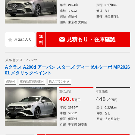
年式
2024年
走行
0.1万km
車検
'27/12
修復
なし
保証
保証付
整備
法定整備付
住所
東京都 大田区
無
見積もり・在庫確認
料
メルセデス・ベンツ
Aクラス A200d アーバン スターズ ディーゼルターボ MP2026
01 メタリックペイント
保証付
車両品質保証書付
購入プラン付き
支払総額
本体価格
.
.
460
448
8
0
万円
万円
年式
2025年
走行
0.2万km
車検
'28/12
修復
なし
保証
保証付
整備
法定整備付
住所
千葉県 浦安市