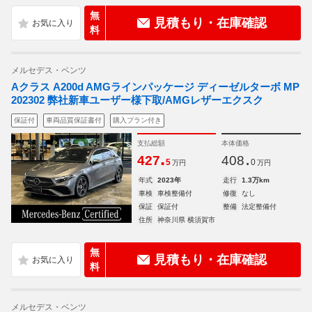
無
見積もり・在庫確認
料
メルセデス・ベンツ
Aクラス A200d AMGラインパッケージ ディーゼルターボ MP
202302 弊社新車ユーザー様下取/AMGレザーエクスク
保証付
車両品質保証書付
購入プラン付き
支払総額
本体価格
.
.
427
408
5
0
万円
万円
年式
2023年
走行
1.3万km
車検
車検整備付
修復
なし
保証
保証付
整備
法定整備付
住所
神奈川県 横須賀市
無
見積もり・在庫確認
料
メルセデス・ベンツ