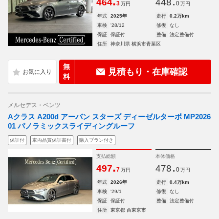
.
.
464
448
3
0
万円
万円
年式
2025年
走行
0.2万km
車検
'28/12
修復
なし
保証
保証付
整備
法定整備付
住所
神奈川県 横浜市青葉区
無
見積もり・在庫確認
料
メルセデス・ベンツ
Aクラス A200d アーバン スターズ ディーゼルターボ MP2026
01 パノラミックスライディングルーフ
保証付
車両品質保証書付
購入プラン付き
支払総額
本体価格
.
.
497
478
7
0
万円
万円
年式
2026年
走行
0.4万km
車検
'29/1
修復
なし
保証
保証付
整備
法定整備付
住所
東京都 西東京市