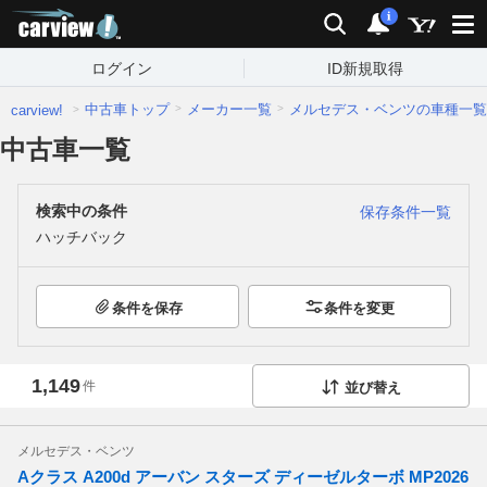
carview!
検索
通知
i
ログイン
ID新規取得
中古車トップ
メーカー一覧
メルセデス・ベンツの車種一覧
carview!
中古車一覧
検索中の条件
保存条件一覧
ハッチバック
条件を保存
条件を変更
1,149
件
並び替え
メルセデス・ベンツ
Aクラス A200d アーバン スターズ ディーゼルターボ MP2026