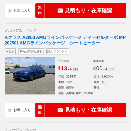
無
見積もり・在庫確認
料
メルセデス・ベンツ
Aクラス A200d AMGラインパッケージ ディーゼルターボ MP
202501 AMGラインパッケージ シートヒーター
保証付
車両品質保証書付
購入プラン付き
支払総額
本体価格
.
.
413
400
4
4
万円
万円
年式
2025年
走行
0.9万km
車検
'28/1
修復
なし
保証
保証付
整備
-
住所
兵庫県 神戸市中央区
無
見積もり・在庫確認
料
メルセデス・ベンツ