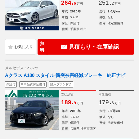
.
.
264
251
6
2
万円
万円
年式
2020年
走行
2.0万km
車検
'27/11
修復
なし
保証
保証付
整備
法定整備付
住所
千葉県 柏市
無
見積もり・在庫確認
料
メルセデス・ベンツ
Aクラス A180 スタイル 衝突被害軽減ブレーキ 純正ナビ
保証付
車両品質保証書付
購入プラン付き
支払総額
本体価格
.
.
189
179
9
6
万円
万円
年式
2018年
走行
2.0万km
車検
'27/12
修復
なし
保証
保証付
整備
法定整備付
住所
兵庫県 神戸市西区