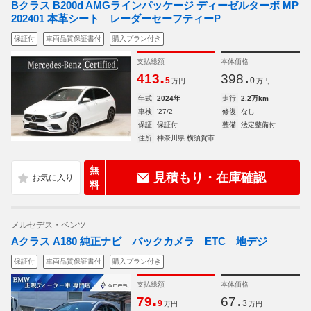
Bクラス B200d AMGラインパッケージ ディーゼルターボ MP
202401 本革シート レーダーセーフティーP
保証付
車両品質保証書付
購入プラン付き
支払総額
本体価格
.
.
413
398
5
0
万円
万円
年式
2024年
走行
2.2万km
車検
'27/2
修復
なし
保証
保証付
整備
法定整備付
住所
神奈川県 横須賀市
無
見積もり・在庫確認
料
メルセデス・ベンツ
Aクラス A180 純正ナビ バックカメラ ETC 地デジ
保証付
車両品質保証書付
購入プラン付き
支払総額
本体価格
.
.
79
67
9
3
万円
万円