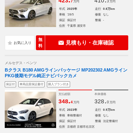
423
410
7
3
万円
万円
年式
2025年
走行
0.8万km
車検
'28/5
修復
なし
保証
保証付
整備
-
住所
千葉県 浦安市
無
見積もり・在庫確認
料
メルセデス・ベンツ
Bクラス B180 AMGラインパッケージ MP202302 AMGライン
PKG後期モデル純正ナビバックカメ
保証付
車両品質保証書付
購入プラン付き
支払総額
本体価格
.
.
348
328
4
0
万円
万円
年式
2023年
走行
0.9万km
車検
車検整備付
修復
なし
保証
保証付
整備
法定整備付
住所
京都府 京都市右京区