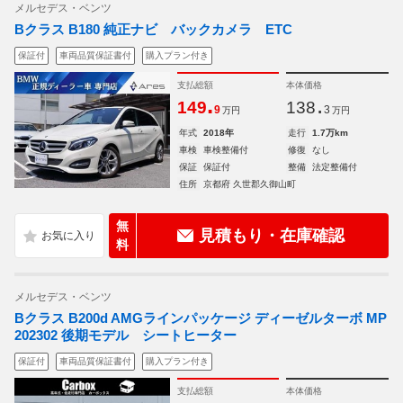
メルセデス・ベンツ
Bクラス B180 純正ナビ バックカメラ ETC
保証付
車両品質保証書付
購入プラン付き
支払総額
本体価格
.
.
149
138
9
3
万円
万円
年式
2018年
走行
1.7万km
車検
車検整備付
修復
なし
保証
保証付
整備
法定整備付
住所
京都府 久世郡久御山町
無
見積もり・在庫確認
料
メルセデス・ベンツ
Bクラス B200d AMGラインパッケージ ディーゼルターボ MP
202302 後期モデル シートヒーター
保証付
車両品質保証書付
購入プラン付き
支払総額
本体価格