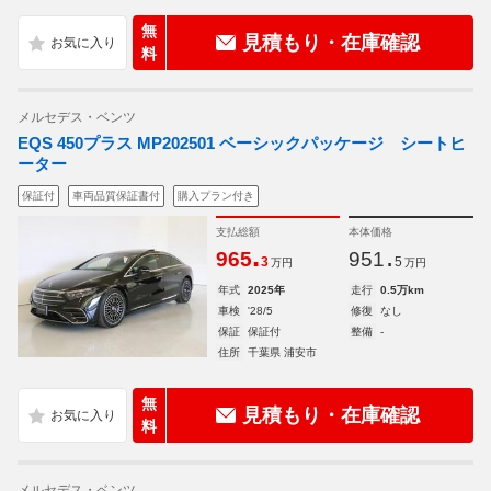
無
見積もり・在庫確認
料
メルセデス・ベンツ
EQS 450プラス MP202501 ベーシックパッケージ シートヒ
ーター
保証付
車両品質保証書付
購入プラン付き
支払総額
本体価格
.
.
965
951
3
5
万円
万円
年式
2025年
走行
0.5万km
車検
'28/5
修復
なし
保証
保証付
整備
-
住所
千葉県 浦安市
無
見積もり・在庫確認
料
メルセデス・ベンツ