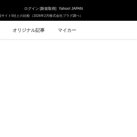
ログイン
[
新規取得
]
Yahoo! JAPAN
サイト5社との比較（2026年2月株式会社プラグ調べ）
オリジナル記事
マイカー