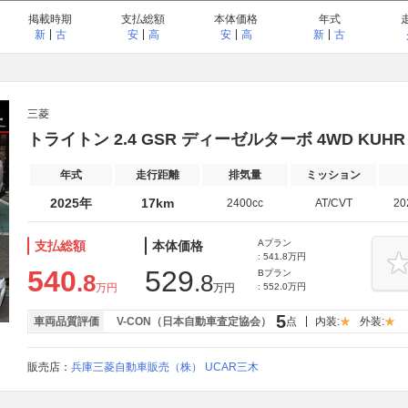
掲載時期
支払総額
本体価格
年式
新
古
安
高
安
高
新
古
三菱
トライトン 2.4 GSR ディーゼルターボ 4WD KUH
年式
走行距離
排気量
ミッション
2025年
17km
2400cc
AT/CVT
2
Aプラン
支払総額
本体価格
: 541.8万円
540
529
Bプラン
.8
.8
万円
万円
: 552.0万円
5
車両品質評価
V-CON（日本自動車査定協会）
点
内装:
外装:
販売店：
兵庫三菱自動車販売（株） UCAR三木