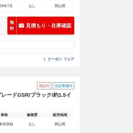
028年7月
なし
岡山県
無
見積もり・在庫確認
料
クーポン
フェア
保証付
法定整備付
グレードGSR/ブラック/約1.5イ
車検
修復歴
販売地域
車未登録
なし
岡山県