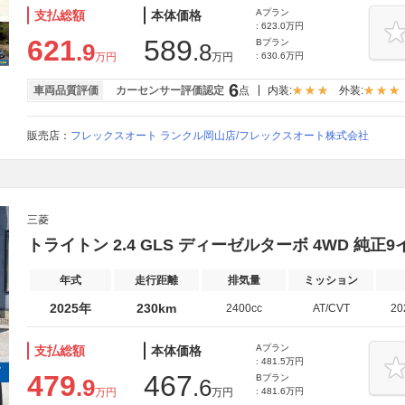
Aプラン
支払総額
本体価格
: 623.0万円
621
589
Bプラン
.9
.8
万円
万円
: 630.6万円
6
車両品質評価
カーセンサー評価認定
点
内装:
外装:
販売店：
フレックスオート ランクル岡山店/フレックスオート株式会社
三菱
トライトン 2.4 GLS ディーゼルターボ 4WD 純
年式
走行距離
排気量
ミッション
2025年
230km
2400cc
AT/CVT
2
Aプラン
支払総額
本体価格
: 481.5万円
479
467
Bプラン
.9
.6
万円
万円
: 481.6万円