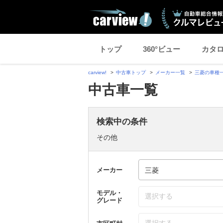
トップ
360°ビュー
カタ
carview!
中古車トップ
メーカー一覧
三菱の車種
中古車一覧
検索中の条件
その他
メーカー
モデル・
選択する
グレード