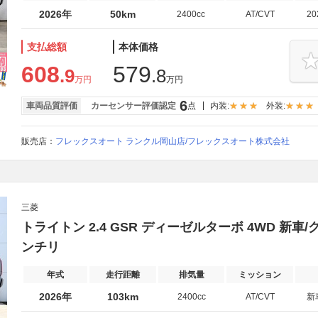
2026年
50km
2400cc
AT/CVT
2
支払総額
本体価格
608
579
.9
.8
万円
万円
6
車両品質評価
カーセンサー評価認定
点
内装:
外装:
販売店：
フレックスオート ランクル岡山店/フレックスオート株式会社
三菱
トライトン 2.4 GSR ディーゼルターボ 4WD 新車/
ンチリ
年式
走行距離
排気量
ミッション
2026年
103km
2400cc
AT/CVT
新