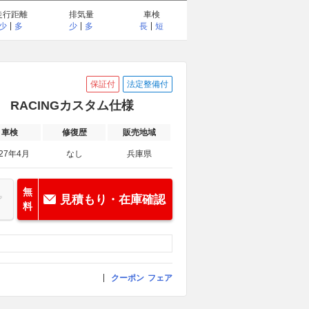
走行距離
排気量
車検
少
多
少
多
長
短
保証付
法定整備付
R RACINGカスタム仕様
車検
修復歴
販売地域
027年4月
なし
兵庫県
無
見積もり・在庫確認
料
クーポン
フェア