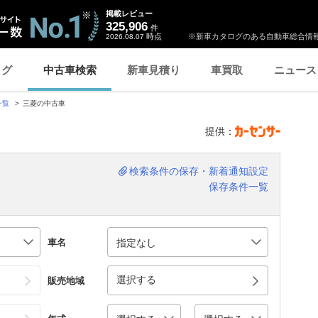
掲載レビュー
325,906
件
時点
※新車カタログのある自動車総合情報
2026.08.07
ログ
中古車検索
新車見積り
車買取
ニュース
一覧
三菱の中古車
提供：
検索条件の保存・新着通知設定
保存条件一覧
車名
選択する
販売地域