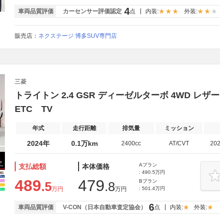
4
車両品質評価
カーセンサー評価認定
点
内装:
外装:
販売店：
ネクステージ 博多SUV専門店
三菱
トライトン 2.4 GSR ディーゼルターボ 4WD 
ETC TV
年式
走行距離
排気量
ミッション
2024年
0.1万km
2400cc
AT/CVT
20
Aプラン
支払総額
本体価格
: 490.5万円
489
479
Bプラン
.5
.8
万円
万円
: 501.4万円
6
車両品質評価
V-CON（日本自動車査定協会）
点
内装:
外装: