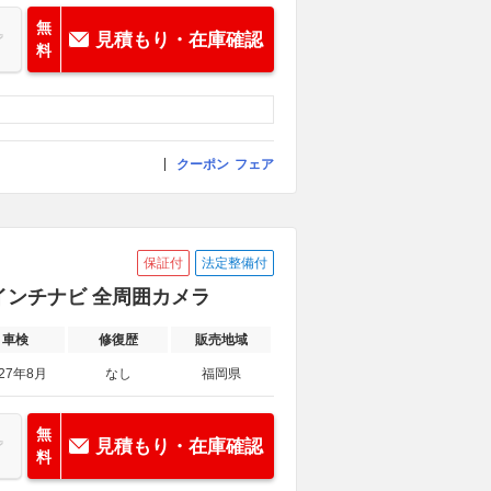
無
見積もり・在庫確認
料
クーポン
フェア
保証付
法定整備付
正9インチナビ 全周囲カメラ
車検
修復歴
販売地域
027年8月
なし
福岡県
無
見積もり・在庫確認
料