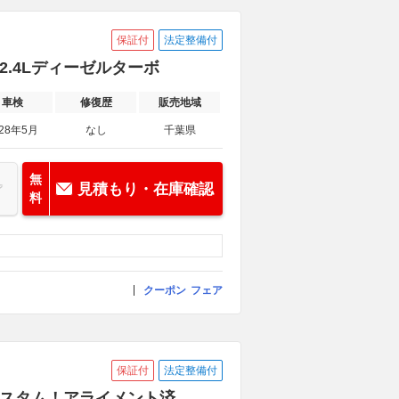
保証付
法定整備付
 2.4Lディーゼルターボ
車検
修復歴
販売地域
028年5月
なし
千葉県
無
見積もり・在庫確認
料
クーポン
フェア
保証付
法定整備付
新車カスタム！アライメント済