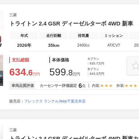
三菱
トライトン 2.4 GSR ディーゼルターボ 4WD 新車
年式
走行距離
排気量
ミッション
2026年
35km
2400cc
AT/CVT
2
Aプラン
支払総額
本体価格
: 635.7万円
634
599
Bプラン
.6
.8
万円
万円
: 643.3万円
6
車両品質評価
カーセンサー評価認定
点
内装:
外装:
販売店：
フレックス ランクルJeep千葉北本店
三菱
トライトン 2.4 GSR ディーゼルターボ 4WD 