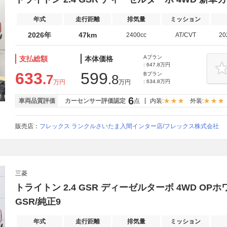
年式
走行距離
排気量
ミッション
2026年
47km
2400cc
AT/CVT
2
Aプラン
支払総額
本体価格
: 647.8万円
633
599
Bプラン
.7
.8
万円
万円
: 634.8万円
6
車両品質評価
カーセンサー評価認定
点
内装:
外装:
販売店：
フレックス ランクルさいたま入間インター店/フレックス株式会社
三菱
トライトン 2.4 GSR ディーゼルターボ 4WD O
GSR/純正9
年式
走行距離
排気量
ミッション