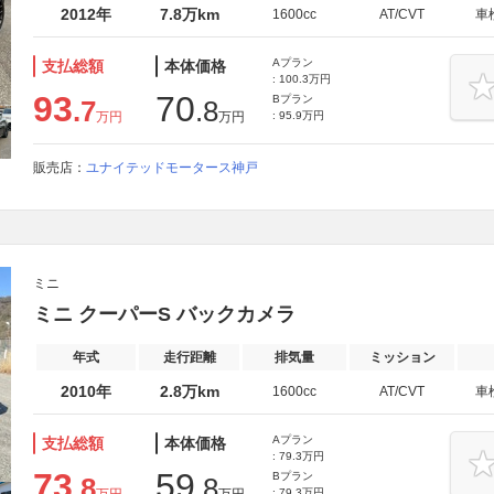
2012年
7.8万km
1600cc
AT/CVT
車
Aプラン
支払総額
本体価格
: 100.3万円
93
70
Bプラン
.7
.8
万円
万円
: 95.9万円
販売店：
ユナイテッドモータース神戸
ミニ
ミニ クーパーS バックカメラ
年式
走行距離
排気量
ミッション
2010年
2.8万km
1600cc
AT/CVT
車
Aプラン
支払総額
本体価格
: 79.3万円
73
59
Bプラン
.8
.8
: 79.3万円