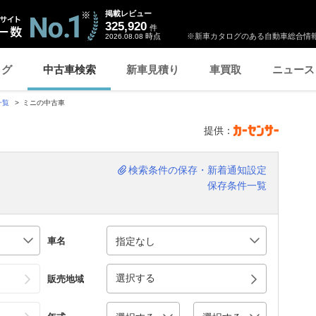
掲載レビュー
325,920
件
時点
※新車カタログのある自動車総合情報
2026.08.08
ログ
中古車検索
新車見積り
車買取
ニュース
一覧
ミニの中古車
提供：
検索条件の保存・新着通知設定
保存条件一覧
車名
選択する
販売地域