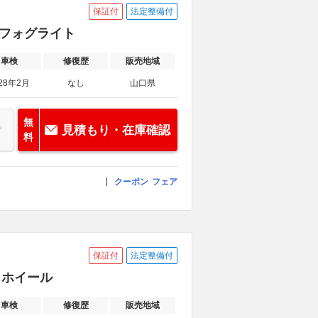
保証付
法定整備付
 フォグライト
車検
修復歴
販売地域
28年2月
なし
山口県
無
見積もり・在庫確認
料
クーポン
フェア
保証付
法定整備付
ミホイール
車検
修復歴
販売地域