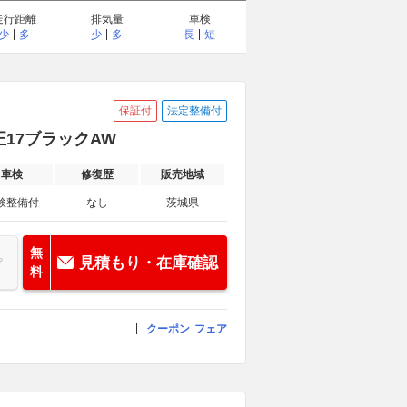
走行距離
排気量
車検
少
多
少
多
長
短
保証付
法定整備付
正17ブラックAW
車検
修復歴
販売地域
検整備付
なし
茨城県
無
見積もり・在庫確認
料
クーポン
フェア