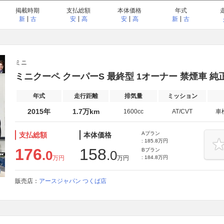
掲載時期
支払総額
本体価格
年式
新
古
安
高
安
高
新
古
ミニ
ミニクーペ クーパーS 最終型 1オーナー 禁煙車 純
年式
走行距離
排気量
ミッション
2015年
1.7万km
1600cc
AT/CVT
車
Aプラン
支払総額
本体価格
: 185.8万円
176
158
Bプラン
.0
.0
万円
万円
: 184.8万円
販売店：
アースジャパン つくば店