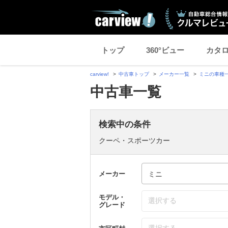
トップ
360°ビュー
カタ
carview!
中古車トップ
メーカー一覧
ミニの車種
中古車一覧
検索中の条件
クーペ・スポーツカー
メーカー
モデル・
選択する
グレード