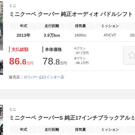
ミニ
ミニクーペ クーパー 純正オーディオ パドルシフト
年式
走行距離
排気量
ミッション
2013年
3.9万km
1600cc
AT/CVT
20
Aプラン
支払総額
本体価格
: 87.7万円
86
78
Bプラン
.6
.8
万円
万円
: 88.1万円
販売店：
ガリバー 山口インター店
ミニ
ミニクーペ クーパーS 純正17インチブラックアル
年式
走行距離
排気量
ミッション