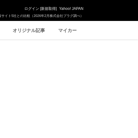
ログイン
[
新規取得
]
Yahoo! JAPAN
サイト5社との比較（2026年2月株式会社プラグ調べ）
オリジナル記事
マイカー