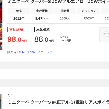
ミニクーペ クーパーS JCWフルエアロ JCWホイ
年式
走行距離
排気量
ミッション
2012年
8.4万km
1600cc
AT/CVT
20
支払総額
本体価格
98
88
Aプラン
.0
.0
万円
万円
: 98.5万円
販売店：
MINI Labo（ミニ ラボ）
ミニ
ミニクーペ クーパーS 純正アルミ/電動リアスポイラー