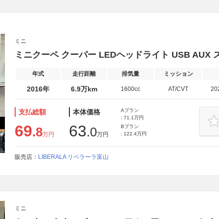
ミニ
ミニクーペ クーパー LEDヘッドライト USB AUX
年式
走行距離
排気量
ミッション
2016年
6.9万km
1600cc
AT/CVT
20
Aプラン
支払総額
本体価格
: 71.1万円
69
63
Bプラン
.8
.0
万円
万円
: 122.4万円
販売店：
LIBERALA リベラーラ富山
ミニ