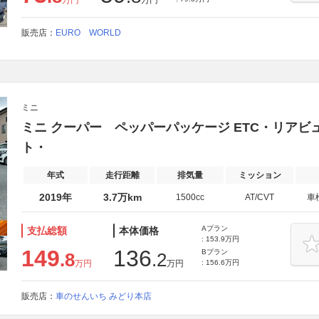
万円
万円
販売店：
EURO WORLD
ミニ
ミニ クーパー ペッパーパッケージ ETC・リアビ
ト・
年式
走行距離
排気量
ミッション
2019年
3.7万km
1500cc
AT/CVT
車
Aプラン
支払総額
本体価格
: 153.9万円
149
136
Bプラン
.8
.2
万円
万円
: 156.6万円
販売店：
車のせんいち みどり本店