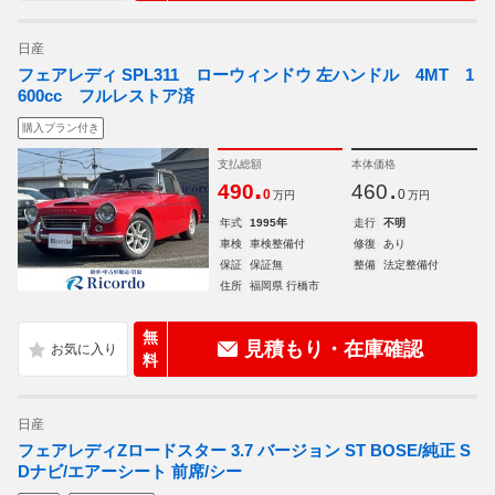
日産
フェアレディ SPL311 ローウィンドウ 左ハンドル 4MT 1
600cc フルレストア済
購入プラン付き
支払総額
本体価格
.
.
490
460
0
0
万円
万円
年式
1995年
走行
不明
車検
車検整備付
修復
あり
保証
保証無
整備
法定整備付
住所
福岡県 行橋市
無
見積もり・在庫確認
料
日産
フェアレディZロードスター 3.7 バージョン ST BOSE/純正 S
Dナビ/エアーシート 前席/シー