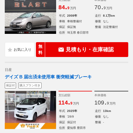
.
.
84
70
9
9
万円
万円
年式
2008年
走行
8.1万km
車検
車検整備付
修復
なし
保証
保証無
整備
法定整備付
住所
埼玉県 春日部市
無
見積もり・在庫確認
料
日産
デイズ B 届出済未使用車 衝突軽減ブレーキ
保証付
購入プラン付き
支払総額
本体価格
.
.
114
109
9
9
万円
万円
年式
2025年
走行
13km
車検
'28/9
修復
なし
保証
保証付
整備
-
住所
愛知県 豊田市