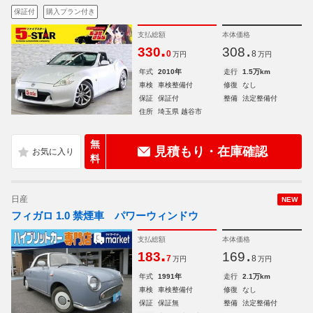
保証付
購入プラン付き
支払総額
本体価格
.
.
330
308
0
8
万円
万円
年式
2010年
走行
1.5万km
車検
車検整備付
修復
なし
保証
保証付
整備
法定整備付
住所
埼玉県 越谷市
無
見積もり・在庫確認
料
日産
NEW
フィガロ 1.0 禁煙車 パワーウィンドウ
支払総額
本体価格
.
.
183
169
7
8
万円
万円
年式
1991年
走行
2.1万km
車検
車検整備付
修復
なし
保証
保証無
整備
法定整備付