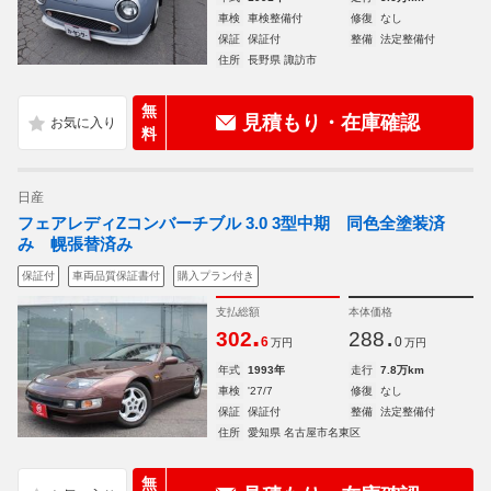
車検
車検整備付
修復
なし
保証
保証付
整備
法定整備付
住所
長野県 諏訪市
無
見積もり・在庫確認
料
日産
フェアレディZコンバーチブル 3.0 3型中期 同色全塗装済
み 幌張替済み
保証付
車両品質保証書付
購入プラン付き
支払総額
本体価格
.
.
302
288
6
0
万円
万円
年式
1993年
走行
7.8万km
車検
'27/7
修復
なし
保証
保証付
整備
法定整備付
住所
愛知県 名古屋市名東区
無