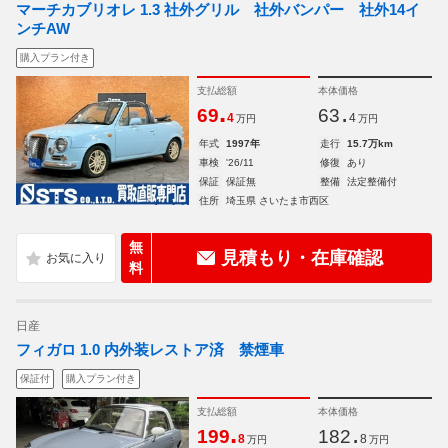
マーチカブリオレ 1.3 社外グリル 社外バンパー 社外14イ
ンチAW
購入プラン付き
支払総額
本体価格
.
.
69
63
4
4
万円
万円
年式
1997年
走行
15.7万km
車検
'26/11
修復
あり
保証
保証無
整備
法定整備付
住所
埼玉県 さいたま市西区
無
見積もり・在庫確認
料
日産
フィガロ 1.0 内外装レストア済 禁煙車
保証付
購入プラン付き
支払総額
本体価格
.
.
199
182
8
8
万円
万円