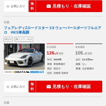
無
見積もり・在庫確認
料
日産
フェアレディZロードスター 3.5 ウェーバースポーツフルエア
ロ HKS車高調
保証付
購入プラン付き
支払総額
本体価格
.
.
126
105
5
9
万円
万円
年式
2004年
走行
14.4万km
車検
車検整備付
修復
なし
保証
保証付
整備
法定整備付
住所
宮崎県 宮崎市
無
見積もり・在庫確認
料
日産