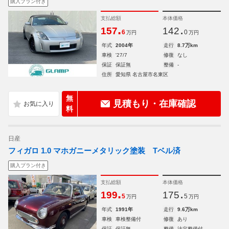
購入プラン付き
支払総額
本体価格
.
.
157
142
6
0
万円
万円
年式
2004年
走行
8.7万km
車検
'27/7
修復
なし
保証
保証無
整備
-
住所
愛知県 名古屋市名東区
無
見積もり・在庫確認
料
日産
フィガロ 1.0 マホガニーメタリック塗装 Tベル済
購入プラン付き
支払総額
本体価格
.
.
199
175
5
5
万円
万円
年式
1991年
走行
9.6万km
車検
車検整備付
修復
あり
保証
保証無
整備
法定整備付