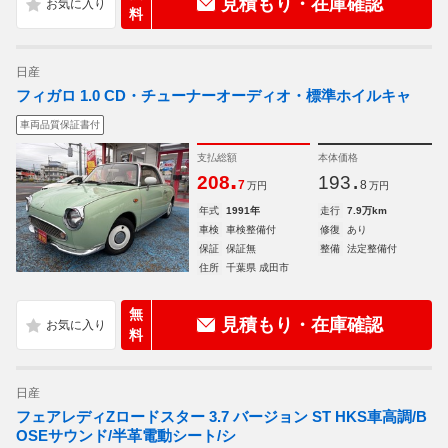
見積もり・在庫確認
料
日産
フィガロ 1.0 CD・チューナーオーディオ・標準ホイルキャ
車両品質保証書付
支払総額
本体価格
.
.
208
193
7
8
万円
万円
年式
1991年
走行
7.9万km
車検
車検整備付
修復
あり
保証
保証無
整備
法定整備付
住所
千葉県 成田市
無
見積もり・在庫確認
料
日産
フェアレディZロードスター 3.7 バージョン ST HKS車高調/B
OSEサウンド/半革電動シート/シ