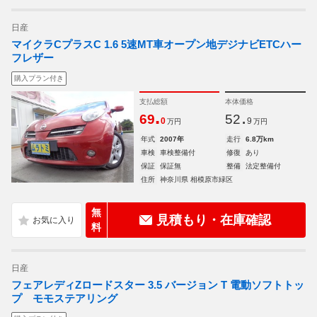
日産
マイクラCプラスC 1.6 5速MT車オープン地デジナビETCハー
フレザー
購入プラン付き
支払総額
本体価格
.
.
69
52
0
9
万円
万円
年式
2007年
走行
6.8万km
車検
車検整備付
修復
あり
保証
保証無
整備
法定整備付
住所
神奈川県 相模原市緑区
無
見積もり・在庫確認
料
日産
フェアレディZロードスター 3.5 バージョン T 電動ソフトトッ
プ モモステアリング