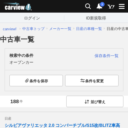
carview!
検索
通知
i
ログイン
ID新規取得
中古車トップ
メーカー一覧
日産の車種一覧
日産の中古
carview!
中古車一覧
検索中の条件
保存条件一覧
オープンカー
条件を保存
条件を変更
188
件
並び替え
日産
シルビアヴァリエッタ 2.0 コンバーチブル/S15改/BLITZ車高