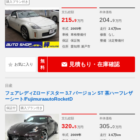
購入プラン付き
支払総額
本体価格
.
.
215
204
9
9
万円
万円
年式
2005年
走行
2.6万km
車検
車検整備付
修復
なし
保証
保証無
整備
法定整備付
住所
愛知県 瀬戸市
無
見積もり・在庫確認
料
日産
フェアレディZロードスター 3.7 バージョン ST 茶ハーフレザ
ーシート/FujimuraautoRocketD
保証付
購入プラン付き
支払総額
本体価格
.
.
320
305
5
0
万円
万円
年式
2009年
走行
3.6万km