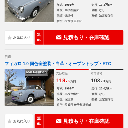
年式
1991年
走行
16.4万km
車検
車検整備付
修復
なし
保証
保証付
整備
法定整備付
住所
栃木県 足利市
無
見積もり・在庫確認
料
日産
フィガロ 1.0 同色全塗装・白革・オープントップ・ETC
支払総額
本体価格
.
.
118
103
6
0
万円
万円
年式
1991年
走行
20.0万km
車検
車検整備付
修復
なし
保証
保証無
整備
法定整備付
住所
愛媛県 伊予郡砥部町
無
見積もり・在庫確認
料