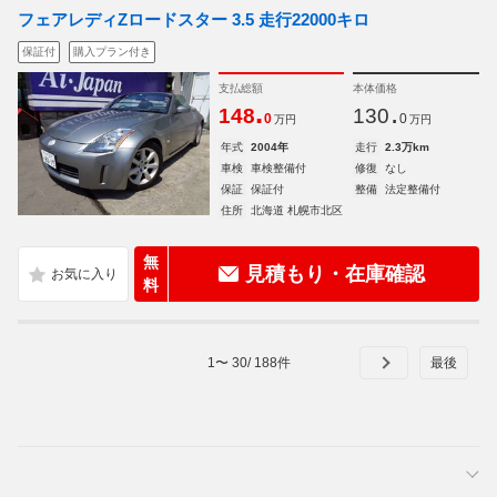
フェアレディZロードスター 3.5 走行22000キロ
保証付
購入プラン付き
支払総額
本体価格
.
.
148
130
0
0
万円
万円
年式
2004年
走行
2.3万km
車検
車検整備付
修復
なし
保証
保証付
整備
法定整備付
住所
北海道 札幌市北区
無
見積もり・在庫確認
料
1
〜
30
/
188
件