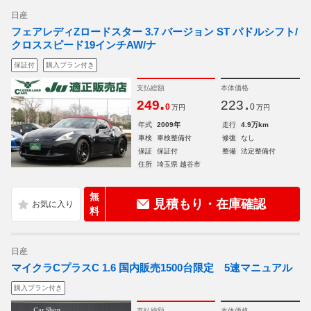
日産
フェアレディZロードスター 3.7 バージョン ST パドルシフト/
クロススピード19インチAW/ナ
保証付
購入プラン付き
支払総額
本体価格
.
.
249
223
0
0
万円
万円
年式
2009年
走行
4.9万km
車検
車検整備付
修復
なし
保証
保証付
整備
法定整備付
住所
埼玉県 越谷市
無
見積もり・在庫確認
料
日産
マイクラCプラスC 1.6 国内販売1500台限定 5速マニュアル
購入プラン付き
支払総額
本体価格