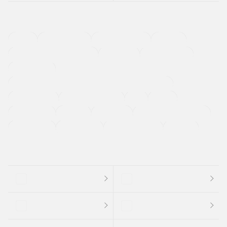
４ＷＤ
定期点検記録簿
ワンオーナーカー
福祉車両
メーカー系販売店取り扱い車
修復歴無し
アルミホイール
寒冷地仕様車
過給機設定モデル（ターボ・スーパーチャージャーなど)
ETC
CDプレーヤー
カーナビゲーション
禁煙車
法定整備付き
保証付き
エアバッグ
ディスチャージドランプ
支払総顔あり
クーポンあり
車両品質評価書付
新着車両