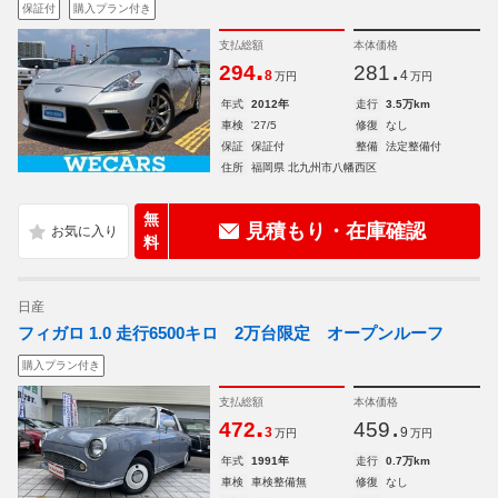
保証付
購入プラン付き
支払総額
本体価格
.
.
294
281
8
4
万円
万円
年式
2012年
走行
3.5万km
車検
'27/5
修復
なし
保証
保証付
整備
法定整備付
住所
福岡県 北九州市八幡西区
無
見積もり・在庫確認
料
日産
フィガロ 1.0 走行6500キロ 2万台限定 オープンルーフ
購入プラン付き
支払総額
本体価格
.
.
472
459
3
9
万円
万円
年式
1991年
走行
0.7万km
車検
車検整備無
修復
なし