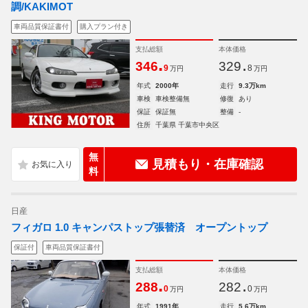
調/KAKIMOT
車両品質保証書付
購入プラン付き
支払総額
本体価格
.
.
346
329
9
8
万円
万円
年式
2000年
走行
9.3万km
車検
車検整備無
修復
あり
保証
保証無
整備
-
住所
千葉県 千葉市中央区
無
見積もり・在庫確認
料
日産
フィガロ 1.0 キャンパストップ張替済 オープントップ
保証付
車両品質保証書付
支払総額
本体価格
.
.
288
282
0
0
万円
万円
年式
1991年
走行
5.6万km