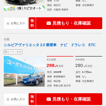
車検
'27/6
修復
なし
保証
保証付
整備
法定整備付
住所
大阪府 高槻市
無
見積もり・在庫確認
料
日産
シルビアヴァリエッタ 2.0 禁煙車 ナビ ドラレコ ETC
購入プラン付き
支払総額
本体価格
.
.
298
280
0
0
万円
万円
年式
2000年
走行
6.7万km
車検
車検整備付
修復
なし
保証
保証無
整備
法定整備付
住所
和歌山県 岩出市
無
見積もり・在庫確認
料