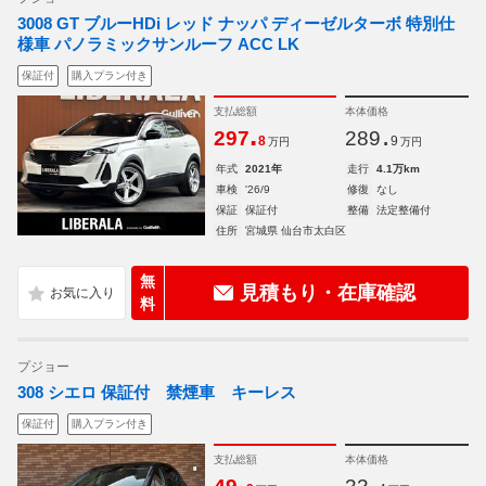
3008 GT ブルーHDi レッド ナッパ ディーゼルターボ 特別仕
様車 パノラミックサンルーフ ACC LK
保証付
購入プラン付き
支払総額
本体価格
.
.
297
289
8
9
万円
万円
年式
2021年
走行
4.1万km
車検
'26/9
修復
なし
保証
保証付
整備
法定整備付
住所
宮城県 仙台市太白区
無
見積もり・在庫確認
料
プジョー
308 シエロ 保証付 禁煙車 キーレス
保証付
購入プラン付き
支払総額
本体価格
.
.