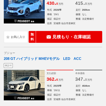
.
.
430
415
0
0
万円
万円
年式
2026年
走行
260km
車検
'29/1
修復
なし
保証
保証付
整備
法定整備付
住所
宮城県 仙台市若林区
無
見積もり・在庫確認
料
プジョー
208 GT ハイブリッド MHEVモデル LED ACC
保証付
支払総額
本体価格
.
.
362
347
6
0
万円
万円
年式
2025年
走行
464km
車検
'28/11
修復
なし
保証
保証付
整備
法定整備付
住所
宮城県 仙台市若林区