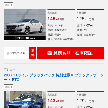
保証付
支払総額
本体価格
.
.
145
125
6
0
万円
万円
年式
2017年
走行
1.6万km
車検
車検整備付
修復
なし
保証
保証付
整備
法定整備付
住所
宮城県 仙台市泉区
無
見積もり・在庫確認
料
プジョー
2008 GTライン ブラックパック 特別仕様車 ブラックレザーシ
ート ETC
保証付
支払総額
本体価格
.
.
143
129
8
0
万円
万円
年式
2020年
走行
1.8万km