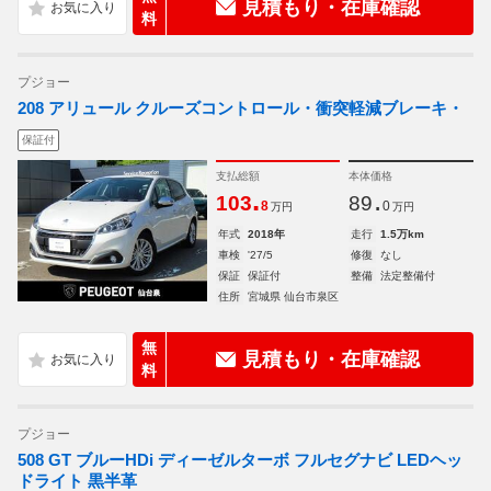
見積もり・在庫確認
料
プジョー
208 アリュール クルーズコントロール・衝突軽減ブレーキ・
保証付
支払総額
本体価格
.
.
103
89
8
0
万円
万円
年式
2018年
走行
1.5万km
車検
'27/5
修復
なし
保証
保証付
整備
法定整備付
住所
宮城県 仙台市泉区
無
見積もり・在庫確認
料
プジョー
508 GT ブルーHDi ディーゼルターボ フルセグナビ LEDヘッ
ドライト 黒半革