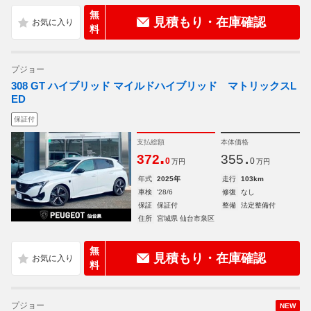
無
見積もり・在庫確認
料
プジョー
308 GT ハイブリッド マイルドハイブリッド マトリックスL
ED
保証付
支払総額
本体価格
.
.
372
355
0
0
万円
万円
年式
2025年
走行
103km
車検
'28/6
修復
なし
保証
保証付
整備
法定整備付
住所
宮城県 仙台市泉区
無
見積もり・在庫確認
料
プジョー
NEW