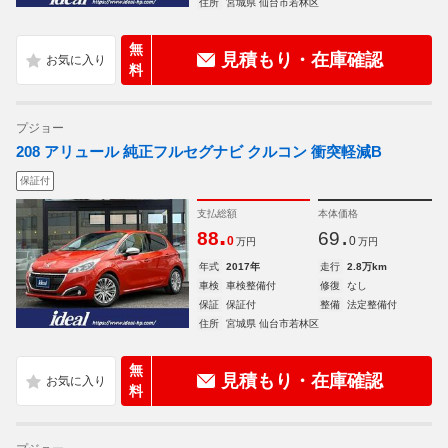
住所
宮城県 仙台市若林区
無
見積もり・在庫確認
料
プジョー
208 アリュール 純正フルセグナビ クルコン 衝突軽減B
保証付
支払総額
本体価格
.
.
88
69
0
0
万円
万円
年式
2017年
走行
2.8万km
車検
車検整備付
修復
なし
保証
保証付
整備
法定整備付
住所
宮城県 仙台市若林区
無
見積もり・在庫確認
料