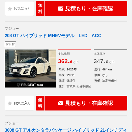
無
見積もり・在庫確認
料
プジョー
208 GT ハイブリッド MHEVモデル LED ACC
保証付
支払総額
本体価格
.
.
362
347
6
0
万円
万円
年式
2025年
走行
464km
車検
'28/11
修復
なし
保証
保証付
整備
法定整備付
住所
宮城県 仙台市泉区
無
見積もり・在庫確認
料
プジョー
3008 GT アルカンタラパッケージ ハイブリッド 21インチディ