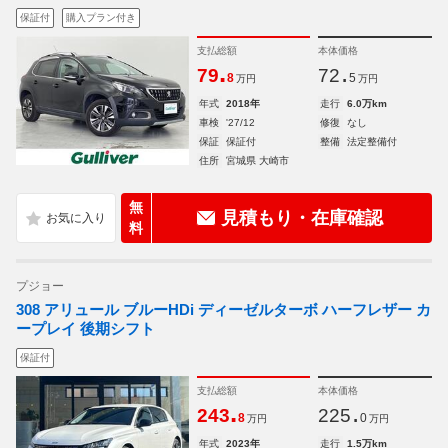
保証付
購入プラン付き
支払総額
本体価格
.
.
79
72
8
5
万円
万円
年式
2018年
走行
6.0万km
車検
'27/12
修復
なし
保証
保証付
整備
法定整備付
住所
宮城県 大崎市
無
見積もり・在庫確認
料
プジョー
308 アリュール ブルーHDi ディーゼルターボ ハーフレザー カ
ープレイ 後期シフト
保証付
支払総額
本体価格
.
.
243
225
8
0
万円
万円
年式
2023年
走行
1.5万km