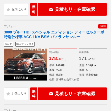
無
見積もり・在庫確認
料
プジョー
NEW
3008 ブルーHDi スペシャル エディション ディーゼルターボ
特別仕様車 ACC LKA BSM パノラマサンルー
保証付
購入プラン付き
支払総額
本体価格
.
.
178
171
8
2
万円
万円
年式
2018年
走行
3.3万km
車検
'27/8
修復
なし
保証
保証付
整備
法定整備付
住所
宮城県 仙台市太白区
無
見積もり・在庫確認
料
プジョー