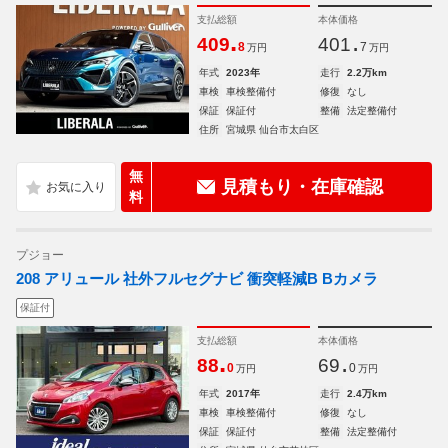
支払総額
本体価格
.
.
409
401
8
7
万円
万円
年式
2023年
走行
2.2万km
車検
車検整備付
修復
なし
保証
保証付
整備
法定整備付
住所
宮城県 仙台市太白区
無
見積もり・在庫確認
料
プジョー
208 アリュール 社外フルセグナビ 衝突軽減B Bカメラ
保証付
支払総額
本体価格
.
.
88
69
0
0
万円
万円
年式
2017年
走行
2.4万km
車検
車検整備付
修復
なし
保証
保証付
整備
法定整備付