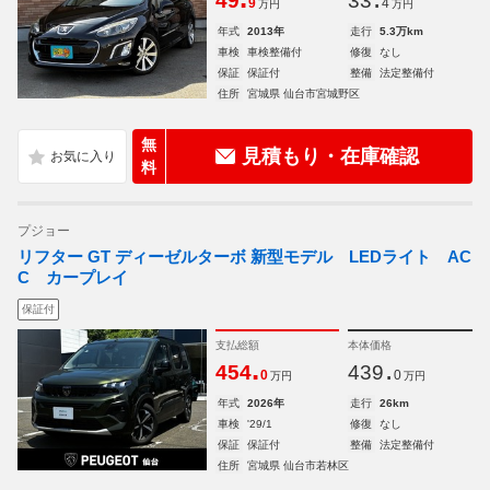
49
33
9
4
万円
万円
年式
2013年
走行
5.3万km
車検
車検整備付
修復
なし
保証
保証付
整備
法定整備付
住所
宮城県 仙台市宮城野区
無
見積もり・在庫確認
料
プジョー
リフター GT ディーゼルターボ 新型モデル LEDライト AC
C カープレイ
保証付
支払総額
本体価格
.
.
454
439
0
0
万円
万円
年式
2026年
走行
26km
車検
'29/1
修復
なし
保証
保証付
整備
法定整備付
住所
宮城県 仙台市若林区