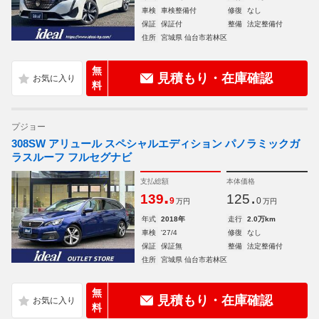
車検
車検整備付
修復
なし
保証
保証付
整備
法定整備付
住所
宮城県 仙台市若林区
無
見積もり・在庫確認
料
プジョー
308SW アリュール スペシャルエディション パノラミックガ
ラスルーフ フルセグナビ
支払総額
本体価格
.
.
139
125
9
0
万円
万円
年式
2018年
走行
2.0万km
車検
'27/4
修復
なし
保証
保証無
整備
法定整備付
住所
宮城県 仙台市若林区
無
見積もり・在庫確認
料