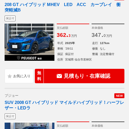
208 GT ハイブリッド MHEV LED ACC カープレイ 衝
突軽減B
保証付
支払総額
本体価格
.
.
362
347
3
0
万円
万円
年式
2025年
走行
127km
車検
'28/11
修復
なし
保証
保証付
整備
法定整備付
住所
宮城県 仙台市若林区
無
見積もり・在庫確認
料
プジョー
NEW
SUV 2008 GT ハイブリッド マイルドハイブリッド！ハーフレ
ザー・LEDラ
保証付
支払総額
本体価格