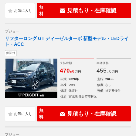
無
見積もり・在庫確認
料
プジョー
リフターロング GT ディーゼルターボ 新型モデル・LEDライ
ト・ACC
保証付
支払総額
本体価格
.
.
470
455
0
0
万円
万円
年式
2026年
走行
26km
車検
'29/1
修復
なし
保証
保証付
整備
法定整備付
住所
宮城県 仙台市若林区
無
見積もり・在庫確認
料
プジョー