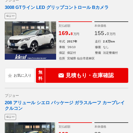
プジョー
3008 GTライン LED グリップコントロール Bカメラ
保証付
支払総額
本体価格
.
.
169
155
8
0
万円
万円
年式
2017年
走行
2.8万km
車検
'26/10
修復
なし
保証
保証付
整備
法定整備付
住所
宮城県 仙台市若林区
無
見積もり・在庫確認
料
プジョー
208 アリュール シエロ パッケージ ガラスルーフ カープレイ
クルコン
保証付
支払総額
本体価格