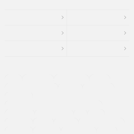
４ＷＤ
定期点検記録簿
ワンオーナーカー
福祉車両
メーカー系販売店取り扱い車
修復歴無し
アルミホイール
寒冷地仕様車
過給機設定モデル（ターボ・スーパーチャージャーなど)
ETC
CDプレーヤー
カーナビゲーション
禁煙車
法定整備付き
保証付き
エアバッグ
ディスチャージドランプ
支払総顔あり
クーポンあり
車両品質評価書付
新着車両