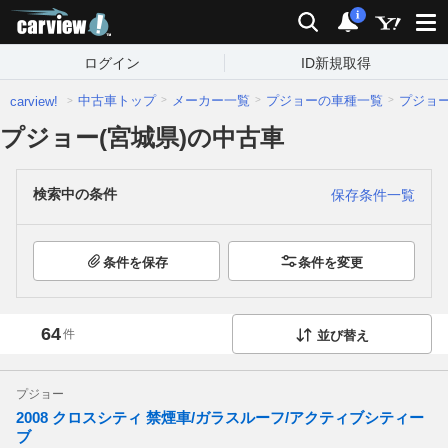
carview!
検索
通知
i
ログイン
ID新規取得
中古車トップ
メーカー一覧
プジョーの車種一覧
プジョ
carview!
プジョー(宮城県)の中古車
検索中の条件
保存条件一覧
条件を保存
条件を変更
64
件
並び替え
プジョー
2008 クロスシティ 禁煙車/ガラスルーフ/アクティブシティー
ブ