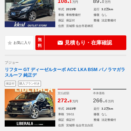
.
.
108
89
1
0
万円
万円
年式
2019年
走行
3.2万km
車検
車検整備付
修復
なし
保証
保証付
整備
法定整備付
住所
宮城県 仙台市若林区
無
見積もり・在庫確認
料
プジョー
リフター GT ディーゼルターボ ACC LKA BSM パノラマガラ
スルーフ 純正デ
保証付
購入プラン付き
支払総額
本体価格
.
.
272
266
8
6
万円
万円
年式
2023年
走行
3.2万km
車検
'26/11
修復
なし
保証
保証付
整備
法定整備付
住所
宮城県 仙台市太白区