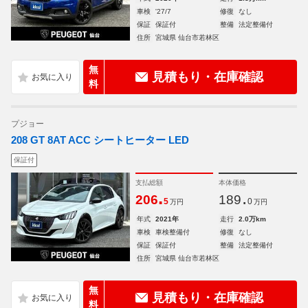
車検
'27/7
修復
なし
保証
保証付
整備
法定整備付
住所
宮城県 仙台市若林区
無
見積もり・在庫確認
料
プジョー
208 GT 8AT ACC シートヒーター LED
保証付
支払総額
本体価格
.
.
206
189
5
0
万円
万円
年式
2021年
走行
2.0万km
車検
車検整備付
修復
なし
保証
保証付
整備
法定整備付
住所
宮城県 仙台市若林区
無
見積もり・在庫確認
料