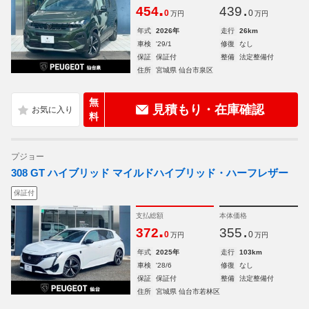
.
.
454
439
0
0
万円
万円
年式
2026年
走行
26km
車検
'29/1
修復
なし
保証
保証付
整備
法定整備付
住所
宮城県 仙台市泉区
無
見積もり・在庫確認
料
プジョー
308 GT ハイブリッド マイルドハイブリッド・ハーフレザー
保証付
支払総額
本体価格
.
.
372
355
0
0
万円
万円
年式
2025年
走行
103km
車検
'28/6
修復
なし
保証
保証付
整備
法定整備付
住所
宮城県 仙台市若林区