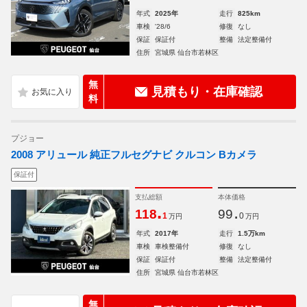
年式
2025年
走行
825km
車検
'28/6
修復
なし
保証
保証付
整備
法定整備付
住所
宮城県 仙台市若林区
無
見積もり・在庫確認
料
プジョー
2008 アリュール 純正フルセグナビ クルコン Bカメラ
保証付
支払総額
本体価格
.
.
118
99
1
0
万円
万円
年式
2017年
走行
1.5万km
車検
車検整備付
修復
なし
保証
保証付
整備
法定整備付
住所
宮城県 仙台市若林区
無