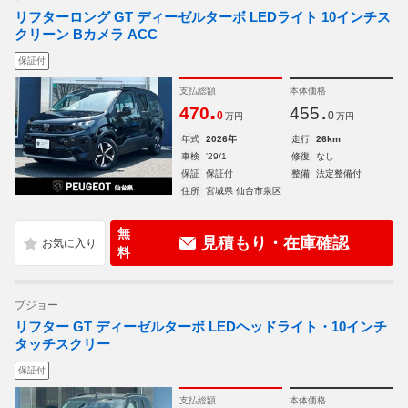
リフターロング GT ディーゼルターボ LEDライト 10インチス
クリーン Bカメラ ACC
保証付
支払総額
本体価格
.
.
470
455
0
0
万円
万円
年式
2026年
走行
26km
車検
'29/1
修復
なし
保証
保証付
整備
法定整備付
住所
宮城県 仙台市泉区
無
見積もり・在庫確認
料
プジョー
リフター GT ディーゼルターボ LEDヘッドライト・10インチ
タッチスクリー
保証付
支払総額
本体価格