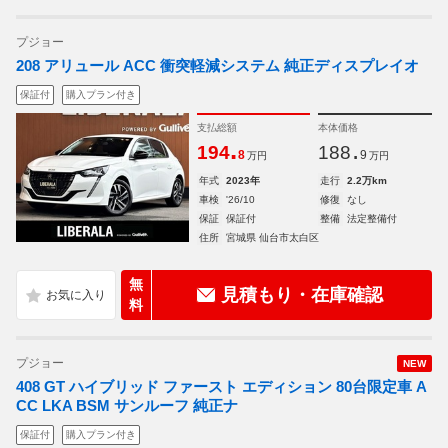
プジョー
208 アリュール ACC 衝突軽減システム 純正ディスプレイオ
保証付
購入プラン付き
支払総額
本体価格
.
.
194
188
8
9
万円
万円
年式
2023年
走行
2.2万km
車検
'26/10
修復
なし
保証
保証付
整備
法定整備付
住所
宮城県 仙台市太白区
無
見積もり・在庫確認
料
プジョー
NEW
408 GT ハイブリッド ファースト エディション 80台限定車 A
CC LKA BSM サンルーフ 純正ナ
保証付
購入プラン付き