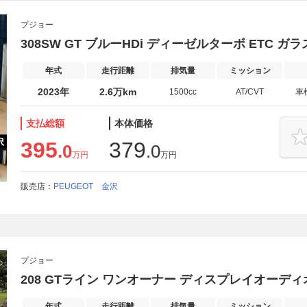
プジョー
308SW GT ブルーHDi ディーゼルターボ ETC 
年式
走行距離
排気量
ミッション
2023年
2.6万km
1500cc
AT/CVT
車
支払総額
本体価格
395
379
.0
.0
万円
万円
販売店：
PEUGEOT 金沢
プジョー
208 GTライン ワンオーナー ディスプレイオーディオ
年式
走行距離
排気量
ミッション