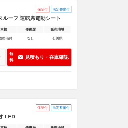
保証付
法定整備付
ガラスルーフ 運転席電動シート
車検
修復歴
販売地域
検整備付
なし
石川県
無
見積もり・在庫確認
料
保証付
法定整備付
 LED
車検
修復歴
販売地域