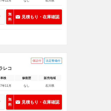
27年12月
なし
石川県
無
見積もり・在庫確認
料
保証付
法定整備付
ドラレコ
車検
修復歴
販売地域
27年11月
なし
石川県
無
見積もり・在庫確認
料