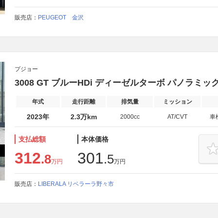
販売店：
PEUGEOT 金沢
プジョー
3008 GT ブルーHDi ディーゼルターボ パノラ
年式
走行距離
排気量
ミッション
2023年
2.3万km
2000cc
AT/CVT
車
支払総額
本体価格
312
301
.8
.5
万円
万円
販売店：
LIBERALA リベラーラ野々市