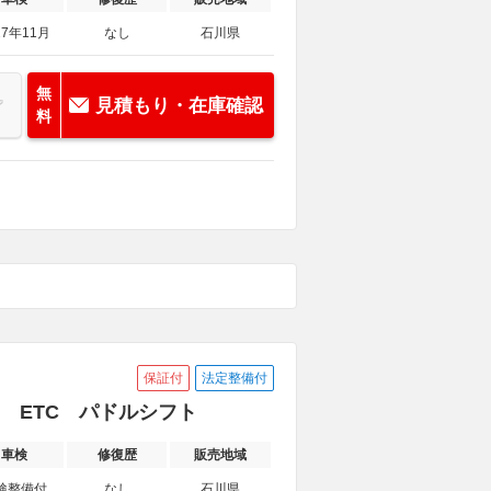
27年11月
なし
石川県
無
見積もり・在庫確認
料
保証付
法定整備付
コ ETC パドルシフト
車検
修復歴
販売地域
検整備付
なし
石川県