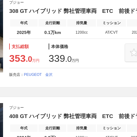
プジョー
308 GT ハイブリッド 弊社管理車両 ETC 前後
年式
走行距離
排気量
ミッション
2025年
0.1万km
1200cc
AT/CVT
20
支払総額
本体価格
353
339
.0
.0
万円
万円
販売店：
PEUGEOT 金沢
プジョー
408 GT ハイブリッド 弊社管理車両 ETC 前後
年式
走行距離
排気量
ミッション