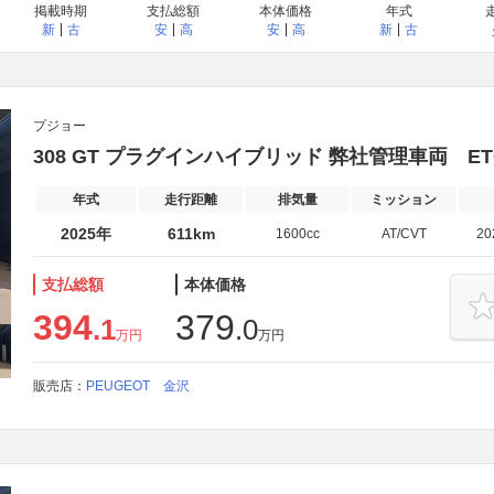
掲載時期
支払総額
本体価格
年式
新
古
安
高
安
高
新
古
プジョー
308 GT プラグインハイブリッド 弊社管理車両 E
年式
走行距離
排気量
ミッション
2025年
611km
1600cc
AT/CVT
2
支払総額
本体価格
394
379
.1
.0
万円
万円
販売店：
PEUGEOT 金沢