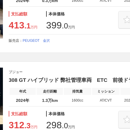
2024年
0.3万km
1600cc
AT/CVT
20
支払総額
本体価格
413
399
.1
.0
万円
万円
販売店：
PEUGEOT 金沢
プジョー
308 GT ハイブリッド 弊社管理車両 ETC 前後
年式
走行距離
排気量
ミッション
2024年
1.3万km
1600cc
AT/CVT
20
支払総額
本体価格
312
298
.3
.0
万円
万円