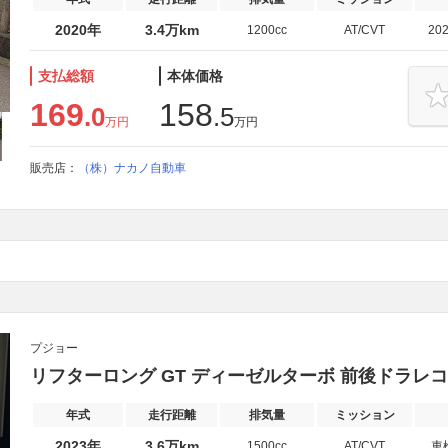
2020年
3.4万km
1200cc
AT/CVT
20
支払総額
本体価格
169
158
.0
.5
万円
万円
販売店：
（株）ナカノ自動車
プジョー
リフターロング GT ディーゼルターボ 前後ドラレ
年式
走行距離
排気量
ミッション
2023年
3.6万km
1500cc
AT/CVT
車