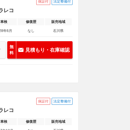
保証付
法定整備付
ドラレコ
車検
修復歴
販売地域
28年6月
なし
石川県
無
見積もり・在庫確認
料
保証付
法定整備付
ドラレコ
車検
修復歴
販売地域