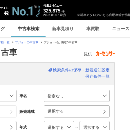
掲載レビュー
325,875
件
時点
※新車カタログのある自動車総合情報
2026.08.07
ログ
中古車検索
新車見積り
車買取
ニュース
車種一覧
プジョーの中古車
プジョー(石川県)の中古車
中古車
提供：
検索条件の保存・新着通知設定
保存条件一覧
車名
選択する
販売地域
～
年式