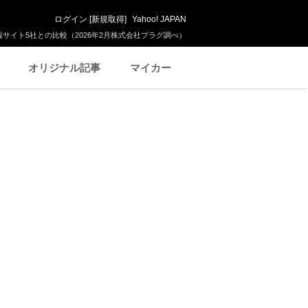
ログイン
[
新規取得
]
Yahoo! JAPAN
サイト5社との比較（2026年2月株式会社プラグ調べ）
オリジナル記事
マイカー