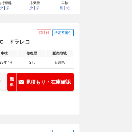
走行距離
排気量
車検
少
多
少
多
長
短
保証付
法定整備付
TC ドラレコ
車検
修復歴
販売地域
028年7月
なし
石川県
無
見積もり・在庫確認
料