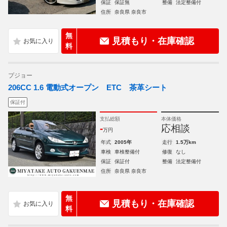
保証
保証無
整備
法定整備付
住所
奈良県 奈良市
無
見積もり・在庫確認
料
プジョー
206CC 1.6 電動式オープン ETC 茶革シート
保証付
支払総額
本体価格
-
応相談
万円
年式
2005年
走行
1.5万km
車検
車検整備付
修復
なし
保証
保証付
整備
法定整備付
住所
奈良県 奈良市
無
見積もり・在庫確認
料