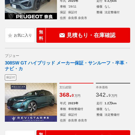
年式
2025年
走行
0.3万km
車検
'28/11
修復
なし
保証
保証付
整備
法定整備付
住所
奈良県 奈良市
無
見積もり・在庫確認
料
プジョー
308SW GT ハイブリッド メーカー保証・サンルーフ・半革・
ナビ・カ
保証付
支払総額
本体価格
.
.
368
342
0
9
万円
万円
年式
2023年
走行
1.2万km
車検
車検整備付
修復
なし
保証
保証付
整備
法定整備付
住所
奈良県 奈良市
無