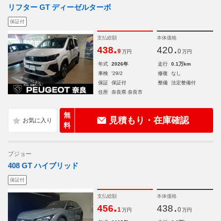
リフター GT ディーゼルターボ
保証付
支払総額
本体価格
.
.
438
420
9
0
万円
万円
年式
2026年
走行
0.1万km
車検
'29/2
修復
なし
保証
保証付
整備
法定整備付
住所
奈良県 奈良市
無
見積もり・在庫確認
料
プジョー
408 GT ハイブリッド
保証付
支払総額
本体価格
.
.
456
438
1
0
万円
万円