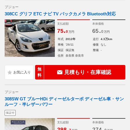
プジョー
308CC グリフ ETC ナビ TV バックカメラ Bluetooth対応
支払総額
本体価格
.
.
75
65
0
0
万円
万円
年式
2012年
走行
4.3万km
車検
'26/11
修復
なし
保証
保証無
整備
-
住所
奈良県 奈良市
無
見積もり・在庫確認
料
プジョー
308SW GT ブルーHDi ディーゼルターボ ディーゼル車・サン
ルーフ・半レザーパワー
保証付
支払総額
本体価格
.
.
298
274