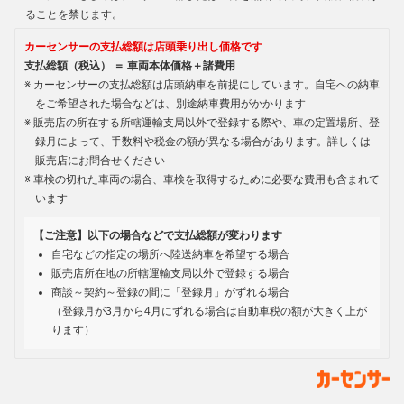
ることを禁じます。
カーセンサーの支払総額は店頭乗り出し価格です
支払総額（税込） ＝ 車両本体価格＋諸費用
カーセンサーの支払総額は店頭納車を前提にしています。自宅への納車
をご希望された場合などは、別途納車費用がかかります
販売店の所在する所轄運輸支局以外で登録する際や、車の定置場所、登
録月によって、手数料や税金の額が異なる場合があります。詳しくは
販売店にお問合せください
車検の切れた車両の場合、車検を取得するために必要な費用も含まれて
います
【ご注意】以下の場合などで支払総額が変わります
自宅などの指定の場所へ陸送納車を希望する場合
販売店所在地の所轄運輸支局以外で登録する場合
商談～契約～登録の間に「登録月」がずれる場合
（登録月が3月から4月にずれる場合は自動車税の額が大きく上が
ります）