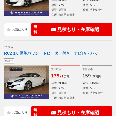
車検
'27/9
修復
なし
保証
保証付
整備
法定整備付
住所
奈良県 奈良市
無
見積もり・在庫確認
料
プジョー
RCZ 1.6 黒革パワシートヒーター付き・ナビTV・バッ
保証付
支払総額
本体価格
.
.
179
159
1
9
万円
万円
年式
2015年
走行
3.0万km
車検
'27/2
修復
なし
保証
保証付
整備
法定整備付
住所
奈良県 奈良市
無
見積もり・在庫確認
料