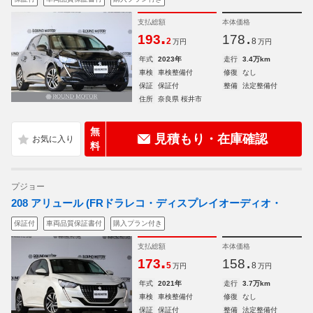
支払総額
本体価格
.
.
193
178
2
8
万円
万円
年式
2023年
走行
3.4万km
車検
車検整備付
修復
なし
保証
保証付
整備
法定整備付
住所
奈良県 桜井市
無
見積もり・在庫確認
料
プジョー
208 アリュール (FRドラレコ・ディスプレイオーディオ・
保証付
車両品質保証書付
購入プラン付き
支払総額
本体価格
.
.
173
158
5
8
万円
万円
年式
2021年
走行
3.7万km
車検
車検整備付
修復
なし
保証
保証付
整備
法定整備付