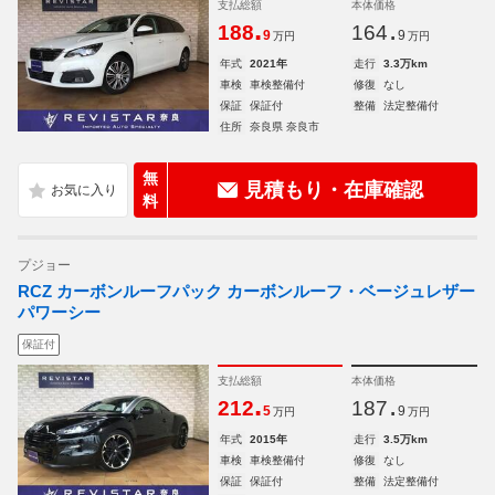
支払総額
本体価格
.
.
188
164
9
9
万円
万円
年式
2021年
走行
3.3万km
車検
車検整備付
修復
なし
保証
保証付
整備
法定整備付
住所
奈良県 奈良市
無
見積もり・在庫確認
料
プジョー
RCZ カーボンルーフパック カーボンルーフ・ベージュレザー
パワーシー
保証付
支払総額
本体価格
.
.
212
187
5
9
万円
万円
年式
2015年
走行
3.5万km
車検
車検整備付
修復
なし
保証
保証付
整備
法定整備付