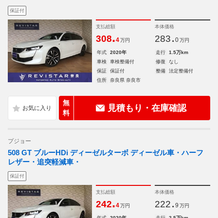
保証付
支払総額
本体価格
.
.
308
283
4
0
万円
万円
年式
2020年
走行
1.5万km
車検
車検整備付
修復
なし
保証
保証付
整備
法定整備付
住所
奈良県 奈良市
無
見積もり・在庫確認
料
プジョー
508 GT ブルーHDi ディーゼルターボ ディーゼル車・ハーフ
レザー・追突軽減車・
保証付
支払総額
本体価格
.
.
242
222
4
9
万円
万円
年式
2020年
走行
2.5万km