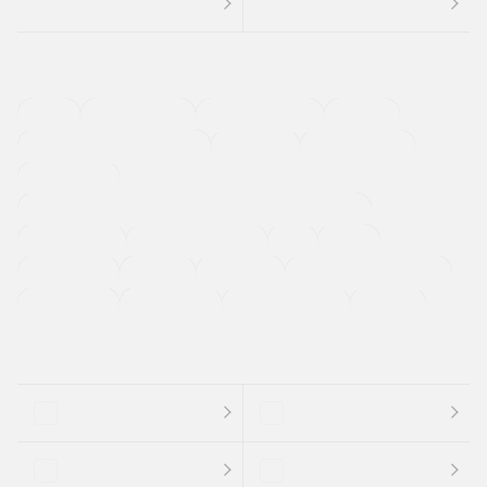
４ＷＤ
定期点検記録簿
ワンオーナーカー
福祉車両
メーカー系販売店取り扱い車
修復歴無し
アルミホイール
寒冷地仕様車
過給機設定モデル（ターボ・スーパーチャージャーなど)
ETC
CDプレーヤー
カーナビゲーション
禁煙車
法定整備付き
保証付き
エアバッグ
ディスチャージドランプ
支払総顔あり
クーポンあり
車両品質評価書付
新着車両