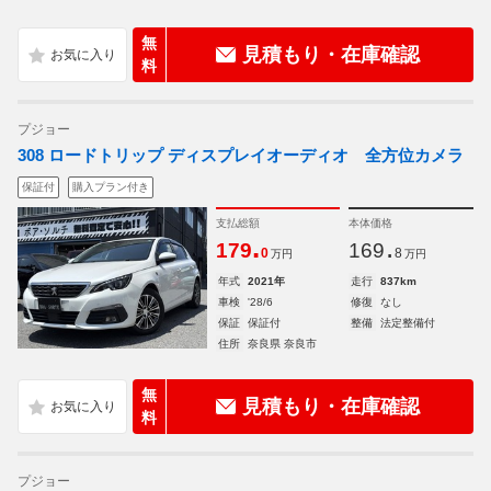
無
見積もり・在庫確認
料
プジョー
308 ロードトリップ ディスプレイオーディオ 全方位カメラ
保証付
購入プラン付き
支払総額
本体価格
.
.
179
169
0
8
万円
万円
年式
2021年
走行
837km
車検
'28/6
修復
なし
保証
保証付
整備
法定整備付
住所
奈良県 奈良市
無
見積もり・在庫確認
料
プジョー