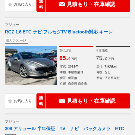
無
見積もり・在庫確認
料
プジョー
RCZ 1.6 ETC ナビ フルセグTV Bluetooth対応 キーレ
購入プラン付き
支払総額
本体価格
.
.
85
75
0
0
万円
万円
年式
2012年
走行
7.9万km
車検
車検整備付
修復
なし
保証
保証無
整備
法定整備付
住所
奈良県 奈良市
無
見積もり・在庫確認
料
プジョー
308 アリュール 半年保証 TV ナビ バックカメラ ETC