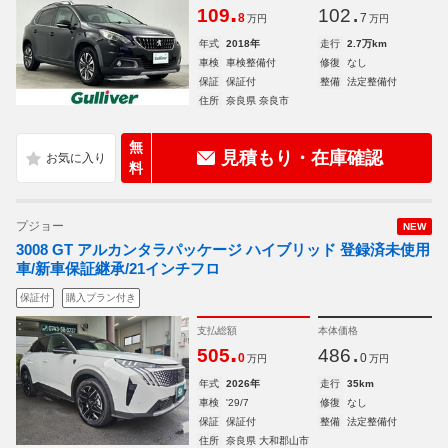
.
.
109
102
8
7
万円
万円
年式
2018年
走行
2.7万km
車検
車検整備付
修復
なし
保証
保証付
整備
法定整備付
住所
奈良県 奈良市
無
見積もり・在庫確認
料
プジョー
NEW
3008 GT アルカンタラパッケージ ハイブリッド 登録済未使用
車/新車保証継承/21インチフロ
保証付
購入プラン付き
支払総額
本体価格
.
.
505
486
0
0
万円
万円
年式
2026年
走行
35km
車検
'29/7
修復
なし
保証
保証付
整備
法定整備付
住所
奈良県 大和郡山市