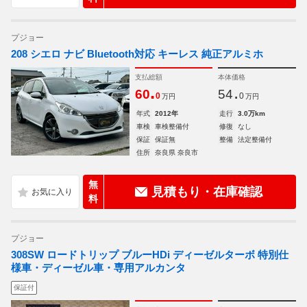
プジョー
208 シエロ ナビ Bluetooth対応 キーレス 純正アルミホ
支払総額
本体価格
.
.
60
54
0
0
万円
万円
年式
2012年
走行
3.0万km
車検
車検整備付
修復
なし
保証
保証無
整備
法定整備付
住所
奈良県 奈良市
無
見積もり・在庫確認
料
プジョー
308SW ロードトリップ ブルーHDi ディーゼルターボ 特別仕
様車・ディーゼル車・専用アルカンタ
保証付