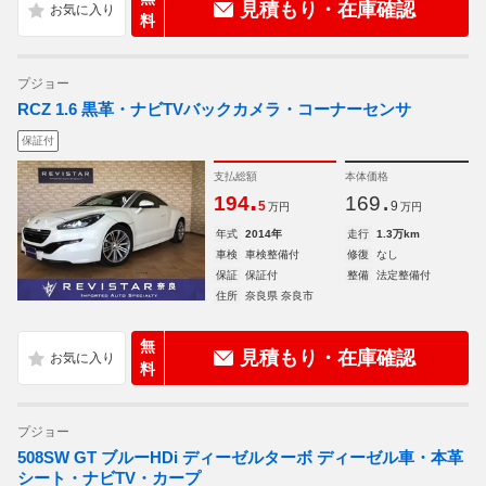
見積もり・在庫確認
料
プジョー
RCZ 1.6 黒革・ナビTVバックカメラ・コーナーセンサ
保証付
支払総額
本体価格
.
.
194
169
5
9
万円
万円
年式
2014年
走行
1.3万km
車検
車検整備付
修復
なし
保証
保証付
整備
法定整備付
住所
奈良県 奈良市
無
見積もり・在庫確認
料
プジョー
508SW GT ブルーHDi ディーゼルターボ ディーゼル車・本革
シート・ナビTV・カープ