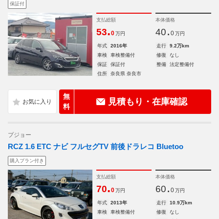
保証付
支払総額
本体価格
.
.
53
40
0
0
万円
万円
年式
2016年
走行
9.2万km
車検
車検整備付
修復
なし
保証
保証付
整備
法定整備付
住所
奈良県 奈良市
無
見積もり・在庫確認
料
プジョー
RCZ 1.6 ETC ナビ フルセグTV 前後ドラレコ Bluetoo
購入プラン付き
支払総額
本体価格
.
.
70
60
0
0
万円
万円
年式
2013年
走行
10.9万km
車検
車検整備付
修復
なし