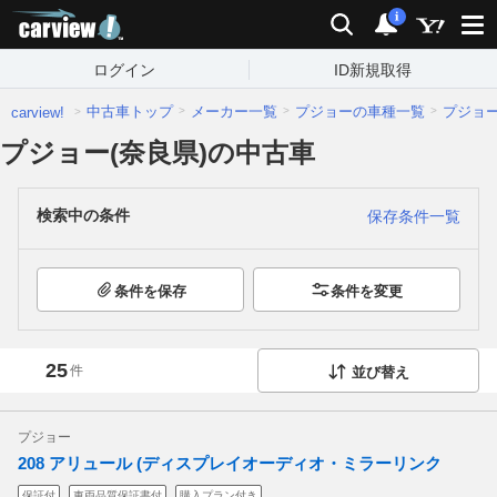
carview!
検索
通知
i
ログイン
ID新規取得
中古車トップ
メーカー一覧
プジョーの車種一覧
プジョ
carview!
プジョー(奈良県)の中古車
検索中の条件
保存条件一覧
条件を保存
条件を変更
25
件
並び替え
プジョー
208 アリュール (ディスプレイオーディオ・ミラーリンク
保証付
車両品質保証書付
購入プラン付き