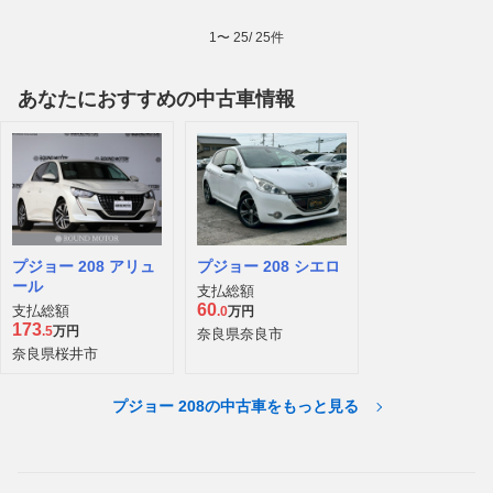
1
〜
25
/
25
件
あなたにおすすめの中古車情報
プジョー 208 アリュ
プジョー 208 シエロ
ール
支払総額
60
支払総額
.0
万円
173
.5
万円
奈良県奈良市
奈良県桜井市
プジョー 208の中古車をもっと見る