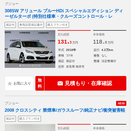
プジョー
308SW アリュール ブルーHDi スペシャルエディション ディ
ーゼルターボ (特別仕様車・クルーズコントロール・レ
保証付
車両品質保証書付
購入プラン付き
支払総額
本体価格
.
.
131
118
3
8
万円
万円
年式
2018年
走行
4.2万km
車検
'27/8
修復
なし
保証
保証付
整備
法定整備付
住所
奈良県 桜井市
無
見積もり・在庫確認
料
プジョー
NEW
2008 クロスシティ 禁煙車/ガラスルーフ/純正ナビ/衝突被害軽
保証付
購入プラン付き
支払総額
本体価格