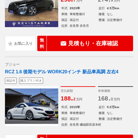
7
9
万円
万円
年式
2023年
走行
4.5万km
車検
車検整備付
修復
なし
保証
保証付
整備
法定整備付
住所
奈良県 奈良市
無
見積もり・在庫確認
料
プジョー
RCZ 1.6 後期モデル WORK20インチ 新品車高調 左右4
保証付
購入プラン付き
支払総額
本体価格
.
.
188
168
2
0
万円
万円
年式
2015年
走行
5.0万km
車検
車検整備付
修復
なし
保証
保証付
整備
法定整備付
住所
奈良県 磯城郡田原本町