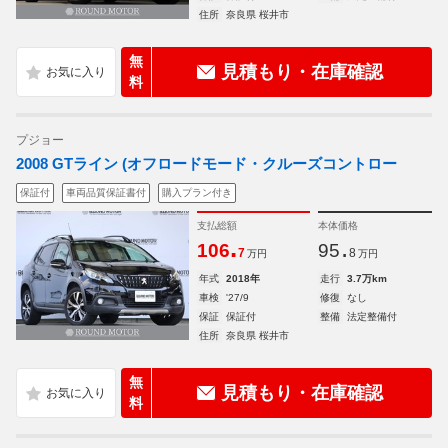
住所
奈良県 桜井市
無
見積もり・在庫確認
料
プジョー
2008 GTライン (オフロードモード・クルーズコントロー
保証付
車両品質保証書付
購入プラン付き
支払総額
本体価格
.
.
106
95
7
8
万円
万円
年式
2018年
走行
3.7万km
車検
'27/9
修復
なし
保証
保証付
整備
法定整備付
住所
奈良県 桜井市
無
見積もり・在庫確認
料