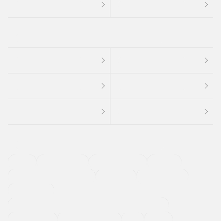
４ＷＤ
定期点検記録簿
ワンオーナーカー
福祉車両
メーカー系販売店取り扱い車
修復歴無し
アルミホイール
寒冷地仕様車
過給機設定モデル（ターボ・スーパーチャージャーなど)
ETC
CDプレーヤー
カーナビゲーション
禁煙車