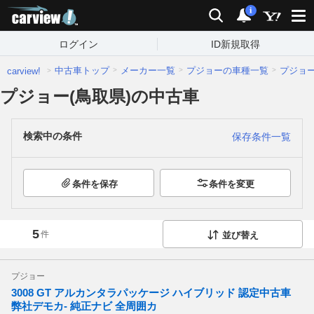
carview!
検索
通知
i
ログイン
ID新規取得
中古車トップ
メーカー一覧
プジョーの車種一覧
プジョ
carview!
プジョー(鳥取県)の中古車
検索中の条件
保存条件一覧
条件を保存
条件を変更
5
件
並び替え
プジョー
3008 GT アルカンタラパッケージ ハイブリッド 認定中古車
弊社デモカ- 純正ナビ 全周囲カ