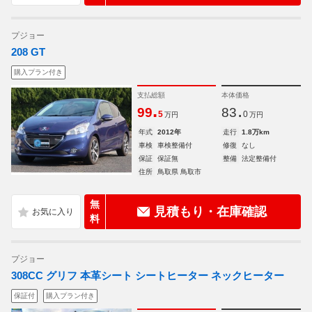
プジョー
208 GT
購入プラン付き
支払総額
本体価格
.
.
99
83
5
0
万円
万円
年式
2012年
走行
1.8万km
車検
車検整備付
修復
なし
保証
保証無
整備
法定整備付
住所
鳥取県 鳥取市
無
見積もり・在庫確認
料
プジョー
308CC グリフ 本革シート シートヒーター ネックヒーター
保証付
購入プラン付き