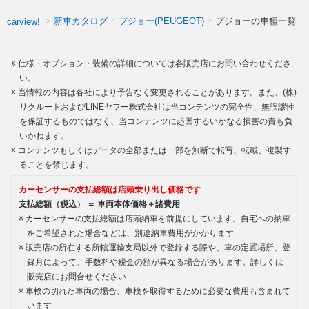
新車カタログ
プジョー(PEUGEOT)
プジョーの車種一覧
carview!
仕様・オプション・装備の詳細については各販売店にお問い合わせくださ
い。
当情報の内容は各社により予告なく変更されることがあります。また、(株)
リクルートおよびLINEヤフー株式会社は当コンテンツの完全性、無誤謬性
を保証するものではなく、当コンテンツに起因するいかなる損害の責も負
いかねます。
コンテンツもしくはデータの全部または一部を無断で転写、転載、複製す
ることを禁じます。
カーセンサーの支払総額は店頭乗り出し価格です
支払総額（税込） ＝ 車両本体価格＋諸費用
カーセンサーの支払総額は店頭納車を前提にしています。自宅への納車
をご希望された場合などは、別途納車費用がかかります
販売店の所在する所轄運輸支局以外で登録する際や、車の定置場所、登
録月によって、手数料や税金の額が異なる場合があります。詳しくは
販売店にお問合せください
車検の切れた車両の場合、車検を取得するために必要な費用も含まれて
います