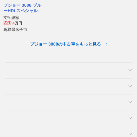
プジョー 3008 ブル
ーHDi スペシャル エ
ディション ディーゼ
支払総額
ルターボ
220
.4
万円
鳥取県米子市
プジョー 3008の中古車をもっと見る