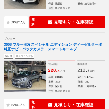
保証
保証付
整備
法定整備付
住所
鳥取県 米子市
無
見積もり・在庫確認
料
プジョー
3008 ブルーHDi スペシャル エディション ディーゼルターボ
純正ナビ・バックカメラ・スマートキー＆プ
保証付
購入プラン付き
支払総額
本体価格
.
.
220
212
4
5
万円
万円
年式
2018年
走行
1.4万km
車検
'27/9
修復
なし
保証
保証付
整備
法定整備付
住所
鳥取県 米子市
無
見積もり・在庫確認
料