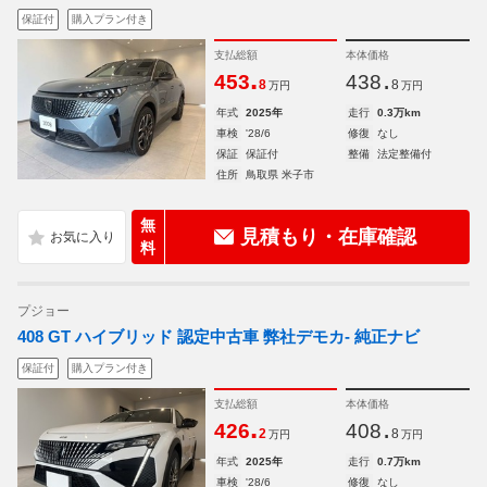
保証付
購入プラン付き
支払総額
本体価格
.
.
453
438
8
8
万円
万円
年式
2025年
走行
0.3万km
車検
'28/6
修復
なし
保証
保証付
整備
法定整備付
住所
鳥取県 米子市
無
見積もり・在庫確認
料
プジョー
408 GT ハイブリッド 認定中古車 弊社デモカ- 純正ナビ
保証付
購入プラン付き
支払総額
本体価格
.
.
426
408
2
8
万円
万円
年式
2025年
走行
0.7万km
車検
'28/6
修復
なし