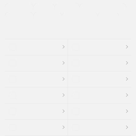
法定整備付き
保証付き
エアバッグ
ディスチャージドランプ
支払総顔あり
クーポンあり
車両品質評価書付
新着車両