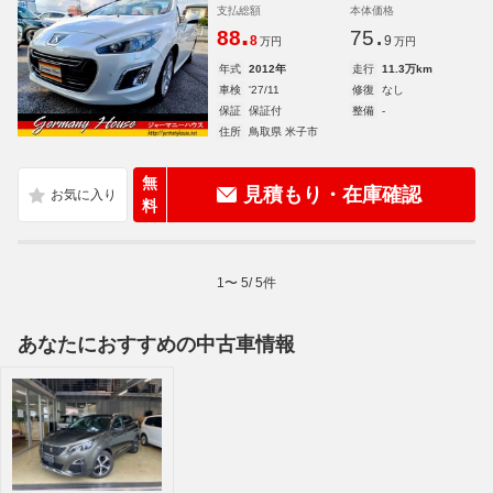
支払総額
本体価格
.
.
88
75
8
9
万円
万円
年式
2012年
走行
11.3万km
車検
'27/11
修復
なし
保証
保証付
整備
-
住所
鳥取県 米子市
無
見積もり・在庫確認
料
1
〜
5
/
5
件
あなたにおすすめの中古車情報