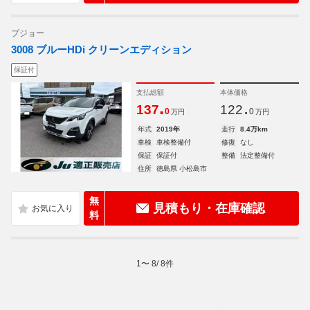
プジョー
3008 ブルーHDi クリーンエディション
保証付
支払総額
本体価格
.
.
137
122
0
0
万円
万円
年式
2019年
走行
8.4万km
車検
車検整備付
修復
なし
保証
保証付
整備
法定整備付
住所
徳島県 小松島市
無
見積もり・在庫確認
料
1
〜
8
/
8
件