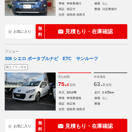
車検
車検整備付
修復
なし
保証
保証付
整備
法定整備付
住所
徳島県 徳島市
無
見積もり・在庫確認
料
プジョー
308 シエロ ポータブルナビ ETC サンルーフ
購入プラン付き
支払総額
本体価格
.
.
75
63
8
0
万円
万円
年式
2012年
走行
2.9万km
車検
車検整備無
修復
なし
保証
保証無
整備
-
住所
徳島県 徳島市
無
見積もり・在庫確認
料