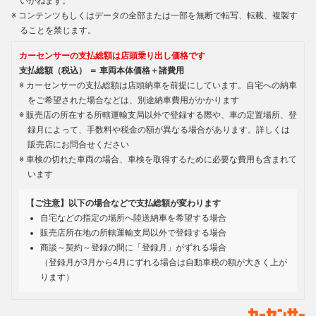
いかねます。
コンテンツもしくはデータの全部または一部を無断で転写、転載、複製す
ることを禁じます。
カーセンサーの支払総額は店頭乗り出し価格です
支払総額（税込） ＝ 車両本体価格＋諸費用
カーセンサーの支払総額は店頭納車を前提にしています。自宅への納車
をご希望された場合などは、別途納車費用がかかります
販売店の所在する所轄運輸支局以外で登録する際や、車の定置場所、登
録月によって、手数料や税金の額が異なる場合があります。詳しくは
販売店にお問合せください
車検の切れた車両の場合、車検を取得するために必要な費用も含まれて
います
【ご注意】以下の場合などで支払総額が変わります
自宅などの指定の場所へ陸送納車を希望する場合
販売店所在地の所轄運輸支局以外で登録する場合
商談～契約～登録の間に「登録月」がずれる場合
（登録月が3月から4月にずれる場合は自動車税の額が大きく上が
ります）