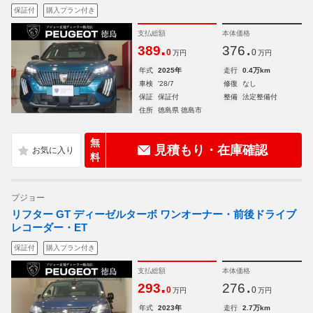
保証付
購入プラン付き
支払総額
本体価格
.
.
389
376
0
0
万円
万円
年式
2025年
走行
0.4万km
車検
'28/7
修復
なし
保証
保証付
整備
法定整備付
住所
徳島県 徳島市
無
見積もり・在庫確認
料
プジョー
リフター GT ディーゼルターボ ワンオーナー・前後ドライブ
レコーダー・ET
保証付
購入プラン付き
支払総額
本体価格
.
.
293
276
0
0
万円
万円
年式
2023年
走行
2.7万km