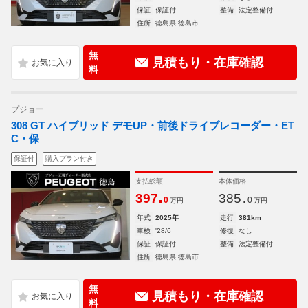
保証
保証付
整備
法定整備付
住所
徳島県 徳島市
無
見積もり・在庫確認
料
プジョー
308 GT ハイブリッド デモUP・前後ドライブレコーダー・ET
C・保
保証付
購入プラン付き
支払総額
本体価格
.
.
397
385
0
0
万円
万円
年式
2025年
走行
381km
車検
'28/6
修復
なし
保証
保証付
整備
法定整備付
住所
徳島県 徳島市
無
見積もり・在庫確認
料