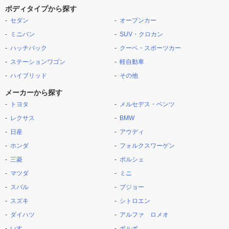
ボディタイプから探す
セダン
オープンカー
ミニバン
SUV・クロカン
ハッチバック
クーペ・スポーツカー
ステーションワゴン
軽自動車
ハイブリッド
その他
メーカーから探す
トヨタ
メルセデス・ベンツ
レクサス
BMW
日産
アウディ
ホンダ
フォルクスワーゲン
三菱
ポルシェ
マツダ
ミニ
スバル
プジョー
スズキ
シトロエン
ダイハツ
アルファ ロメオ
いすゞ
ボルボ