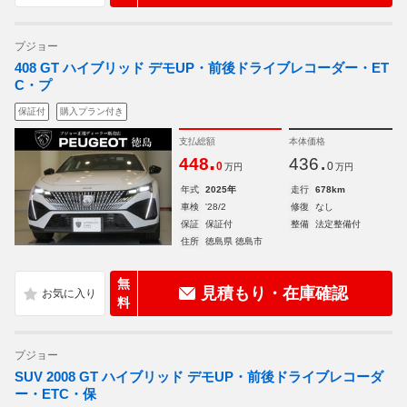
プジョー
408 GT ハイブリッド デモUP・前後ドライブレコーダー・ET
C・プ
保証付
購入プラン付き
支払総額
本体価格
.
.
448
436
0
0
万円
万円
年式
2025年
走行
678km
車検
'28/2
修復
なし
保証
保証付
整備
法定整備付
住所
徳島県 徳島市
無
見積もり・在庫確認
料
プジョー
SUV 2008 GT ハイブリッド デモUP・前後ドライブレコーダ
ー・ETC・保