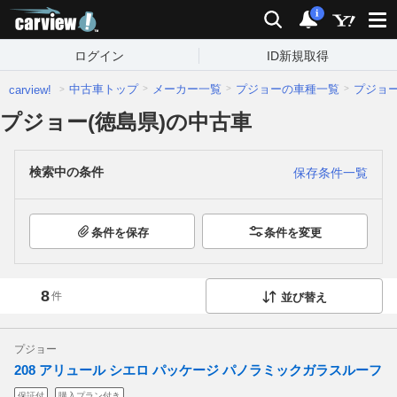
carview!
検索
通知
i
ログイン
ID新規取得
中古車トップ
メーカー一覧
プジョーの車種一覧
プジョ
carview!
プジョー(徳島県)の中古車
検索中の条件
保存条件一覧
条件を保存
条件を変更
8
件
並び替え
プジョー
208 アリュール シエロ パッケージ パノラミックガラスルーフ
保証付
購入プラン付き