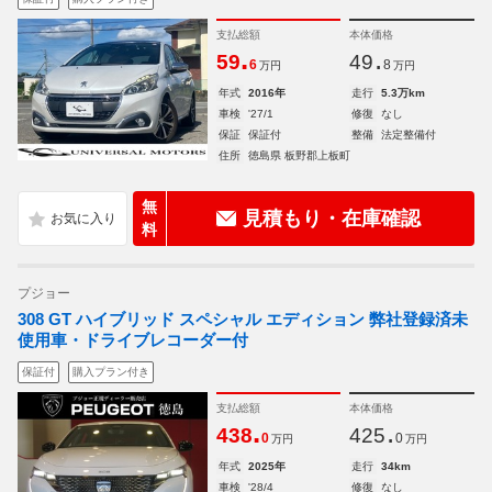
支払総額
本体価格
.
.
59
49
6
8
万円
万円
年式
2016年
走行
5.3万km
車検
'27/1
修復
なし
保証
保証付
整備
法定整備付
住所
徳島県 板野郡上板町
無
見積もり・在庫確認
料
プジョー
308 GT ハイブリッド スペシャル エディション 弊社登録済未
使用車・ドライブレコーダー付
保証付
購入プラン付き
支払総額
本体価格
.
.
438
425
0
0
万円
万円
年式
2025年
走行
34km
車検
'28/4
修復
なし