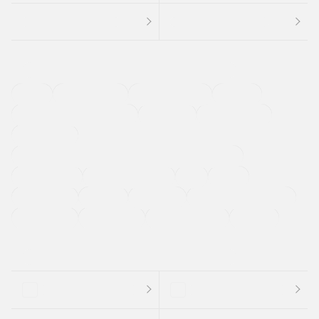
４ＷＤ
定期点検記録簿
ワンオーナーカー
福祉車両
メーカー系販売店取り扱い車
修復歴無し
アルミホイール
寒冷地仕様車
過給機設定モデル（ターボ・スーパーチャージャーなど)
ETC
CDプレーヤー
カーナビゲーション
禁煙車
法定整備付き
保証付き
エアバッグ
ディスチャージドランプ
支払総顔あり
クーポンあり
車両品質評価書付
新着車両