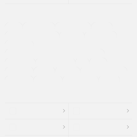
４ＷＤ
定期点検記録簿
ワンオーナーカー
福祉車両
メーカー系販売店取り扱い車
修復歴無し
アルミホイール
寒冷地仕様車
過給機設定モデル（ターボ・スーパーチャージャーなど)
ETC
CDプレーヤー
カーナビゲーション
禁煙車
法定整備付き
保証付き
エアバッグ
ディスチャージドランプ
支払総顔あり
クーポンあり
車両品質評価書付
新着車両