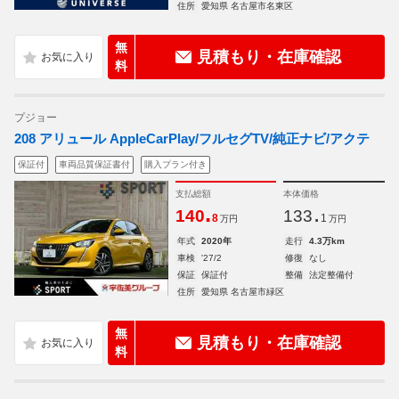
住所
愛知県 名古屋市名東区
無
見積もり・在庫確認
料
プジョー
208 アリュール AppleCarPlay/フルセグTV/純正ナビ/アクテ
保証付
車両品質保証書付
購入プラン付き
支払総額
本体価格
.
.
140
133
8
1
万円
万円
年式
2020年
走行
4.3万km
車検
'27/2
修復
なし
保証
保証付
整備
法定整備付
住所
愛知県 名古屋市緑区
無
見積もり・在庫確認
料