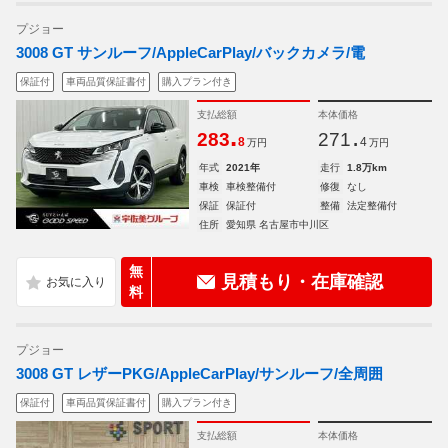
プジョー
3008 GT サンルーフ/AppleCarPlay/バックカメラ/電
保証付
車両品質保証書付
購入プラン付き
支払総額
本体価格
.
.
283
271
8
4
万円
万円
年式
2021年
走行
1.8万km
車検
車検整備付
修復
なし
保証
保証付
整備
法定整備付
住所
愛知県 名古屋市中川区
無
見積もり・在庫確認
料
プジョー
3008 GT レザーPKG/AppleCarPlay/サンルーフ/全周囲
保証付
車両品質保証書付
購入プラン付き
支払総額
本体価格