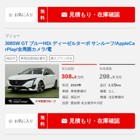
無
見積もり・在庫確認
料
プジョー
308SW GT ブルーHDi ディーゼルターボ サンルーフ/AppleCa
rPlay/全周囲カメラ/電
保証付
車両品質保証書付
購入プラン付き
支払総額
本体価格
.
.
308
298
8
8
万円
万円
年式
2023年
走行
2.3万km
車検
車検整備付
修復
なし
保証
保証付
整備
法定整備付
住所
愛知県 名古屋市中川区
無
見積もり・在庫確認
料