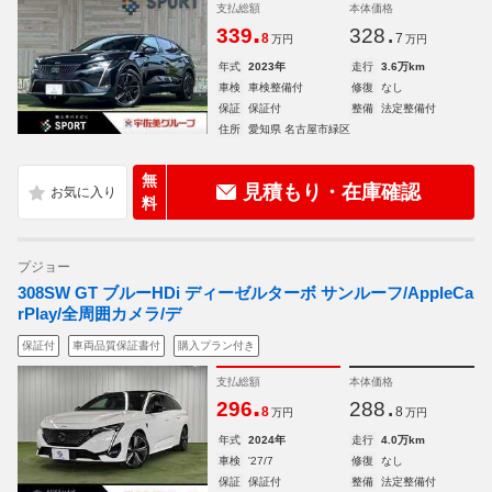
支払総額
本体価格
.
.
339
328
8
7
万円
万円
年式
2023年
走行
3.6万km
車検
車検整備付
修復
なし
保証
保証付
整備
法定整備付
住所
愛知県 名古屋市緑区
無
見積もり・在庫確認
料
プジョー
308SW GT ブルーHDi ディーゼルターボ サンルーフ/AppleCa
rPlay/全周囲カメラ/デ
保証付
車両品質保証書付
購入プラン付き
支払総額
本体価格
.
.
296
288
8
8
万円
万円
年式
2024年
走行
4.0万km
車検
'27/7
修復
なし
保証
保証付
整備
法定整備付