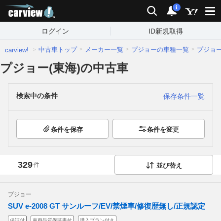
carview!
検索
通知
i
ログイン
ID新規取得
中古車トップ
メーカー一覧
プジョーの車種一覧
プジョ
carview!
プジョー(東海)の中古車
検索中の条件
保存条件一覧
条件を保存
条件を変更
329
件
並び替え
プジョー
SUV e-2008 GT サンルーフ/EV/禁煙車/修復歴無し/正規認定
保証付
車両品質保証書付
購入プラン付き