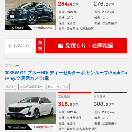
.
.
284
276
8
2
万円
万円
年式
2022年
走行
2.1万km
車検
'27/9
修復
なし
保証
保証付
整備
法定整備付
住所
愛知県 名古屋市緑区
無
見積もり・在庫確認
料
プジョー
308SW GT ブルーHDi ディーゼルターボ サンルーフ/AppleCa
rPlay/全周囲カメラ/電
保証付
車両品質保証書付
購入プラン付き
支払総額
本体価格
.
.
318
308
8
8
万円
万円
年式
2023年
走行
2.2万km
車検
車検整備付
修復
なし
保証
保証付
整備
法定整備付
住所
愛知県 名古屋市中川区