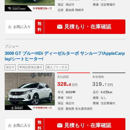
保証
保証付
整備
法定整備付
住所
愛知県 岡崎市
無
見積もり・在庫確認
料
プジョー
3008 GT ブルーHDi ディーゼルターボ サンルーフ/AppleCarp
lay/シートヒーター/
保証付
車両品質保証書付
購入プラン付き
支払総額
本体価格
.
.
328
319
8
7
万円
万円
年式
2023年
走行
3.0万km
車検
'28/2
修復
なし
保証
保証付
整備
法定整備付
住所
愛知県 名古屋市緑区
無
見積もり・在庫確認
料