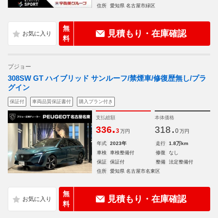
住所
愛知県 名古屋市緑区
無
見積もり・在庫確認
料
プジョー
308SW GT ハイブリッド サンルーフ/禁煙車/修復歴無し/プラ
グイン
保証付
車両品質保証書付
購入プラン付き
支払総額
本体価格
.
.
336
318
3
0
万円
万円
年式
2023年
走行
1.8万km
車検
車検整備付
修復
なし
保証
保証付
整備
法定整備付
住所
愛知県 名古屋市名東区
無
見積もり・在庫確認
料