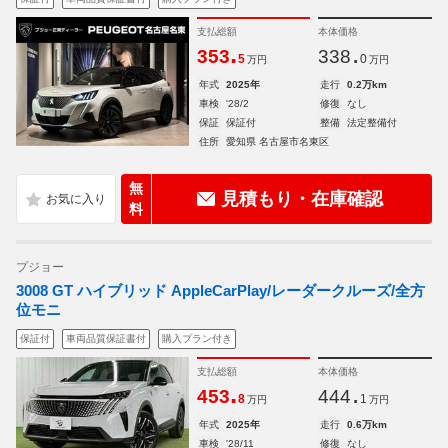
支払総額
本体価格
.
.
353
338
5
0
万円
万円
年式
2025年
走行
0.2万km
車検
'28/2
修復
なし
保証
保証付
整備
法定整備付
住所
愛知県 名古屋市名東区
無
見積もり・在庫確認
料
プジョー
3008 GT ハイブリッド AppleCarPlay/レーダークルーズ/全方
位モニ
保証付
車両品質保証書付
購入プラン付き
支払総額
本体価格
.
.
453
444
8
1
万円
万円
年式
2025年
走行
0.6万km
車検
'28/11
修復
なし