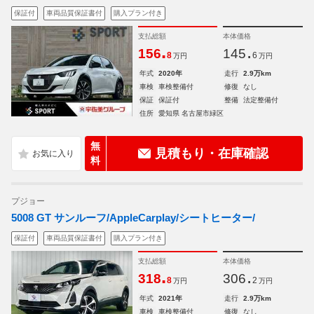
保証付
車両品質保証書付
購入プラン付き
支払総額
本体価格
.
.
156
145
8
6
万円
万円
年式
2020年
走行
2.9万km
車検
車検整備付
修復
なし
保証
保証付
整備
法定整備付
住所
愛知県 名古屋市緑区
無
見積もり・在庫確認
料
プジョー
5008 GT サンルーフ/AppleCarplay/シートヒーター/
保証付
車両品質保証書付
購入プラン付き
支払総額
本体価格
.
.
318
306
8
2
万円
万円
年式
2021年
走行
2.9万km
車検
車検整備付
修復
なし