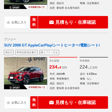
保証
保証付
整備
法定整備付
住所
愛知県 名古屋市緑区
無
見積もり・在庫確認
料
プジョー
SUV 2008 GT AppleCarPlay/シートヒーター/電動シート/
保証付
車両品質保証書付
購入プラン付き
支払総額
本体価格
.
.
234
224
8
1
万円
万円
年式
2023年
走行
3.5万km
車検
車検整備付
修復
なし
保証
保証付
整備
法定整備付
住所
愛知県 名古屋市緑区
無
見積もり・在庫確認
料