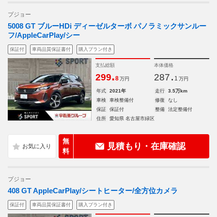
プジョー
5008 GT ブルーHDi ディーゼルターボ パノラミックサンルー
フ/AppleCarPlay/シー
保証付
車両品質保証書付
購入プラン付き
支払総額
本体価格
.
.
299
287
8
1
万円
万円
年式
2021年
走行
3.5万km
車検
車検整備付
修復
なし
保証
保証付
整備
法定整備付
住所
愛知県 名古屋市緑区
無
見積もり・在庫確認
料
プジョー
408 GT AppleCarPlay/シートヒーター/全方位カメラ
保証付
車両品質保証書付
購入プラン付き