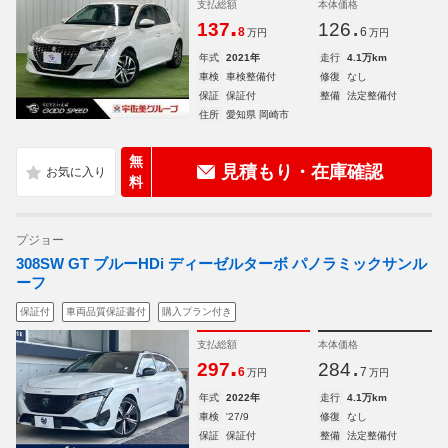
支払総額
本体価格
.
.
137
126
8
6
万円
万円
年式
2021年
走行
4.1万km
車検
車検整備付
修復
なし
保証
保証付
整備
法定整備付
住所
愛知県 岡崎市
無
見積もり・在庫確認
料
プジョー
308SW GT ブルーHDi ディーゼルターボ パノラミックサンル
ーフ
保証付
車両品質保証書付
購入プラン付き
支払総額
本体価格
.
.
297
284
6
7
万円
万円
年式
2022年
走行
4.1万km
車検
'27/9
修復
なし
保証
保証付
整備
法定整備付