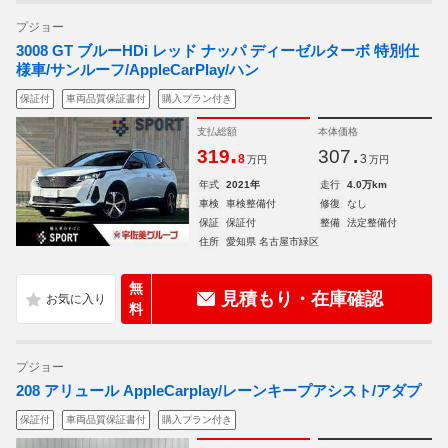
プジョー
3008 GT ブルーHDi レッド ナッパ ディーゼルターボ 特別仕
様車/サンルーフ/AppleCarPlay/ハン
保証付
車両品質保証書付
購入プラン付き
支払総額
本体価格
.
.
319
307
8
3
万円
万円
年式
2021年
走行
4.0万km
車検
車検整備付
修復
なし
保証
保証付
整備
法定整備付
住所
愛知県 名古屋市緑区
無
見積もり・在庫確認
料
プジョー
208 アリュール AppleCarplay/レーンキープアシスト/アダプ
保証付
車両品質保証書付
購入プラン付き