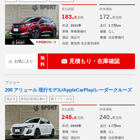
支払総額
本体価格
.
.
183
172
8
8
万円
万円
年式
2021年
走行
1.7万km
車検
車検整備付
修復
なし
保証
保証付
整備
法定整備付
住所
愛知県 名古屋市緑区
無
見積もり・在庫確認
料
プジョー
208 アリュール 現行モデル/AppleCarPlay/レーダークルーズ
保証付
車両品質保証書付
購入プラン付き
支払総額
本体価格
.
.
248
240
8
8
万円
万円
年式
2025年
走行
1.7万km
車検
'28/2
修復
なし
保証
保証付
整備
法定整備付