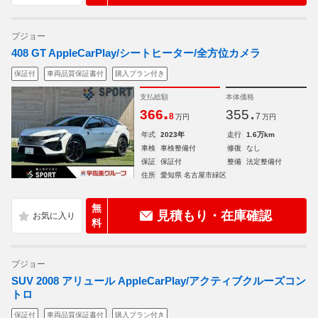
プジョー
408 GT AppleCarPlay/シートヒーター/全方位カメラ
保証付
車両品質保証書付
購入プラン付き
支払総額
本体価格
.
.
366
355
8
7
万円
万円
年式
2023年
走行
1.6万km
車検
車検整備付
修復
なし
保証
保証付
整備
法定整備付
住所
愛知県 名古屋市緑区
無
見積もり・在庫確認
料
プジョー
SUV 2008 アリュール AppleCarPlay/アクティブクルーズコン
トロ
保証付
車両品質保証書付
購入プラン付き