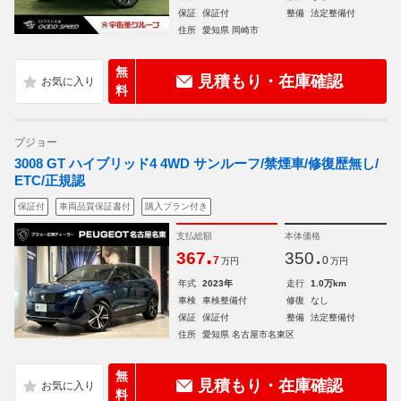
保証
保証付
整備
法定整備付
住所
愛知県 岡崎市
無
見積もり・在庫確認
料
プジョー
3008 GT ハイブリッド4 4WD サンルーフ/禁煙車/修復歴無し/
ETC/正規認
保証付
車両品質保証書付
購入プラン付き
支払総額
本体価格
.
.
367
350
7
0
万円
万円
年式
2023年
走行
1.0万km
車検
車検整備付
修復
なし
保証
保証付
整備
法定整備付
住所
愛知県 名古屋市名東区
無
見積もり・在庫確認
料