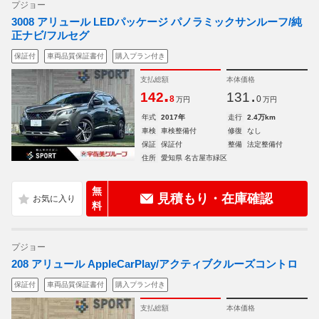
プジョー
3008 アリュール LEDパッケージ パノラミックサンルーフ/純
正ナビ/フルセグ
保証付
車両品質保証書付
購入プラン付き
支払総額
本体価格
.
.
142
131
8
0
万円
万円
年式
2017年
走行
2.4万km
車検
車検整備付
修復
なし
保証
保証付
整備
法定整備付
住所
愛知県 名古屋市緑区
無
見積もり・在庫確認
料
プジョー
208 アリュール AppleCarPlay/アクティブクルーズコントロ
保証付
車両品質保証書付
購入プラン付き
支払総額
本体価格