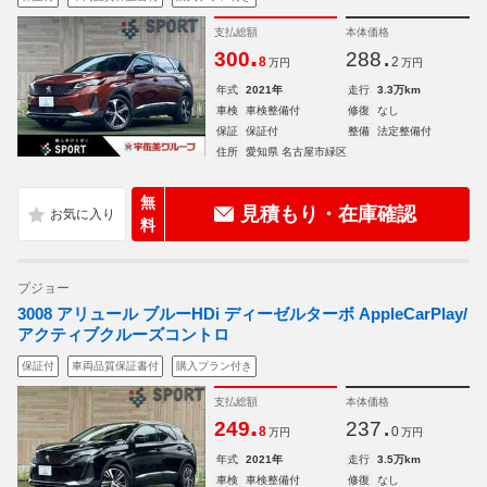
支払総額
本体価格
.
.
300
288
8
2
万円
万円
年式
2021年
走行
3.3万km
車検
車検整備付
修復
なし
保証
保証付
整備
法定整備付
住所
愛知県 名古屋市緑区
無
見積もり・在庫確認
料
プジョー
3008 アリュール ブルーHDi ディーゼルターボ AppleCarPlay/
アクティブクルーズコントロ
保証付
車両品質保証書付
購入プラン付き
支払総額
本体価格
.
.
249
237
8
0
万円
万円
年式
2021年
走行
3.5万km
車検
車検整備付
修復
なし