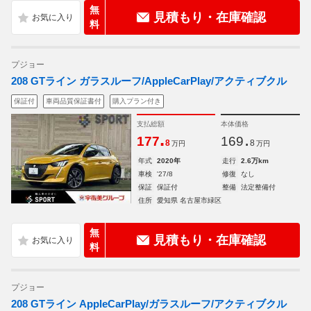
無
見積もり・在庫確認
料
プジョー
208 GTライン ガラスルーフ/AppleCarPlay/アクティブクル
保証付
車両品質保証書付
購入プラン付き
支払総額
本体価格
.
.
177
169
8
8
万円
万円
年式
2020年
走行
2.6万km
車検
'27/8
修復
なし
保証
保証付
整備
法定整備付
住所
愛知県 名古屋市緑区
無
見積もり・在庫確認
料
プジョー
208 GTライン AppleCarPlay/ガラスルーフ/アクティブクル