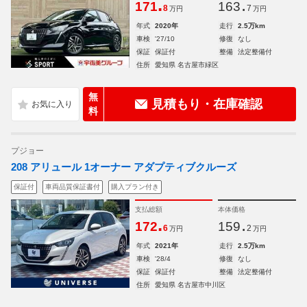
.
.
171
163
8
7
万円
万円
年式
2020年
走行
2.5万km
車検
'27/10
修復
なし
保証
保証付
整備
法定整備付
住所
愛知県 名古屋市緑区
無
見積もり・在庫確認
料
プジョー
208 アリュール 1オーナー アダプティブクルーズ
保証付
車両品質保証書付
購入プラン付き
支払総額
本体価格
.
.
172
159
6
2
万円
万円
年式
2021年
走行
2.5万km
車検
'28/4
修復
なし
保証
保証付
整備
法定整備付
住所
愛知県 名古屋市中川区