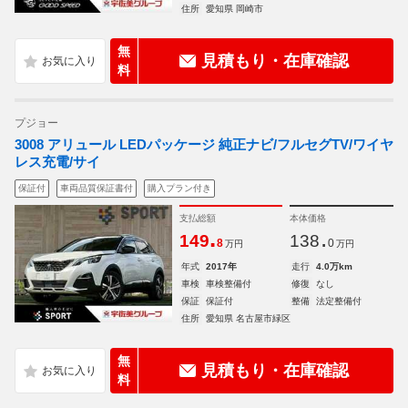
住所
愛知県 岡崎市
無
見積もり・在庫確認
料
プジョー
3008 アリュール LEDパッケージ 純正ナビ/フルセグTV/ワイヤ
レス充電/サイ
保証付
車両品質保証書付
購入プラン付き
支払総額
本体価格
.
.
149
138
8
0
万円
万円
年式
2017年
走行
4.0万km
車検
車検整備付
修復
なし
保証
保証付
整備
法定整備付
住所
愛知県 名古屋市緑区
無
見積もり・在庫確認
料