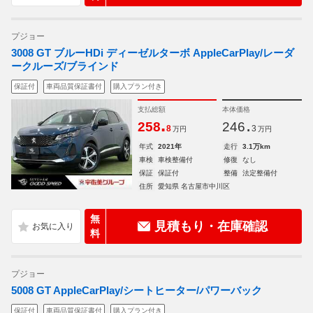
プジョー
3008 GT ブルーHDi ディーゼルターボ AppleCarPlay/レーダ
ークルーズ/ブラインド
保証付
車両品質保証書付
購入プラン付き
支払総額
本体価格
.
.
258
246
8
3
万円
万円
年式
2021年
走行
3.1万km
車検
車検整備付
修復
なし
保証
保証付
整備
法定整備付
住所
愛知県 名古屋市中川区
無
見積もり・在庫確認
料
プジョー
5008 GT AppleCarPlay/シートヒーター/パワーバック
保証付
車両品質保証書付
購入プラン付き