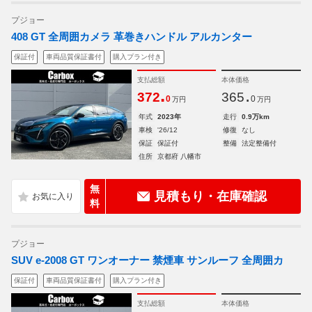
プジョー
408 GT 全周囲カメラ 革巻きハンドル アルカンター
保証付
車両品質保証書付
購入プラン付き
支払総額
本体価格
.
.
372
365
0
0
万円
万円
年式
2023年
走行
0.9万km
車検
'26/12
修復
なし
保証
保証付
整備
法定整備付
住所
京都府 八幡市
無
見積もり・在庫確認
料
プジョー
SUV e-2008 GT ワンオーナー 禁煙車 サンルーフ 全周囲カ
保証付
車両品質保証書付
購入プラン付き
支払総額
本体価格