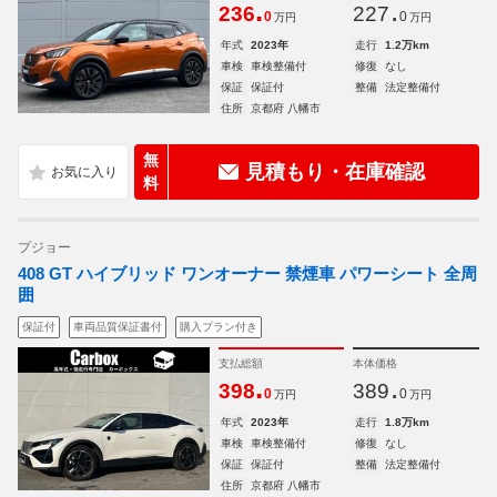
.
.
236
227
0
0
万円
万円
年式
2023年
走行
1.2万km
車検
車検整備付
修復
なし
保証
保証付
整備
法定整備付
住所
京都府 八幡市
無
見積もり・在庫確認
料
プジョー
408 GT ハイブリッド ワンオーナー 禁煙車 パワーシート 全周
囲
保証付
車両品質保証書付
購入プラン付き
支払総額
本体価格
.
.
398
389
0
0
万円
万円
年式
2023年
走行
1.8万km
車検
車検整備付
修復
なし
保証
保証付
整備
法定整備付
住所
京都府 八幡市