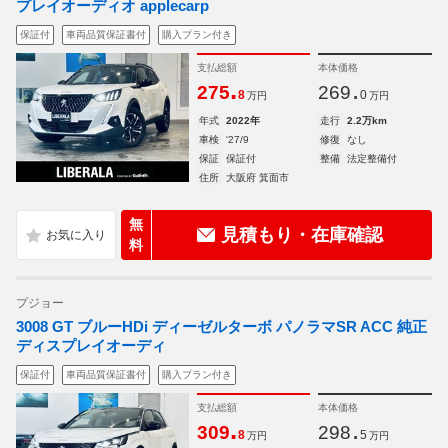
プレイオーディオ applecarp
保証付
車両品質保証書付
購入プラン付き
支払総額
本体価格
.
.
275
269
8
0
万円
万円
年式
2022年
走行
2.2万km
車検
'27/9
修復
なし
保証
保証付
整備
法定整備付
住所
大阪府 箕面市
無
見積もり・在庫確認
料
プジョー
3008 GT ブルーHDi ディーゼルターボ パノラマSR ACC 純正
ディスプレイオーディ
保証付
車両品質保証書付
購入プラン付き
支払総額
本体価格
.
.
309
298
8
5
万円
万円