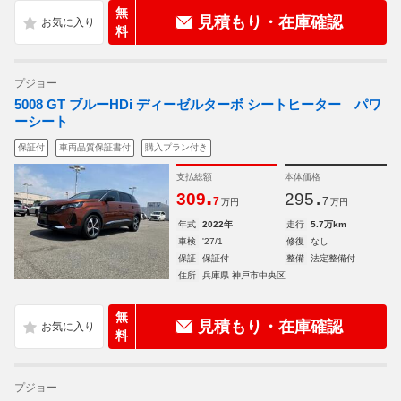
無
見積もり・在庫確認
料
プジョー
5008 GT ブルーHDi ディーゼルターボ シートヒーター パワ
ーシート
保証付
車両品質保証書付
購入プラン付き
支払総額
本体価格
.
.
309
295
7
7
万円
万円
年式
2022年
走行
5.7万km
車検
'27/1
修復
なし
保証
保証付
整備
法定整備付
住所
兵庫県 神戸市中央区
無
見積もり・在庫確認
料
プジョー