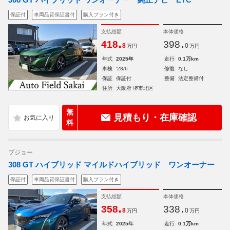
保証付
車両品質保証書付
購入プラン付き
支払総額
本体価格
.
.
418
398
8
0
万円
万円
年式
2025年
走行
0.1万km
車検
'28/6
修復
なし
保証
保証付
整備
法定整備付
住所
大阪府 堺市北区
無
見積もり・在庫確認
料
プジョー
308 GT ハイブリッド マイルドハイブリッド ワンオーナー
保証付
車両品質保証書付
購入プラン付き
支払総額
本体価格
.
.
358
338
8
0
万円
万円
年式
2025年
走行
0.1万km