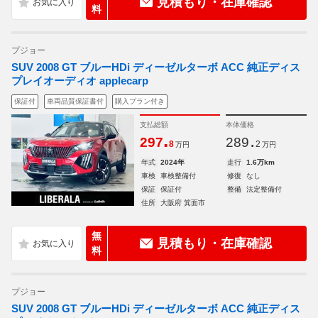
見積もり・在庫確認
料
プジョー
SUV 2008 GT ブルーHDi ディーゼルターボ ACC 純正ディス
プレイオーディオ applecarp
保証付
車両品質保証書付
購入プラン付き
支払総額
本体価格
.
.
297
289
8
2
万円
万円
年式
2024年
走行
1.6万km
車検
車検整備付
修復
なし
保証
保証付
整備
法定整備付
住所
大阪府 箕面市
無
見積もり・在庫確認
料
プジョー
SUV 2008 GT ブルーHDi ディーゼルターボ ACC 純正ディス