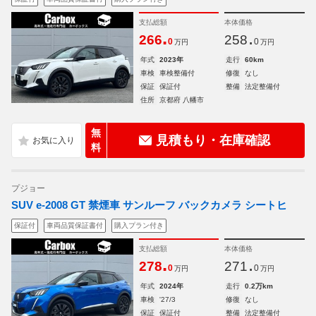
支払総額
本体価格
.
.
266
258
0
0
万円
万円
年式
2023年
走行
60km
車検
車検整備付
修復
なし
保証
保証付
整備
法定整備付
住所
京都府 八幡市
無
見積もり・在庫確認
料
プジョー
SUV e-2008 GT 禁煙車 サンルーフ バックカメラ シートヒ
保証付
車両品質保証書付
購入プラン付き
支払総額
本体価格
.
.
278
271
0
0
万円
万円
年式
2024年
走行
0.2万km
車検
'27/3
修復
なし
保証
保証付
整備
法定整備付