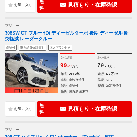
無
見積もり・在庫確認
料
プジョー
308SW GT ブルーHDi ディーゼルターボ 後期 ディーゼル 衝
突軽減 レーダークルー
保証付
車両品質保証書付
購入プラン付き
支払総額
本体価格
.
.
99
79
9
9
万円
万円
年式
2017年
走行
6.7万km
車検
車検整備付
修復
なし
保証
保証付
整備
法定整備付
住所
滋賀県 栗東市
無
見積もり・在庫確認
料
プジョー
308 GT ハイブリッド ワンオーナー 純正ナビ ETC