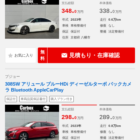
支払総額
本体価格
.
.
348
338
0
0
万円
万円
年式
2023年
走行
0.6万km
車検
車検整備付
修復
なし
保証
保証付
整備
法定整備付
住所
京都府 八幡市
無
見積もり・在庫確認
料
プジョー
308SW アリュール ブルーHDi ディーゼルターボ バックカメ
ラ Bluetooth AppleCarPlay
保証付
車両品質保証書付
購入プラン付き
支払総額
本体価格
.
.
298
289
0
0
万円
万円
年式
2023年
走行
0.8万km
車検
車検整備付
修復
なし
保証
保証付
整備
法定整備付