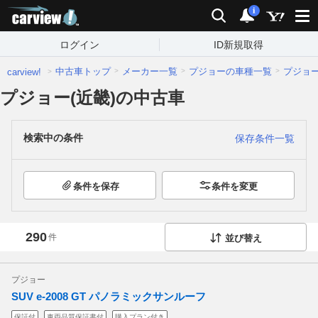
carview!
検索
通知
i
ログイン
ID新規取得
中古車トップ
メーカー一覧
プジョーの車種一覧
プジョ
carview!
プジョー(近畿)の中古車
検索中の条件
保存条件一覧
条件を保存
条件を変更
290
件
並び替え
プジョー
SUV e-2008 GT パノラミックサンルーフ
保証付
車両品質保証書付
購入プラン付き