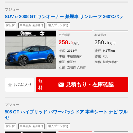
プジョー
SUV e-2008 GT ワンオーナー 禁煙車 サンルーフ 360℃バッ
保証付
車両品質保証書付
購入プラン付き
支払総額
本体価格
.
.
258
250
0
0
万円
万円
年式
2023年
走行
0.5万km
車検
車検整備付
修復
なし
保証
保証付
整備
法定整備付
住所
京都府 八幡市
無
見積もり・在庫確認
料
プジョー
508 GT ハイブリッド パワーバックドア 本革シート ナビ フル
セ
保証付
車両品質保証書付
購入プラン付き