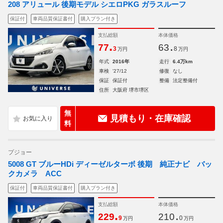
208 アリュール 後期モデル シエロPKG ガラスルーフ
保証付
車両品質保証書付
購入プラン付き
支払総額
本体価格
.
.
77
63
3
8
万円
万円
年式
2016年
走行
6.4万km
車検
'27/12
修復
なし
保証
保証付
整備
法定整備付
住所
大阪府 堺市堺区
無
見積もり・在庫確認
料
プジョー
5008 GT ブルーHDi ディーゼルターボ 後期 純正ナビ バッ
クカメラ ACC
保証付
車両品質保証書付
購入プラン付き
支払総額
本体価格
.
.
229
210
9
0
万円
万円