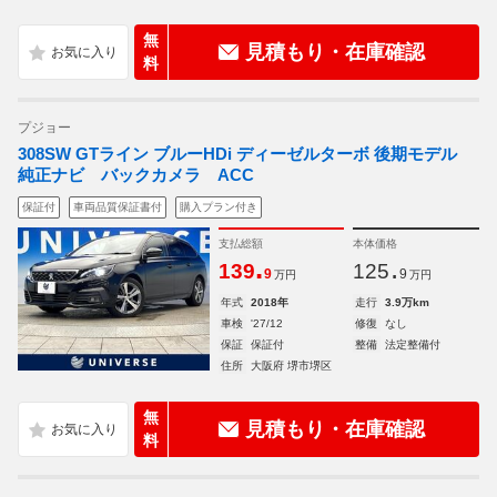
無
見積もり・在庫確認
料
プジョー
308SW GTライン ブルーHDi ディーゼルターボ 後期モデル
純正ナビ バックカメラ ACC
保証付
車両品質保証書付
購入プラン付き
支払総額
本体価格
.
.
139
125
9
9
万円
万円
年式
2018年
走行
3.9万km
車検
'27/12
修復
なし
保証
保証付
整備
法定整備付
住所
大阪府 堺市堺区
無
見積もり・在庫確認
料