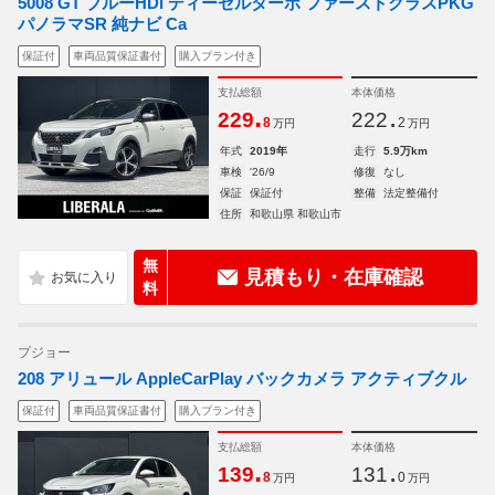
5008 GT ブルーHDi ディーゼルターボ ファーストクラスPKG
パノラマSR 純ナビ Ca
保証付
車両品質保証書付
購入プラン付き
支払総額
本体価格
.
.
229
222
8
2
万円
万円
年式
2019年
走行
5.9万km
車検
'26/9
修復
なし
保証
保証付
整備
法定整備付
住所
和歌山県 和歌山市
無
見積もり・在庫確認
料
プジョー
208 アリュール AppleCarPlay バックカメラ アクティブクル
保証付
車両品質保証書付
購入プラン付き
支払総額
本体価格
.
.
139
131
8
0
万円
万円