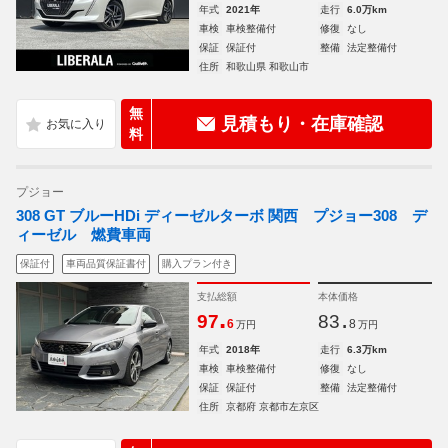
年式
2021年
走行
6.0万km
車検
車検整備付
修復
なし
保証
保証付
整備
法定整備付
住所
和歌山県 和歌山市
無
見積もり・在庫確認
料
プジョー
308 GT ブルーHDi ディーゼルターボ 関西 プジョー308 デ
ィーゼル 燃費車両
保証付
車両品質保証書付
購入プラン付き
支払総額
本体価格
.
.
97
83
6
8
万円
万円
年式
2018年
走行
6.3万km
車検
車検整備付
修復
なし
保証
保証付
整備
法定整備付
住所
京都府 京都市左京区