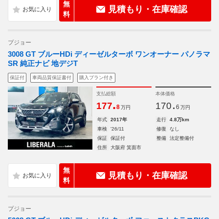
無
見積もり・在庫確認
料
プジョー
3008 GT ブルーHDi ディーゼルターボ ワンオーナー パノラマ
SR 純正ナビ 地デジT
保証付
車両品質保証書付
購入プラン付き
支払総額
本体価格
.
.
177
170
8
6
万円
万円
年式
2017年
走行
4.8万km
車検
'26/11
修復
なし
保証
保証付
整備
法定整備付
住所
大阪府 箕面市
無
見積もり・在庫確認
料
プジョー