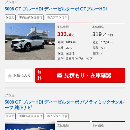
プジョー
5008 GT ブルーHDi ディーゼルターボ GTブルーHDi
保証付
車両品質保証書付
購入プラン付き
支払総額
本体価格
.
.
333
319
6
0
万円
万円
年式
2022年
走行
4.7万km
車検
'27/9
修復
なし
保証
保証付
整備
-
住所
兵庫県 神戸市中央区
無
見積もり・在庫確認
料
プジョー
5008 GT ブルーHDi ディーゼルターボ パノラマミックサンル
ーフ 純正ナビ
保証付
車両品質保証書付
購入プラン付き
支払総額
本体価格