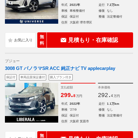
年式
2021年
走行
7.2万km
車検
車検整備付
修復
なし
保証
保証付
整備
法定整備付
住所
大阪府 堺市堺区
無
見積もり・在庫確認
料
プジョー
3008 GT パノラマSR ACC 純正ナビ TV applecarplay
保証付
車両品質保証書付
購入プラン付き
支払総額
本体価格
.
.
299
292
8
4
万円
万円
年式
2022年
走行
1.1万km
車検
'27/9
修復
なし
保証
保証付
整備
法定整備付
住所
大阪府 箕面市
無