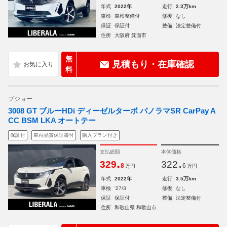
年式
2022年
走行
2.3万km
車検
車検整備付
修復
なし
保証
保証付
整備
法定整備付
住所
大阪府 箕面市
無
見積もり・在庫確認
料
プジョー
3008 GT ブルーHDi ディーゼルターボ パノラマSR CarPay A
CC BSM LKA オートテー
保証付
車両品質保証書付
購入プラン付き
支払総額
本体価格
.
.
329
322
8
6
万円
万円
年式
2022年
走行
3.5万km
車検
'27/3
修復
なし
保証
保証付
整備
法定整備付
住所
和歌山県 和歌山市