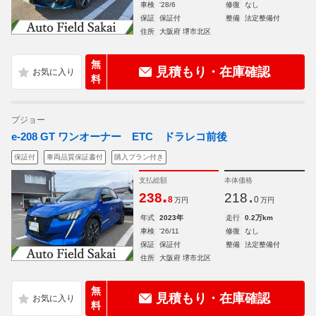
車検
'28/6
修復
なし
保証
保証付
整備
法定整備付
住所
大阪府 堺市北区
無
見積もり・在庫確認
料
プジョー
e-208 GT ワンオーナー ETC ドラレコ前後
保証付
車両品質保証書付
購入プラン付き
支払総額
本体価格
.
.
238
218
8
0
万円
万円
年式
2023年
走行
0.2万km
車検
'26/11
修復
なし
保証
保証付
整備
法定整備付
住所
大阪府 堺市北区
無
見積もり・在庫確認
料