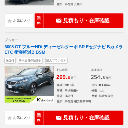
住所
京都府 八幡市
無
見積もり・在庫確認
料
プジョー
5008 GT ブルーHDi ディーゼルターボ SR Fセグナビ Bカメラ
ETC 衝突軽減B BSM
保証付
車両品質保証書付
購入プラン付き
支払総額
本体価格
.
.
269
254
8
8
万円
万円
年式
2018年
走行
0.4万km
車検
車検整備付
修復
なし
保証
保証付
整備
法定整備付
住所
京都府 相楽郡精華町
無
見積もり・在庫確認
料