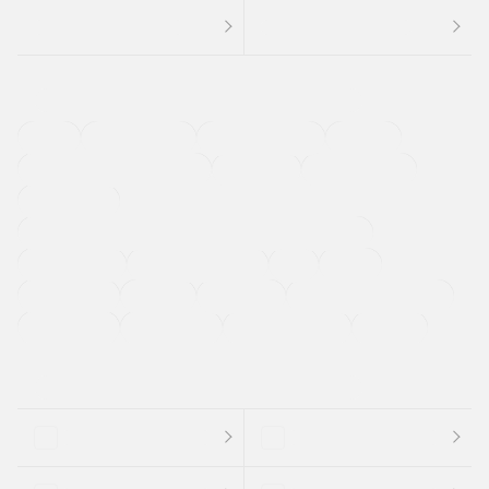
４ＷＤ
定期点検記録簿
ワンオーナーカー
福祉車両
メーカー系販売店取り扱い車
修復歴無し
アルミホイール
寒冷地仕様車
過給機設定モデル（ターボ・スーパーチャージャーなど)
ETC
CDプレーヤー
カーナビゲーション
禁煙車
法定整備付き
保証付き
エアバッグ
ディスチャージドランプ
支払総顔あり
クーポンあり
車両品質評価書付
新着車両