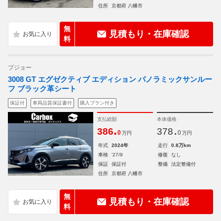
住所
京都府 八幡市
無
見積もり・在庫確認
料
プジョー
3008 GT エグゼクティブ エディション パノラミックサンルー
フ ブラック革シート
保証付
車両品質保証書付
購入プラン付き
支払総額
本体価格
.
.
386
378
0
0
万円
万円
年式
2024年
走行
0.8万km
車検
'27/9
修復
なし
保証
保証付
整備
法定整備付
住所
京都府 八幡市
無
見積もり・在庫確認
料