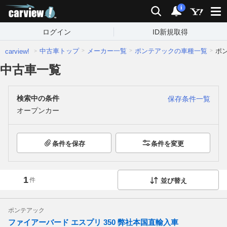
carview!
検索
通知
i
ログイン
ID新規取得
中古車トップ
メーカー一覧
ポンテアックの車種一覧
ポ
carview!
中古車一覧
検索中の条件
保存条件一覧
オープンカー
条件を保存
条件を変更
1
件
並び替え
ポンテアック
ファイアーバード エスプリ 350 弊社本国直輸入車