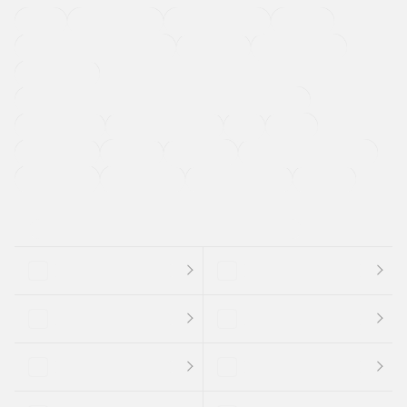
４ＷＤ
定期点検記録簿
ワンオーナーカー
福祉車両
メーカー系販売店取り扱い車
修復歴無し
アルミホイール
寒冷地仕様車
過給機設定モデル（ターボ・スーパーチャージャーなど)
ETC
CDプレーヤー
カーナビゲーション
禁煙車
法定整備付き
保証付き
エアバッグ
ディスチャージドランプ
支払総顔あり
クーポンあり
車両品質評価書付
新着車両