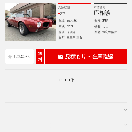
支払総額
本体価格
-
応相談
万円
年式
1973年
走行
不明
車検
'27/3
修復
なし
保証
保証無
整備
法定整備付
住所
三重県 津市
無
見積もり・在庫確認
料
1
〜
1
/
1
件