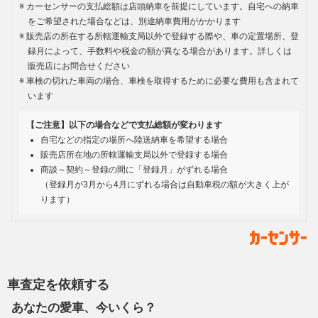
カーセンサーの支払総額は店頭納車を前提にしています。自宅への納車
をご希望された場合などは、別途納車費用がかかります
販売店の所在する所轄運輸支局以外で登録する際や、車の定置場所、登
録月によって、手数料や税金の額が異なる場合があります。詳しくは
販売店にお問合せください
車検の切れた車両の場合、車検を取得するために必要な費用も含まれて
います
【ご注意】以下の場合などで支払総額が変わります
自宅などの指定の場所へ陸送納車を希望する場合
販売店所在地の所轄運輸支局以外で登録する場合
商談～契約～登録の間に「登録月」がずれる場合
（登録月が3月から4月にずれる場合は自動車税の額が大きく上が
ります）
車査定を依頼する
あなたの愛車、今いくら？