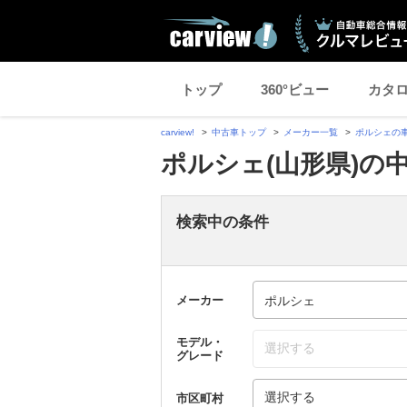
トップ
360°ビュー
カタ
carview!
中古車トップ
メーカー一覧
ポルシェの
ポルシェ(山形県)の
検索中の条件
メーカー
モデル・
選択する
グレード
選択する
市区町村