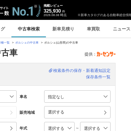
掲載レビュー
325,930
件
時点
※新車カタログのある自動車総合情報
2026.08.08
ログ
中古車検索
新車見積り
車買取
ニュース
車種一覧
ポルシェの中古車
ポルシェ(山形県)の中古車
中古車
提供：
検索条件の保存・新着通知設定
保存条件一覧
車名
選択する
販売地域
～
年式