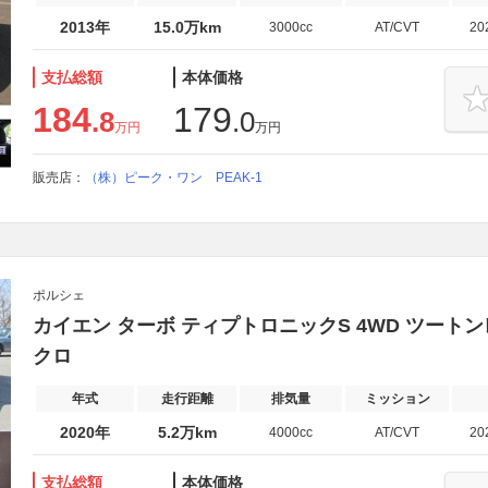
2013年
15.0万km
3000cc
AT/CVT
20
支払総額
本体価格
184
179
.8
.0
万円
万円
販売店：
（株）ピーク・ワン PEAK-1
ポルシェ
カイエン ターボ ティプトロニックS 4WD ツー
クロ
年式
走行距離
排気量
ミッション
2020年
5.2万km
4000cc
AT/CVT
20
支払総額
本体価格