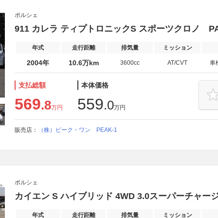
ポルシェ
911 カレラ ティプトロニックS スポーツクロノ P
年式
走行距離
排気量
ミッション
2004年
10.6万km
3600cc
AT/CVT
車
支払総額
本体価格
569
559
.8
.0
万円
万円
販売店：
（株）ピーク・ワン PEAK-1
ポルシェ
カイエン S ハイブリッド 4WD 3.0スーパーチャー
年式
走行距離
排気量
ミッション