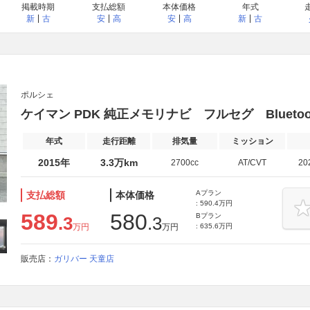
掲載時期
支払総額
本体価格
年式
新
古
安
高
安
高
新
古
ポルシェ
ケイマン PDK 純正メモリナビ フルセグ Bluetoo
年式
走行距離
排気量
ミッション
2015年
3.3万km
2700cc
AT/CVT
20
Aプラン
支払総額
本体価格
: 590.4万円
589
580
Bプラン
.3
.3
万円
万円
: 635.6万円
販売店：
ガリバー 天童店