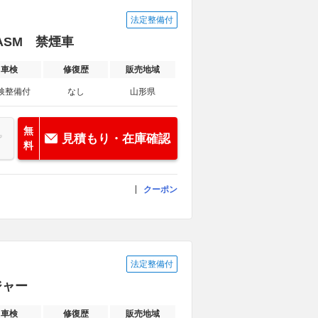
法定整備付
ASM 禁煙車
車検
修復歴
販売地域
検整備付
なし
山形県
無
見積もり・在庫確認
料
クーポン
法定整備付
ジャー
車検
修復歴
販売地域