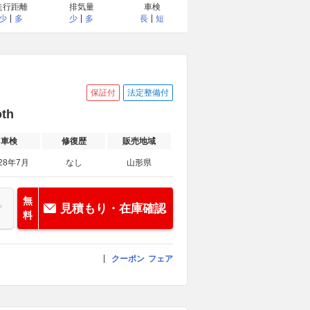
走行距離
排気量
車検
少
多
少
多
長
短
保証付
法定整備付
th
車検
修復歴
販売地域
28年7月
なし
山形県
無
見積もり・在庫確認
料
クーポン
フェア