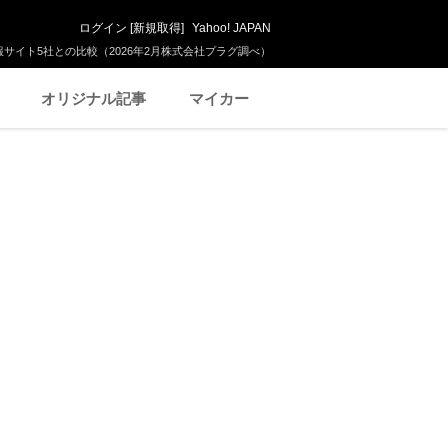
ログイン
[
新規取得
]
Yahoo! JAPAN
サイト5社との比較（2026年2月株式会社プラグ調べ）
オリジナル記事
マイカー