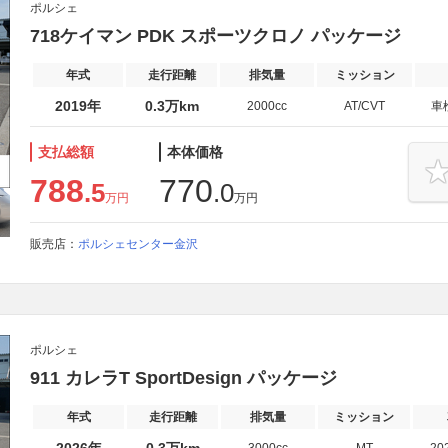
ポルシェ
718ケイマン PDK スポーツクロノ パッケージ
年式
走行距離
排気量
ミッション
2019年
0.3万km
2000cc
AT/CVT
車
支払総額
本体価格
788
770
.5
.0
万円
万円
販売店：
ポルシェセンター金沢
ポルシェ
911 カレラT SportDesign パッケージ
年式
走行距離
排気量
ミッション