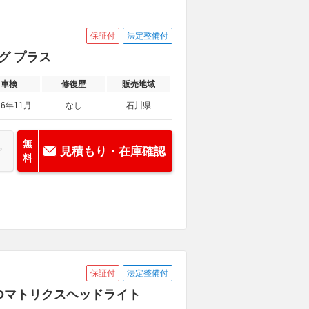
保証付
法定整備付
ング プラス
車検
修復歴
販売地域
26年11月
なし
石川県
無
見積もり・在庫確認
料
保証付
法定整備付
LEDマトリクスヘッドライト