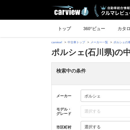
トップ
360°ビュー
カタ
carview!
中古車トップ
メーカー一覧
ポルシェの
ポルシェ(石川県)の
検索中の条件
メーカー
モデル・
選択する
グレード
選択する
市区町村