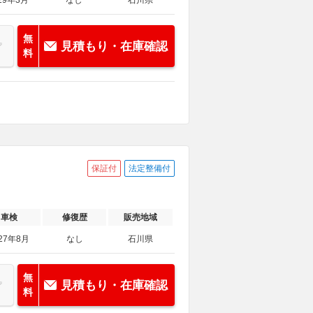
29年3月
なし
石川県
無
見積もり・在庫確認
料
保証付
法定整備付
車検
修復歴
販売地域
27年8月
なし
石川県
無
見積もり・在庫確認
料