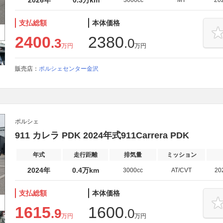
2026年
0.3万km
3000cc
MT
20
支払総額
本体価格
2400
2380
.3
.0
万円
万円
販売店：
ポルシェセンター金沢
ポルシェ
911 カレラ PDK 2024年式911Carrera PDK
年式
走行距離
排気量
ミッション
2024年
0.4万km
3000cc
AT/CVT
20
支払総額
本体価格
1615
1600
.9
.0
万円
万円