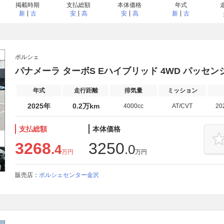
掲載時期
支払総額
本体価格
年式
新
古
安
高
安
高
新
古
ポルシェ
パナメーラ ターボS Eハイブリッド 4WD パッセ
年式
走行距離
排気量
ミッション
2025年
0.2万km
4000cc
AT/CVT
20
支払総額
本体価格
3268
3250
.4
.0
万円
万円
販売店：
ポルシェセンター金沢