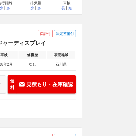
走行距離
排気量
車検
少
多
少
多
長
短
保証付
法定整備付
ンジャーディスプレイ
車検
修復歴
販売地域
28年2月
なし
石川県
無
見積もり・在庫確認
料