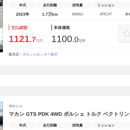
年式
走行距離
排気量
ミッション
2023年
1.7万km
2900cc
AT/CVT
車
支払総額
本体価格
1121
1100
.7
.0
万円
万円
販売店：
ポルシェセンター金沢
ポルシェ
マカン GTS PDK 4WD ポルシェ トルク ベクトリ
年式
走行距離
排気量
ミッション