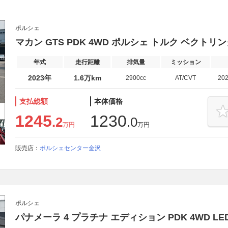
ポルシェ
マカン GTS PDK 4WD ポルシェ トルク ベクトリ
年式
走行距離
排気量
ミッション
2023年
1.6万km
2900cc
AT/CVT
20
支払総額
本体価格
1245
1230
.2
.0
万円
万円
販売店：
ポルシェセンター金沢
ポルシェ
パナメーラ 4 プラチナ エディション PDK 4WD 