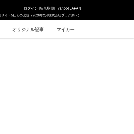
ログイン
[
新規取得
]
Yahoo! JAPAN
サイト5社との比較（2026年2月株式会社プラグ調べ）
オリジナル記事
マイカー