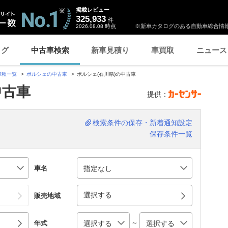
掲載レビュー
325,933
件
時点
※新車カタログのある自動車総合情報
2026.08.08
ログ
中古車検索
新車見積り
車買取
ニュース
車種一覧
ポルシェの中古車
ポルシェ(石川県)の中古車
中古車
提供：
検索条件の保存・新着通知設定
保存条件一覧
車名
選択する
販売地域
～
年式