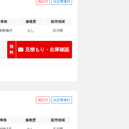
保証付
法定整備付
車検
修復歴
販売地域
検整備付
なし
石川県
無
見積もり・在庫確認
料
保証付
法定整備付
車検
修復歴
販売地域