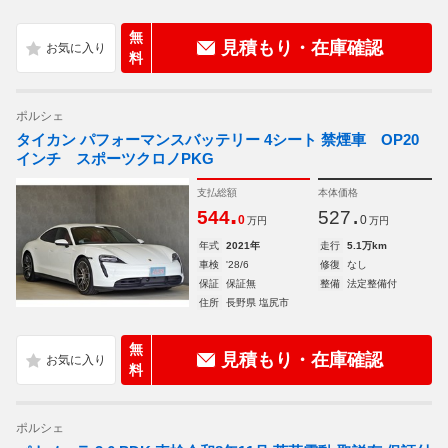
無
見積もり・在庫確認
料
ポルシェ
タイカン パフォーマンスバッテリー 4シート 禁煙車 OP20
インチ スポーツクロノPKG
支払総額
本体価格
.
.
544
527
0
0
万円
万円
年式
2021年
走行
5.1万km
車検
'28/6
修復
なし
保証
保証無
整備
法定整備付
住所
長野県 塩尻市
無
見積もり・在庫確認
料
ポルシェ