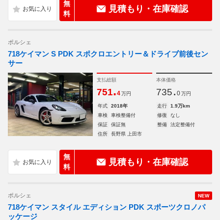
無
見積もり・在庫確認
料
ポルシェ
718ケイマン S PDK スポクロエントリー＆ドライブ前後セン
サー
支払総額
本体価格
.
.
751
735
4
0
万円
万円
年式
2018年
走行
1.9万km
車検
車検整備付
修復
なし
保証
保証無
整備
法定整備付
住所
長野県 上田市
無
見積もり・在庫確認
料
ポルシェ
NEW
718ケイマン スタイル エディション PDK スポーツクロノパ
ッケージ