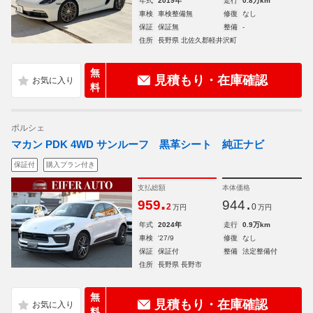
年式
2019年
走行
0.8万km
車検
車検整備無
修復
なし
保証
保証無
整備
-
住所
長野県 北佐久郡軽井沢町
無
見積もり・在庫確認
料
ポルシェ
マカン PDK 4WD サンルーフ 黒革シート 純正ナビ
保証付
購入プラン付き
支払総額
本体価格
.
.
959
944
2
0
万円
万円
年式
2024年
走行
0.9万km
車検
'27/9
修復
なし
保証
保証付
整備
法定整備付
住所
長野県 長野市
無
見積もり・在庫確認
料