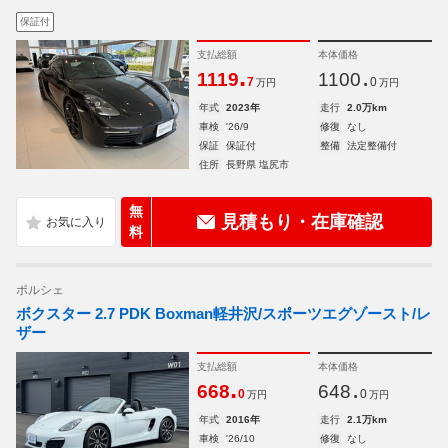
保証付
支払総額
本体価格
.
.
1119
1100
7
0
万円
万円
年式
2023年
走行
2.0万km
車検
'26/9
修復
なし
保証
保証付
整備
法定整備付
住所
長野県 塩尻市
無
見積もり・在庫確認
料
ポルシェ
ボクスター 2.7 PDK Boxman軽井沢/スポーツエグゾースト/レ
ザー
支払総額
本体価格
.
.
668
648
0
0
万円
万円
年式
2016年
走行
2.1万km
車検
'26/10
修復
なし