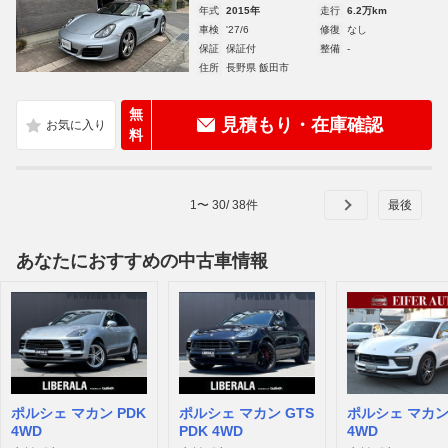
年式
2015年
走行
6.2万km
車検
'27/6
修復
なし
保証
保証付
整備
-
住所
長野県 飯田市
無
見積もり・在庫確認
料
1
〜
30
/
38
件
あなたにおすすめの中古車情報
ポルシェ マカン PDK
ポルシェ マカン GTS
ポルシェ マカン
4WD
PDK 4WD
4WD