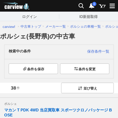
carview!
検索
通知
i
ログイン
ID新規取得
中古車トップ
メーカー一覧
ポルシェの車種一覧
ポルシ
carview!
ポルシェ(長野県)の中古車
検索中の条件
保存条件一覧
条件を保存
条件を変更
38
件
並び替え
ポルシェ
マカン T PDK 4WD 当店買取車 スポーツクロノパッケージ B
OSE