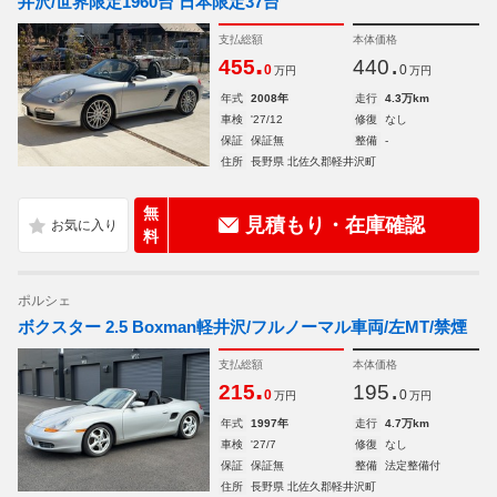
井沢/世界限定1960台 日本限定37台
支払総額
本体価格
.
.
455
440
0
0
万円
万円
年式
2008年
走行
4.3万km
車検
'27/12
修復
なし
保証
保証無
整備
-
住所
長野県 北佐久郡軽井沢町
無
見積もり・在庫確認
料
ポルシェ
ボクスター 2.5 Boxman軽井沢/フルノーマル車両/左MT/禁煙
支払総額
本体価格
.
.
215
195
0
0
万円
万円
年式
1997年
走行
4.7万km
車検
'27/7
修復
なし
保証
保証無
整備
法定整備付
住所
長野県 北佐久郡軽井沢町