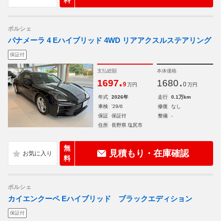
料
ポルシェ
パナメーラ 4 Eハイブリッド 4WD リアアクスルステアリング
保証付
支払総額
本体価格
.
.
1697
1680
9
0
万円
万円
年式
2026年
走行
0.1万km
車検
'29/6
修復
なし
保証
保証付
整備
-
住所
長野県 塩尻市
無
見積もり・在庫確認
料
ポルシェ
カイエンクーペ Eハイブリッド ブラックエディション
保証付