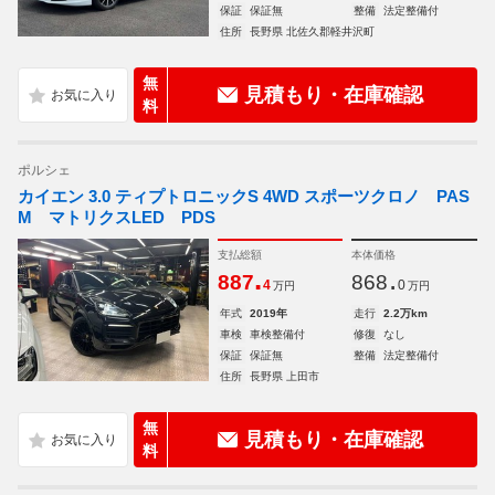
保証
保証無
整備
法定整備付
住所
長野県 北佐久郡軽井沢町
無
見積もり・在庫確認
料
ポルシェ
カイエン 3.0 ティプトロニックS 4WD スポーツクロノ PAS
M マトリクスLED PDS
支払総額
本体価格
.
.
887
868
4
0
万円
万円
年式
2019年
走行
2.2万km
車検
車検整備付
修復
なし
保証
保証無
整備
法定整備付
住所
長野県 上田市
無
見積もり・在庫確認
料