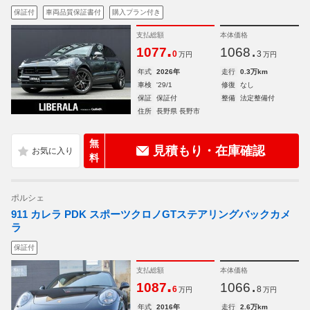
保証付
車両品質保証書付
購入プラン付き
支払総額
本体価格
.
.
1077
1068
0
3
万円
万円
年式
2026年
走行
0.3万km
車検
'29/1
修復
なし
保証
保証付
整備
法定整備付
住所
長野県 長野市
無
見積もり・在庫確認
料
ポルシェ
911 カレラ PDK スポーツクロノGTステアリングバックカメ
ラ
保証付
支払総額
本体価格
.
.
1087
1066
6
8
万円
万円
年式
2016年
走行
2.6万km