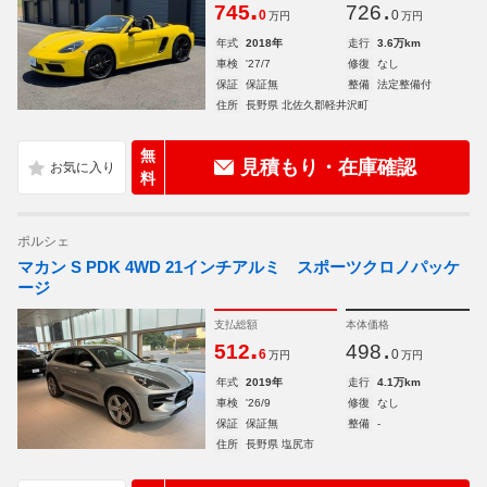
.
.
745
726
0
0
万円
万円
年式
2018年
走行
3.6万km
車検
'27/7
修復
なし
保証
保証無
整備
法定整備付
住所
長野県 北佐久郡軽井沢町
無
見積もり・在庫確認
料
ポルシェ
マカン S PDK 4WD 21インチアルミ スポーツクロノパッケ
ージ
支払総額
本体価格
.
.
512
498
6
0
万円
万円
年式
2019年
走行
4.1万km
車検
'26/9
修復
なし
保証
保証無
整備
-
住所
長野県 塩尻市