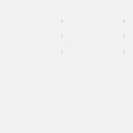
４ＷＤ
定期点検記録簿
ワンオーナーカー
福祉車両
メーカー系販売店取り扱い車
修復歴無し
アルミホイール
寒冷地仕様車
過給機設定モデル（ターボ・スーパーチャージャーなど)
ETC
CDプレーヤー
カーナビゲーション
禁煙車
法定整備付き
保証付き
エアバッグ
ディスチャージドランプ