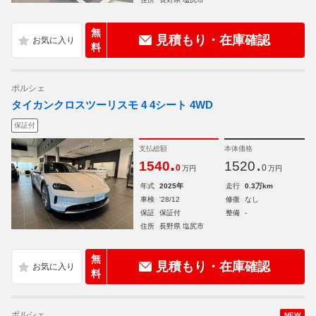
無
見積もり・在庫確認
料
ポルシェ
タイカンクロスツーリスモ 4 4シート 4WD
保証付
支払総額
本体価格
.
.
1540
1520
0
0
万円
万円
年式
2025年
走行
0.3万km
車検
'28/12
修復
なし
保証
保証付
整備
-
住所
長野県 塩尻市
無
見積もり・在庫確認
料
ポルシェ
NEW