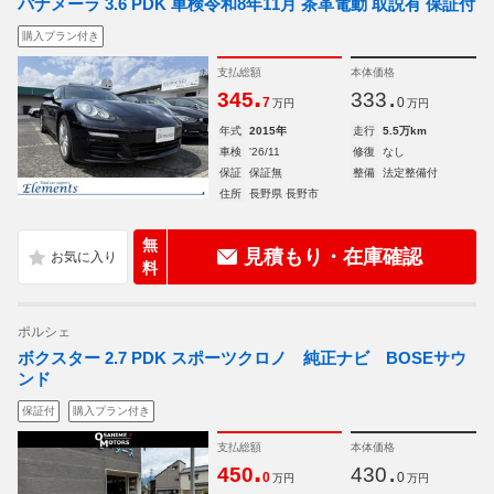
パナメーラ 3.6 PDK 車検令和8年11月 茶革電動 取説有 保証付
購入プラン付き
支払総額
本体価格
.
.
345
333
7
0
万円
万円
年式
2015年
走行
5.5万km
車検
'26/11
修復
なし
保証
保証無
整備
法定整備付
住所
長野県 長野市
無
見積もり・在庫確認
料
ポルシェ
ボクスター 2.7 PDK スポーツクロノ 純正ナビ BOSEサウ
ンド
保証付
購入プラン付き
支払総額
本体価格
.
.
450
430
0
0
万円
万円