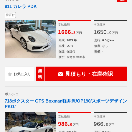
911 カレラ PDK
保証付
支払総額
本体価格
.
.
1666
1650
8
0
万円
万円
年式
2022年
走行
0.5万km
車検
'27/1
修復
なし
保証
保証付
整備
-
住所
長野県 塩尻市
無
見積もり・在庫確認
料
ポルシェ
718ボクスター GTS Boxman軽井沢/OP190/スポーツデザイン
PKG/
支払総額
本体価格
.
.
986
966
0
0
万円
万円