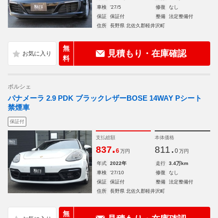
車検
'27/5
修復
なし
保証
保証付
整備
法定整備付
住所
長野県 北佐久郡軽井沢町
無
見積もり・在庫確認
料
ポルシェ
パナメーラ 2.9 PDK ブラックレザーBOSE 14WAY Pシート
禁煙車
保証付
支払総額
本体価格
.
.
837
811
6
0
万円
万円
年式
2022年
走行
3.4万km
車検
'27/10
修復
なし
保証
保証付
整備
法定整備付
住所
長野県 北佐久郡軽井沢町
無