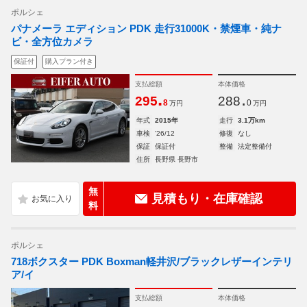
ポルシェ
パナメーラ エディション PDK 走行31000K・禁煙車・純ナ
ビ・全方位カメラ
保証付
購入プラン付き
支払総額
本体価格
.
.
295
288
8
0
万円
万円
年式
2015年
走行
3.1万km
車検
'26/12
修復
なし
保証
保証付
整備
法定整備付
住所
長野県 長野市
無
見積もり・在庫確認
料
ポルシェ
718ボクスター PDK Boxman軽井沢/ブラックレザーインテリ
ア/イ
支払総額
本体価格