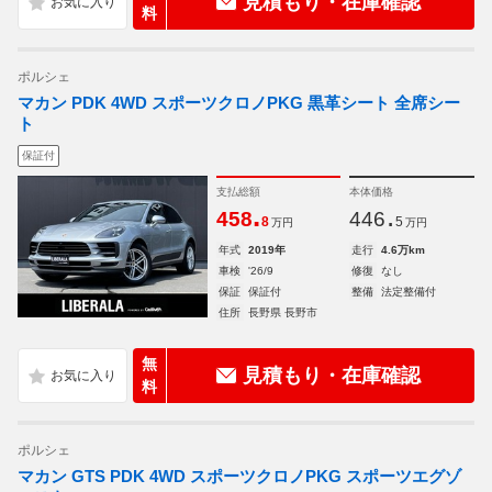
見積もり・在庫確認
料
ポルシェ
マカン PDK 4WD スポーツクロノPKG 黒革シート 全席シー
ト
保証付
支払総額
本体価格
.
.
458
446
8
5
万円
万円
年式
2019年
走行
4.6万km
車検
'26/9
修復
なし
保証
保証付
整備
法定整備付
住所
長野県 長野市
無
見積もり・在庫確認
料
ポルシェ
マカン GTS PDK 4WD スポーツクロノPKG スポーツエグゾ