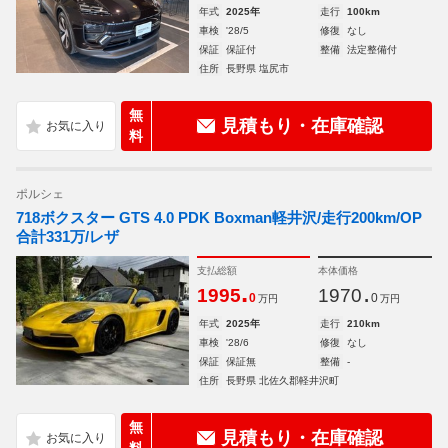
年式
2025年
走行
100km
車検
'28/5
修復
なし
保証
保証付
整備
法定整備付
住所
長野県 塩尻市
無
見積もり・在庫確認
料
ポルシェ
718ボクスター GTS 4.0 PDK Boxman軽井沢/走行200km/OP
合計331万/レザ
支払総額
本体価格
.
.
1995
1970
0
0
万円
万円
年式
2025年
走行
210km
車検
'28/6
修復
なし
保証
保証無
整備
-
住所
長野県 北佐久郡軽井沢町
無
見積もり・在庫確認