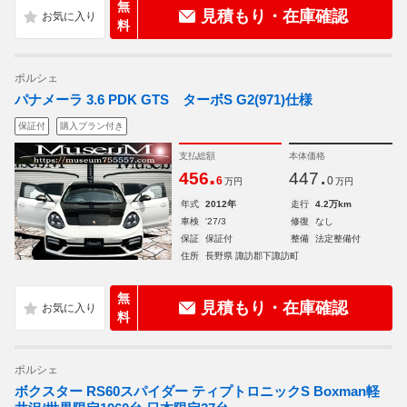
無
見積もり・在庫確認
料
ポルシェ
パナメーラ 3.6 PDK GTS ターボS G2(971)仕様
保証付
購入プラン付き
支払総額
本体価格
.
.
456
447
6
0
万円
万円
年式
2012年
走行
4.2万km
車検
'27/3
修復
なし
保証
保証付
整備
法定整備付
住所
長野県 諏訪郡下諏訪町
無
見積もり・在庫確認
料
ポルシェ
ボクスター RS60スパイダー ティプトロニックS Boxman軽