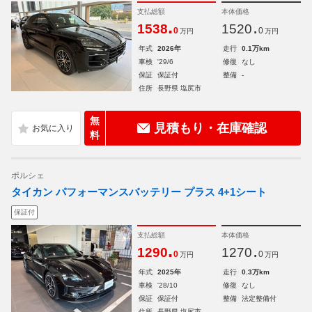
支払総額
本体価格
.
.
1538
1520
0
0
万円
万円
年式
2026年
走行
0.1万km
車検
'29/6
修復
なし
保証
保証付
整備
-
住所
長野県 塩尻市
無
見積もり・在庫確認
料
ポルシェ
タイカン パフォーマンスバッテリー プラス 4+1シート
保証付
支払総額
本体価格
.
.
1290
1270
0
0
万円
万円
年式
2025年
走行
0.3万km
車検
'28/10
修復
なし
保証
保証付
整備
法定整備付
住所
長野県 塩尻市