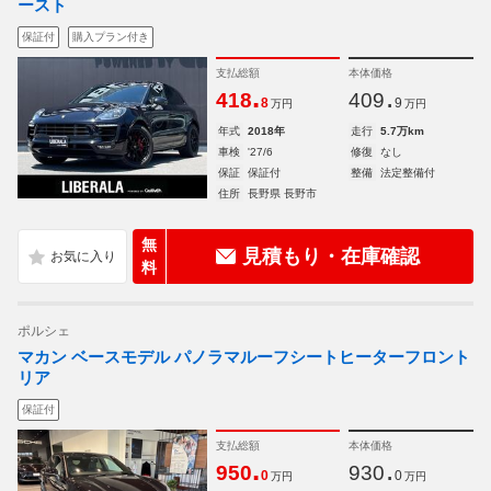
ースト
保証付
購入プラン付き
支払総額
本体価格
.
.
418
409
8
9
万円
万円
年式
2018年
走行
5.7万km
車検
'27/6
修復
なし
保証
保証付
整備
法定整備付
住所
長野県 長野市
無
見積もり・在庫確認
料
ポルシェ
マカン ベースモデル パノラマルーフシートヒーターフロント
リア
保証付
支払総額
本体価格
.
.
950
930
0
0
万円
万円