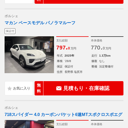
ポルシェ
マカン ベースモデル パノラマルーフ
保証付
支払総額
本体価格
.
.
797
770
0
0
万円
万円
年式
2025年
走行
1.3万km
車検
'28/8
修復
なし
保証
保証付
整備
法定整備付
住所
長野県 塩尻市
無
見積もり・在庫確認
料
ポルシェ
718スパイダー 4.0 カーボンバケット6速MTスポクロスポエグ
支払総額
本体価格