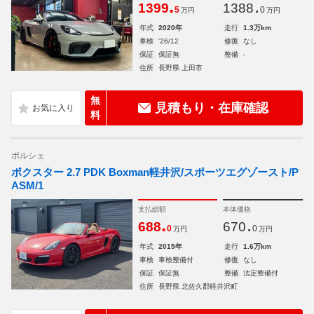
.
.
1399
1388
5
0
万円
万円
年式
2020年
走行
1.3万km
車検
'26/12
修復
なし
保証
保証無
整備
-
住所
長野県 上田市
無
見積もり・在庫確認
料
ポルシェ
ボクスター 2.7 PDK Boxman軽井沢/スポーツエグゾースト/P
ASM/1
支払総額
本体価格
.
.
688
670
0
0
万円
万円
年式
2015年
走行
1.6万km
車検
車検整備付
修復
なし
保証
保証無
整備
法定整備付
住所
長野県 北佐久郡軽井沢町