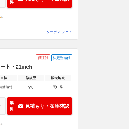
料
クーポン
フェア
保証付
法定整備付
ート・21inch
車検
修復歴
販売地域
検整備付
なし
岡山県
無
見積もり・在庫確認
料