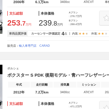
2006年
6.1万km
3400cc
AT/CVT
車
Aプラン
支払総額
本体価格
: 276.7万円
253
239
Bプラン
.7
.8
万円
万円
: 269.4万円
4
車両品質評価
カーセンサー評価認定
点
内装:
外装:
販売店：
輸入車専門店 CARAD
ポルシェ
ボクスター S PDK 後期モデル・青ハーフレザー
年式
走行距離
排気量
ミッション
2012年
7.2万km
3400cc
AT/CVT
20
Aプラン
支払総額
本体価格
: 471.2万円