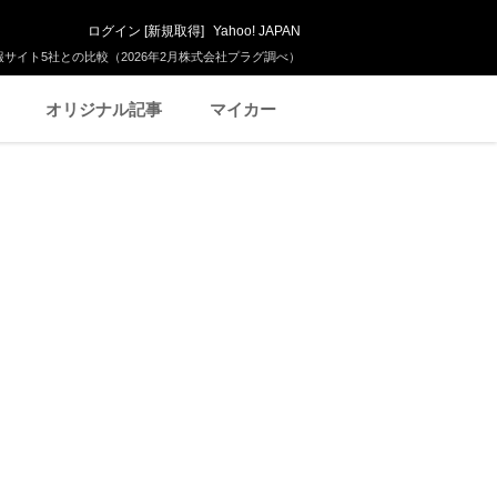
ログイン
[
新規取得
]
Yahoo! JAPAN
サイト5社との比較（2026年2月株式会社プラグ調べ）
オリジナル記事
マイカー