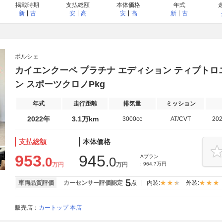
掲載時期
支払総額
本体価格
年式
新
古
安
高
安
高
新
古
ポルシェ
カイエンクーペ プラチナ エディション ティプトロニ
ン スポーツクロノPkg
年式
走行距離
排気量
ミッション
2022年
3.1万km
3000cc
AT/CVT
20
支払総額
本体価格
953
945
Aプラン
.0
.0
万円
万円
: 964.7万円
5
車両品質評価
カーセンサー評価認定
点
内装:
外装:
販売店：
カートップ 本店