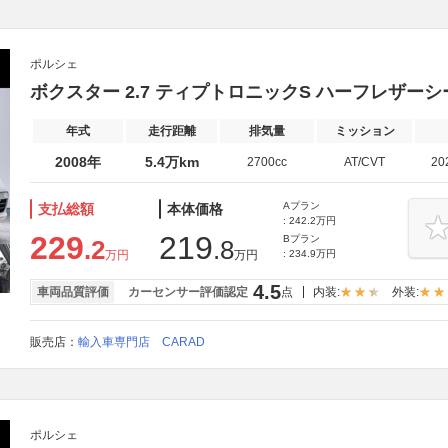
ポルシェ
ボクスター 2.7 ティプトロニックS ハーフレザ
年式
走行距離
排気量
ミッション
2008年
5.4万km
2700cc
AT/CVT
20
Aプラン
支払総額
本体価格
: 242.2万円
229
219
Bプラン
.2
.8
万円
万円
: 234.9万円
4.5
車両品質評価
カーセンサー評価認定
点
内装:
外装:
販売店：
輸入車専門店 CARAD
ポルシェ