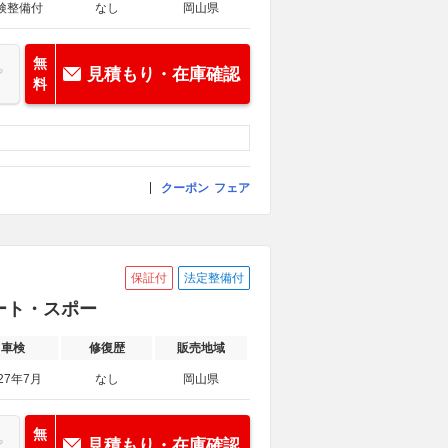
検整備付
なし
岡山県
無
見積もり・在庫確認
料
クーポン
フェア
保証付
法定整備付
シート・スポー
車検
修復歴
販売地域
27年7月
なし
岡山県
無
見積もり・在庫確認