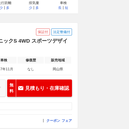
走行距離
排気量
車検
少
多
少
多
長
短
保証付
法定整備付
ックS 4WD スポーツデザイ
車検
修復歴
販売地域
27年11月
なし
岡山県
無
見積もり・在庫確認
料
クーポン
フェア