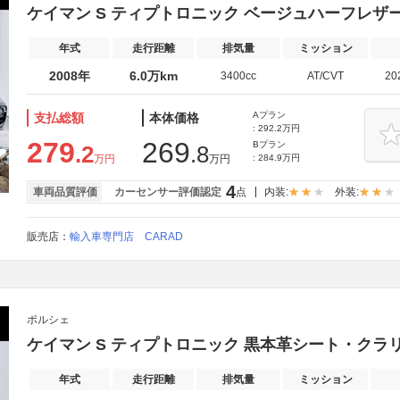
ケイマン S ティプトロニック ベージュハーフレ
年式
走行距離
排気量
ミッション
2008年
6.0万km
3400cc
AT/CVT
20
Aプラン
支払総額
本体価格
: 292.2万円
279
269
Bプラン
.2
.8
万円
万円
: 284.9万円
4
車両品質評価
カーセンサー評価認定
点
内装:
外装:
販売店：
輸入車専門店 CARAD
ポルシェ
ケイマン S ティプトロニック 黒本革シート・ク
年式
走行距離
排気量
ミッション