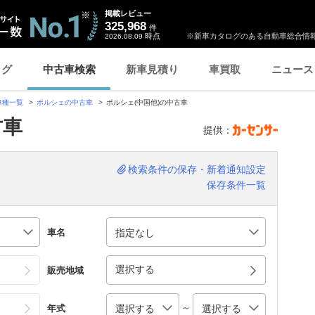
掲載レビュー
325,968
件
時点
※新車カタログのある自動車総合情報
2026.08.09
ログ
中古車検索
新車見積り
車買取
ニュース
車種一覧
ポルシェの中古車
ポルシェ(中国他)の中古車
古車
提供：
検索条件の保存・新着通知設定
保存条件一覧
車名
選択する
販売地域
～
年式