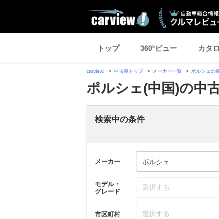
トップ
360°ビュー
カタ
carview!
中古車トップ
メーカー一覧
ポルシェの
ポルシェ(中国)の中
検索中の条件
メーカー
モデル・
選択する
グレード
選択する
市区町村