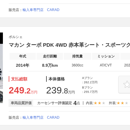
販売店：
輸入車専門店 CARAD
ポルシェ
マカン ターボ PDK 4WD 赤本革シート・スポーツ
年式
走行距離
排気量
ミッション
2014年
8.9万km
3600cc
AT/CVT
20
Aプラン
支払総額
本体価格
: 262.2万円
249
239
Bプラン
.2
.8
万円
万円
: 255.7万円
4
車両品質評価
カーセンサー評価認定
点
内装:
外装:
販売店：
輸入車専門店 CARAD