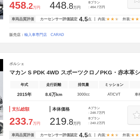
458
448
Bプラン
.2
.8
万円
万円
: 464.7万円
4.5
車両品質評価
カーセンサー評価認定
点
内装:
外装:
販売店：
輸入車専門店 CARAD
ポルシェ
マカン S PDK 4WD スポーツクロノPKG・赤本革シ
年式
走行距離
排気量
ミッション
2015年
8.6万km
3000cc
AT/CVT
車
Aプラン
支払総額
本体価格
: 246.7万円
233
219
Bプラン
.7
.8
万円
万円
: 240.2万円
4.5
車両品質評価
カーセンサー評価認定
点
内装:
外装: