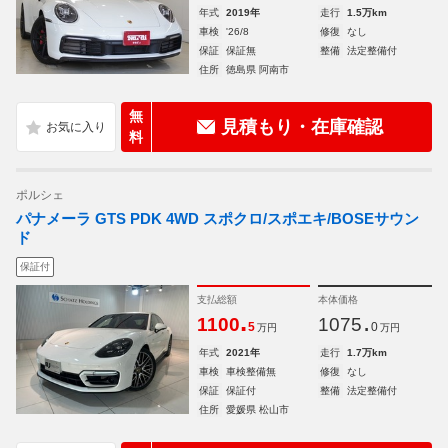
年式
2019年
走行
1.5万km
車検
'26/8
修復
なし
保証
保証無
整備
法定整備付
住所
徳島県 阿南市
無
見積もり・在庫確認
料
ポルシェ
パナメーラ GTS PDK 4WD スポクロ/スポエキ/BOSEサウン
ド
保証付
支払総額
本体価格
.
.
1100
1075
5
0
万円
万円
年式
2021年
走行
1.7万km
車検
車検整備無
修復
なし
保証
保証付
整備
法定整備付
住所
愛媛県 松山市