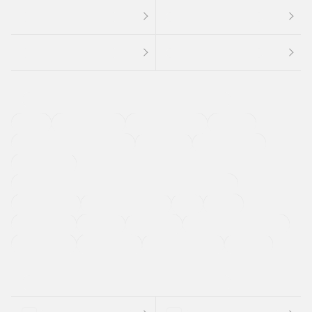
４ＷＤ
定期点検記録簿
ワンオーナーカー
福祉車両
メーカー系販売店取り扱い車
修復歴無し
アルミホイール
寒冷地仕様車
過給機設定モデル（ターボ・スーパーチャージャーなど)
ETC
CDプレーヤー
カーナビゲーション
禁煙車
法定整備付き
保証付き
エアバッグ
ディスチャージドランプ
支払総顔あり
クーポンあり
車両品質評価書付
新着車両