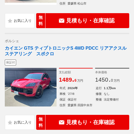
住所
愛媛県 松山市
無
見積もり・在庫確認
料
ポルシェ
カイエン GTS ティプトロニックS 4WD PDCC リアアクスル
ステアリング スポクロ
保証付
支払総額
本体価格
.
.
1489
1450
6
0
万円
万円
年式
2024年
走行
1.1万km
車検
'27/8
修復
なし
保証
保証付
整備
法定整備付
住所
愛媛県 四国中央市
無
見積もり・在庫確認
料