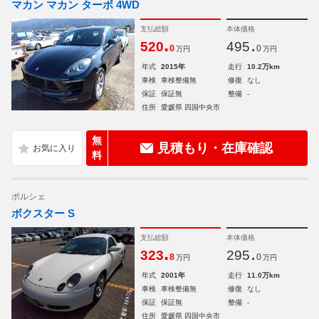
マカン マカン ターボ 4WD
支払総額
本体価格
.
.
520
495
0
0
万円
万円
年式
2015年
走行
10.2万km
車検
車検整備無
修復
なし
保証
保証無
整備
-
住所
愛媛県 四国中央市
無
見積もり・在庫確認
料
ポルシェ
ボクスター S
支払総額
本体価格
.
.
323
295
8
0
万円
万円
年式
2001年
走行
11.0万km
車検
車検整備無
修復
なし
保証
保証無
整備
-
住所
愛媛県 四国中央市