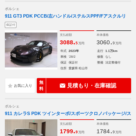
ポルシェ
911 GT3 PDK PCCB/左ハンドル/ステルスPPF/Fアスクルリ
保証付
支払総額
本体価格
.
.
3088
3060
5
9
万円
万円
年式
2023年
走行
1.1万km
車検
'28/2
修復
なし
保証
保証付
整備
法定整備付
住所
愛媛県 松山市
無
見積もり・在庫確認
料
ポルシェ
911 カレラS PDK ツインターボ/スポーツクロノパッケージ/ス
支払総額
本体価格
.
.
1799
1784
9
9
万円
万円