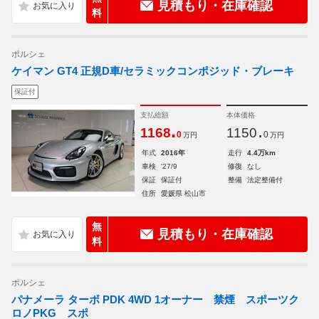
見積もり・在庫確認
料
ポルシェ
ケイマン GT4 正規D車/セラミックコンポジッド・ブレーキ
保証付
支払総額
本体価格
.
.
1168
1150
0
0
万円
万円
年式
2016年
走行
4.4万km
車検
'27/9
修復
なし
保証
保証付
整備
法定整備付
住所
愛媛県 松山市
無
見積もり・在庫確認
料
ポルシェ
パナメーラ ターボ PDK 4WD 1オーナー 禁煙 スポーツク
ロノPKG スポ