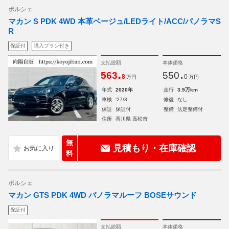
ポルシェ
マカン S PDK 4WD 本革ベージュ/LEDライト/ACC/パノラマS
R
保証付
購入プラン付き
支払総額
本体価格
.
.
563
550
8
0
万円
万円
年式
2020年
走行
3.9万km
車検
'27/3
修復
なし
保証
保証付
整備
法定整備付
住所
香川県 高松市
無
見積もり・在庫確認
料
ポルシェ
マカン GTS PDK 4WD パノラマルーフ BOSEサウンド
保証付
支払総額
本体価格