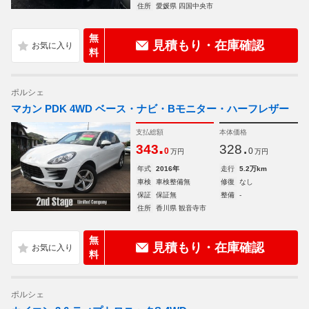
住所
愛媛県 四国中央市
無
見積もり・在庫確認
料
ポルシェ
マカン PDK 4WD ベース・ナビ・Bモニター・ハーフレザー
支払総額
本体価格
.
.
343
328
0
0
万円
万円
年式
2016年
走行
5.2万km
車検
車検整備無
修復
なし
保証
保証無
整備
-
住所
香川県 観音寺市
無
見積もり・在庫確認
料
ポルシェ