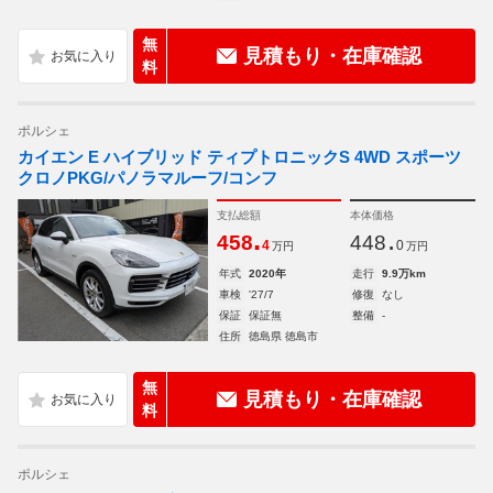
無
見積もり・在庫確認
料
ポルシェ
カイエン E ハイブリッド ティプトロニックS 4WD スポーツ
クロノPKG/パノラマルーフ/コンフ
支払総額
本体価格
.
.
458
448
4
0
万円
万円
年式
2020年
走行
9.9万km
車検
'27/7
修復
なし
保証
保証無
整備
-
住所
徳島県 徳島市
無
見積もり・在庫確認
料
ポルシェ