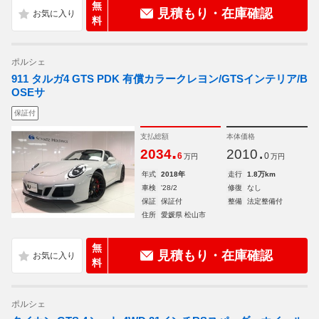
無
見積もり・在庫確認
料
ポルシェ
911 タルガ4 GTS PDK 有償カラークレヨン/GTSインテリア/B
OSEサ
保証付
支払総額
本体価格
.
.
2034
2010
6
0
万円
万円
年式
2018年
走行
1.8万km
車検
'28/2
修復
なし
保証
保証付
整備
法定整備付
住所
愛媛県 松山市
無
見積もり・在庫確認
料
ポルシェ