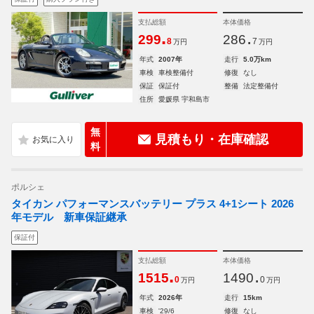
支払総額
本体価格
.
.
299
286
8
7
万円
万円
年式
2007年
走行
5.0万km
車検
車検整備付
修復
なし
保証
保証付
整備
法定整備付
住所
愛媛県 宇和島市
無
見積もり・在庫確認
料
ポルシェ
タイカン パフォーマンスバッテリー プラス 4+1シート 2026
年モデル 新車保証継承
保証付
支払総額
本体価格
.
.
1515
1490
0
0
万円
万円
年式
2026年
走行
15km
車検
'29/6
修復
なし