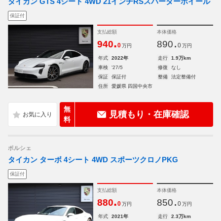
タイカン GTS 4シート 4WD 21インチRSスパーダーホイール
保証付
支払総額
本体価格
.
.
940
890
0
0
万円
万円
年式
2022年
走行
1.9万km
車検
'27/5
修復
なし
保証
保証付
整備
法定整備付
住所
愛媛県 四国中央市
無
見積もり・在庫確認
料
ポルシェ
タイカン ターボ 4シート 4WD スポーツクロノPKG
保証付
支払総額
本体価格
.
.
880
850
0
0
万円
万円
年式
2021年
走行
2.3万km