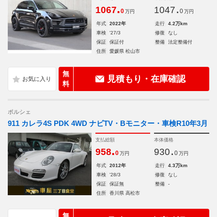
.
.
1067
1047
0
0
万円
万円
年式
2022年
走行
4.2万km
車検
'27/3
修復
なし
保証
保証付
整備
法定整備付
住所
愛媛県 松山市
無
見積もり・在庫確認
料
ポルシェ
911 カレラ4S PDK 4WD ナビTV・Bモニター・車検R10年3月
支払総額
本体価格
.
.
958
930
0
0
万円
万円
年式
2012年
走行
4.3万km
車検
'28/3
修復
なし
保証
保証無
整備
-
住所
香川県 高松市
無