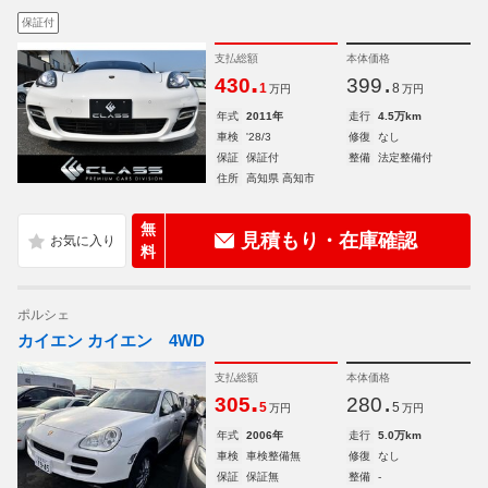
保証付
支払総額
本体価格
.
.
430
399
1
8
万円
万円
年式
2011年
走行
4.5万km
車検
'28/3
修復
なし
保証
保証付
整備
法定整備付
住所
高知県 高知市
無
見積もり・在庫確認
料
ポルシェ
カイエン カイエン 4WD
支払総額
本体価格
.
.
305
280
5
5
万円
万円
年式
2006年
走行
5.0万km
車検
車検整備無
修復
なし
保証
保証無
整備
-