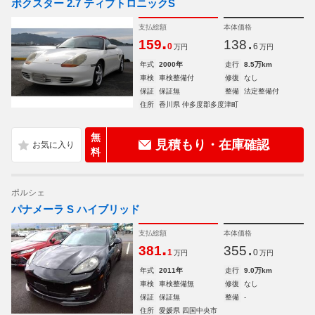
ボクスター 2.7 ティプトロニックS
支払総額
本体価格
.
.
159
138
0
6
万円
万円
年式
2000年
走行
8.5万km
車検
車検整備付
修復
なし
保証
保証無
整備
法定整備付
住所
香川県 仲多度郡多度津町
無
見積もり・在庫確認
料
ポルシェ
パナメーラ S ハイブリッド
支払総額
本体価格
.
.
381
355
1
0
万円
万円
年式
2011年
走行
9.0万km
車検
車検整備無
修復
なし
保証
保証無
整備
-
住所
愛媛県 四国中央市