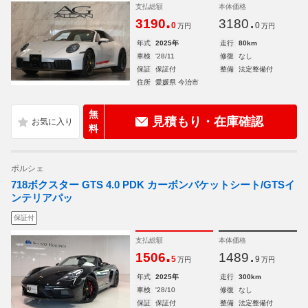
支払総額
本体価格
.
.
3190
3180
0
0
万円
万円
年式
2025年
走行
80km
車検
'28/11
修復
なし
保証
保証付
整備
法定整備付
住所
愛媛県 今治市
無
見積もり・在庫確認
料
ポルシェ
718ボクスター GTS 4.0 PDK カーボンバケットシート/GTSイ
ンテリアパッ
保証付
支払総額
本体価格
.
.
1506
1489
5
9
万円
万円
年式
2025年
走行
300km
車検
'28/10
修復
なし
保証
保証付
整備
法定整備付