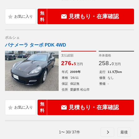
無
見積もり・在庫確認
料
ポルシェ
パナメーラ ターボ PDK 4WD
支払総額
本体価格
.
.
276
258
5
0
万円
万円
年式
2009年
走行
11.5万km
車検
'26/11
修復
なし
保証
保証無
整備
-
住所
愛媛県 松山市
無
見積もり・在庫確認
料
1
〜
30
/
37
件