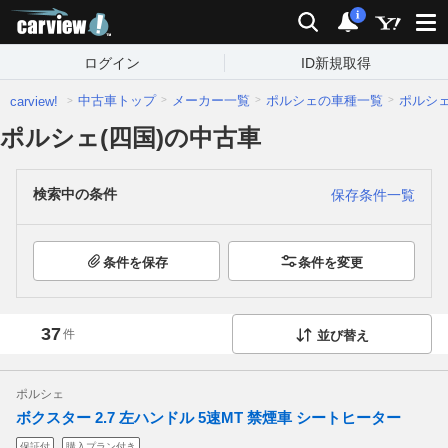
carview!
検索
通知
i
ログイン
ID新規取得
中古車トップ
メーカー一覧
ポルシェの車種一覧
ポルシ
carview!
ポルシェ(四国)の中古車
検索中の条件
保存条件一覧
条件を保存
条件を変更
37
件
並び替え
ポルシェ
ボクスター 2.7 左ハンドル 5速MT 禁煙車 シートヒーター
保証付
購入プラン付き