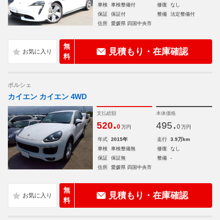
車検
車検整備付
修復
なし
保証
保証付
整備
法定整備付
住所
愛媛県 四国中央市
無
見積もり・在庫確認
料
ポルシェ
カイエン カイエン 4WD
支払総額
本体価格
.
.
520
495
0
0
万円
万円
年式
2015年
走行
3.9万km
車検
車検整備無
修復
なし
保証
保証無
整備
-
住所
愛媛県 四国中央市
無
見積もり・在庫確認
料