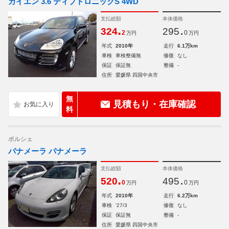
カイエン 3.6 ティプトロニックS 4WD
支払総額
本体価格
.
.
324
295
2
0
万円
万円
年式
2010年
走行
6.1万km
車検
車検整備無
修復
なし
保証
保証無
整備
-
住所
愛媛県 四国中央市
無
見積もり・在庫確認
料
ポルシェ
パナメーラ パナメーラ
支払総額
本体価格
.
.
520
495
0
0
万円
万円
年式
2010年
走行
6.2万km
車検
'27/3
修復
なし
保証
保証無
整備
-
住所
愛媛県 四国中央市