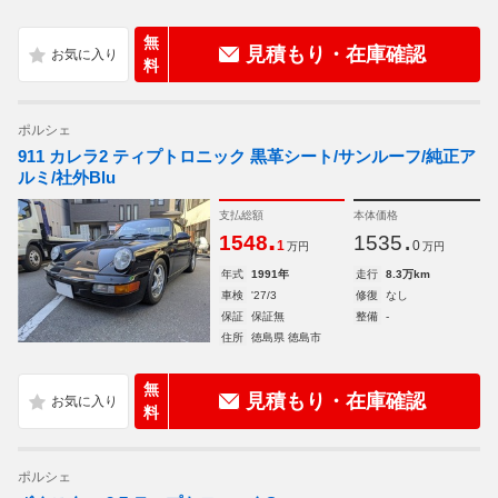
無
見積もり・在庫確認
料
ポルシェ
911 カレラ2 ティプトロニック 黒革シート/サンルーフ/純正ア
ルミ/社外Blu
支払総額
本体価格
.
.
1548
1535
1
0
万円
万円
年式
1991年
走行
8.3万km
車検
'27/3
修復
なし
保証
保証無
整備
-
住所
徳島県 徳島市
無
見積もり・在庫確認
料
ポルシェ