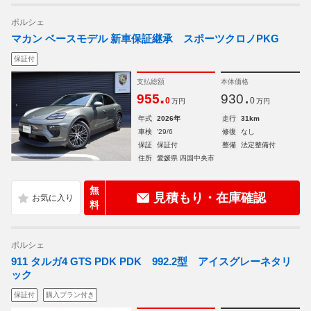
ポルシェ
マカン ベースモデル 新車保証継承 スポーツクロノPKG
保証付
支払総額
本体価格
.
.
955
930
0
0
万円
万円
年式
2026年
走行
31km
車検
'29/6
修復
なし
保証
保証付
整備
法定整備付
住所
愛媛県 四国中央市
無
見積もり・在庫確認
料
ポルシェ
911 タルガ4 GTS PDK PDK 992.2型 アイスグレーネタリ
ック
保証付
購入プラン付き