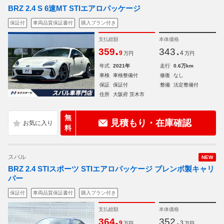
BRZ 2.4 S 6速MT STIエアロパッケージ
保証付
車両品質保証書付
購入プラン付き
支払総額
本体価格
.
.
359
343
9
4
万円
万円
年式
2021年
走行
0.6万km
車検
車検整備付
修復
なし
保証
保証付
整備
法定整備付
住所
大阪府 茨木市
無
見積もり・在庫確認
料
スバル
NEW
BRZ 2.4 STIスポーツ STIエアロパッケージ ブレンボ製キャリ
パー
保証付
車両品質保証書付
購入プラン付き
支払総額
本体価格
.
.
364
352
9
3
万円
万円