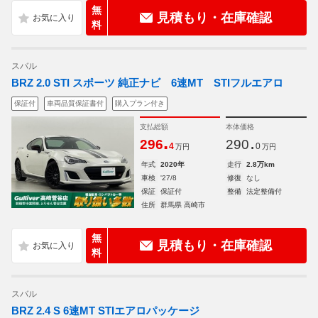
無
見積もり・在庫確認
料
スバル
BRZ 2.0 STI スポーツ 純正ナビ 6速MT STIフルエアロ
保証付
車両品質保証書付
購入プラン付き
支払総額
本体価格
.
.
296
290
4
0
万円
万円
年式
2020年
走行
2.8万km
車検
'27/8
修復
なし
保証
保証付
整備
法定整備付
住所
群馬県 高崎市
無
見積もり・在庫確認
料
スバル
BRZ 2.4 S 6速MT STIエアロパッケージ