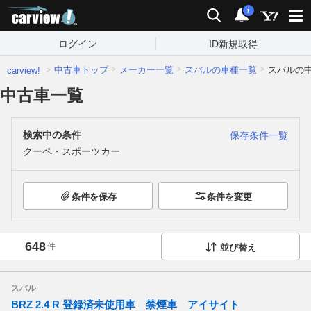
carview!
検索
通知
i
ログイン
ID新規取得
中古車トップ
メーカー一覧
スバルの車種一覧
スバルの
carview!
中古車一覧
検索中の条件
保存条件一覧
クーペ・スポーツカー
条件を保存
条件を変更
648
件
並び替え
スバル
BRZ 2.4 R 登録済未使用車 禁煙車 アイサイト