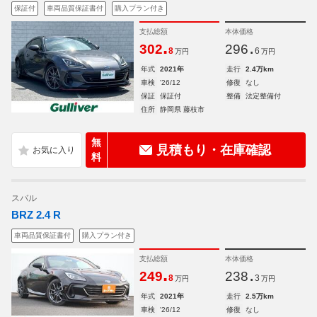
保証付
車両品質保証書付
購入プラン付き
支払総額
本体価格
.
.
302
296
8
6
万円
万円
年式
2021年
走行
2.4万km
車検
'26/12
修復
なし
保証
保証付
整備
法定整備付
住所
静岡県 藤枝市
無
見積もり・在庫確認
料
スバル
BRZ 2.4 R
車両品質保証書付
購入プラン付き
支払総額
本体価格
.
.
249
238
8
3
万円
万円
年式
2021年
走行
2.5万km
車検
'26/12
修復
なし