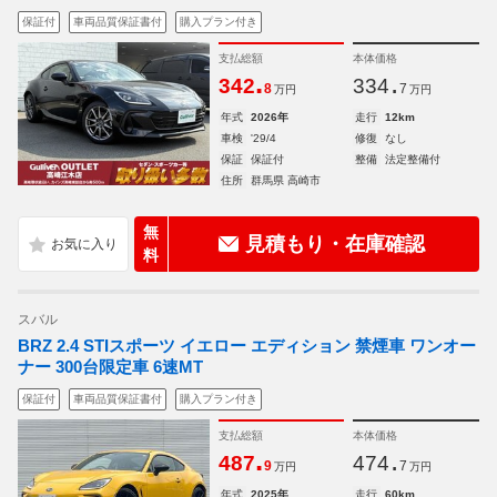
保証付
車両品質保証書付
購入プラン付き
支払総額
本体価格
.
.
342
334
8
7
万円
万円
年式
2026年
走行
12km
車検
'29/4
修復
なし
保証
保証付
整備
法定整備付
住所
群馬県 高崎市
無
見積もり・在庫確認
料
スバル
BRZ 2.4 STIスポーツ イエロー エディション 禁煙車 ワンオー
ナー 300台限定車 6速MT
保証付
車両品質保証書付
購入プラン付き
支払総額
本体価格
.
.
487
474
9
7
万円
万円
年式
2025年
走行
60km