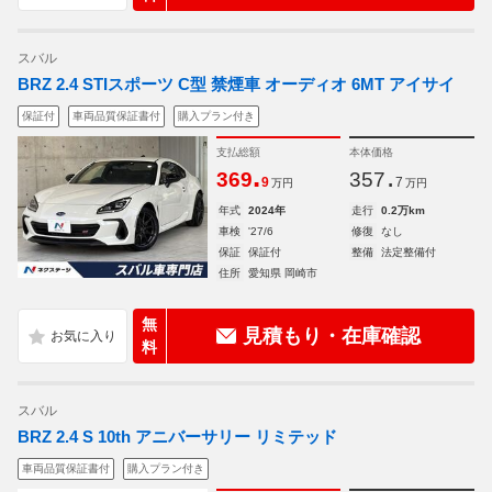
スバル
BRZ 2.4 STIスポーツ C型 禁煙車 オーディオ 6MT アイサイ
保証付
車両品質保証書付
購入プラン付き
支払総額
本体価格
.
.
369
357
9
7
万円
万円
年式
2024年
走行
0.2万km
車検
'27/6
修復
なし
保証
保証付
整備
法定整備付
住所
愛知県 岡崎市
無
見積もり・在庫確認
料
スバル
BRZ 2.4 S 10th アニバーサリー リミテッド
車両品質保証書付
購入プラン付き