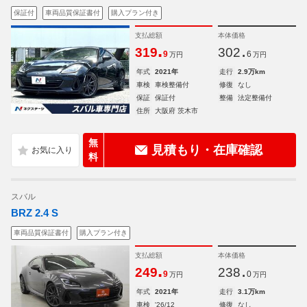
保証付
車両品質保証書付
購入プラン付き
支払総額
本体価格
.
.
319
302
9
6
万円
万円
年式
2021年
走行
2.9万km
車検
車検整備付
修復
なし
保証
保証付
整備
法定整備付
住所
大阪府 茨木市
無
見積もり・在庫確認
料
スバル
BRZ 2.4 S
車両品質保証書付
購入プラン付き
支払総額
本体価格
.
.
249
238
9
0
万円
万円
年式
2021年
走行
3.1万km
車検
'26/12
修復
なし