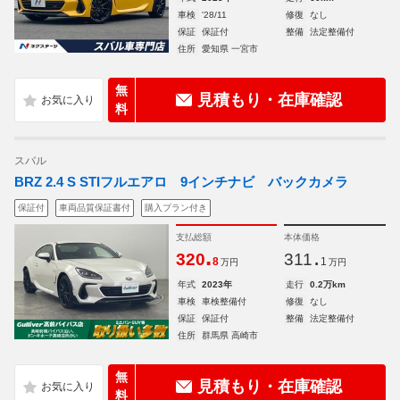
車検
'28/11
修復
なし
保証
保証付
整備
法定整備付
住所
愛知県 一宮市
無
見積もり・在庫確認
料
スバル
BRZ 2.4 S STIフルエアロ 9インチナビ バックカメラ
保証付
車両品質保証書付
購入プラン付き
支払総額
本体価格
.
.
320
311
8
1
万円
万円
年式
2023年
走行
0.2万km
車検
車検整備付
修復
なし
保証
保証付
整備
法定整備付
住所
群馬県 高崎市
無
見積もり・在庫確認
料