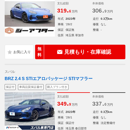
支払総額
本体価格
.
.
319
306
6
9
万円
万円
年式
2023年
走行
0.3万km
車検
'28/2
修復
なし
保証
保証無
整備
-
住所
埼玉県 草加市
無
見積もり・在庫確認
料
スバル
BRZ 2.4 S STIエアロパッケージ STIマフラー
保証付
車両品質保証書付
購入プラン付き
支払総額
本体価格
.
.
349
337
9
6
万円
万円
年式
2023年
走行
0.3万km
車検
'28/1
修復
なし
保証
保証付
整備
法定整備付
住所
埼玉県 春日部市