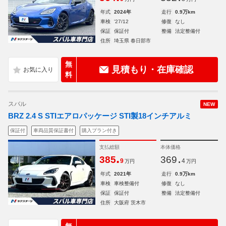
年式
2024年
走行
0.9万km
車検
'27/12
修復
なし
保証
保証付
整備
法定整備付
住所
埼玉県 春日部市
無
見積もり・在庫確認
料
スバル
NEW
BRZ 2.4 S STIエアロパッケージ STI製18インチアルミ
保証付
車両品質保証書付
購入プラン付き
支払総額
本体価格
.
.
385
369
9
4
万円
万円
年式
2021年
走行
0.9万km
車検
車検整備付
修復
なし
保証
保証付
整備
法定整備付
住所
大阪府 茨木市