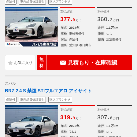
保証付
車両品質保証書付
購入プラン付き
支払総額
本体価格
.
.
377
360
9
2
万円
万円
年式
2024年
走行
1.1万km
車検
車検整備付
修復
なし
保証
保証付
整備
法定整備付
住所
愛知県 春日井市
無
見積もり・在庫確認
料
スバル
BRZ 2.4 S 禁煙 STIフルエアロ アイサイト
保証付
車両品質保証書付
購入プラン付き
支払総額
本体価格
.
.
319
307
9
6
万円
万円
年式
2022年
走行
1.1万km
車検
'28/1
修復
なし