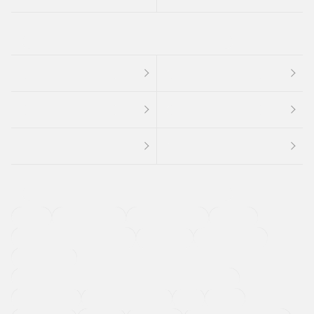
４ＷＤ
定期点検記録簿
ワンオーナーカー
福祉車両
メーカー系販売店取り扱い車
修復歴無し
アルミホイール
寒冷地仕様車
過給機設定モデル（ターボ・スーパーチャージャーなど)
ETC
CDプレーヤー
カーナビゲーション
禁煙車