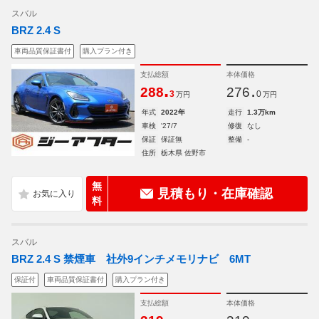
スバル
BRZ 2.4 S
車両品質保証書付
購入プラン付き
支払総額
本体価格
.
.
288
276
3
0
万円
万円
年式
2022年
走行
1.3万km
車検
'27/7
修復
なし
保証
保証無
整備
-
住所
栃木県 佐野市
無
見積もり・在庫確認
料
スバル
BRZ 2.4 S 禁煙車 社外9インチメモリナビ 6MT
保証付
車両品質保証書付
購入プラン付き
支払総額
本体価格