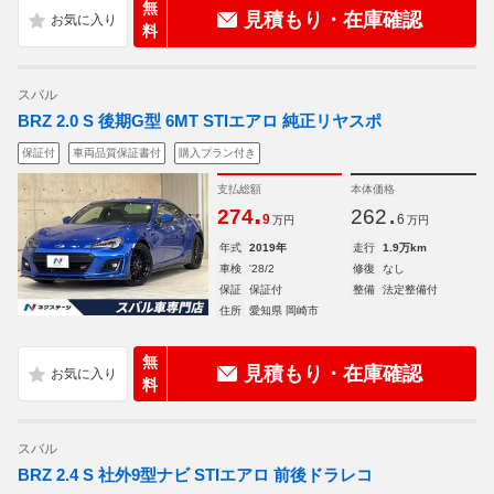
無
見積もり・在庫確認
料
スバル
BRZ 2.0 S 後期G型 6MT STIエアロ 純正リヤスポ
保証付
車両品質保証書付
購入プラン付き
支払総額
本体価格
.
.
274
262
9
6
万円
万円
年式
2019年
走行
1.9万km
車検
'28/2
修復
なし
保証
保証付
整備
法定整備付
住所
愛知県 岡崎市
無
見積もり・在庫確認
料
スバル
BRZ 2.4 S 社外9型ナビ STIエアロ 前後ドラレコ