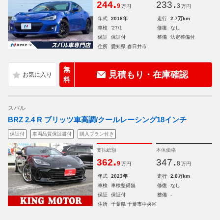
.
.
244
233
9
3
万円
万円
年式
2018年
走行
2.7万km
車検
'27/1
修復
なし
保証
保証付
整備
法定整備付
住所
愛知県 春日井市
無
見積もり・在庫確認
料
スバル
BRZ 2.4 R ブリッツ車高調/クールレーシング18インチ
保証付
車両品質保証書付
購入プラン付き
支払総額
本体価格
.
.
362
347
9
8
万円
万円
年式
2023年
走行
2.8万km
車検
車検整備無
修復
なし
保証
保証付
整備
-
住所
千葉県 千葉市中央区