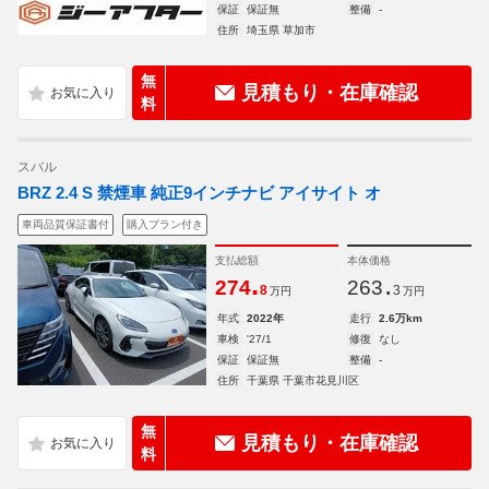
保証
保証無
整備
-
住所
埼玉県 草加市
無
見積もり・在庫確認
料
スバル
BRZ 2.4 S 禁煙車 純正9インチナビ アイサイト オ
車両品質保証書付
購入プラン付き
支払総額
本体価格
.
.
274
263
8
3
万円
万円
年式
2022年
走行
2.6万km
車検
'27/1
修復
なし
保証
保証無
整備
-
住所
千葉県 千葉市花見川区
無
見積もり・在庫確認
料