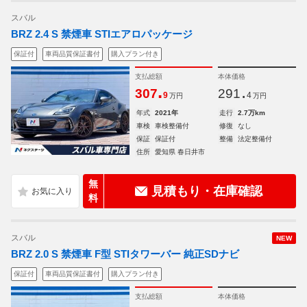
スバル
BRZ 2.4 S 禁煙車 STIエアロパッケージ
保証付
車両品質保証書付
購入プラン付き
支払総額
本体価格
.
.
307
291
9
4
万円
万円
年式
2021年
走行
2.7万km
車検
車検整備付
修復
なし
保証
保証付
整備
法定整備付
住所
愛知県 春日井市
無
見積もり・在庫確認
料
スバル
NEW
BRZ 2.0 S 禁煙車 F型 STIタワーバー 純正SDナビ
保証付
車両品質保証書付
購入プラン付き
支払総額
本体価格