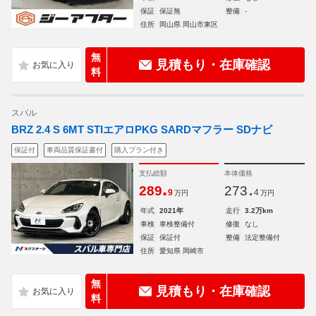
保証
保証無
整備
-
住所
岡山県 岡山市東区
無
見積もり・在庫確認
料
スバル
BRZ 2.4 S 6MT STIエアロPKG SARDマフラー SDナビ
保証付
車両品質保証書付
購入プラン付き
支払総額
本体価格
.
.
289
273
9
4
万円
万円
年式
2021年
走行
3.2万km
車検
車検整備付
修復
なし
保証
保証付
整備
法定整備付
住所
愛知県 岡崎市
無
見積もり・在庫確認
料