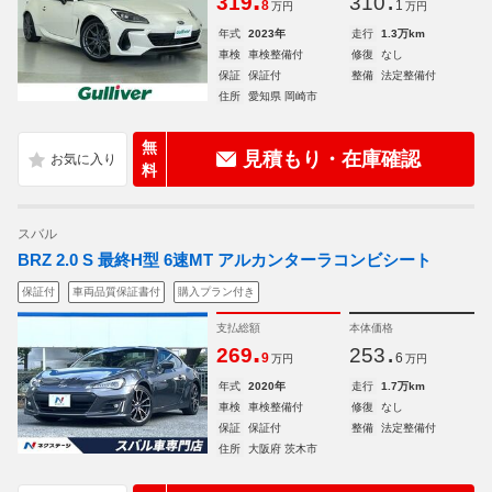
.
.
319
310
8
1
万円
万円
年式
2023年
走行
1.3万km
車検
車検整備付
修復
なし
保証
保証付
整備
法定整備付
住所
愛知県 岡崎市
無
見積もり・在庫確認
料
スバル
BRZ 2.0 S 最終H型 6速MT アルカンターラコンビシート
保証付
車両品質保証書付
購入プラン付き
支払総額
本体価格
.
.
269
253
9
6
万円
万円
年式
2020年
走行
1.7万km
車検
車検整備付
修復
なし
保証
保証付
整備
法定整備付
住所
大阪府 茨木市