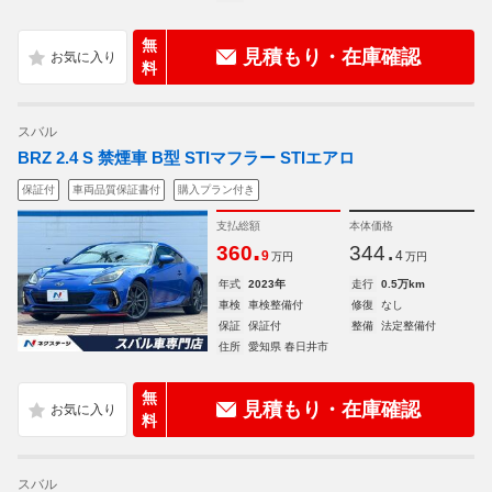
無
見積もり・在庫確認
料
スバル
BRZ 2.4 S 禁煙車 B型 STIマフラー STIエアロ
保証付
車両品質保証書付
購入プラン付き
支払総額
本体価格
.
.
360
344
9
4
万円
万円
年式
2023年
走行
0.5万km
車検
車検整備付
修復
なし
保証
保証付
整備
法定整備付
住所
愛知県 春日井市
無
見積もり・在庫確認
料
スバル