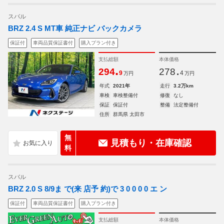
スバル
BRZ 2.4 S MT車 純正ナビ バックカメラ
保証付
車両品質保証書付
購入プラン付き
支払総額
本体価格
.
.
294
278
9
4
万円
万円
年式
2021年
走行
3.2万km
車検
車検整備付
修復
なし
保証
保証付
整備
法定整備付
住所
群馬県 太田市
無
見積もり・在庫確認
料
スバル
BRZ 2.0 S 8/9ま で(来 店予 約)で 3 0 0 0 0 エ ン
保証付
車両品質保証書付
購入プラン付き
支払総額
本体価格