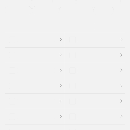
法定整備付き
保証付き
エアバッグ
ディスチャージドランプ
支払総顔あり
クーポンあり
車両品質評価書付
新着車両