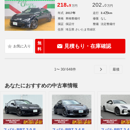
.
.
218
202
9
0
万円
万円
年式
2017年
走行
3.4万km
車検
車検整備付
修復
なし
保証
保証付
整備
法定整備付
住所
埼玉県 さいたま市緑区
無
見積もり・在庫確認
料
1
〜
30
/
648
件
あなたにおすすめの中古車情報
スバル BRZ 2.0 S
スバル BRZ 2.4 S
スバル BRZ 2.4