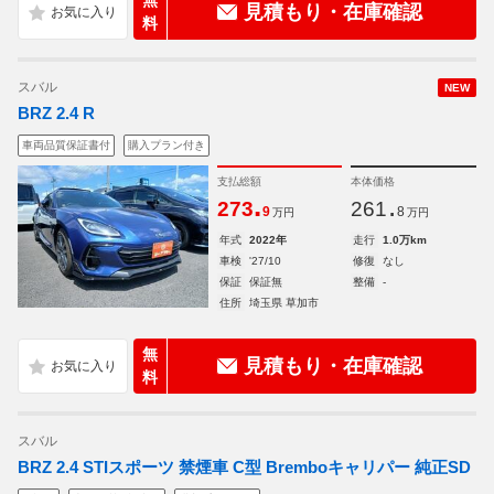
無
見積もり・在庫確認
料
スバル
NEW
BRZ 2.4 R
車両品質保証書付
購入プラン付き
支払総額
本体価格
.
.
273
261
9
8
万円
万円
年式
2022年
走行
1.0万km
車検
'27/10
修復
なし
保証
保証無
整備
-
住所
埼玉県 草加市
無
見積もり・在庫確認
料
スバル
BRZ 2.4 STIスポーツ 禁煙車 C型 Bremboキャリパー 純正SD