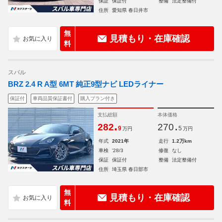
保証
保証付
整備
法定整備付
住所
愛知県 春日井市
無
見積もり・在庫確認
料
スバル
BRZ 2.4 R A型 6MT 純正9型ナビ LEDライナー
保証付
車両品質保証書付
購入プラン付き
支払総額
本体価格
.
.
282
270
9
5
万円
万円
年式
2021年
走行
1.2万km
車検
'28/3
修復
なし
保証
保証付
整備
法定整備付
住所
埼玉県 春日部市
無
見積もり・在庫確認
料