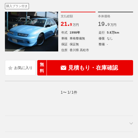
購入プラン付き
支払総額
本体価格
.
.
21
19
9
9
万円
万円
年式
1998年
走行
5.8万km
車検
車検整備無
修復
なし
保証
保証無
整備
-
住所
香川県 高松市
無
見積もり・在庫確認
料
1
〜
1
/
1
件