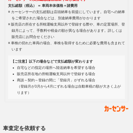
支払総額（税込） ＝ 車両本体価格＋諸費用
カーセンサーの支払総額は店頭納車を前提にしています。自宅への納車
をご希望された場合などは、別途納車費用がかかります
販売店の所在する所轄運輸支局以外で登録する際や、車の定置場所、登
録月によって、手数料や税金の額が異なる場合があります。詳しくは
販売店にお問合せください
車検の切れた車両の場合、車検を取得するために必要な費用も含まれて
います
【ご注意】以下の場合などで支払総額が変わります
自宅などの指定の場所へ陸送納車を希望する場合
販売店所在地の所轄運輸支局以外で登録する場合
商談～契約～登録の間に「登録月」がずれる場合
（登録月が3月から4月にずれる場合は自動車税の額が大きく上が
ります）
車査定を依頼する