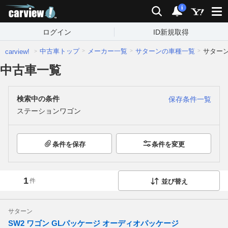
carview!
検索
通知
i
ログイン
ID新規取得
中古車トップ
メーカー一覧
サターンの車種一覧
サター
carview!
中古車一覧
検索中の条件
保存条件一覧
ステーションワゴン
条件を保存
条件を変更
1
件
並び替え
サターン
SW2 ワゴン GLパッケージ オーディオパッケージ