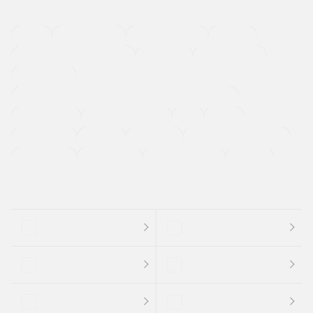
４ＷＤ
定期点検記録簿
ワンオーナーカー
福祉車両
メーカー系販売店取り扱い車
修復歴無し
アルミホイール
寒冷地仕様車
過給機設定モデル（ターボ・スーパーチャージャーなど)
ETC
CDプレーヤー
カーナビゲーション
禁煙車
法定整備付き
保証付き
エアバッグ
ディスチャージドランプ
支払総顔あり
クーポンあり
車両品質評価書付
新着車両