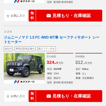
住所
新潟県 新潟市南区
無
見積もり・在庫確認
料
スズキ
ジムニーノマド 1.5 FC 4WD MT車 セーフティサポート シー
トヒーター
保証付
車両品質保証書付
購入プラン付き
支払総額
本体価格
.
.
324
312
9
6
万円
万円
年式
2026年
走行
53km
車検
'29/4
修復
なし
保証
保証付
整備
法定整備付
住所
新潟県 新潟市南区
無
見積もり・在庫確認
料