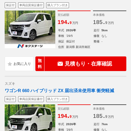
保証付
車両品質保証書付
購入プラン付き
支払総額
本体価格
.
.
194
185
9
9
万円
万円
年式
2026年
走行
5km
車検
'29/5
修復
なし
保証
保証付
整備
-
住所
新潟県 新潟市南区
無
見積もり・在庫確認
料
スズキ
ワゴンR 660 ハイブリッド ZX 届出済未使用車 衝突軽減
保証付
車両品質保証書付
購入プラン付き
支払総額
本体価格
.
.
194
185
9
9
万円
万円
年式
2026年
走行
7km
車検
'29/5
修復
なし