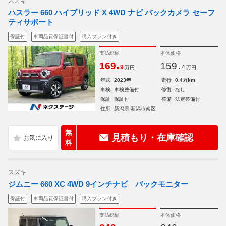
スズキ
ハスラー 660 ハイブリッド X 4WD ナビ バックカメラ セーフ
ティサポート
保証付
車両品質保証書付
購入プラン付き
支払総額
本体価格
.
.
169
159
9
4
万円
万円
年式
2023年
走行
0.4万km
車検
車検整備付
修復
なし
保証
保証付
整備
法定整備付
住所
新潟県 新潟市南区
無
見積もり・在庫確認
料
スズキ
ジムニー 660 XC 4WD 9インチナビ バックモニター
保証付
車両品質保証書付
購入プラン付き
支払総額
本体価格