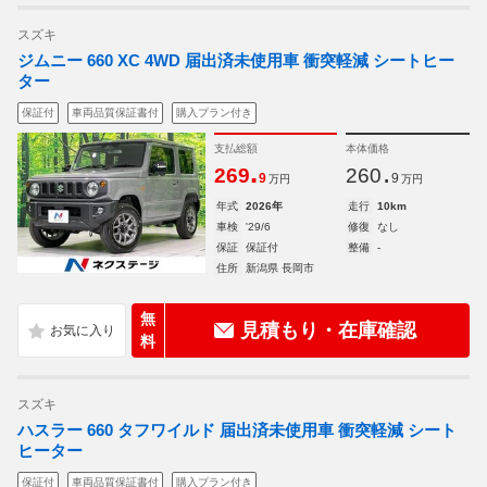
スズキ
ジムニー 660 XC 4WD 届出済未使用車 衝突軽減 シートヒー
ター
保証付
車両品質保証書付
購入プラン付き
支払総額
本体価格
.
.
269
260
9
9
万円
万円
年式
2026年
走行
10km
車検
'29/6
修復
なし
保証
保証付
整備
-
住所
新潟県 長岡市
無
見積もり・在庫確認
料
スズキ
ハスラー 660 タフワイルド 届出済未使用車 衝突軽減 シート
ヒーター
保証付
車両品質保証書付
購入プラン付き