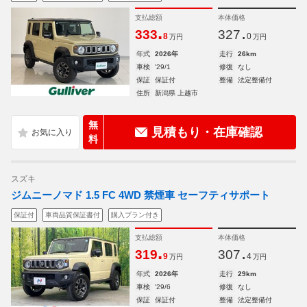
支払総額
本体価格
.
.
333
327
8
0
万円
万円
年式
2026年
走行
26km
車検
'29/1
修復
なし
保証
保証付
整備
法定整備付
住所
新潟県 上越市
無
見積もり・在庫確認
料
スズキ
ジムニーノマド 1.5 FC 4WD 禁煙車 セーフティサポート
保証付
車両品質保証書付
購入プラン付き
支払総額
本体価格
.
.
319
307
9
4
万円
万円
年式
2026年
走行
29km
車検
'29/6
修復
なし
保証
保証付
整備
法定整備付