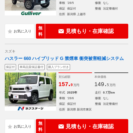
車検
'28/5
修復
なし
保証
保証付
整備
法定整備付
住所
新潟県 上越市
無
見積もり・在庫確認
料
スズキ
ハスラー 660 ハイブリッド G 禁煙車 衝突被害軽減システム
保証付
車両品質保証書付
購入プラン付き
支払総額
本体価格
.
.
157
149
9
5
万円
万円
年式
2025年
走行
0.7万km
車検
'28/6
修復
なし
保証
保証付
整備
法定整備付
住所
新潟県 新潟市東区
無
見積もり・在庫確認
料