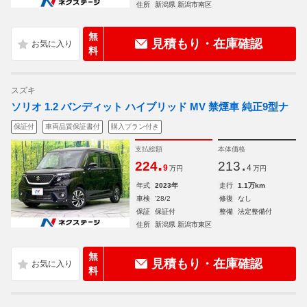
住所
新潟県 新潟市南区
無
見積もり・在庫確認
料
スズキ
ソリオ 1.2 バンディット ハイブリッド MV 禁煙車 純正9型ナ
保証付
車両品質保証書付
購入プラン付き
支払総額
本体価格
.
.
224
213
9
4
万円
万円
年式
2023年
走行
1.1万km
車検
'28/2
修復
なし
保証
保証付
整備
法定整備付
住所
新潟県 新潟市東区
無
見積もり・在庫確認
料