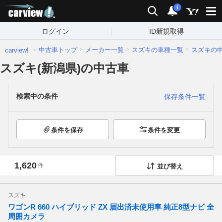
carview!
検索
通知
i
ログイン
ID新規取得
中古車トップ
メーカー一覧
スズキの車種一覧
スズキの
carview!
スズキ(新潟県)の中古車
検索中の条件
保存条件一覧
条件を保存
条件を変更
1,620
件
並び替え
スズキ
ワゴンR 660 ハイブリッド ZX 届出済未使用車 純正8型ナビ 全
周囲カメラ