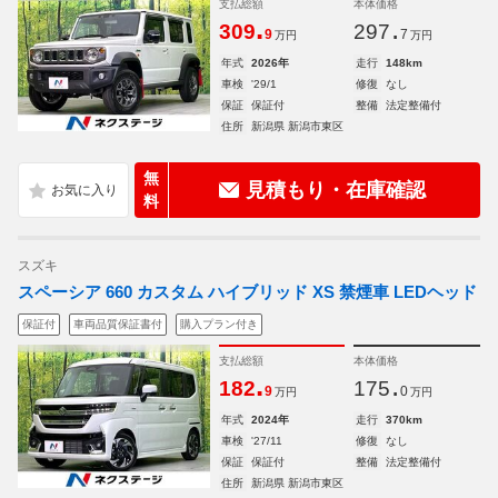
支払総額
本体価格
.
.
309
297
9
7
万円
万円
年式
2026年
走行
148km
車検
'29/1
修復
なし
保証
保証付
整備
法定整備付
住所
新潟県 新潟市東区
無
見積もり・在庫確認
料
スズキ
スペーシア 660 カスタム ハイブリッド XS 禁煙車 LEDヘッド
保証付
車両品質保証書付
購入プラン付き
支払総額
本体価格
.
.
182
175
9
0
万円
万円
年式
2024年
走行
370km
車検
'27/11
修復
なし
保証
保証付
整備
法定整備付
住所
新潟県 新潟市東区