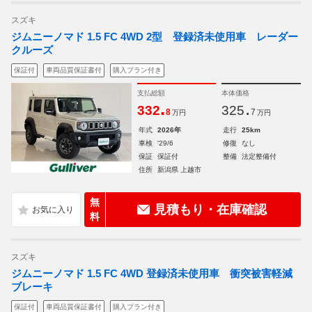
スズキ
ジムニーノマド 1.5 FC 4WD 2型 登録済未使用車 レーダー
クルーズ
保証付
車両品質保証書付
購入プラン付き
支払総額
本体価格
.
.
332
325
8
7
万円
万円
年式
2026年
走行
25km
車検
'29/6
修復
なし
保証
保証付
整備
法定整備付
住所
新潟県 上越市
無
見積もり・在庫確認
料
スズキ
ジムニーノマド 1.5 FC 4WD 登録済未使用車 衝突被害軽減
ブレーキ
保証付
車両品質保証書付
購入プラン付き