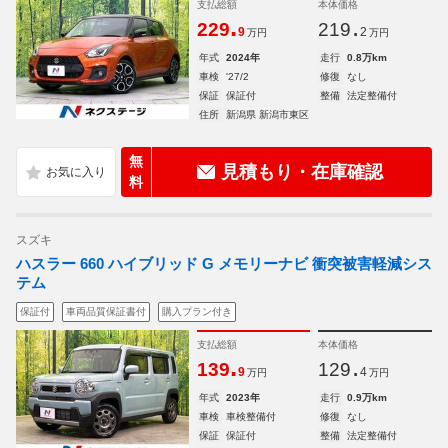
支払総額
本体価格
.
.
229
219
9
2
万円
万円
年式
2024年
走行
0.8万km
車検
'27/2
修復
なし
保証
保証付
整備
法定整備付
住所
新潟県 新潟市東区
無
見積もり・在庫確認
料
スズキ
ハスラー 660 ハイブリッド G メモリーナビ 衝突被害軽減シス
テム
保証付
車両品質保証書付
購入プラン付き
支払総額
本体価格
.
.
139
129
9
4
万円
万円
年式
2023年
走行
0.9万km
車検
車検整備付
修復
なし
保証
保証付
整備
法定整備付