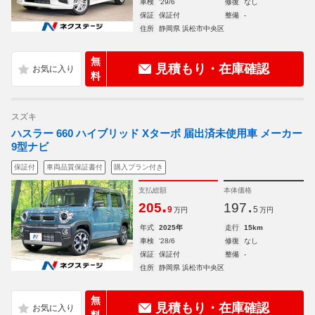
車検
'29/6
修復
なし
保証
保証付
整備
-
住所
静岡県 浜松市中央区
無
見積もり・在庫確認
料
スズキ
ハスラー 660 ハイブリッド Xターボ 届出済未使用車 メーカー
9型ナビ
保証付
車両品質保証書付
購入プラン付き
支払総額
本体価格
.
.
205
197
9
5
万円
万円
年式
2025年
走行
15km
車検
'28/6
修復
なし
保証
保証付
整備
-
住所
静岡県 浜松市中央区
無
見積もり・在庫確認