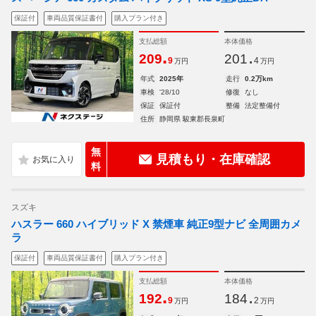
保証付
車両品質保証書付
購入プラン付き
支払総額
本体価格
.
.
209
201
9
4
万円
万円
年式
2025年
走行
0.2万km
車検
'28/10
修復
なし
保証
保証付
整備
法定整備付
住所
静岡県 駿東郡長泉町
無
見積もり・在庫確認
料
スズキ
ハスラー 660 ハイブリッド X 禁煙車 純正9型ナビ 全周囲カメ
ラ
保証付
車両品質保証書付
購入プラン付き
支払総額
本体価格
.
.
192
184
9
2
万円
万円