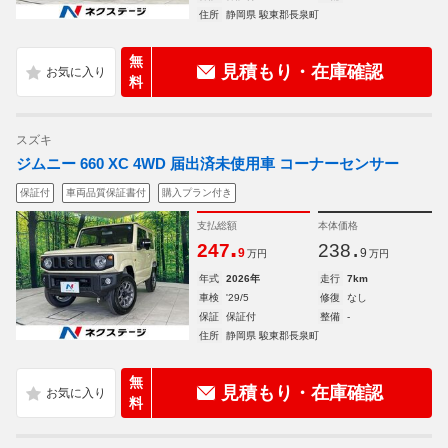
住所
静岡県 駿東郡長泉町
無
見積もり・在庫確認
料
スズキ
ジムニー 660 XC 4WD 届出済未使用車 コーナーセンサー
保証付
車両品質保証書付
購入プラン付き
支払総額
本体価格
.
.
247
238
9
9
万円
万円
年式
2026年
走行
7km
車検
'29/5
修復
なし
保証
保証付
整備
-
住所
静岡県 駿東郡長泉町
無
見積もり・在庫確認
料