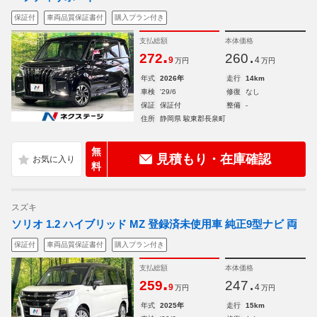
保証付
車両品質保証書付
購入プラン付き
支払総額
本体価格
.
.
272
260
9
4
万円
万円
年式
2026年
走行
14km
車検
'29/6
修復
なし
保証
保証付
整備
-
住所
静岡県 駿東郡長泉町
無
見積もり・在庫確認
料
スズキ
ソリオ 1.2 ハイブリッド MZ 登録済未使用車 純正9型ナビ 両
保証付
車両品質保証書付
購入プラン付き
支払総額
本体価格
.
.
259
247
9
4
万円
万円
年式
2025年
走行
15km