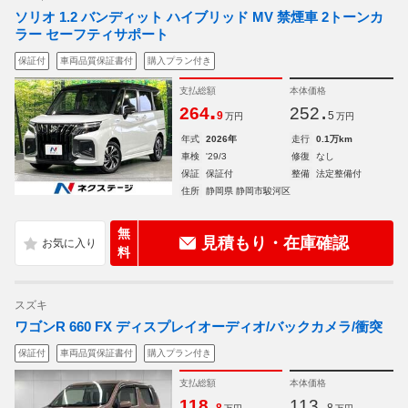
ソリオ 1.2 バンディット ハイブリッド MV 禁煙車 2トーンカ
ラー セーフティサポート
保証付
車両品質保証書付
購入プラン付き
支払総額
本体価格
.
.
264
252
9
5
万円
万円
年式
2026年
走行
0.1万km
車検
'29/3
修復
なし
保証
保証付
整備
法定整備付
住所
静岡県 静岡市駿河区
無
見積もり・在庫確認
料
スズキ
ワゴンR 660 FX ディスプレイオーディオ/バックカメラ/衝突
保証付
車両品質保証書付
購入プラン付き
支払総額
本体価格
.
.
118
113