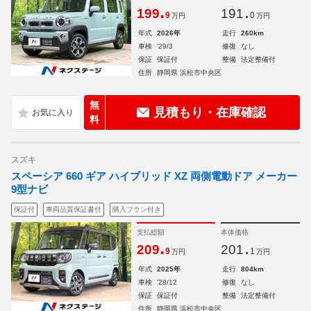
.
.
199
191
9
0
万円
万円
年式
2026年
走行
260km
車検
'29/3
修復
なし
保証
保証付
整備
法定整備付
住所
静岡県 浜松市中央区
無
見積もり・在庫確認
料
スズキ
スペーシア 660 ギア ハイブリッド XZ 両側電動ドア メーカー
9型ナビ
保証付
車両品質保証書付
購入プラン付き
支払総額
本体価格
.
.
209
201
9
1
万円
万円
年式
2025年
走行
804km
車検
'28/12
修復
なし
保証
保証付
整備
法定整備付
住所
静岡県 浜松市中央区