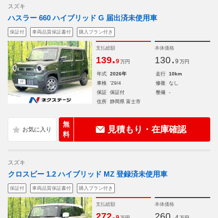
スズキ
ハスラー 660 ハイブリッド G 届出済未使用車
保証付
車両品質保証書付
購入プラン付き
支払総額
本体価格
.
.
139
130
9
9
万円
万円
年式
2026年
走行
10km
車検
'29/4
修復
なし
保証
保証付
整備
-
住所
静岡県 富士市
無
見積もり・在庫確認
料
スズキ
クロスビー 1.2 ハイブリッド MZ 登録済未使用車
保証付
車両品質保証書付
購入プラン付き
支払総額
本体価格
.
.
272
260
9
4
万円
万円