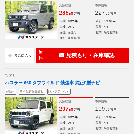
支払総額
本体価格
.
.
235
227
9
6
万円
万円
年式
2025年
走行
0.3万km
車検
'28/7
修復
なし
保証
保証付
整備
法定整備付
住所
静岡県 富士市
無
見積もり・在庫確認
料
スズキ
ハスラー 660 タフワイルド 禁煙車 純正9型ナビ
保証付
車両品質保証書付
購入プラン付き
支払総額
本体価格
.
.
207
199
9
6
万円
万円
年式
2025年
走行
0.3万km
車検
'28/4
修復
なし
保証
保証付
整備
法定整備付