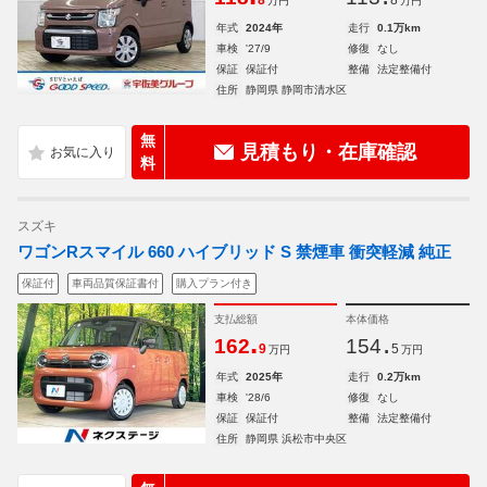
8
8
万円
万円
年式
2024年
走行
0.1万km
車検
'27/9
修復
なし
保証
保証付
整備
法定整備付
住所
静岡県 静岡市清水区
無
見積もり・在庫確認
料
スズキ
ワゴンRスマイル 660 ハイブリッド S 禁煙車 衝突軽減 純正
保証付
車両品質保証書付
購入プラン付き
支払総額
本体価格
.
.
162
154
9
5
万円
万円
年式
2025年
走行
0.2万km
車検
'28/6
修復
なし
保証
保証付
整備
法定整備付
住所
静岡県 浜松市中央区