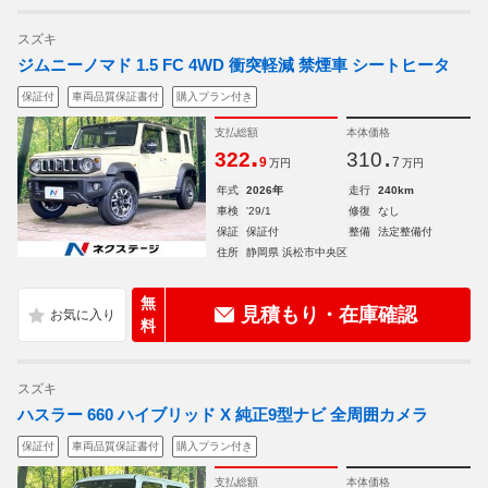
スズキ
ジムニーノマド 1.5 FC 4WD 衝突軽減 禁煙車 シートヒータ
保証付
車両品質保証書付
購入プラン付き
支払総額
本体価格
.
.
322
310
9
7
万円
万円
年式
2026年
走行
240km
車検
'29/1
修復
なし
保証
保証付
整備
法定整備付
住所
静岡県 浜松市中央区
無
見積もり・在庫確認
料
スズキ
ハスラー 660 ハイブリッド X 純正9型ナビ 全周囲カメラ
保証付
車両品質保証書付
購入プラン付き
支払総額
本体価格