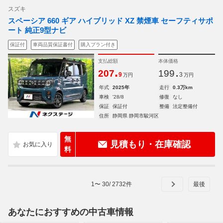
スズキ
スペーシア 660 ギア ハイブリッド XZ 禁煙車 セーフティサポ
ート 純正9型ナビ
保証付
車両品質保証書付
購入プラン付き
支払総額
本体価格
.
.
207
199
9
3
万円
万円
年式
2025年
走行
0.3万km
車検
'28/8
修復
なし
保証
保証付
整備
法定整備付
住所
静岡県 静岡市駿河区
無
見積もり・在庫確認
料
1
〜
30
/
2732
件
あなたにおすすめの中古車情報