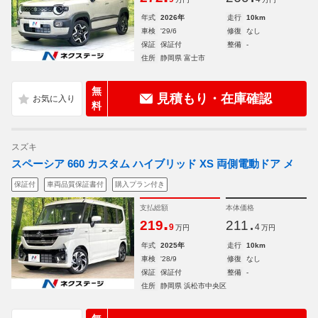
年式
2026年
走行
10km
車検
'29/6
修復
なし
保証
保証付
整備
-
住所
静岡県 富士市
無
見積もり・在庫確認
料
スズキ
スペーシア 660 カスタム ハイブリッド XS 両側電動ドア メ
保証付
車両品質保証書付
購入プラン付き
支払総額
本体価格
.
.
219
211
9
4
万円
万円
年式
2025年
走行
10km
車検
'28/9
修復
なし
保証
保証付
整備
-
住所
静岡県 浜松市中央区