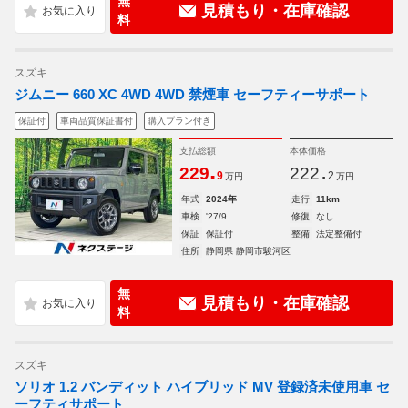
無
見積もり・在庫確認
料
スズキ
ジムニー 660 XC 4WD 4WD 禁煙車 セーフティーサポート
保証付
車両品質保証書付
購入プラン付き
支払総額
本体価格
.
.
229
222
9
2
万円
万円
年式
2024年
走行
11km
車検
'27/9
修復
なし
保証
保証付
整備
法定整備付
住所
静岡県 静岡市駿河区
無
見積もり・在庫確認
料
スズキ
ソリオ 1.2 バンディット ハイブリッド MV 登録済未使用車 セ
ーフティサポート