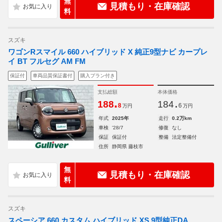
無
見積もり・在庫確認
料
スズキ
ワゴンRスマイル 660 ハイブリッド X 純正9型ナビ カープレ
イ BT フルセグ AM FM
保証付
車両品質保証書付
購入プラン付き
支払総額
本体価格
.
.
188
184
8
6
万円
万円
年式
2025年
走行
0.2万km
車検
'28/7
修復
なし
保証
保証付
整備
法定整備付
住所
静岡県 藤枝市
無
見積もり・在庫確認
料
スズキ
スペーシア 660 カスタム ハイブリッド XS 9型純正DA