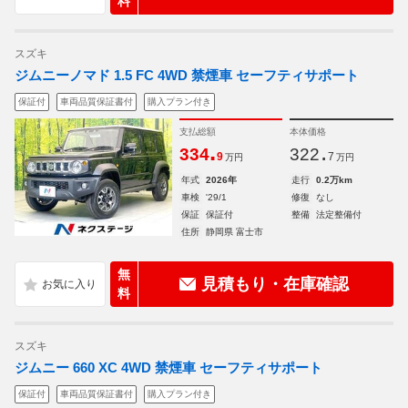
料
スズキ
ジムニーノマド 1.5 FC 4WD 禁煙車 セーフティサポート
保証付
車両品質保証書付
購入プラン付き
支払総額
本体価格
.
.
334
322
9
7
万円
万円
年式
2026年
走行
0.2万km
車検
'29/1
修復
なし
保証
保証付
整備
法定整備付
住所
静岡県 富士市
無
見積もり・在庫確認
料
スズキ
ジムニー 660 XC 4WD 禁煙車 セーフティサポート
保証付
車両品質保証書付
購入プラン付き