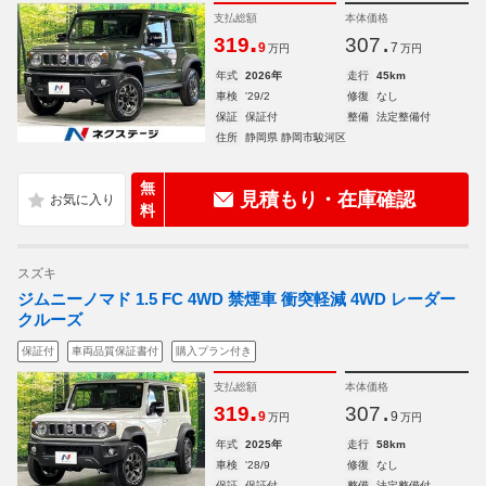
支払総額
本体価格
.
.
319
307
9
7
万円
万円
年式
2026年
走行
45km
車検
'29/2
修復
なし
保証
保証付
整備
法定整備付
住所
静岡県 静岡市駿河区
無
見積もり・在庫確認
料
スズキ
ジムニーノマド 1.5 FC 4WD 禁煙車 衝突軽減 4WD レーダー
クルーズ
保証付
車両品質保証書付
購入プラン付き
支払総額
本体価格
.
.
319
307
9
9
万円
万円
年式
2025年
走行
58km
車検
'28/9
修復
なし
保証
保証付
整備
法定整備付