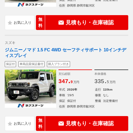
住所
静岡県 静岡市駿河区
無
見積もり・在庫確認
料
スズキ
ジムニーノマド 1.5 FC 4WD セーフティサポート 10インチデ
ィスプレイ
保証付
車両品質保証書付
購入プラン付き
支払総額
本体価格
.
.
347
335
9
5
万円
万円
年式
2026年
走行
110km
車検
'29/5
修復
なし
保証
保証付
整備
法定整備付
住所
静岡県 静岡市駿河区
無
見積もり・在庫確認
料