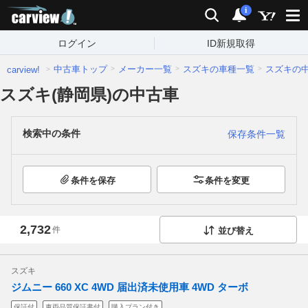
carview!
検索
通知
i
ログイン
ID新規取得
中古車トップ
メーカー一覧
スズキの車種一覧
スズキの
carview!
スズキ(静岡県)の中古車
検索中の条件
保存条件一覧
条件を保存
条件を変更
2,732
件
並び替え
スズキ
ジムニー 660 XC 4WD 届出済未使用車 4WD ターボ
保証付
車両品質保証書付
購入プラン付き