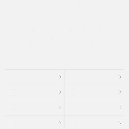
メーカー系販売店取り扱い車
修復歴無し
アルミホイール
寒冷地仕様車
過給機設定モデル（ターボ・スーパーチャージャーなど)
ETC
CDプレーヤー
カーナビゲーション
禁煙車
法定整備付き
保証付き
エアバッグ
ディスチャージドランプ
支払総顔あり
クーポンあり
車両品質評価書付
新着車両