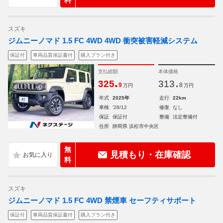
料
スズキ
ジムニーノマド 1.5 FC 4WD 4WD 衝突被害軽減システム
保証付
車両品質保証書付
購入プラン付き
支払総額
本体価格
.
.
325
313
9
8
万円
万円
年式
2025年
走行
22km
車検
'28/12
修復
なし
保証
保証付
整備
法定整備付
住所
静岡県 浜松市中央区
無
見積もり・在庫確認
料
スズキ
ジムニーノマド 1.5 FC 4WD 禁煙車 セーフティサポート
保証付
車両品質保証書付
購入プラン付き