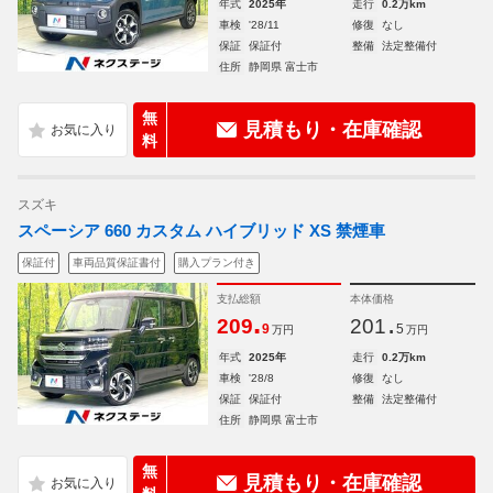
年式
2025年
走行
0.2万km
車検
'28/11
修復
なし
保証
保証付
整備
法定整備付
住所
静岡県 富士市
無
見積もり・在庫確認
料
スズキ
スペーシア 660 カスタム ハイブリッド XS 禁煙車
保証付
車両品質保証書付
購入プラン付き
支払総額
本体価格
.
.
209
201
9
5
万円
万円
年式
2025年
走行
0.2万km
車検
'28/8
修復
なし
保証
保証付
整備
法定整備付
住所
静岡県 富士市
無
見積もり・在庫確認