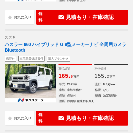
住所
静岡県 富士市
無
見積もり・在庫確認
料
スズキ
ハスラー 660 ハイブリッド G 9型メーカーナビ 全周囲カメラ
Bluetooth
保証付
車両品質保証書付
購入プラン付き
支払総額
本体価格
.
.
165
155
9
2
万円
万円
年式
2025年
走行
0.3万km
車検
車検整備付
修復
なし
保証
保証付
整備
法定整備付
住所
静岡県 駿東郡長泉町
無
見積もり・在庫確認
料