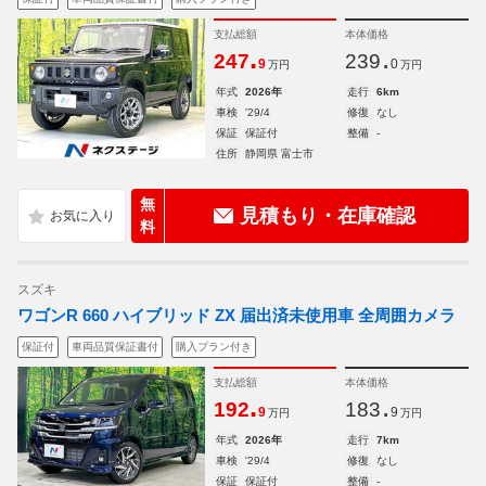
支払総額
本体価格
.
.
247
239
9
0
万円
万円
年式
2026年
走行
6km
車検
'29/4
修復
なし
保証
保証付
整備
-
住所
静岡県 富士市
無
見積もり・在庫確認
料
スズキ
ワゴンR 660 ハイブリッド ZX 届出済未使用車 全周囲カメラ
保証付
車両品質保証書付
購入プラン付き
支払総額
本体価格
.
.
192
183
9
9
万円
万円
年式
2026年
走行
7km
車検
'29/4
修復
なし
保証
保証付
整備
-