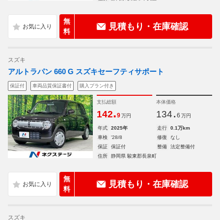
無
見積もり・在庫確認
料
スズキ
アルトラパン 660 G スズキセーフティサポート
保証付
車両品質保証書付
購入プラン付き
支払総額
本体価格
.
.
142
134
9
6
万円
万円
年式
2025年
走行
0.1万km
車検
'28/8
修復
なし
保証
保証付
整備
法定整備付
住所
静岡県 駿東郡長泉町
無
見積もり・在庫確認
料
スズキ