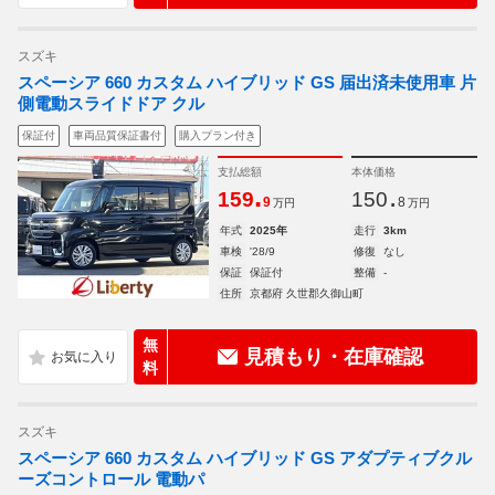
スズキ
スペーシア 660 カスタム ハイブリッド GS 届出済未使用車 片
側電動スライドドア クル
保証付
車両品質保証書付
購入プラン付き
支払総額
本体価格
.
.
159
150
9
8
万円
万円
年式
2025年
走行
3km
車検
'28/9
修復
なし
保証
保証付
整備
-
住所
京都府 久世郡久御山町
無
見積もり・在庫確認
料
スズキ
スペーシア 660 カスタム ハイブリッド GS アダプティブクル
ーズコントロール 電動パ