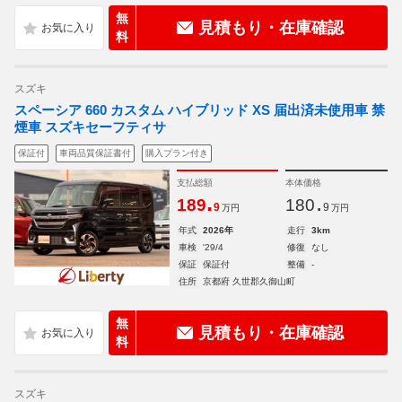
無
見積もり・在庫確認
料
スズキ
スペーシア 660 カスタム ハイブリッド XS 届出済未使用車 禁
煙車 スズキセーフティサ
保証付
車両品質保証書付
購入プラン付き
支払総額
本体価格
.
.
189
180
9
9
万円
万円
年式
2026年
走行
3km
車検
'29/4
修復
なし
保証
保証付
整備
-
住所
京都府 久世郡久御山町
無
見積もり・在庫確認
料
スズキ