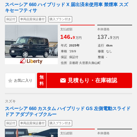
スペーシア 660 ハイブリッド X 届出済未使用車 禁煙車 スズ
キセーフティサ
保証付
車両品質保証書付
購入プラン付き
支払総額
本体価格
.
.
146
137
9
9
万円
万円
年式
2025年
走行
4km
車検
'28/9
修復
なし
保証
保証付
整備
-
住所
京都府 久世郡久御山町
無
見積もり・在庫確認
料
スズキ
スペーシア 660 カスタム ハイブリッド GS 左側電動スライド
ドア アダプティブクルー
保証付
車両品質保証書付
購入プラン付き
支払総額
本体価格