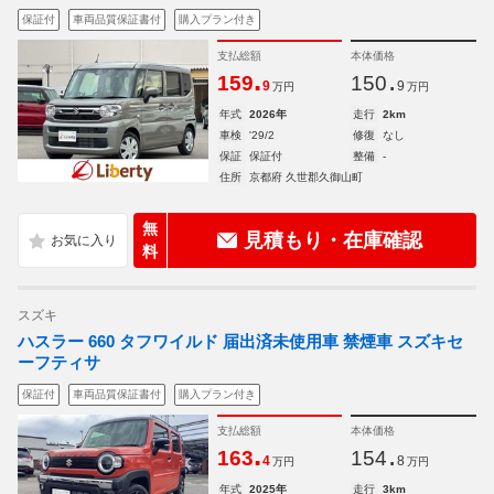
保証付
車両品質保証書付
購入プラン付き
支払総額
本体価格
.
.
159
150
9
9
万円
万円
年式
2026年
走行
2km
車検
'29/2
修復
なし
保証
保証付
整備
-
住所
京都府 久世郡久御山町
無
見積もり・在庫確認
料
スズキ
ハスラー 660 タフワイルド 届出済未使用車 禁煙車 スズキセ
ーフティサ
保証付
車両品質保証書付
購入プラン付き
支払総額
本体価格
.
.
163
154
4
8
万円
万円
年式
2025年
走行
3km