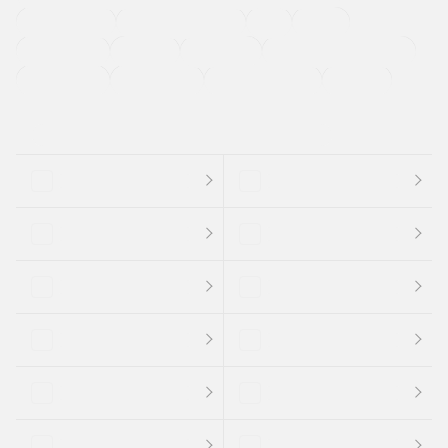
ETC
CDプレーヤー
カーナビゲーション
禁煙車
法定整備付き
保証付き
エアバッグ
ディスチャージドランプ
支払総顔あり
クーポンあり
車両品質評価書付
新着車両