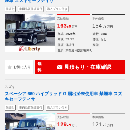
煙車 スズキセーフティサ
保証付
車両品質保証書付
購入プラン付き
支払総額
本体価格
.
.
163
154
9
9
万円
万円
年式
2025年
走行
3km
車検
'28/12
修復
なし
保証
保証付
整備
-
住所
京都府 相楽郡精華町
無
見積もり・在庫確認
料
スズキ
スペーシア 660 ハイブリッド G 届出済未使用車 禁煙車 スズ
キセーフティサ
保証付
車両品質保証書付
購入プラン付き
支払総額
本体価格
.
.
129
121
9
2
万円
万円