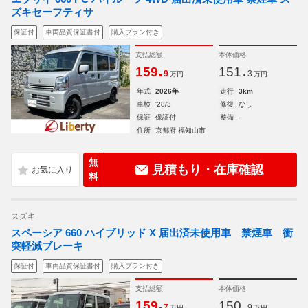
ズキセーフティサ
保証付
車両品質保証書付
購入プラン付き
支払総額
本体価格
.
.
159
151
9
3
万円
万円
年式
2026年
走行
3km
車検
'28/3
修復
なし
保証
保証付
整備
-
住所
京都府 福知山市
無
見積もり・在庫確認
料
スズキ
スペーシア 660 ハイブリッド X 届出済未使用車 禁煙車 衝
突軽減ブレーキ
保証付
車両品質保証書付
購入プラン付き
支払総額
本体価格
.
.
159
150
7
9
万円
万円