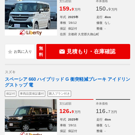
支払総額
本体価格
.
.
159
150
9
9
万円
万円
年式
2025年
走行
4km
車検
'28/12
修復
なし
保証
保証付
整備
-
住所
京都府 久世郡久御山町
無
見積もり・在庫確認
料
スズキ
スペーシア 660 ハイブリッド G 衝突軽減ブレーキ アイドリン
グストップ 電
保証付
車両品質保証書付
購入プラン付き
支払総額
本体価格
.
.
126
116
9
7
万円
万円
年式
2025年
走行
4km
車検
'28/11
修復
なし
保証
保証付
整備
-