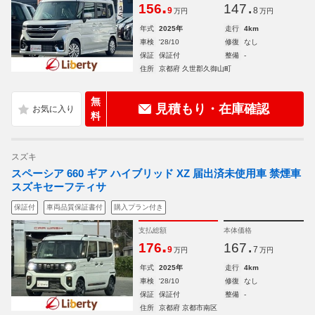
.
.
156
147
9
8
万円
万円
年式
2025年
走行
4km
車検
'28/10
修復
なし
保証
保証付
整備
-
住所
京都府 久世郡久御山町
無
見積もり・在庫確認
料
スズキ
スペーシア 660 ギア ハイブリッド XZ 届出済未使用車 禁煙車
スズキセーフティサ
保証付
車両品質保証書付
購入プラン付き
支払総額
本体価格
.
.
176
167
9
7
万円
万円
年式
2025年
走行
4km
車検
'28/10
修復
なし
保証
保証付
整備
-
住所
京都府 京都市南区