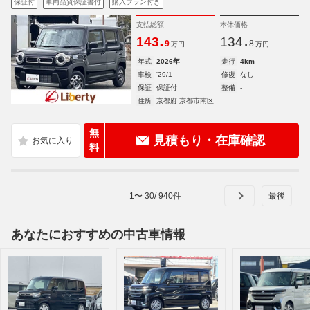
保証付
車両品質保証書付
購入プラン付き
支払総額
本体価格
.
.
143
134
9
8
万円
万円
年式
2026年
走行
4km
車検
'29/1
修復
なし
保証
保証付
整備
-
住所
京都府 京都市南区
無
見積もり・在庫確認
料
1
〜
30
/
940
件
あなたにおすすめの中古車情報