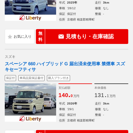
年式
2025年
走行
3km
車検
'28/12
修復
なし
保証
保証付
整備
-
住所
京都府 相楽郡精華町
無
見積もり・在庫確認
料
スズキ
スペーシア 660 ハイブリッド G 届出済未使用車 禁煙車 スズ
キセーフティサ
保証付
車両品質保証書付
購入プラン付き
支払総額
本体価格
.
.
140
131
0
1
万円
万円
年式
2026年
走行
3km
車検
'29/1
修復
なし
保証
保証付
整備
-
住所
京都府 相楽郡精華町