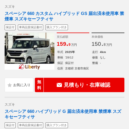
スズキ
スペーシア 660 カスタム ハイブリッド GS 届出済未使用車 禁
煙車 スズキセーフティサ
保証付
車両品質保証書付
購入プラン付き
支払総額
本体価格
.
.
159
150
9
8
万円
万円
年式
2025年
走行
4km
車検
'28/12
修復
なし
保証
保証付
整備
-
住所
京都府 京都市南区
無
見積もり・在庫確認
料
スズキ
スペーシア 660 ハイブリッド G 届出済未使用車 禁煙車 スズ
キセーフティサ
保証付
車両品質保証書付
購入プラン付き