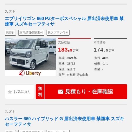
スズキ
エブリイワゴン 660 PZターボスペシャル 届出済未使用車 禁
煙車 スズキセーフティサ
保証付
車両品質保証書付
購入プラン付き
支払総額
本体価格
.
.
183
174
9
9
万円
万円
年式
2025年
走行
4km
車検
'28/12
修復
なし
保証
保証付
整備
-
住所
京都府 福知山市
無
見積もり・在庫確認
料
スズキ
ハスラー 660 ハイブリッド G 届出済未使用車 禁煙車 スズキ
セーフティサ