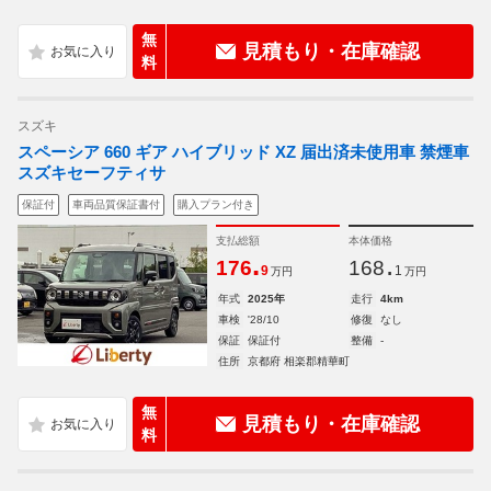
無
見積もり・在庫確認
料
スズキ
スペーシア 660 ギア ハイブリッド XZ 届出済未使用車 禁煙車
スズキセーフティサ
保証付
車両品質保証書付
購入プラン付き
支払総額
本体価格
.
.
176
168
9
1
万円
万円
年式
2025年
走行
4km
車検
'28/10
修復
なし
保証
保証付
整備
-
住所
京都府 相楽郡精華町
無
見積もり・在庫確認
料