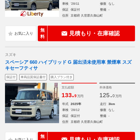
車検
'28/11
修復
なし
保証
保証付
整備
-
住所
京都府 久世郡久御山町
無
見積もり・在庫確認
料
スズキ
スペーシア 660 ハイブリッド G 届出済未使用車 禁煙車 スズ
キセーフティサ
保証付
車両品質保証書付
購入プラン付き
支払総額
本体価格
.
.
133
125
9
0
万円
万円
年式
2025年
走行
3km
車検
'28/12
修復
なし
保証
保証付
整備
-
住所
京都府 久世郡久御山町
無
見積もり・在庫確認