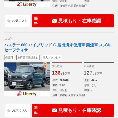
保証
保証付
整備
-
住所
京都府 久世郡久御山町
無
見積もり・在庫確認
料
スズキ
ハスラー 660 ハイブリッド G 届出済未使用車 禁煙車 スズキ
セーフティサ
保証付
車両品質保証書付
購入プラン付き
支払総額
本体価格
.
.
136
127
9
8
万円
万円
年式
2026年
走行
4km
車検
'29/1
修復
なし
保証
保証付
整備
-
住所
京都府 久世郡久御山町
無
見積もり・在庫確認
料