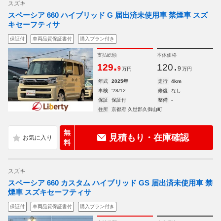
スズキ
スペーシア 660 ハイブリッド G 届出済未使用車 禁煙車 スズ
キセーフティサ
保証付
車両品質保証書付
購入プラン付き
支払総額
本体価格
.
.
129
120
9
9
万円
万円
年式
2025年
走行
4km
車検
'28/12
修復
なし
保証
保証付
整備
-
住所
京都府 久世郡久御山町
無
見積もり・在庫確認
料
スズキ
スペーシア 660 カスタム ハイブリッド GS 届出済未使用車 禁
煙車 スズキセーフティサ
保証付
車両品質保証書付
購入プラン付き