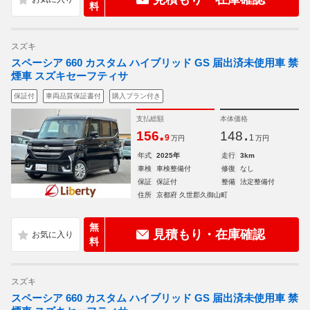
料
スズキ
スペーシア 660 カスタム ハイブリッド GS 届出済未使用車 禁
煙車 スズキセーフティサ
保証付
車両品質保証書付
購入プラン付き
支払総額
本体価格
.
.
156
148
9
1
万円
万円
年式
2025年
走行
3km
車検
車検整備付
修復
なし
保証
保証付
整備
法定整備付
住所
京都府 久世郡久御山町
無
見積もり・在庫確認
料
スズキ
スペーシア 660 カスタム ハイブリッド GS 届出済未使用車 禁