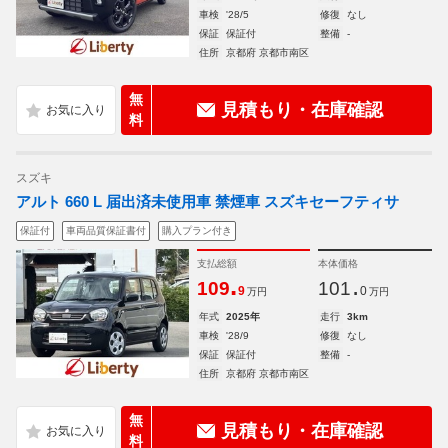
車検
'28/5
修復
なし
保証
保証付
整備
-
住所
京都府 京都市南区
無
見積もり・在庫確認
料
スズキ
アルト 660 L 届出済未使用車 禁煙車 スズキセーフティサ
保証付
車両品質保証書付
購入プラン付き
支払総額
本体価格
.
.
109
101
9
0
万円
万円
年式
2025年
走行
3km
車検
'28/9
修復
なし
保証
保証付
整備
-
住所
京都府 京都市南区
無
見積もり・在庫確認
料