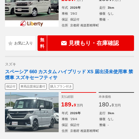
年式
2026年
走行
3km
車検
'29/2
修復
なし
保証
保証付
整備
-
住所
京都府 相楽郡精華町
無
見積もり・在庫確認
料
スズキ
スペーシア 660 カスタム ハイブリッド XS 届出済未使用車 禁
煙車 スズキセーフティサ
保証付
車両品質保証書付
購入プラン付き
支払総額
本体価格
.
.
189
180
9
8
万円
万円
年式
2026年
走行
3km
車検
'29/4
修復
なし
保証
保証付
整備
-
住所
京都府 相楽郡精華町