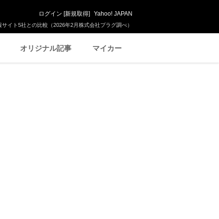
ログイン
[
新規取得
]
Yahoo! JAPAN
サイト5社との比較（2026年2月株式会社プラグ調べ）
オリジナル記事
マイカー