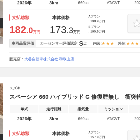
2026年
3km
660cc
AT/CVT
20
Aプラン
支払総額
本体価格
: 190.9万円
182
173
Bプラン
.0
.3
万円
万円
: 190.9万円
S
車両品質評価
カーセンサー評価認定
点
内装:
外装:
販売店：
大谷自動車株式会社 和歌山店
スズキ
スペーシア 660 ハイブリッド G 修復歴無し 衝
年式
走行距離
排気量
ミッション
2026年
3km
660cc
AT/CVT
20
Aプラン
支払総額
本体価格
: 157.9万円