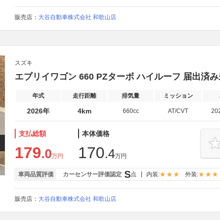
販売店：
大谷自動車株式会社 和歌山店
スズキ
エブリイワゴン 660 PZターボ ハイルーフ 届出
年式
走行距離
排気量
ミッション
2026年
4km
660cc
AT/CVT
20
支払総額
本体価格
179
170
.0
.4
万円
万円
S
車両品質評価
カーセンサー評価認定
点
内装:
外装:
販売店：
大谷自動車株式会社 和歌山店