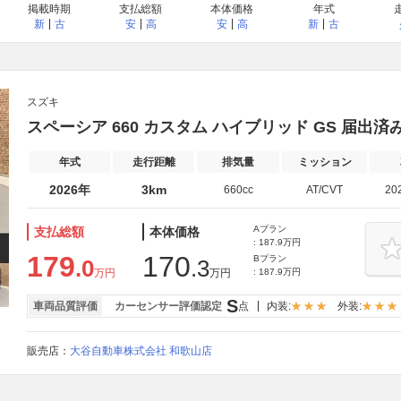
掲載時期
支払総額
本体価格
年式
新
古
安
高
安
高
新
古
スズキ
スペーシア 660 カスタム ハイブリッド GS 届
年式
走行距離
排気量
ミッション
2026年
3km
660cc
AT/CVT
20
Aプラン
支払総額
本体価格
: 187.9万円
179
170
Bプラン
.0
.3
万円
万円
: 187.9万円
S
車両品質評価
カーセンサー評価認定
点
内装:
外装:
販売店：
大谷自動車株式会社 和歌山店