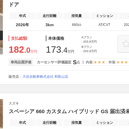
ドア
年式
走行距離
排気量
ミッション
2026年
3km
660cc
AT/CVT
20
Aプラン
支払総額
本体価格
: 203.9万円
182
173
Bプラン
.0
.4
万円
万円
: 203.9万円
S
車両品質評価
カーセンサー評価認定
点
内装:
外装:
販売店：
大谷自動車株式会社 和歌山店
スズキ
スペーシア 660 カスタム ハイブリッド GS 届
年式
走行距離
排気量
ミッション