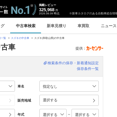
掲載レビュー
325,968
件
時点
※新車カタログのある自動車総合情報
2026.08.09
ログ
中古車検索
新車見積り
車買取
ニュース
種一覧
スズキの中古車
スズキ(和歌山県)の中古車
中古車
提供：
検索条件の保存・新着通知設定
保存条件一覧
車名
選択する
販売地域
～
年式