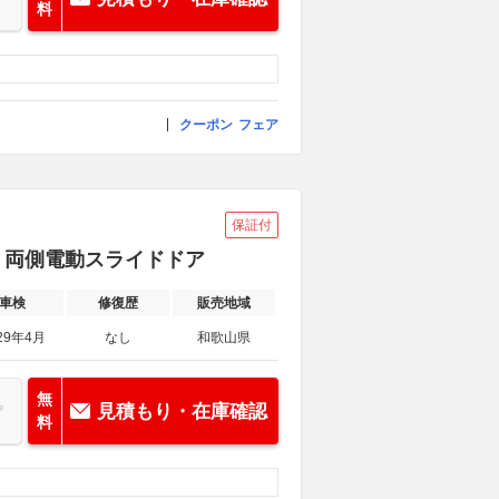
料
クーポン
フェア
保証付
車 両側電動スライドドア
車検
修復歴
販売地域
29年4月
なし
和歌山県
無
見積もり・在庫確認
料