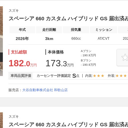
スズキ
スペーシア 660 カスタム ハイブリッド GS 届
年式
走行距離
排気量
ミッション
2026年
3km
660cc
AT/CVT
20
Aプラン
支払総額
本体価格
: 190.9万円
182
173
Bプラン
.0
.3
万円
万円
: 190.9万円
S
車両品質評価
カーセンサー評価認定
点
内装:
外装:
販売店：
大谷自動車株式会社 和歌山店
スズキ
スペーシア 660 カスタム ハイブリッド GS 届