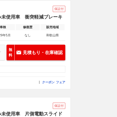
保証付
出済み未使用車 衝突軽減ブレーキ
車検
修復歴
販売地域
29年5月
なし
和歌山県
無
見積もり・在庫確認
料
クーポン
フェア
保証付
出済み未使用車 片側電動スライド