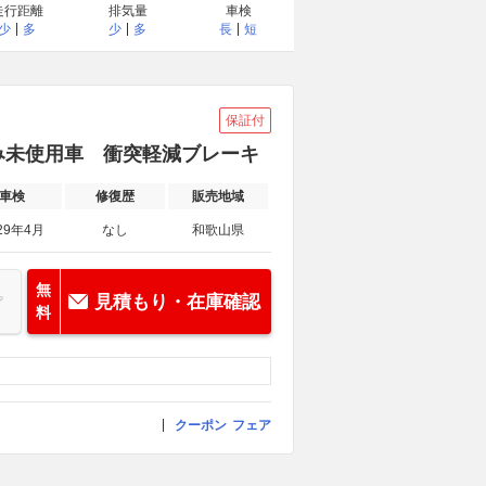
走行距離
排気量
車検
少
多
少
多
長
短
保証付
出済み未使用車 衝突軽減ブレーキ
車検
修復歴
販売地域
29年4月
なし
和歌山県
無
見積もり・在庫確認
料
クーポン
フェア