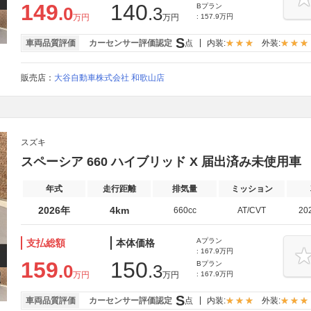
149
140
Bプラン
.0
.3
万円
万円
: 157.9万円
S
車両品質評価
カーセンサー評価認定
点
内装:
外装:
販売店：
大谷自動車株式会社 和歌山店
スズキ
スペーシア 660 ハイブリッド X 届出済み未使用
年式
走行距離
排気量
ミッション
2026年
4km
660cc
AT/CVT
20
Aプラン
支払総額
本体価格
: 167.9万円
159
150
Bプラン
.0
.3
万円
万円
: 167.9万円
S
車両品質評価
カーセンサー評価認定
点
内装:
外装: