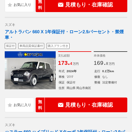
無
見積もり・在庫確認
料
スズキ
アルトラパン 660 X 1年保証付・ローン2.9パーセント・禁煙
車・
保証付
車両品質保証書付
購入プラン付き
支払総額
本体価格
.
.
173
169
4
8
万円
万円
年式
2024年
走行
0.2万km
車検
'27/7
修復
なし
保証
保証付
整備
法定整備付
住所
岡山県 岡山市南区
無
見積もり・在庫確認
料
スズキ
ハスラー 660 ハイブリッド Xターボ 1年保証付・ローン2.9パ