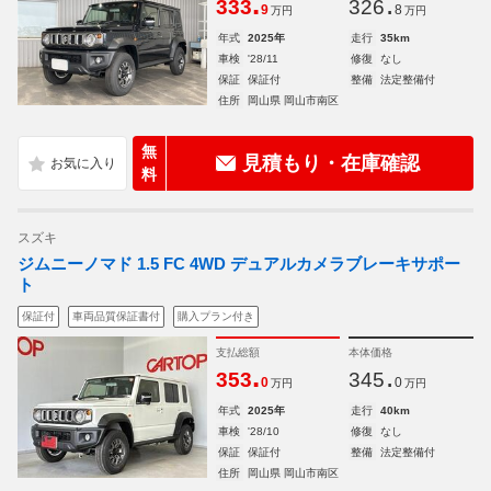
.
.
333
326
9
8
万円
万円
年式
2025年
走行
35km
車検
'28/11
修復
なし
保証
保証付
整備
法定整備付
住所
岡山県 岡山市南区
無
見積もり・在庫確認
料
スズキ
ジムニーノマド 1.5 FC 4WD デュアルカメラブレーキサポー
ト
保証付
車両品質保証書付
購入プラン付き
支払総額
本体価格
.
.
353
345
0
0
万円
万円
年式
2025年
走行
40km
車検
'28/10
修復
なし
保証
保証付
整備
法定整備付
住所
岡山県 岡山市南区