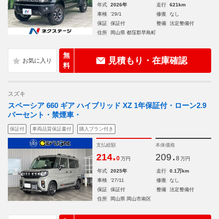
年式
2026年
走行
621km
車検
'29/1
修復
なし
保証
保証付
整備
法定整備付
住所
岡山県 都窪郡早島町
無
見積もり・在庫確認
料
スズキ
スペーシア 660 ギア ハイブリッド XZ 1年保証付・ローン2.9
パーセント・禁煙車・
保証付
車両品質保証書付
購入プラン付き
支払総額
本体価格
.
.
214
209
0
8
万円
万円
年式
2025年
走行
0.1万km
車検
'27/11
修復
なし
保証
保証付
整備
法定整備付
住所
岡山県 岡山市南区