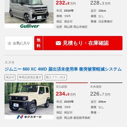
.
.
232
228
8
3
万円
万円
年式
2026年
走行
12km
車検
'29/5
修復
なし
保証
保証付
整備
法定整備付
住所
岡山県 岡山市南区
無
見積もり・在庫確認
料
スズキ
ジムニー 660 XC 4WD 届出済未使用車 衝突被害軽減システム
保証付
車両品質保証書付
購入プラン付き
支払総額
本体価格
.
.
234
226
9
7
万円
万円
年式
2025年
走行
20km
車検
'28/6
修復
なし
保証
保証付
整備
-
住所
岡山県 都窪郡早島町