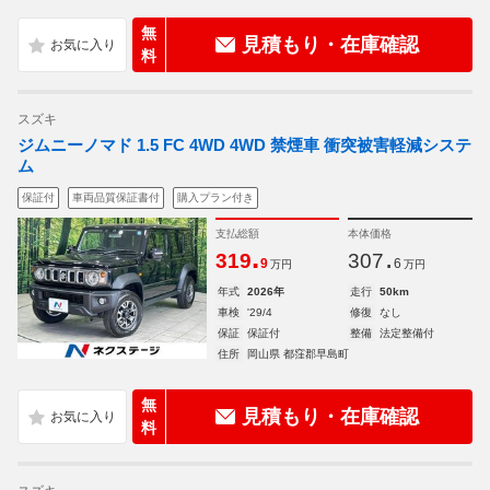
無
見積もり・在庫確認
料
スズキ
ジムニーノマド 1.5 FC 4WD 4WD 禁煙車 衝突被害軽減システ
ム
保証付
車両品質保証書付
購入プラン付き
支払総額
本体価格
.
.
319
307
9
6
万円
万円
年式
2026年
走行
50km
車検
'29/4
修復
なし
保証
保証付
整備
法定整備付
住所
岡山県 都窪郡早島町
無
見積もり・在庫確認
料