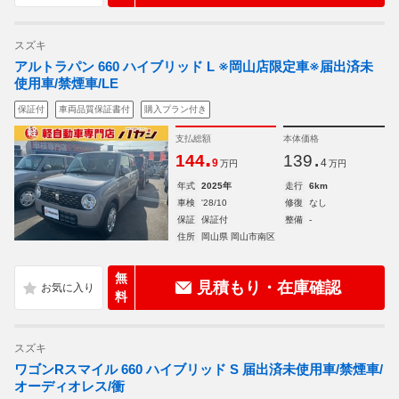
スズキ
アルトラパン 660 ハイブリッド L ※岡山店限定車※届出済未
使用車/禁煙車/LE
保証付
車両品質保証書付
購入プラン付き
支払総額
本体価格
.
.
144
139
9
4
万円
万円
年式
2025年
走行
6km
車検
'28/10
修復
なし
保証
保証付
整備
-
住所
岡山県 岡山市南区
無
見積もり・在庫確認
料
スズキ
ワゴンRスマイル 660 ハイブリッド S 届出済未使用車/禁煙車/
オーディオレス/衝