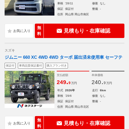
車検
'28/11
修復
なし
保証
保証付
整備
-
住所
岡山県 岡山市南区
無
見積もり・在庫確認
料
スズキ
ジムニー 660 XC 4WD 4WD ターボ 届出済未使用車 セーフテ
保証付
車両品質保証書付
購入プラン付き
支払総額
本体価格
.
.
249
240
9
9
万円
万円
年式
2026年
走行
6km
車検
'29/6
修復
なし
保証
保証付
整備
-
住所
岡山県 岡山市北区
無
見積もり・在庫確認
料