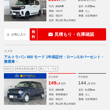
0
3
万円
万円
年式
2025年
走行
0.3万km
車検
'28/10
修復
なし
保証
保証付
整備
法定整備付
住所
岡山県 岡山市南区
無
見積もり・在庫確認
料
スズキ
アルトラパン 660 モード 1年保証付・ローン2.9パーセント・
禁煙車・
保証付
車両品質保証書付
購入プラン付き
支払総額
本体価格
.
.
149
144
4
8
万円
万円
年式
2021年
走行
0.4万km
車検
車検整備付
修復
なし
保証
保証付
整備
法定整備付
住所
岡山県 岡山市南区