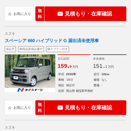
無
見積もり・在庫確認
料
スズキ
スペーシア 660 ハイブリッド G 届出済未使用車
保証付
車両品質保証書付
購入プラン付き
支払総額
本体価格
.
.
159
151
9
1
万円
万円
年式
2026年
走行
10km
車検
'29/3
修復
なし
保証
保証付
整備
-
住所
岡山県 都窪郡早島町
無
見積もり・在庫確認
料
スズキ