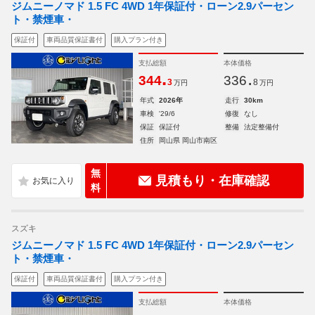
ジムニーノマド 1.5 FC 4WD 1年保証付・ローン2.9パーセン
ト・禁煙車・
保証付
車両品質保証書付
購入プラン付き
支払総額
本体価格
.
.
344
336
3
8
万円
万円
年式
2026年
走行
30km
車検
'29/6
修復
なし
保証
保証付
整備
法定整備付
住所
岡山県 岡山市南区
無
見積もり・在庫確認
料
スズキ
ジムニーノマド 1.5 FC 4WD 1年保証付・ローン2.9パーセン
ト・禁煙車・
保証付
車両品質保証書付
購入プラン付き
支払総額
本体価格