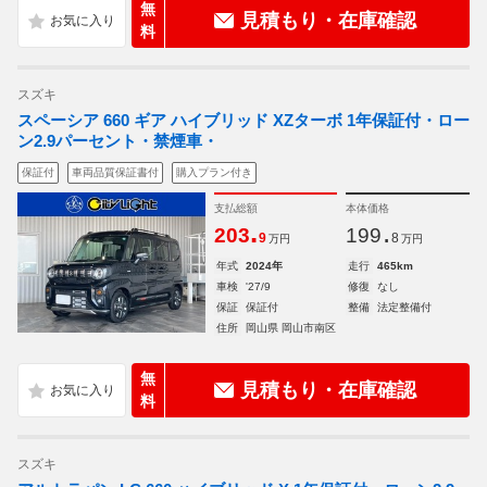
無
見積もり・在庫確認
料
スズキ
スペーシア 660 ギア ハイブリッド XZターボ 1年保証付・ロー
ン2.9パーセント・禁煙車・
保証付
車両品質保証書付
購入プラン付き
支払総額
本体価格
.
.
203
199
9
8
万円
万円
年式
2024年
走行
465km
車検
'27/9
修復
なし
保証
保証付
整備
法定整備付
住所
岡山県 岡山市南区
無
見積もり・在庫確認
料
スズキ