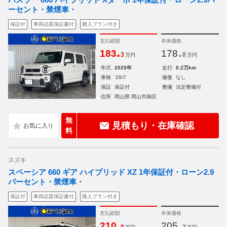
ーセント・禁煙車・
保証付
車両品質保証書付
購入プラン付き
支払総額
本体価格
.
.
183
178
3
8
万円
万円
年式
2025年
走行
0.2万km
車検
'28/7
修復
なし
保証
保証付
整備
法定整備付
住所
岡山県 岡山市南区
無
見積もり・在庫確認
料
スズキ
スペーシア 660 ギア ハイブリッド XZ 1年保証付・ローン2.9
パーセント・禁煙車・
保証付
車両品質保証書付
購入プラン付き
支払総額
本体価格
.
.
210
205