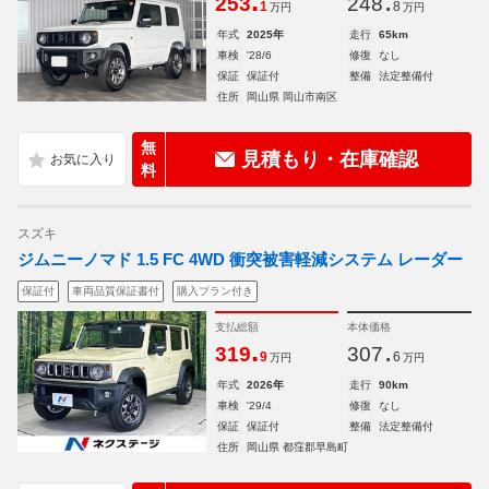
.
.
253
248
1
8
万円
万円
年式
2025年
走行
65km
車検
'28/6
修復
なし
保証
保証付
整備
法定整備付
住所
岡山県 岡山市南区
無
見積もり・在庫確認
料
スズキ
ジムニーノマド 1.5 FC 4WD 衝突被害軽減システム レーダー
保証付
車両品質保証書付
購入プラン付き
支払総額
本体価格
.
.
319
307
9
6
万円
万円
年式
2026年
走行
90km
車検
'29/4
修復
なし
保証
保証付
整備
法定整備付
住所
岡山県 都窪郡早島町