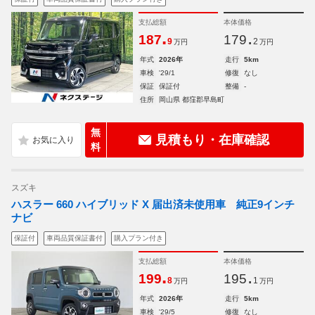
支払総額
本体価格
.
.
187
179
9
2
万円
万円
年式
2026年
走行
5km
車検
'29/1
修復
なし
保証
保証付
整備
-
住所
岡山県 都窪郡早島町
無
見積もり・在庫確認
料
スズキ
ハスラー 660 ハイブリッド X 届出済未使用車 純正9インチ
ナビ
保証付
車両品質保証書付
購入プラン付き
支払総額
本体価格
.
.
199
195
8
1
万円
万円
年式
2026年
走行
5km
車検
'29/5
修復
なし