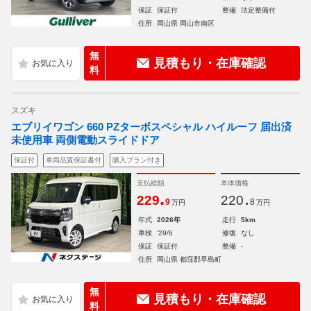
保証
保証付
整備
法定整備付
住所
岡山県 岡山市南区
無
見積もり・在庫確認
料
スズキ
エブリイワゴン 660 PZターボスペシャル ハイルーフ 届出済
未使用車 両側電動スライドドア
保証付
車両品質保証書付
購入プラン付き
支払総額
本体価格
.
.
229
220
9
8
万円
万円
年式
2026年
走行
5km
車検
'29/6
修復
なし
保証
保証付
整備
-
住所
岡山県 都窪郡早島町
無
見積もり・在庫確認
料