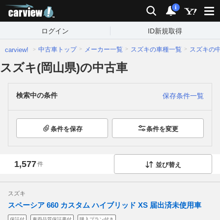
carview!
検索
通知
i
ログイン
ID新規取得
中古車トップ
メーカー一覧
スズキの車種一覧
スズキの
carview!
スズキ(岡山県)の中古車
検索中の条件
保存条件一覧
条件を保存
条件を変更
1,577
件
並び替え
スズキ
スペーシア 660 カスタム ハイブリッド XS 届出済未使用車
保証付
車両品質保証書付
購入プラン付き