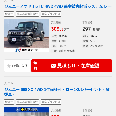
スズキ
ジムニーノマド 1.5 FC 4WD 4WD 衝突被害軽減システム レー
保証付
車両品質保証書付
購入プラン付き
支払総額
本体価格
.
.
309
297
9
9
万円
万円
年式
2025年
走行
50km
車検
'28/10
修復
なし
保証
保証付
整備
法定整備付
住所
岡山県 倉敷市
無
見積もり・在庫確認
料
スズキ
ジムニー 660 XC 4WD 1年保証付・ローン2.9パーセント・禁
煙車・
保証付
車両品質保証書付
購入プラン付き
支払総額
本体価格