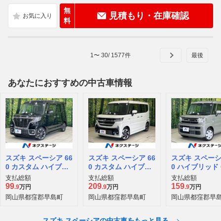
無
見積もり・在庫確認
料
1
〜
30
/
1577
件
あなたにおすすめの中古車情報
スズキ スペーシア 66
スズキ スペーシア 66
スズキ スペーシ
0 カスタム ハイブリ
0 カスタム ハイブリ
0 ハイブリッド 
ッド XSターボ
ッド XSターボ
支払総額
支払総額
支払総額
99
209
159
.9
万円
.9
万円
.9
万円
岡山県都窪郡早島町
岡山県都窪郡早島町
岡山県都窪郡早
スズキ スペーシアの中古車をもっと見る