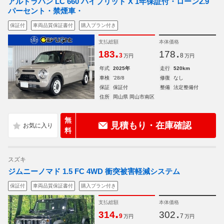
アルトラパン LC 660 ハイブリッド X 1年保証付・ローン2.9
パーセント・禁煙車・
保証付
車両品質保証書付
購入プラン付き
支払総額
本体価格
.
.
183
178
3
8
万円
万円
年式
2025年
走行
520km
車検
'28/8
修復
なし
保証
保証付
整備
法定整備付
住所
岡山県 岡山市南区
無
見積もり・在庫確認
料
スズキ
ジムニーノマド 1.5 FC 4WD 衝突被害軽減システム
保証付
車両品質保証書付
購入プラン付き
支払総額
本体価格
.
.
314
302
9
7
万円
万円