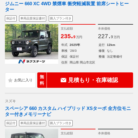
ジムニー 660 XC 4WD 禁煙車 衝突軽減装置 前席シートヒー
ター
保証付
車両品質保証書付
購入プラン付き
支払総額
本体価格
.
.
235
227
9
9
万円
万円
年式
2025年
走行
12km
車検
'28/3
修復
なし
保証
保証付
整備
法定整備付
住所
岡山県 岡山市北区
無
見積もり・在庫確認
料
スズキ
スペーシア 660 カスタム ハイブリッド XSターボ 全方位モニ
ター付きメモリーナビ
保証付
車両品質保証書付
購入プラン付き
支払総額
本体価格