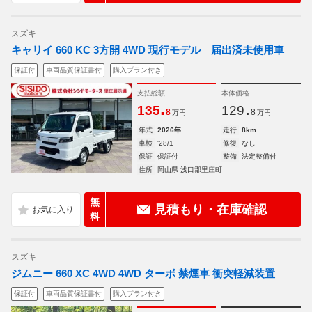
スズキ
キャリイ 660 KC 3方開 4WD 現行モデル 届出済未使用車
保証付
車両品質保証書付
購入プラン付き
支払総額
本体価格
.
.
135
129
8
8
万円
万円
年式
2026年
走行
8km
車検
'28/1
修復
なし
保証
保証付
整備
法定整備付
住所
岡山県 浅口郡里庄町
無
見積もり・在庫確認
料
スズキ
ジムニー 660 XC 4WD 4WD ターボ 禁煙車 衝突軽減装置
保証付
車両品質保証書付
購入プラン付き