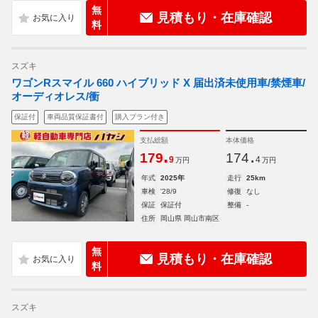
無
見積もり・在庫確認
料
スズキ
ワゴンRスマイル 660 ハイブリッド X 届出済未使用車/禁煙車/
オーディオレス/衝
保証付
車両品質保証書付
購入プラン付き
支払総額
本体価格
.
.
179
174
9
4
万円
万円
年式
2025年
走行
25km
車検
'28/9
修復
なし
保証
保証付
整備
-
住所
岡山県 岡山市南区
無
見積もり・在庫確認
料
スズキ