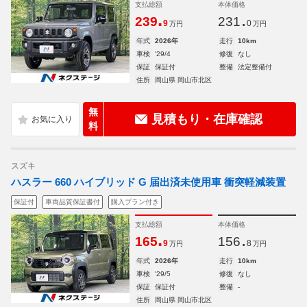
支払総額
本体価格
.
.
239
231
9
0
万円
万円
年式
2026年
走行
10km
車検
'29/4
修復
なし
保証
保証付
整備
法定整備付
住所
岡山県 岡山市北区
無
見積もり・在庫確認
料
スズキ
ハスラー 660 ハイブリッド G 届出済未使用車 衝突軽減装置
保証付
車両品質保証書付
購入プラン付き
支払総額
本体価格
.
.
165
156
9
8
万円
万円
年式
2026年
走行
10km
車検
'29/5
修復
なし
保証
保証付
整備
-
住所
岡山県 岡山市北区