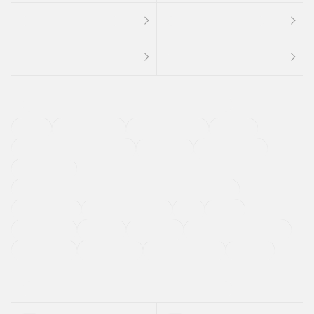
４ＷＤ
定期点検記録簿
ワンオーナーカー
福祉車両
メーカー系販売店取り扱い車
修復歴無し
アルミホイール
寒冷地仕様車
過給機設定モデル（ターボ・スーパーチャージャーなど)
ETC
CDプレーヤー
カーナビゲーション
禁煙車
法定整備付き
保証付き
エアバッグ
ディスチャージドランプ
支払総顔あり
クーポンあり
車両品質評価書付
新着車両