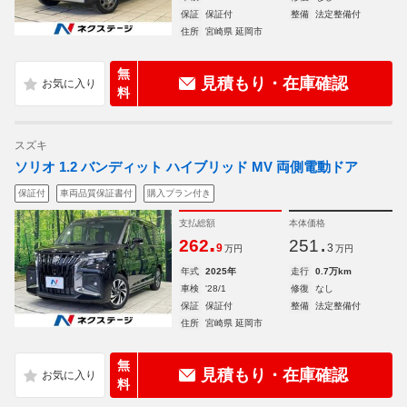
保証
保証付
整備
法定整備付
住所
宮崎県 延岡市
無
見積もり・在庫確認
料
スズキ
ソリオ 1.2 バンディット ハイブリッド MV 両側電動ドア
保証付
車両品質保証書付
購入プラン付き
支払総額
本体価格
.
.
262
251
9
3
万円
万円
年式
2025年
走行
0.7万km
車検
'28/1
修復
なし
保証
保証付
整備
法定整備付
住所
宮崎県 延岡市
無
見積もり・在庫確認
料