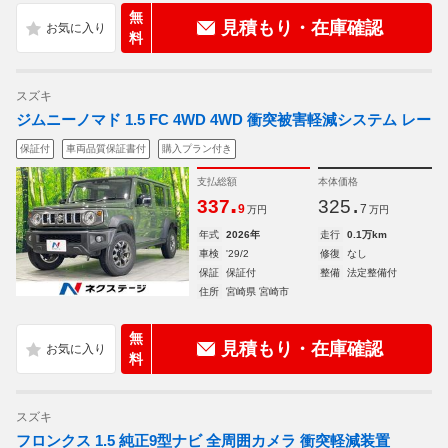
無
見積もり・在庫確認
料
スズキ
ジムニーノマド 1.5 FC 4WD 4WD 衝突被害軽減システム レー
保証付
車両品質保証書付
購入プラン付き
支払総額
本体価格
.
.
337
325
9
7
万円
万円
年式
2026年
走行
0.1万km
車検
'29/2
修復
なし
保証
保証付
整備
法定整備付
住所
宮崎県 宮崎市
無
見積もり・在庫確認
料
スズキ
フロンクス 1.5 純正9型ナビ 全周囲カメラ 衝突軽減装置