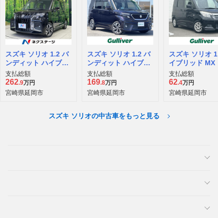
スズキ ソリオ 1.2 バ
スズキ ソリオ 1.2 バ
スズキ ソリオ 1.
ンディット ハイブリ
ンディット ハイブリ
イブリッド MX
ッド MV
ッド MV
支払総額
支払総額
支払総額
262
169
62
.9
万円
.8
万円
.4
万円
宮崎県延岡市
宮崎県延岡市
宮崎県延岡市
スズキ ソリオの中古車をもっと見る