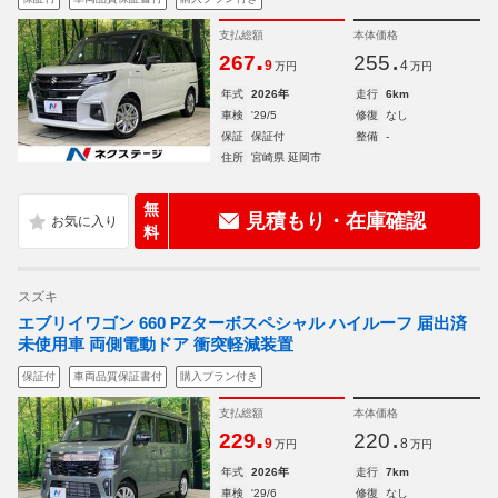
支払総額
本体価格
.
.
267
255
9
4
万円
万円
年式
2026年
走行
6km
車検
'29/5
修復
なし
保証
保証付
整備
-
住所
宮崎県 延岡市
無
見積もり・在庫確認
料
スズキ
エブリイワゴン 660 PZターボスペシャル ハイルーフ 届出済
未使用車 両側電動ドア 衝突軽減装置
保証付
車両品質保証書付
購入プラン付き
支払総額
本体価格
.
.
229
220
9
8
万円
万円
年式
2026年
走行
7km
車検
'29/6
修復
なし