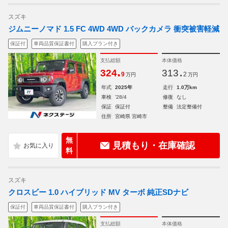
スズキ
ジムニーノマド 1.5 FC 4WD 4WD バックカメラ 衝突被害軽減
保証付
車両品質保証書付
購入プラン付き
支払総額
本体価格
.
.
324
313
9
2
万円
万円
年式
2025年
走行
1.0万km
車検
'28/4
修復
なし
保証
保証付
整備
法定整備付
住所
宮崎県 宮崎市
無
見積もり・在庫確認
料
スズキ
クロスビー 1.0 ハイブリッド MV ターボ 純正SDナビ
保証付
車両品質保証書付
購入プラン付き
支払総額
本体価格