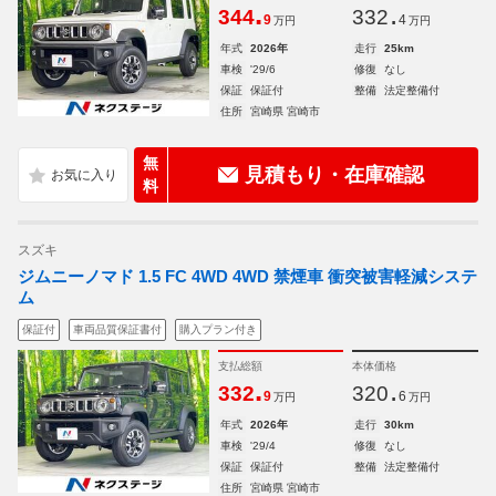
.
.
344
332
9
4
万円
万円
年式
2026年
走行
25km
車検
'29/6
修復
なし
保証
保証付
整備
法定整備付
住所
宮崎県 宮崎市
無
見積もり・在庫確認
料
スズキ
ジムニーノマド 1.5 FC 4WD 4WD 禁煙車 衝突被害軽減システ
ム
保証付
車両品質保証書付
購入プラン付き
支払総額
本体価格
.
.
332
320
9
6
万円
万円
年式
2026年
走行
30km
車検
'29/4
修復
なし
保証
保証付
整備
法定整備付
住所
宮崎県 宮崎市