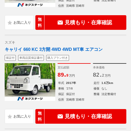
保証
保証付
整備
法定整備付
住所
宮崎県 宮崎市
無
見積もり・在庫確認
料
スズキ
キャリイ 660 KC 3方開 4WD 4WD MT車 エアコン
保証付
車両品質保証書付
購入プラン付き
支払総額
本体価格
.
.
89
82
9
2
万円
万円
年式
2017年
走行
1.6万km
車検
'27/8
修復
なし
保証
保証付
整備
法定整備付
住所
宮崎県 宮崎市
無
見積もり・在庫確認
料