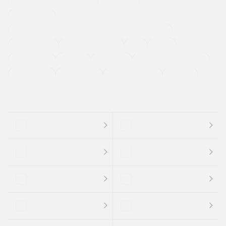
メーカー系販売店取り扱い車
修復歴無し
アルミホイール
寒冷地仕様車
過給機設定モデル（ターボ・スーパーチャージャーなど)
ETC
CDプレーヤー
カーナビゲーション
禁煙車
法定整備付き
保証付き
エアバッグ
ディスチャージドランプ
支払総顔あり
クーポンあり
車両品質評価書付
新着車両