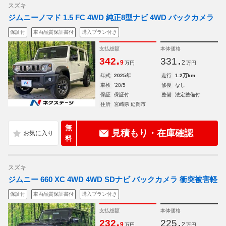
スズキ
ジムニーノマド 1.5 FC 4WD 純正8型ナビ 4WD バックカメラ
保証付
車両品質保証書付
購入プラン付き
支払総額
本体価格
.
.
342
331
9
2
万円
万円
年式
2025年
走行
1.2万km
車検
'28/5
修復
なし
保証
保証付
整備
法定整備付
住所
宮崎県 延岡市
無
見積もり・在庫確認
料
スズキ
ジムニー 660 XC 4WD 4WD SDナビ バックカメラ 衝突被害軽
保証付
車両品質保証書付
購入プラン付き
支払総額
本体価格
.
.
232
225
9
2
万円
万円