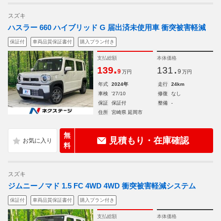
スズキ
ハスラー 660 ハイブリッド G 届出済未使用車 衝突被害軽減
保証付
車両品質保証書付
購入プラン付き
支払総額
本体価格
.
.
139
131
9
9
万円
万円
年式
2024年
走行
24km
車検
'27/10
修復
なし
保証
保証付
整備
-
住所
宮崎県 延岡市
無
見積もり・在庫確認
料
スズキ
ジムニーノマド 1.5 FC 4WD 4WD 衝突被害軽減システム
保証付
車両品質保証書付
購入プラン付き
支払総額
本体価格