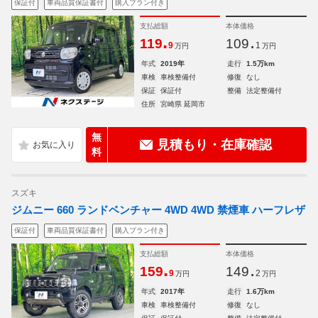
保証付
車両品質保証書付
購入プラン付き
支払総額
本体価格
.
.
119
109
9
1
万円
万円
年式
2019年
走行
1.5万km
車検
車検整備付
修復
なし
保証
保証付
整備
法定整備付
住所
宮崎県 延岡市
無
見積もり・在庫確認
料
スズキ
ジムニー 660 ランドベンチャー 4WD 4WD 禁煙車 ハーフレザ
保証付
車両品質保証書付
購入プラン付き
支払総額
本体価格
.
.
159
149
9
2
万円
万円
年式
2017年
走行
1.6万km
車検
車検整備付
修復
なし