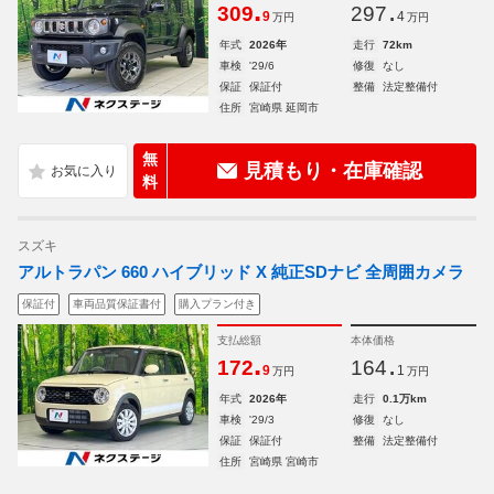
.
.
309
297
9
4
万円
万円
年式
2026年
走行
72km
車検
'29/6
修復
なし
保証
保証付
整備
法定整備付
住所
宮崎県 延岡市
無
見積もり・在庫確認
料
スズキ
アルトラパン 660 ハイブリッド X 純正SDナビ 全周囲カメラ
保証付
車両品質保証書付
購入プラン付き
支払総額
本体価格
.
.
172
164
9
1
万円
万円
年式
2026年
走行
0.1万km
車検
'29/3
修復
なし
保証
保証付
整備
法定整備付
住所
宮崎県 宮崎市