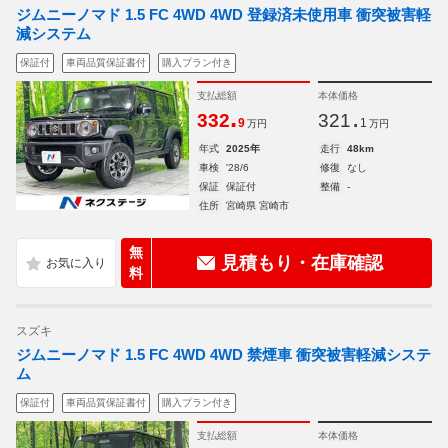
ジムニーノマド 1.5 FC 4WD 4WD 登録済未使用車 衝突被害軽
減システム
保証付
車両品質保証書付
購入プラン付き
支払総額
本体価格
.
.
332
321
9
1
万円
万円
年式
2025年
走行
48km
車検
'28/6
修復
なし
保証
保証付
整備
-
住所
宮崎県 宮崎市
無
見積もり・在庫確認
料
スズキ
ジムニーノマド 1.5 FC 4WD 4WD 禁煙車 衝突被害軽減システ
ム
保証付
車両品質保証書付
購入プラン付き
支払総額
本体価格