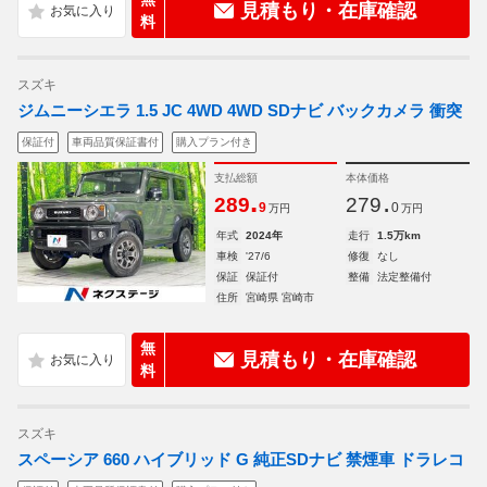
見積もり・在庫確認
料
スズキ
ジムニーシエラ 1.5 JC 4WD 4WD SDナビ バックカメラ 衝突
保証付
車両品質保証書付
購入プラン付き
支払総額
本体価格
.
.
289
279
9
0
万円
万円
年式
2024年
走行
1.5万km
車検
'27/6
修復
なし
保証
保証付
整備
法定整備付
住所
宮崎県 宮崎市
無
見積もり・在庫確認
料
スズキ
スペーシア 660 ハイブリッド G 純正SDナビ 禁煙車 ドラレコ