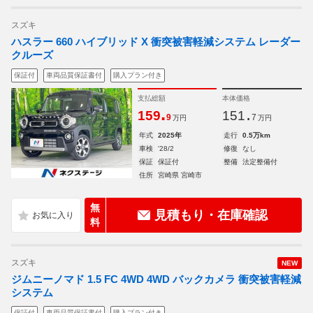
スズキ
ハスラー 660 ハイブリッド X 衝突被害軽減システム レーダー
クルーズ
保証付
車両品質保証書付
購入プラン付き
支払総額
本体価格
.
.
159
151
9
7
万円
万円
年式
2025年
走行
0.5万km
車検
'28/2
修復
なし
保証
保証付
整備
法定整備付
住所
宮崎県 宮崎市
無
見積もり・在庫確認
料
スズキ
NEW
ジムニーノマド 1.5 FC 4WD 4WD バックカメラ 衝突被害軽減
システム
保証付
車両品質保証書付
購入プラン付き