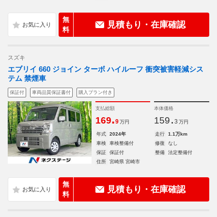
無
見積もり・在庫確認
料
スズキ
エブリイ 660 ジョイン ターボ ハイルーフ 衝突被害軽減シス
テム 禁煙車
保証付
車両品質保証書付
購入プラン付き
支払総額
本体価格
.
.
169
159
9
3
万円
万円
年式
2024年
走行
1.1万km
車検
車検整備付
修復
なし
保証
保証付
整備
法定整備付
住所
宮崎県 宮崎市
無
見積もり・在庫確認
料