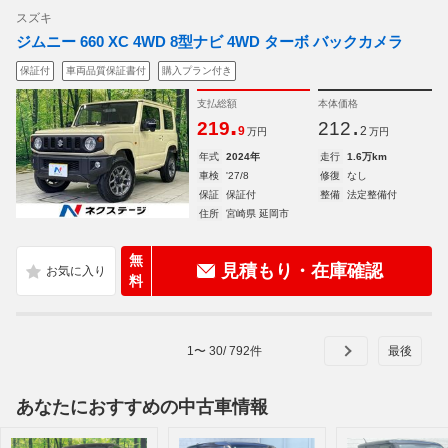
スズキ
ジムニー 660 XC 4WD 8型ナビ 4WD ターボ バックカメラ
保証付
車両品質保証書付
購入プラン付き
支払総額
本体価格
.
.
219
212
9
2
万円
万円
年式
2024年
走行
1.6万km
車検
'27/8
修復
なし
保証
保証付
整備
法定整備付
住所
宮崎県 延岡市
無
見積もり・在庫確認
料
1
〜
30
/
792
件
あなたにおすすめの中古車情報