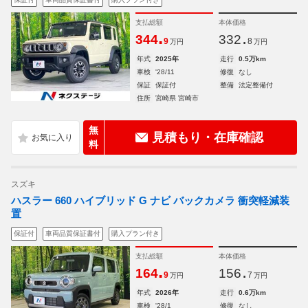
支払総額
本体価格
.
.
344
332
9
8
万円
万円
年式
2025年
走行
0.5万km
車検
'28/11
修復
なし
保証
保証付
整備
法定整備付
住所
宮崎県 宮崎市
無
見積もり・在庫確認
料
スズキ
ハスラー 660 ハイブリッド G ナビ バックカメラ 衝突軽減装
置
保証付
車両品質保証書付
購入プラン付き
支払総額
本体価格
.
.
164
156
9
7
万円
万円
年式
2026年
走行
0.6万km
車検
'28/1
修復
なし