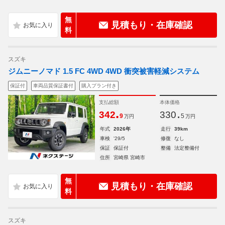
無
見積もり・在庫確認
料
スズキ
ジムニーノマド 1.5 FC 4WD 4WD 衝突被害軽減システム
保証付
車両品質保証書付
購入プラン付き
支払総額
本体価格
.
.
342
330
9
5
万円
万円
年式
2026年
走行
39km
車検
'29/5
修復
なし
保証
保証付
整備
法定整備付
住所
宮崎県 宮崎市
無
見積もり・在庫確認
料
スズキ