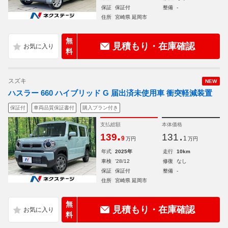
保証
保証付
整備
-
住所
宮崎県 延岡市
無
見積もり・在庫確認
料
スズキ
NEW
ハスラー 660 ハイブリッド G 届出済未使用車 衝突軽減装置
保証付
車両品質保証書付
購入プラン付き
支払総額
本体価格
.
.
139
131
9
1
万円
万円
年式
2025年
走行
10km
車検
'28/12
修復
なし
保証
保証付
整備
-
住所
宮崎県 延岡市
無
見積もり・在庫確認
料