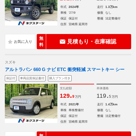
年式
2024年
走行
1.3万km
車検
'27/9
修復
なし
保証
保証付
整備
法定整備付
住所
宮崎県 延岡市
無
見積もり・在庫確認
料
スズキ
アルトラパン 660 G ナビ ETC 衝突軽減 スマートキー シー
保証付
車両品質保証書付
購入プラン付き
支払総額
本体価格
.
.
129
119
9
5
万円
万円
年式
2021年
走行
1.4万km
車検
車検整備付
修復
なし
保証
保証付
整備
法定整備付
住所
宮崎県 延岡市
無