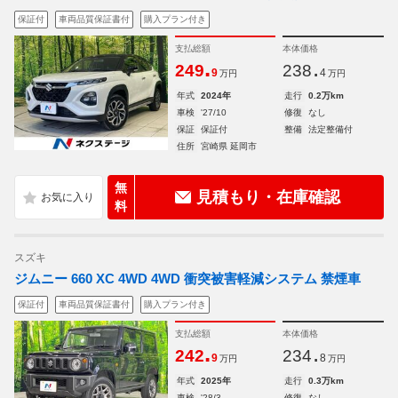
保証付
車両品質保証書付
購入プラン付き
支払総額
本体価格
.
.
249
238
9
4
万円
万円
年式
2024年
走行
0.2万km
車検
'27/10
修復
なし
保証
保証付
整備
法定整備付
住所
宮崎県 延岡市
無
見積もり・在庫確認
料
スズキ
ジムニー 660 XC 4WD 4WD 衝突被害軽減システム 禁煙車
保証付
車両品質保証書付
購入プラン付き
支払総額
本体価格
.
.
242
234
9
8
万円
万円
年式
2025年
走行
0.3万km
車検
'28/3
修復
なし