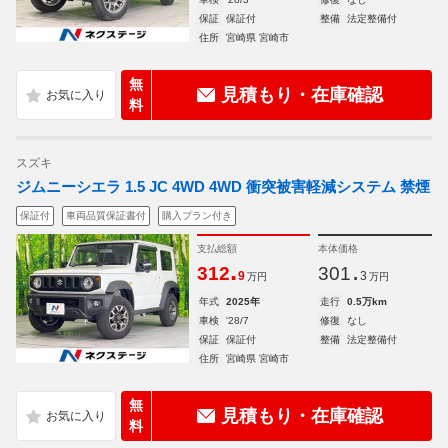
保証
保証付
整備
法定整備付
住所
宮崎県 宮崎市
無
見積もり・在庫確認
料
スズキ
ジムニーシエラ 1.5 JC 4WD 4WD 衝突被害軽減システム 禁煙
保証付
車両品質保証書付
購入プラン付き
支払総額
本体価格
.
.
312
301
9
3
万円
万円
年式
2025年
走行
0.5万km
車検
'28/7
修復
なし
保証
保証付
整備
法定整備付
住所
宮崎県 宮崎市
無
見積もり・在庫確認
料