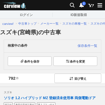
carview!
検索
通知
i
ログイン
ID新規取得
中古車トップ
メーカー一覧
スズキの車種一覧
スズキの
carview!
スズキ(宮崎県)の中古車
検索中の条件
保存条件一覧
条件を保存
条件を変更
792
件
並び替え
スズキ
ソリオ 1.2 ハイブリッド MZ 登録済未使用車 両側電動ドア
保証付
車両品質保証書付
購入プラン付き