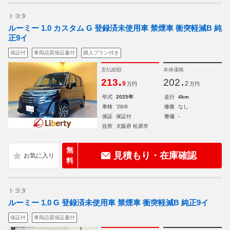
トヨタ
ルーミー 1.0 カスタム G 登録済未使用車 禁煙車 衝突軽減B 純
正9イ
保証付
車両品質保証書付
購入プラン付き
支払総額
本体価格
.
.
213
202
9
2
万円
万円
年式
2025年
走行
4km
車検
'28/8
修復
なし
保証
保証付
整備
-
住所
大阪府 松原市
無
見積もり・在庫確認
料
トヨタ
ルーミー 1.0 G 登録済未使用車 禁煙車 衝突軽減B 純正9イ
保証付
車両品質保証書付