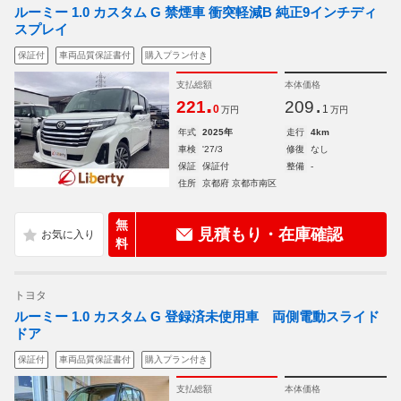
ルーミー 1.0 カスタム G 禁煙車 衝突軽減B 純正9インチディ
スプレイ
保証付
車両品質保証書付
購入プラン付き
支払総額
本体価格
.
.
221
209
0
1
万円
万円
年式
2025年
走行
4km
車検
'27/3
修復
なし
保証
保証付
整備
-
住所
京都府 京都市南区
無
見積もり・在庫確認
料
トヨタ
ルーミー 1.0 カスタム G 登録済未使用車 両側電動スライド
ドア
保証付
車両品質保証書付
購入プラン付き
支払総額
本体価格