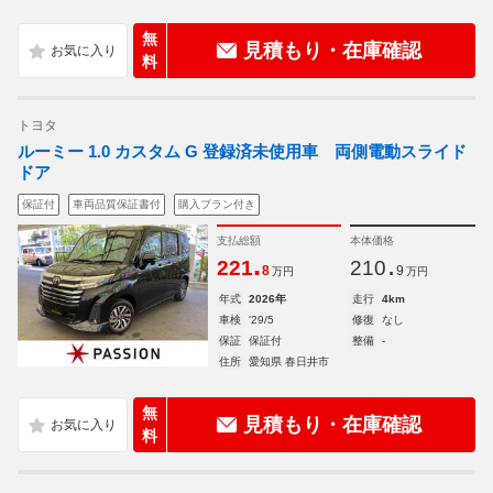
無
見積もり・在庫確認
料
トヨタ
ルーミー 1.0 カスタム G 登録済未使用車 両側電動スライド
ドア
保証付
車両品質保証書付
購入プラン付き
支払総額
本体価格
.
.
221
210
8
9
万円
万円
年式
2026年
走行
4km
車検
'29/5
修復
なし
保証
保証付
整備
-
住所
愛知県 春日井市
無
見積もり・在庫確認
料