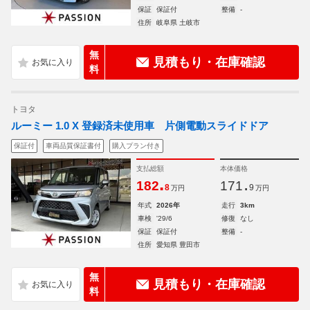
保証
保証付
整備
-
住所
岐阜県 土岐市
無
見積もり・在庫確認
料
トヨタ
ルーミー 1.0 X 登録済未使用車 片側電動スライドドア
保証付
車両品質保証書付
購入プラン付き
支払総額
本体価格
.
.
182
171
8
9
万円
万円
年式
2026年
走行
3km
車検
'29/6
修復
なし
保証
保証付
整備
-
住所
愛知県 豊田市
無
見積もり・在庫確認
料