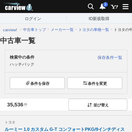
carview!
検索
通知
i
ログイン
ID新規取得
中古車トップ
メーカー一覧
トヨタの車種一覧
トヨタの
carview!
中古車一覧
検索中の条件
保存条件一覧
ハッチバック
条件を保存
条件を変更
35,536
件
並び替え
トヨタ
ルーミー 1.0 カスタム G-T コンフォートPKG/9インチディス