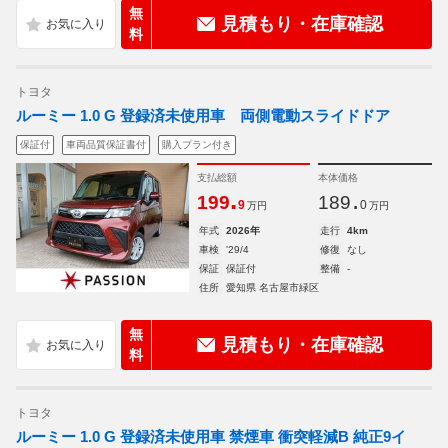
無
見積もり・在庫確認
料
トヨタ
ルーミー 1.0 G 登録済未使用車 両側電動スライドドア
保証付
車両品質保証書付
購入プラン付き
支払総額
本体価格
.
.
199
189
9
0
万円
万円
年式
2026年
走行
4km
車検
'29/4
修復
なし
保証
保証付
整備
-
住所
愛知県 名古屋市緑区
無
見積もり・在庫確認
料
トヨタ
ルーミー 1.0 G 登録済未使用車 禁煙車 衝突軽減B 純正9イ