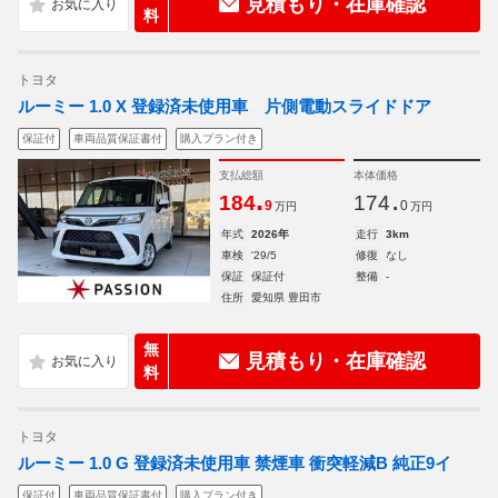
見積もり・在庫確認
料
トヨタ
ルーミー 1.0 X 登録済未使用車 片側電動スライドドア
保証付
車両品質保証書付
購入プラン付き
支払総額
本体価格
.
.
184
174
9
0
万円
万円
年式
2026年
走行
3km
車検
'29/5
修復
なし
保証
保証付
整備
-
住所
愛知県 豊田市
無
見積もり・在庫確認
料
トヨタ
ルーミー 1.0 G 登録済未使用車 禁煙車 衝突軽減B 純正9イ
保証付
車両品質保証書付
購入プラン付き