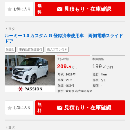
無
見積もり・在庫確認
料
トヨタ
ルーミー 1.0 カスタム G 登録済未使用車 両側電動スライド
ドア
保証付
車両品質保証書付
購入プラン付き
支払総額
本体価格
.
.
209
199
9
0
万円
万円
年式
2026年
走行
4km
車検
'29/6
修復
なし
保証
保証付
整備
-
住所
愛知県 名古屋市緑区
無
見積もり・在庫確認
料
トヨタ