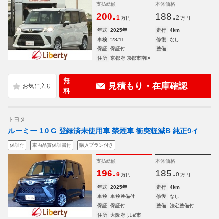
支払総額
本体価格
.
.
200
188
1
2
万円
万円
年式
2025年
走行
4km
車検
'28/11
修復
なし
保証
保証付
整備
-
住所
京都府 京都市南区
無
見積もり・在庫確認
料
トヨタ
ルーミー 1.0 G 登録済未使用車 禁煙車 衝突軽減B 純正9イ
保証付
車両品質保証書付
購入プラン付き
支払総額
本体価格
.
.
196
185
9
0
万円
万円
年式
2025年
走行
4km
車検
車検整備付
修復
なし
保証
保証付
整備
法定整備付
住所
大阪府 貝塚市