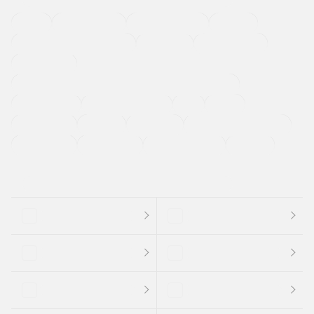
４ＷＤ
定期点検記録簿
ワンオーナーカー
福祉車両
メーカー系販売店取り扱い車
修復歴無し
アルミホイール
寒冷地仕様車
過給機設定モデル（ターボ・スーパーチャージャーなど)
ETC
CDプレーヤー
カーナビゲーション
禁煙車
法定整備付き
保証付き
エアバッグ
ディスチャージドランプ
支払総顔あり
クーポンあり
車両品質評価書付
新着車両