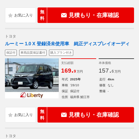
無
見積もり・在庫確認
料
トヨタ
ルーミー 1.0 X 登録済未使用車 純正ディスプレイオーディ
保証付
車両品質保証書付
購入プラン付き
支払総額
本体価格
.
.
169
157
9
6
万円
万円
年式
2025年
走行
4km
車検
'28/10
修復
なし
保証
保証付
整備
-
住所
福井県 鯖江市
無
見積もり・在庫確認
料
トヨタ