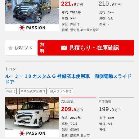
.
.
221
210
8
9
万円
万円
年式
2026年
走行
4km
車検
'29/5
修復
なし
保証
保証付
整備
-
住所
愛知県 名古屋市緑区
無
見積もり・在庫確認
料
トヨタ
ルーミー 1.0 カスタム G 登録済未使用車 両側電動スライド
ドア
保証付
車両品質保証書付
購入プラン付き
支払総額
本体価格
.
.
209
199
9
0
万円
万円
年式
2026年
走行
4km
車検
'29/4
修復
なし
保証
保証付
整備
-
住所
愛知県 豊田市