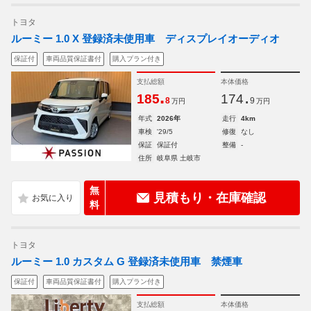
トヨタ
ルーミー 1.0 X 登録済未使用車 ディスプレイオーディオ
保証付
車両品質保証書付
購入プラン付き
支払総額
本体価格
.
.
185
174
8
9
万円
万円
年式
2026年
走行
4km
車検
'29/5
修復
なし
保証
保証付
整備
-
住所
岐阜県 土岐市
無
見積もり・在庫確認
料
トヨタ
ルーミー 1.0 カスタム G 登録済未使用車 禁煙車
保証付
車両品質保証書付
購入プラン付き
支払総額
本体価格