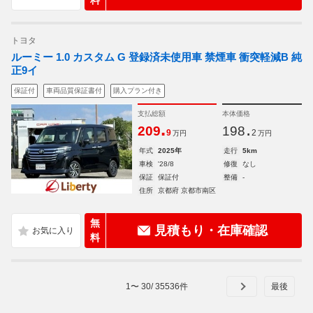
料
トヨタ
ルーミー 1.0 カスタム G 登録済未使用車 禁煙車 衝突軽減B 純
正9イ
保証付
車両品質保証書付
購入プラン付き
支払総額
本体価格
.
.
209
198
9
2
万円
万円
年式
2025年
走行
5km
車検
'28/8
修復
なし
保証
保証付
整備
-
住所
京都府 京都市南区
無
見積もり・在庫確認
料
1
〜
30
/
35536
件