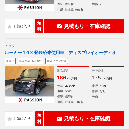
保証
保証付
整備
-
住所
岐阜県 土岐市
無
見積もり・在庫確認
料
トヨタ
ルーミー 1.0 X 登録済未使用車 ディスプレイオーディオ
保証付
車両品質保証書付
購入プラン付き
支払総額
本体価格
.
.
186
175
8
9
万円
万円
年式
2026年
走行
4km
車検
'29/5
修復
なし
保証
保証付
整備
-
住所
岐阜県 土岐市
無
見積もり・在庫確認
料