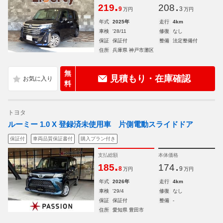
.
.
219
208
9
3
万円
万円
年式
2025年
走行
4km
車検
'28/11
修復
なし
保証
保証付
整備
法定整備付
住所
兵庫県 神戸市灘区
無
見積もり・在庫確認
料
トヨタ
ルーミー 1.0 X 登録済未使用車 片側電動スライドドア
保証付
車両品質保証書付
購入プラン付き
支払総額
本体価格
.
.
185
174
8
9
万円
万円
年式
2026年
走行
4km
車検
'29/4
修復
なし
保証
保証付
整備
-
住所
愛知県 豊田市