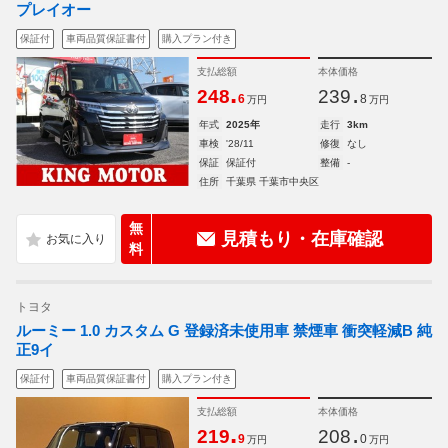
プレイオー
保証付
車両品質保証書付
購入プラン付き
支払総額
本体価格
.
.
248
239
6
8
万円
万円
年式
2025年
走行
3km
車検
'28/11
修復
なし
保証
保証付
整備
-
住所
千葉県 千葉市中央区
無
見積もり・在庫確認
料
トヨタ
ルーミー 1.0 カスタム G 登録済未使用車 禁煙車 衝突軽減B 純
正9イ
保証付
車両品質保証書付
購入プラン付き
支払総額
本体価格
.
.
219
208
9
0
万円
万円