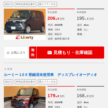
保証付
車両品質保証書付
購入プラン付き
支払総額
本体価格
.
.
206
195
9
4
万円
万円
年式
2026年
走行
4km
車検
'29/2
修復
なし
保証
保証付
整備
-
住所
福井県 鯖江市
無
見積もり・在庫確認
料
トヨタ
ルーミー 1.0 X 登録済未使用車 ディスプレイオーディオ
保証付
車両品質保証書付
購入プラン付き
支払総額
本体価格
.
.
179
168
8
9
万円
万円
年式
2026年
走行
4km
車検
'29/4
修復
なし