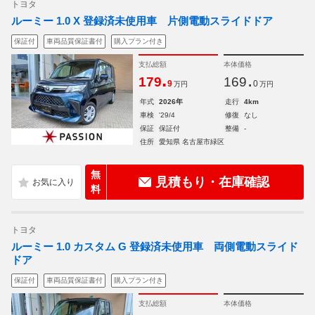
トヨタ
ルーミー 1.0 X 登録済未使用車 片側電動スライドドア
保証付
車両品質保証書付
購入プラン付き
支払総額
本体価格
.
.
179
169
9
0
万円
万円
年式
2026年
走行
4km
車検
'29/4
修復
なし
保証
保証付
整備
-
住所
愛知県 名古屋市緑区
無
見積もり・在庫確認
料
トヨタ
ルーミー 1.0 カスタム G 登録済未使用車 両側電動スライド
ドア
保証付
車両品質保証書付
購入プラン付き
支払総額
本体価格