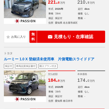
.
.
221
210
8
9
万円
万円
年式
2026年
走行
4km
車検
'29/4
修復
なし
保証
保証付
整備
-
住所
愛知県 名古屋市緑区
無
見積もり・在庫確認
料
トヨタ
ルーミー 1.0 X 登録済未使用車 片側電動スライドドア
保証付
車両品質保証書付
購入プラン付き
支払総額
本体価格
.
.
184
174
9
0
万円
万円
年式
2026年
走行
4km
車検
'29/5
修復
なし
保証
保証付
整備
-
住所
愛知県 春日井市