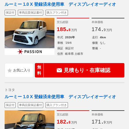
ルーミー 1.0 X 登録済未使用車 ディスプレイオーディオ
保証付
車両品質保証書付
購入プラン付き
支払総額
本体価格
.
.
185
174
8
9
万円
万円
年式
2026年
走行
4km
車検
'29/6
修復
なし
保証
保証付
整備
-
住所
岐阜県 土岐市
無
見積もり・在庫確認
料
トヨタ
ルーミー 1.0 X 登録済未使用車 ディスプレイオーディオ
保証付
車両品質保証書付
購入プラン付き
支払総額
本体価格
.
.
182
171
8
9
万円
万円