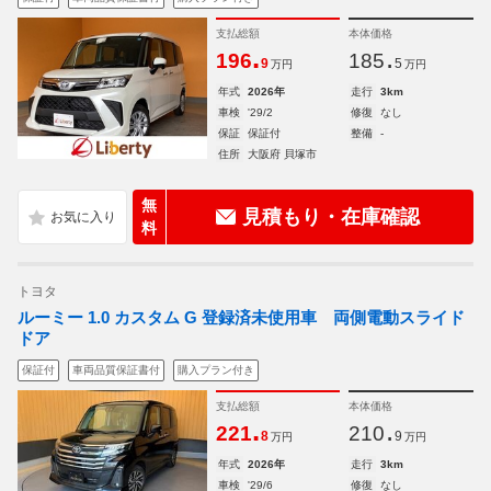
支払総額
本体価格
.
.
196
185
9
5
万円
万円
年式
2026年
走行
3km
車検
'29/2
修復
なし
保証
保証付
整備
-
住所
大阪府 貝塚市
無
見積もり・在庫確認
料
トヨタ
ルーミー 1.0 カスタム G 登録済未使用車 両側電動スライド
ドア
保証付
車両品質保証書付
購入プラン付き
支払総額
本体価格
.
.
221
210
8
9
万円
万円
年式
2026年
走行
3km
車検
'29/6
修復
なし