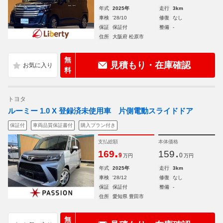
年式
2025年
走行
3km
車検
'28/10
修復
なし
保証
保証付
整備
-
住所
大阪府 松原市
無
見積もり・在庫確認
料
トヨタ
ルーミー 1.0 X 登録済未使用車 片側電動スライドドア
保証付
車両品質保証書付
購入プラン付き
支払総額
本体価格
.
.
169
159
9
0
万円
万円
年式
2025年
走行
3km
車検
'28/12
修復
なし
保証
保証付
整備
-
住所
愛知県 豊田市
無