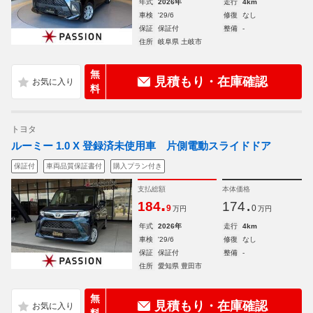
年式
2026年
走行
4km
車検
'29/6
修復
なし
保証
保証付
整備
-
住所
岐阜県 土岐市
無
見積もり・在庫確認
料
トヨタ
ルーミー 1.0 X 登録済未使用車 片側電動スライドドア
保証付
車両品質保証書付
購入プラン付き
支払総額
本体価格
.
.
184
174
9
0
万円
万円
年式
2026年
走行
4km
車検
'29/6
修復
なし
保証
保証付
整備
-
住所
愛知県 豊田市
無
見積もり・在庫確認