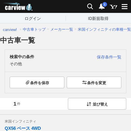
carview!
検索
通知
i
ログイン
ID新規取得
中古車トップ
メーカー一覧
米国インフィニティの車種一覧
carview!
中古車一覧
検索中の条件
保存条件一覧
その他
条件を保存
条件を変更
1
件
並び替え
米国インフィニティ
QX56 ベース 4WD