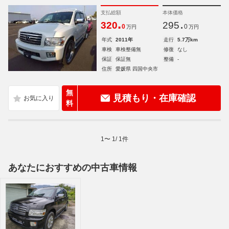
支払総額
本体価格
.
.
320
295
0
0
万円
万円
年式
2011年
走行
5.7万km
車検
車検整備無
修復
なし
保証
保証無
整備
-
住所
愛媛県 四国中央市
無
見積もり・在庫確認
料
1
〜
1
/
1
件
あなたにおすすめの中古車情報