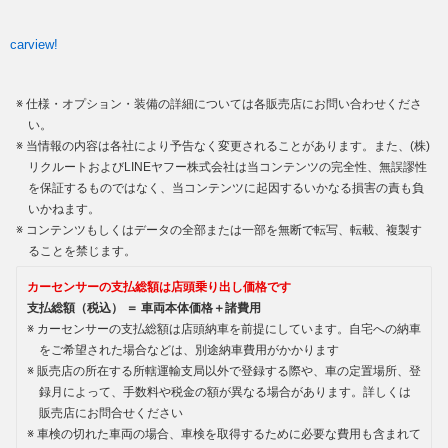
carview!
仕様・オプション・装備の詳細については各販売店にお問い合わせくださ
い。
当情報の内容は各社により予告なく変更されることがあります。また、(株)
リクルートおよびLINEヤフー株式会社は当コンテンツの完全性、無誤謬性
を保証するものではなく、当コンテンツに起因するいかなる損害の責も負
いかねます。
コンテンツもしくはデータの全部または一部を無断で転写、転載、複製す
ることを禁じます。
カーセンサーの支払総額は店頭乗り出し価格です
支払総額（税込） ＝ 車両本体価格＋諸費用
カーセンサーの支払総額は店頭納車を前提にしています。自宅への納車
をご希望された場合などは、別途納車費用がかかります
販売店の所在する所轄運輸支局以外で登録する際や、車の定置場所、登
録月によって、手数料や税金の額が異なる場合があります。詳しくは
販売店にお問合せください
車検の切れた車両の場合、車検を取得するために必要な費用も含まれて