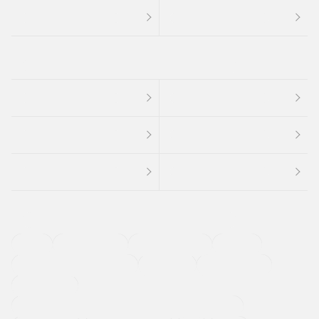
４ＷＤ
定期点検記録簿
ワンオーナーカー
福祉車両
メーカー系販売店取り扱い車
修復歴無し
アルミホイール
寒冷地仕様車
過給機設定モデル（ターボ・スーパーチャージャーなど)