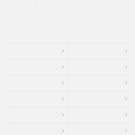
ETC
CDプレーヤー
カーナビゲーション
禁煙車
法定整備付き
保証付き
エアバッグ
ディスチャージドランプ
支払総顔あり
クーポンあり
車両品質評価書付
新着車両