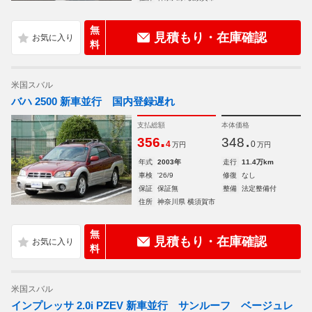
無
見積もり・在庫確認
料
米国スバル
バハ 2500 新車並行 国内登録遅れ
支払総額
本体価格
.
.
356
348
4
0
万円
万円
年式
2003年
走行
11.4万km
車検
'26/9
修復
なし
保証
保証無
整備
法定整備付
住所
神奈川県 横須賀市
無
見積もり・在庫確認
料
米国スバル
インプレッサ 2.0i PZEV 新車並行 サンルーフ ベージュレ