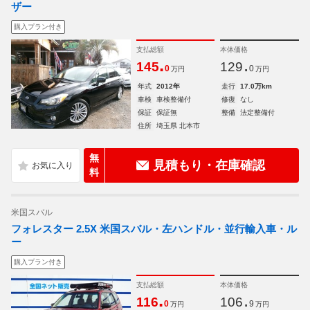
ザー
購入プラン付き
支払総額
本体価格
.
.
145
129
0
0
万円
万円
年式
2012年
走行
17.0万km
車検
車検整備付
修復
なし
保証
保証無
整備
法定整備付
住所
埼玉県 北本市
無
見積もり・在庫確認
料
米国スバル
フォレスター 2.5X 米国スバル・左ハンドル・並行輸入車・ル
ー
購入プラン付き
支払総額
本体価格
.
.
116
106
0
9
万円
万円