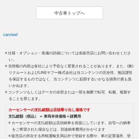
中古車トップへ
carview!
仕様・オプション・装備の詳細については各販売店にお問い合わせくださ
い。
当情報の内容は各社により予告なく変更されることがあります。また、(株)
リクルートおよびLINEヤフー株式会社は当コンテンツの完全性、無誤謬性
を保証するものではなく、当コンテンツに起因するいかなる損害の責も負
いかねます。
コンテンツもしくはデータの全部または一部を無断で転写、転載、複製す
ることを禁じます。
カーセンサーの支払総額は店頭乗り出し価格です
支払総額（税込） ＝ 車両本体価格＋諸費用
カーセンサーの支払総額は店頭納車を前提にしています。自宅への納車
をご希望された場合などは、別途納車費用がかかります
販売店の所在する所轄運輸支局以外で登録する際や、車の定置場所、登