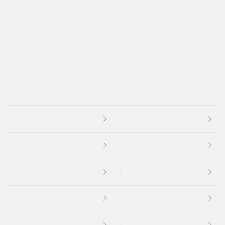
寒冷地仕様車
過給機設定モデル（ターボ・スーパーチャージャーなど)
ETC
CDプレーヤー
カーナビゲーション
禁煙車
法定整備付き
保証付き
エアバッグ
ディスチャージドランプ
支払総顔あり
クーポンあり
車両品質評価書付
新着車両