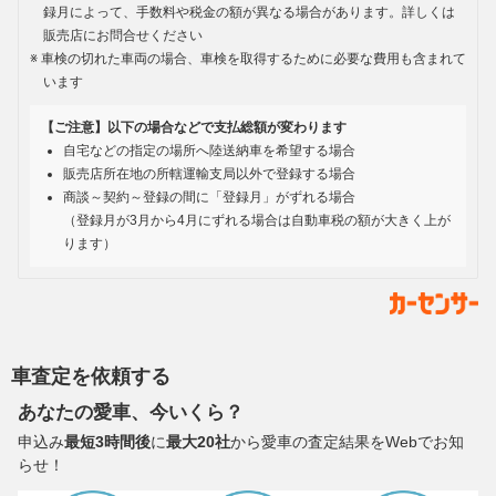
録月によって、手数料や税金の額が異なる場合があります。詳しくは
販売店にお問合せください
車検の切れた車両の場合、車検を取得するために必要な費用も含まれて
います
【ご注意】以下の場合などで支払総額が変わります
自宅などの指定の場所へ陸送納車を希望する場合
販売店所在地の所轄運輸支局以外で登録する場合
商談～契約～登録の間に「登録月」がずれる場合
（登録月が3月から4月にずれる場合は自動車税の額が大きく上が
ります）
車査定を依頼する
あなたの愛車、今いくら？
申込み
最短3時間後
に
最大20社
から愛車の査定結果をWebでお知
らせ！