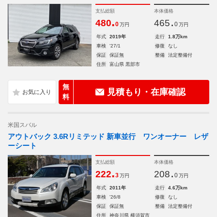
支払総額
本体価格
.
.
480
465
0
0
万円
万円
年式
2019年
走行
1.8万km
車検
'27/1
修復
なし
保証
保証無
整備
法定整備付
住所
富山県 黒部市
無
見積もり・在庫確認
料
米国スバル
アウトバック 3.6Rリミテッド 新車並行 ワンオーナー レザ
ーシート
支払総額
本体価格
.
.
222
208
3
0
万円
万円
年式
2011年
走行
4.6万km
車検
'26/8
修復
なし
保証
保証無
整備
法定整備付
住所
神奈川県 横須賀市