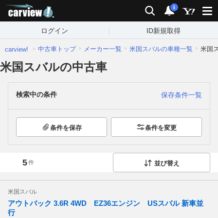
carview!
検索
通知
i
ログイン
ID新規取得
中古車トップ
メーカー一覧
米国スバルの車種一覧
米国
carview!
米国スバルの中古車
検索中の条件
保存条件一覧
条件を保存
条件を変更
5
件
並び替え
米国スバル
アウトバック 3.6R 4WD EZ36エンジン USスバル 新車並
行