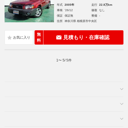
年式
2005年
走行
22.8万km
車検
'26/12
修復
なし
保証
保証無
整備
-
住所
神奈川県 相模原市中央区
無
見積もり・在庫確認
料
1
〜
5
/
5
件