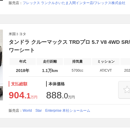
販売店：
フレックス ランクルさいたま入間インター店/フレックス株式会社
米国トヨタ
タンドラ クルーマックス TRDプロ 5.7 V8 4WD S
ワーシート
年式
走行距離
排気量
ミッション
2018年
1.1万km
5700cc
AT/CVT
20
支払総額
本体価格
904
888
.1
.0
万円
万円
販売店：
World Star Enterprise 本社ショールーム