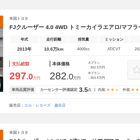
米国トヨタ
FJクルーザー 4.0 4WD トミーカイラエアロ/マ
年式
走行距離
排気量
ミッション
2013年
10.6万km
4000cc
AT/CVT
20
Aプラン
支払総額
本体価格
: 302.5万円
297
282
Bプラン
.0
.0
万円
万円
: 303.6万円
3.5
車両品質評価
カーセンサー評価認定
点
内装:
外装:
販売店：
エル・レカーズ 越谷店
米国トヨタ