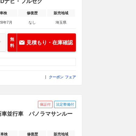
・SDナビ・フルセグ
車検
修復歴
販売地域
28年7月
なし
埼玉県
無
見積もり・在庫確認
料
クーポン
フェア
保証付
法定整備付
WD 新車並行車 パノラマサンルー
車検
修復歴
販売地域