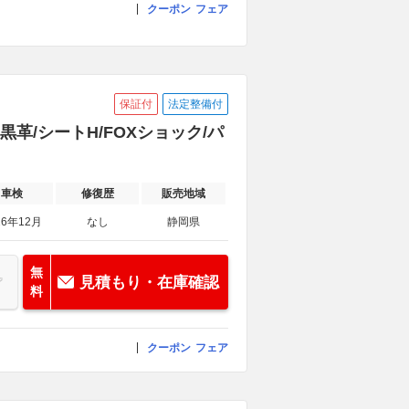
クーポン
フェア
保証付
法定整備付
R/黒革/シートH/FOXショック/パ
車検
修復歴
販売地域
26年12月
なし
静岡県
無
見積もり・在庫確認
料
クーポン
フェア