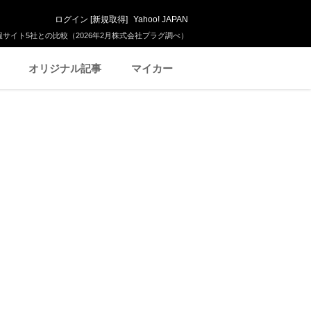
ログイン
[
新規取得
]
Yahoo! JAPAN
サイト5社との比較（2026年2月株式会社プラグ調べ）
オリジナル記事
マイカー