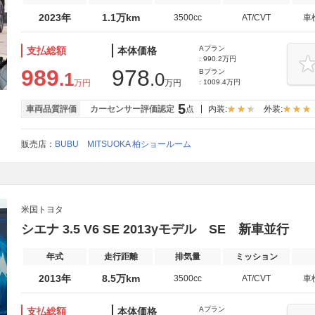
2023年
1.1万km
3500cc
AT/CVT
車
Aプラン
支払総額
本体価格
: 990.2万円
989
978
Bプラン
.1
.0
万円
万円
: 1009.4万円
5
車両品質評価
カーセンサー評価認定
点
内装:
外装:
販売店：
BUBU MITSUOKA 柏ショールーム
米国トヨタ
シエナ 3.5 V6 SE 2013yモデル SE 新車並行
年式
走行距離
排気量
ミッション
2013年
8.5万km
3500cc
AT/CVT
車
Aプラン
支払総額
本体価格