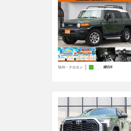
緑白II
SUV・クロカン