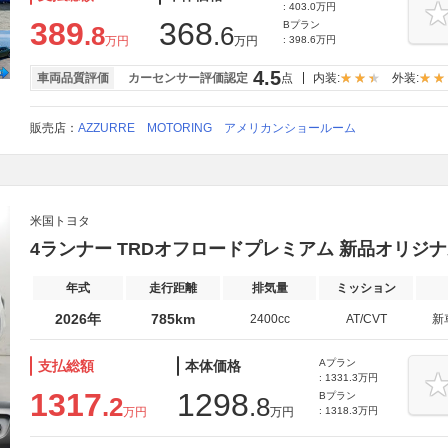
: 403.0万円
389
368
Bプラン
.8
.6
万円
万円
: 398.6万円
4.5
車両品質評価
カーセンサー評価認定
点
内装:
外装:
販売店：
AZZURRE MOTORING アメリカンショールーム
米国トヨタ
4ランナー TRDオフロードプレミアム 新品オリジ
年式
走行距離
排気量
ミッション
2026年
785km
2400cc
AT/CVT
新
Aプラン
支払総額
本体価格
: 1331.3万円
1317
1298
Bプラン
.2
.8
万円
万円
: 1318.3万円