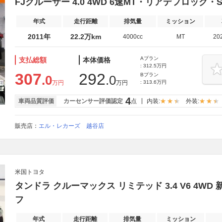
FJクルーザー 4.0 4WD 6速MT・リアデフロック
年式
走行距離
排気量
ミッション
2011年
22.2万km
4000cc
MT
20
Aプラン
支払総額
本体価格
: 312.5万円
307
292
Bプラン
.0
.0
万円
万円
: 313.6万円
4
車両品質評価
カーセンサー評価認定
点
内装:
外装:
販売店：
エル・レカーズ 越谷店
米国トヨタ
タンドラ クルーマックス リミテッド 3.4 V6 4
フ
年式
走行距離
排気量
ミッション