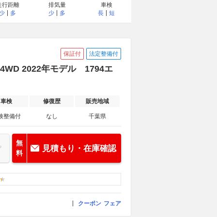
走行距離
排気量
車検
少
多
少
多
長
短
保証付
法定整備付
4WD 2022年モデル 1794エ
車検
修復歴
販売地域
検整備付
なし
千葉県
無
見積もり・在庫確認
料
クーポン
フェア