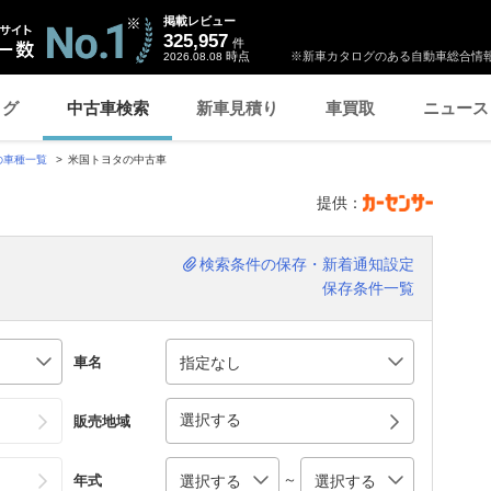
掲載レビュー
325,957
件
時点
※新車カタログのある自動車総合情報
2026.08.08
ログ
中古車検索
新車見積り
車買取
ニュース
の車種一覧
米国トヨタの中古車
提供：
検索条件の保存・新着通知設定
保存条件一覧
車名
選択する
販売地域
～
年式