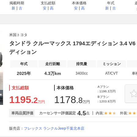
掲載時期
支払総額
本体価格
年式
新
古
安
高
安
高
新
古
米国トヨタ
タンドラ クルーマックス 1794エディション 3.4 V6 
ディション
年式
走行距離
排気量
ミッション
2025年
4.3万km
3400cc
AT/CVT
車
Aプラン
支払総額
本体価格
: 1196.3万円
1195
1178
Bプラン
.2
.8
万円
万円
: 1203.9万円
4.5
車両品質評価
カーセンサー評価認定
点
内装:
外装:
販売店：
フレックス ランクルJeep千葉北本店