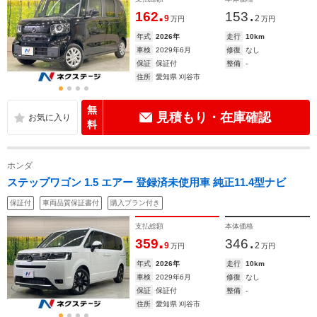
.
.
162
153
9
2
万円
万円
年式
2026年
走行
10km
車検
2029年6月
修復
なし
保証
保証付
整備
-
住所
愛知県 刈谷市
無
見積もり・在庫確認
料
ホンダ
ステップワゴン 1.5 エアー 登録済未使用車 純正11.4型ナビ
保証付
車両品質保証書付
購入プラン付き
支払総額
本体価格
.
.
359
346
9
2
万円
万円
年式
2026年
走行
10km
車検
2029年6月
修復
なし
保証
保証付
整備
-
住所
愛知県 刈谷市