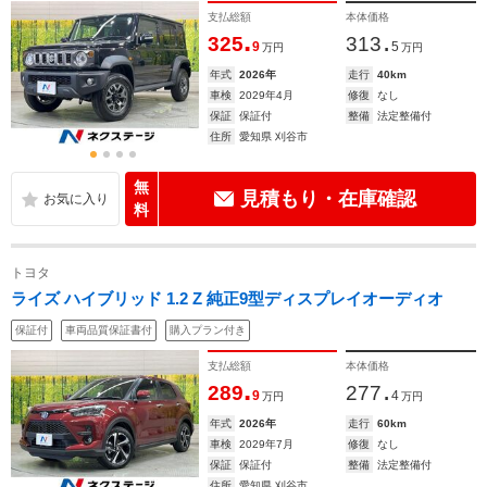
支払総額
本体価格
.
.
325
313
9
5
万円
万円
年式
2026年
走行
40km
車検
2029年4月
修復
なし
保証
保証付
整備
法定整備付
住所
愛知県 刈谷市
無
見積もり・在庫確認
料
トヨタ
ライズ ハイブリッド 1.2 Z 純正9型ディスプレイオーディオ
保証付
車両品質保証書付
購入プラン付き
支払総額
本体価格
.
.
289
277
9
4
万円
万円
年式
2026年
走行
60km
車検
2029年7月
修復
なし
保証
保証付
整備
法定整備付
住所
愛知県 刈谷市