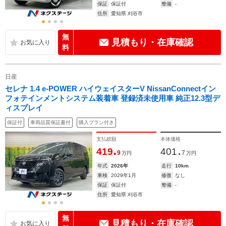
保証
保証付
整備
-
住所
愛知県 刈谷市
無
見積もり・在庫確認
料
日産
セレナ 1.4 e-POWER ハイウェイスターV NissanConnectイン
フォテインメントシステム装着車 登録済未使用車 純正12.3型デ
ィスプレイ
保証付
車両品質保証書付
購入プラン付き
支払総額
本体価格
.
.
419
401
9
7
万円
万円
年式
2026年
走行
10km
車検
2029年1月
修復
なし
保証
保証付
整備
-
住所
愛知県 刈谷市
無
見積もり・在庫確認