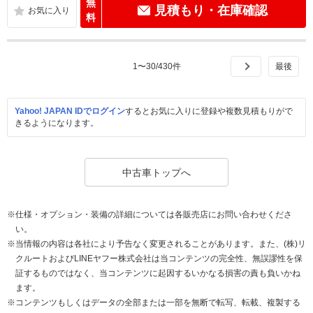
無
見積もり・在庫確認
料
1
〜
30
/
430
件
Yahoo! JAPAN IDでログイン
するとお気に入りに登録や複数見積もりがで
きるようになります。
中古車トップへ
※仕様・オプション・装備の詳細については各販売店にお問い合わせくださ
い。
※当情報の内容は各社により予告なく変更されることがあります。また、(株)リ
クルートおよびLINEヤフー株式会社は当コンテンツの完全性、無誤謬性を保
証するものではなく、当コンテンツに起因するいかなる損害の責も負いかね
ます。
※コンテンツもしくはデータの全部または一部を無断で転写、転載、複製する