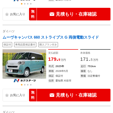
無
見積もり・在庫確認
料
ダイハツ
ムーヴキャンバス 660 ストライプス G 両側電動スライド
保証付
車両品質保証書付
購入プラン付き
支払総額
本体価格
.
.
179
171
9
5
万円
万円
年式
2025年
走行
751km
車検
2028年5月
修復
なし
保証
保証付
整備
法定整備付
住所
愛知県 刈谷市
無
見積もり・在庫確認
料
ダイハツ