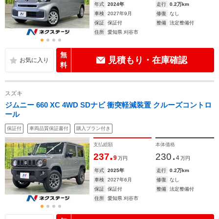
年式
2024年
走行
0.2万km
車検
2027年9月
修復
なし
保証
保証付
整備
法定整備付
住所
愛知県 刈谷市
無
見積もり・在庫確認
料
スズキ
ジムニー 660 XC 4WD SDナビ 衝突軽減装置 クルーズコントロ
ール
保証付
車両品質保証書付
購入プラン付き
支払総額
本体価格
.
.
237
230
9
4
万円
万円
年式
2025年
走行
0.2万km
車検
2027年6月
修復
なし
保証
保証付
整備
法定整備付
住所
愛知県 刈谷市