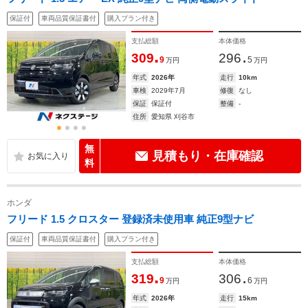
保証付
車両品質保証書付
購入プラン付き
支払総額
本体価格
.
.
309
296
9
5
万円
万円
年式
2026年
走行
10km
車検
2029年7月
修復
なし
保証
保証付
整備
-
住所
愛知県 刈谷市
無
見積もり・在庫確認
料
ホンダ
フリード 1.5 クロスター 登録済未使用車 純正9型ナビ
保証付
車両品質保証書付
購入プラン付き
支払総額
本体価格
.
.
319
306
9
6
万円
万円
年式
2026年
走行
15km