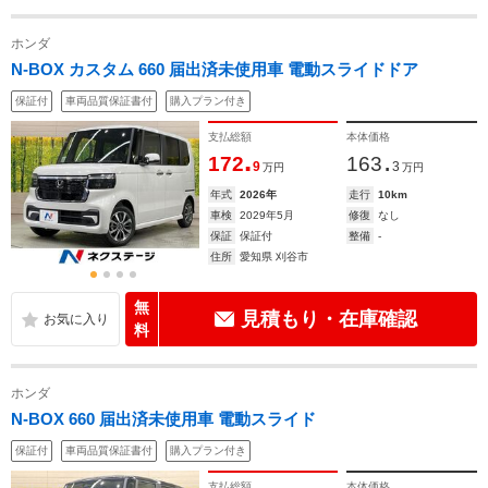
ホンダ
N-BOX カスタム 660 届出済未使用車 電動スライドドア
保証付
車両品質保証書付
購入プラン付き
支払総額
本体価格
.
.
172
163
9
3
万円
万円
年式
2026年
走行
10km
車検
2029年5月
修復
なし
保証
保証付
整備
-
住所
愛知県 刈谷市
無
見積もり・在庫確認
料
ホンダ
N-BOX 660 届出済未使用車 電動スライド
保証付
車両品質保証書付
購入プラン付き
支払総額
本体価格