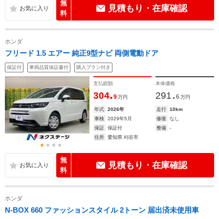
無
見積もり・在庫確認
料
ホンダ
フリード 1.5 エアー 純正9型ナビ 両側電動ドア
保証付
車両品質保証書付
購入プラン付き
支払総額
本体価格
.
.
304
291
9
6
万円
万円
年式
2026年
走行
10km
車検
2029年5月
修復
なし
保証
保証付
整備
-
住所
愛知県 刈谷市
無
見積もり・在庫確認
料
ホンダ
N-BOX 660 ファッションスタイル 2トーン 届出済未使用車