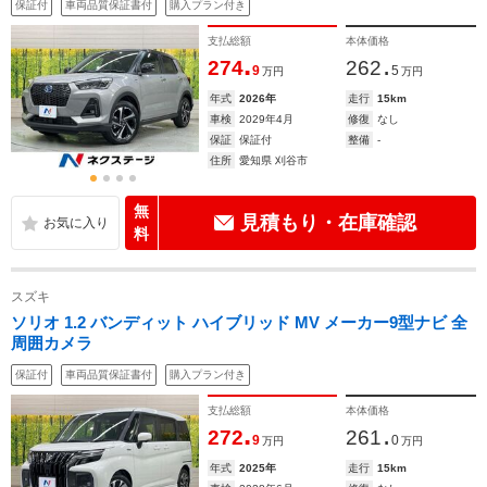
保証付
車両品質保証書付
購入プラン付き
支払総額
本体価格
.
.
274
262
9
5
万円
万円
年式
2026年
走行
15km
車検
2029年4月
修復
なし
保証
保証付
整備
-
住所
愛知県 刈谷市
無
見積もり・在庫確認
料
スズキ
ソリオ 1.2 バンディット ハイブリッド MV メーカー9型ナビ 全
周囲カメラ
保証付
車両品質保証書付
購入プラン付き
支払総額
本体価格
.
.
272
261
9
0
万円
万円
年式
2025年
走行
15km