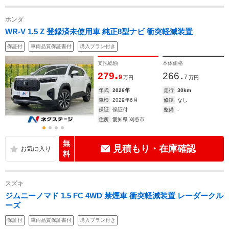
ホンダ
WR-V 1.5 Z 登録済未使用車 純正8型ナビ 衝突軽減装置
保証付
車両品質保証書付
購入プラン付き
支払総額
本体価格
.
.
279
266
9
7
万円
万円
年式
2026年
走行
30km
車検
2029年6月
修復
なし
保証
保証付
整備
-
住所
愛知県 刈谷市
無
見積もり・在庫確認
料
スズキ
ジムニーノマド 1.5 FC 4WD 禁煙車 衝突軽減装置 レーダークル
ーズ
保証付
車両品質保証書付
購入プラン付き