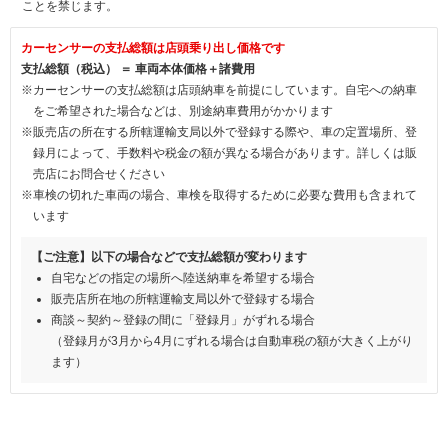
ことを禁じます。
カーセンサーの支払総額は店頭乗り出し価格です
支払総額（税込） ＝ 車両本体価格＋諸費用
※カーセンサーの支払総額は店頭納車を前提にしています。自宅への納車
をご希望された場合などは、別途納車費用がかかります
※販売店の所在する所轄運輸支局以外で登録する際や、車の定置場所、登
録月によって、手数料や税金の額が異なる場合があります。詳しくは販
売店にお問合せください
※車検の切れた車両の場合、車検を取得するために必要な費用も含まれて
います
【ご注意】以下の場合などで支払総額が変わります
自宅などの指定の場所へ陸送納車を希望する場合
販売店所在地の所轄運輸支局以外で登録する場合
商談～契約～登録の間に「登録月」がずれる場合
（登録月が3月から4月にずれる場合は自動車税の額が大きく上がり
ます）