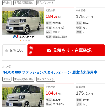
保証付
車両品質保証書付
購入プラン付き
支払総額
本体価格
.
.
184
175
9
2
万円
万円
年式
2026年
走行
10km
車検
2029年6月
修復
なし
保証
保証付
整備
-
住所
愛知県 刈谷市
無
見積もり・在庫確認
料
ホンダ
N-BOX 660 ファッションスタイル 2トーン 届出済未使用車
保証付
車両品質保証書付
購入プラン付き
支払総額
本体価格
.
.
184
175
9
2
万円
万円
年式
2026年
走行
10km
車検
2029年6月
修復
なし