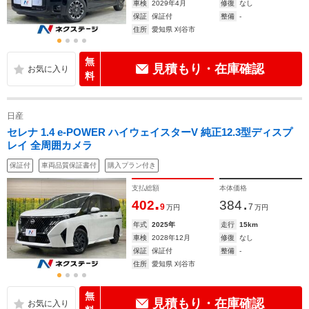
車検
2029年4月
修復
なし
保証
保証付
整備
-
住所
愛知県 刈谷市
無
見積もり・在庫確認
料
日産
セレナ 1.4 e-POWER ハイウェイスターV 純正12.3型ディスプ
レイ 全周囲カメラ
保証付
車両品質保証書付
購入プラン付き
支払総額
本体価格
.
.
402
384
9
7
万円
万円
年式
2025年
走行
15km
車検
2028年12月
修復
なし
保証
保証付
整備
-
住所
愛知県 刈谷市
無
見積もり・在庫確認