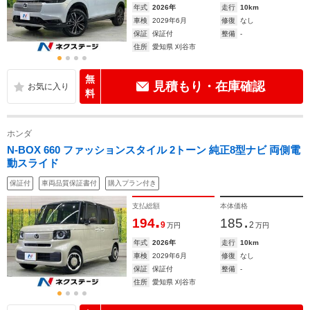
年式
2026年
走行
10km
車検
2029年6月
修復
なし
保証
保証付
整備
-
住所
愛知県 刈谷市
無
見積もり・在庫確認
料
ホンダ
N-BOX 660 ファッションスタイル 2トーン 純正8型ナビ 両側電
動スライド
保証付
車両品質保証書付
購入プラン付き
支払総額
本体価格
.
.
194
185
9
2
万円
万円
年式
2026年
走行
10km
車検
2029年6月
修復
なし
保証
保証付
整備
-
住所
愛知県 刈谷市