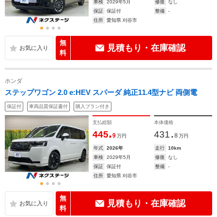
車検
2029年5月
修復
なし
保証
保証付
整備
-
住所
愛知県 刈谷市
無
見積もり・在庫確認
料
ホンダ
ステップワゴン 2.0 e:HEV スパーダ 純正11.4型ナビ 両側電
保証付
車両品質保証書付
購入プラン付き
支払総額
本体価格
.
.
445
431
9
8
万円
万円
年式
2026年
走行
10km
車検
2029年5月
修復
なし
保証
保証付
整備
-
住所
愛知県 刈谷市
無
見積もり・在庫確認
料