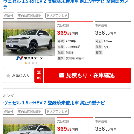
ヴェゼル 1.5 e:HEV Z 登録済未使用車 純正9型ナビ 全周囲カメ
ラ
保証付
車両品質保証書付
購入プラン付き
支払総額
本体価格
.
.
369
356
9
5
万円
万円
年式
2026年
走行
10km
車検
2029年6月
修復
なし
保証
保証付
整備
-
住所
愛知県 刈谷市
無
見積もり・在庫確認
料
ホンダ
ヴェゼル 1.5 e:HEV Z 登録済未使用車 純正9型ナビ
保証付
車両品質保証書付
購入プラン付き
支払総額
本体価格
.
.
369
356
9
5
万円
万円