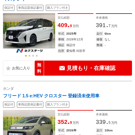
保証付
車両品質保証書付
購入プラン付き
支払総額
本体価格
.
.
409
391
9
7
万円
万円
年式
2025年
走行
6km
車検
2028年12月
修復
なし
保証
保証付
整備
-
住所
愛知県 刈谷市
無
見積もり・在庫確認
料
ホンダ
フリード 1.5 e:HEV クロスター 登録済未使用車
保証付
車両品質保証書付
購入プラン付き
支払総額
本体価格
.
.
352
339
9
5
万円
万円
年式
2026年
走行
10km