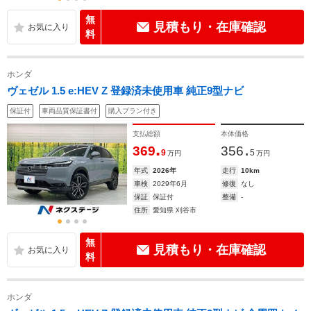
無
見積もり・在庫確認
料
ホンダ
ヴェゼル 1.5 e:HEV Z 登録済未使用車 純正9型ナビ
保証付
車両品質保証書付
購入プラン付き
支払総額
本体価格
.
.
369
356
9
5
万円
万円
年式
2026年
走行
10km
車検
2029年6月
修復
なし
保証
保証付
整備
-
住所
愛知県 刈谷市
無
見積もり・在庫確認
料
ホンダ