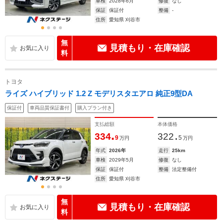
車検
2028年6月
修復
なし
保証
保証付
整備
-
住所
愛知県 刈谷市
無
見積もり・在庫確認
料
トヨタ
ライズ ハイブリッド 1.2 Z モデリスタエアロ 純正9型DA
保証付
車両品質保証書付
購入プラン付き
支払総額
本体価格
.
.
334
322
9
5
万円
万円
年式
2026年
走行
25km
車検
2029年5月
修復
なし
保証
保証付
整備
法定整備付
住所
愛知県 刈谷市
無
見積もり・在庫確認
料