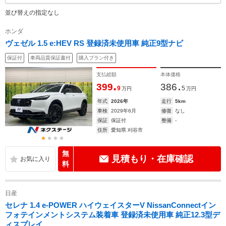
並び替えの指定なし
ホンダ
ヴェゼル 1.5 e:HEV RS 登録済未使用車 純正9型ナビ
保証付
車両品質保証書付
購入プラン付き
支払総額
本体価格
.
.
399
386
9
5
万円
万円
年式
2026年
走行
5km
車検
2029年6月
修復
なし
保証
保証付
整備
-
住所
愛知県 刈谷市
無
見積もり・在庫確認
料
日産
セレナ 1.4 e-POWER ハイウェイスターV NissanConnectイン
フォテインメントシステム装着車 登録済未使用車 純正12.3型デ
ィスプレイ