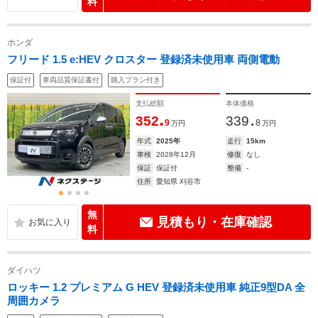
料
ホンダ
フリード 1.5 e:HEV クロスター 登録済未使用車 両側電動
保証付
車両品質保証書付
購入プラン付き
支払総額
本体価格
.
.
352
339
9
8
万円
万円
年式
2025年
走行
15km
車検
2028年12月
修復
なし
保証
保証付
整備
-
住所
愛知県 刈谷市
無
見積もり・在庫確認
料
ダイハツ
ロッキー 1.2 プレミアム G HEV 登録済未使用車 純正9型DA 全
周囲カメラ