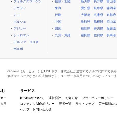
フォルクスワーゲン
信越・北陸
新潟県
長野県
富山県
アウディ
東海
愛知県
岐阜県
静岡県
ミニ
近畿
大阪府
兵庫県
京都府
ポルシェ
中国
鳥取県
島根県
岡山県
プジョー
四国
徳島県
香川県
愛媛県
シトロエン
九州・沖縄
福岡県
佐賀県
長崎県
アルファ ロメオ
ボルボ
carview!（カービュー）はLINEヤフー株式会社が運営するクルマに関す
価格やスペックなどの公式情報から、ユーザーや専門家のリアルなレビューま
しむ
サービス
イカー
carview!について
運営会社
お知らせ
プライバシーポリシー
んカラ
コンテンツ制作ポリシー
著者一覧
サイトマップ
広告掲載に
ヘルプ・お問い合わせ