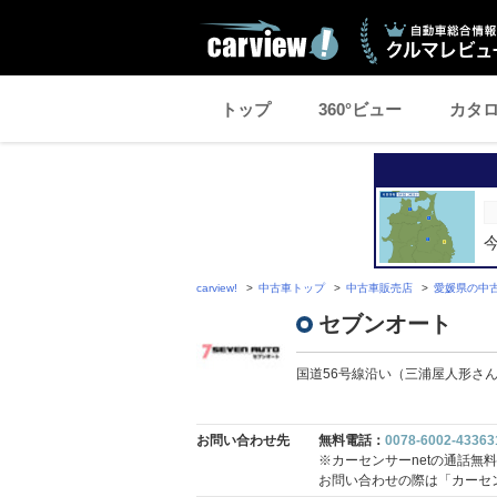
トップ
360°ビュー
カタ
carview!
中古車トップ
中古車販売店
愛媛県の中
セブンオート
国道56号線沿い（三浦屋人形さ
お問い合わせ先
無料電話：
0078-6002-43363
※カーセンサーnetの通話無
お問い合わせの際は「カーセ