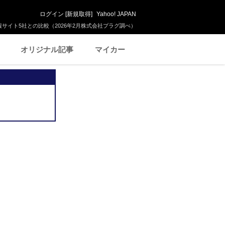
ログイン
[
新規取得
]
Yahoo! JAPAN
サイト5社との比較（2026年2月株式会社プラグ調べ）
オリジナル記事
マイカー