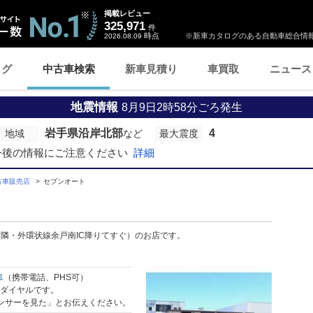
掲載レビュー
325,971
件
時点
※新車カタログのある自動車総合情報
2026.08.09
ログ
中古車検索
新車見積り
車買取
ニュース
地震情報
8月9日2時58分ごろ発生
岩手県沿岸北部
4
地域
など
最大震度
今後の情報にご注意ください
詳細
古車販売店
セブンオート
ん隣・外環状線余戸南IC降りてすぐ）のお店です。
1
（携帯電話、PHS可）
料ダイヤルです。
ンサーを見た」とお伝えください。