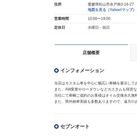
住所
愛媛県松山市余戸南3-16-27
地図を見る（Yahoo!マップ）
営業時間
10:00〜19:00
定休日
水曜日・祝日
店舗概要
インフォメーション
当店はカスタム車を中心に幅広い車輌を展示して
また、AW変更やローダウンなどカスタムも得意
当社にて車輌ご成約のお客様はオイル交換永久無
また、県外納車実績も多数ありますので、遠方の
セブンオート