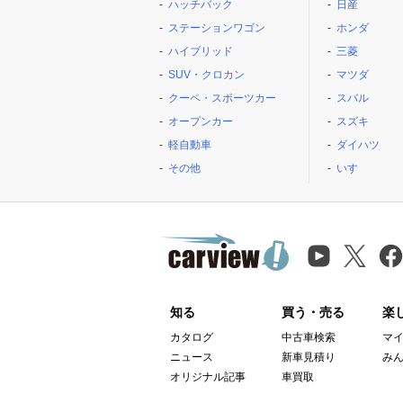
ハッチバック
日産
ステーションワゴン
ホンダ
ハイブリッド
三菱
SUV・クロカン
マツダ
クーペ・スポーツカー
スバル
オープンカー
スズキ
軽自動車
ダイハツ
その他
いすゞ
知る
買う・売る
楽
カタログ
中古車検索
マ
ニュース
新車見積り
み
オリジナル記事
車買取