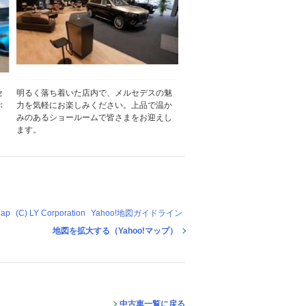
セ
明るく落ち着いた店内で、メルセデスの魅
ぶ
力を気軽にお楽しみください。上品で温か
。
みのあるショールームで皆さまをお迎えし
ます。
Map
(C) LY Corporation
Yahoo!地図ガイドライン
地図を拡大する（Yahoo!マップ）
中古車一覧に戻る