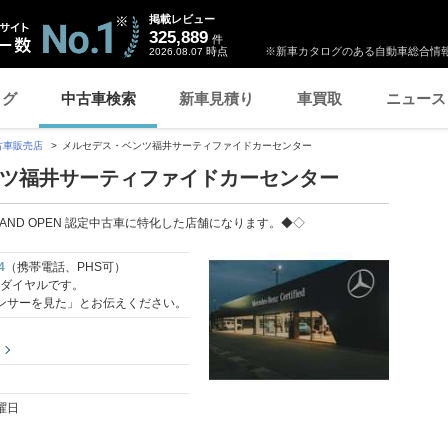
掲載レビュー
325,889
件
時点
※新車カタログのある自動車総合情報
2026.08.07
ログ
中古車検索
新車見積り
車買取
ニュース
古車販売店
メルセデス・ベンツ福井サーティファイドカーセンター
ツ福井サーティファイドカーセンター
W GRAND OPEN 認定中古車に特化した店舗になります。◆◇
4
（携帯電話、PHS可）
料ダイヤルです。
ンサーを見た」とお伝えください。
曜日