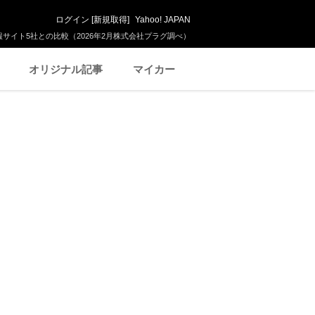
ログイン
[
新規取得
]
Yahoo! JAPAN
サイト5社との比較（2026年2月株式会社プラグ調べ）
オリジナル記事
マイカー