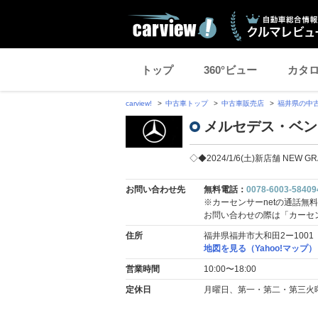
トップ
360°ビュー
カタ
carview!
中古車トップ
中古車販売店
福井県の中
メルセデス・ベン
◇◆2024/1/6(土)新店舗 NE
お問い合わせ先
無料電話：
0078-6003-58409
※カーセンサーnetの通話無
お問い合わせの際は「カーセ
住所
福井県福井市大和田2ー1001
地図を見る（Yahoo!マップ）
営業時間
10:00〜18:00
定休日
月曜日、第一・第二・第三火