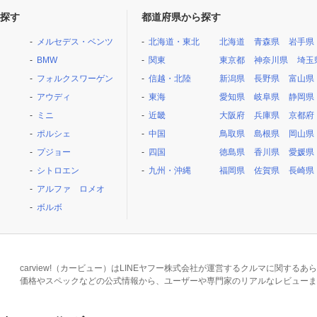
探す
都道府県から探す
メルセデス・ベンツ
北海道・東北
北海道
青森県
岩手県
BMW
関東
東京都
神奈川県
埼玉
フォルクスワーゲン
信越・北陸
新潟県
長野県
富山県
アウディ
東海
愛知県
岐阜県
静岡県
ミニ
近畿
大阪府
兵庫県
京都府
ポルシェ
中国
鳥取県
島根県
岡山県
プジョー
四国
徳島県
香川県
愛媛県
シトロエン
九州・沖縄
福岡県
佐賀県
長崎県
アルファ ロメオ
ボルボ
carview!（カービュー）はLINEヤフー株式会社が運営するクルマに関す
価格やスペックなどの公式情報から、ユーザーや専門家のリアルなレビューま