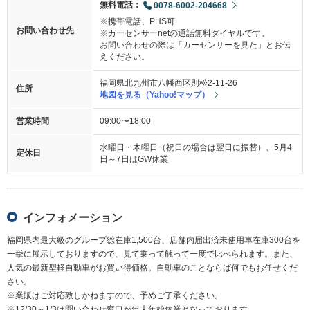
無料電話：
0078-6002-204668
※携帯電話、PHS可
お問い合わせ先
※カーセンサーnetの通話無料ダイヤルです。
お問い合わせの際は「カーセンサーを見た」とお伝
えください。
福岡県北九州市八幡西区則松2-11-26
住所
地図を見る（Yahoo!マップ）
営業時間
09:00〜18:00
水曜日・木曜日（祝日の場合は翌日に振替）、5月4
定休日
日～7日はGW休業
インフォメーション
福岡県内最大級のグループ総在庫1,500台、店舗内届出済未使用車在庫300台を
一挙に展示しておりますので、見て乗って触って一度で比べられます。また、
人気の最新型軽自動車がお買い得価格。自動車のことならば何でもお任せくだ
さい。
※業販はご対応致しかねますので、予めご了承ください。
※12/30～1/3は問い合わせ窓口が年末年始休業となっております。