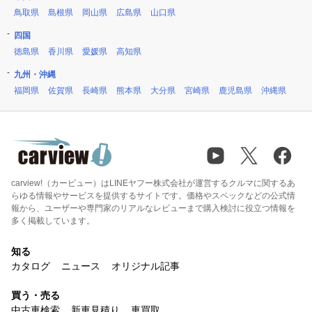
鳥取県
島根県
岡山県
広島県
山口県
四国
徳島県
香川県
愛媛県
高知県
九州・沖縄
福岡県
佐賀県
長崎県
熊本県
大分県
宮崎県
鹿児島県
沖縄県
carview!（カービュー）はLINEヤフー株式会社が運営するクルマに関するあ
らゆる情報やサービスを提供するサイトです。価格やスペックなどの公式情
報から、ユーザーや専門家のリアルなレビューまで購入検討に役立つ情報を
多く掲載しています。
知る
カタログ
ニュース
オリジナル記事
買う・売る
中古車検索
新車見積り
車買取