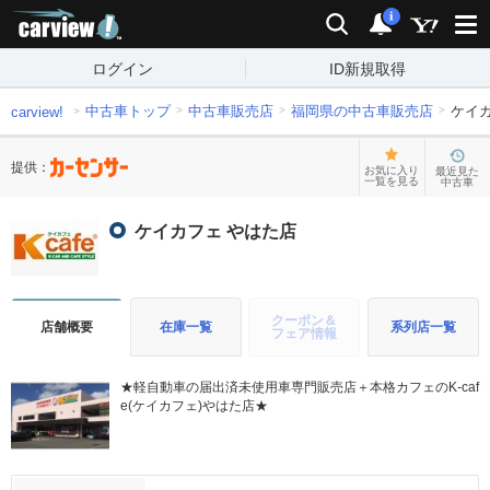
carview!
検索
通知
i
ログイン
ID新規取得
中古車トップ
中古車販売店
福岡県の中古車販売店
ケイ
carview!
提供：
お気に入り
最近見た
一覧を見る
中古車
ケイカフェ やはた店
クーポン＆
店舗概要
在庫一覧
系列店一覧
フェア情報
★軽自動車の届出済未使用車専門販売店＋本格カフェのK-caf
e(ケイカフェ)やはた店★