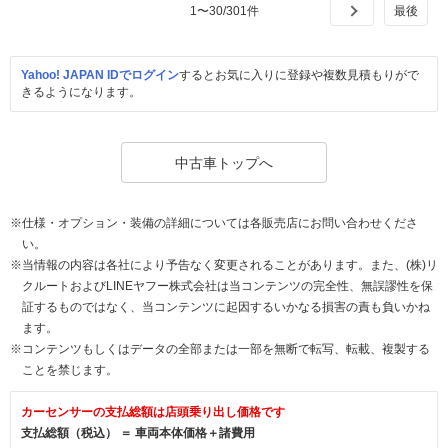
1
〜
30
/
301
件
Yahoo! JAPAN IDでログイン
するとお気に入りに登録や複数見積もりがで
きるようになります。
中古車トップへ
※仕様・オプション・装備の詳細については各販売店にお問い合わせくださ
い。
※当情報の内容は各社により予告なく変更されることがあります。また、(株)リ
クルートおよびLINEヤフー株式会社は当コンテンツの完全性、無誤謬性を保
証するものではなく、当コンテンツに起因するいかなる損害の責も負いかね
ます。
※コンテンツもしくはデータの全部または一部を無断で転写、転載、複製する
ことを禁じます。
カーセンサーの支払総額は店頭乗り出し価格です
支払総額（税込） ＝ 車両本体価格＋諸費用