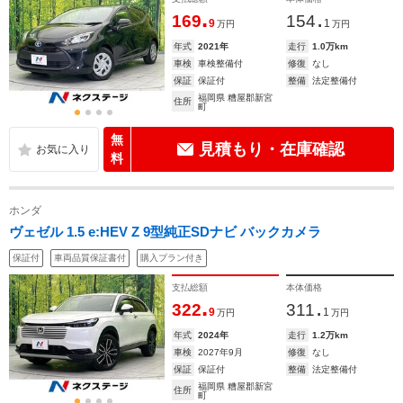
.
.
169
154
9
1
万円
万円
年式
2021年
走行
1.0万km
車検
車検整備付
修復
なし
保証
保証付
整備
法定整備付
福岡県 糟屋郡新宮
住所
町
無
見積もり・在庫確認
料
ホンダ
ヴェゼル 1.5 e:HEV Z 9型純正SDナビ バックカメラ
保証付
車両品質保証書付
購入プラン付き
支払総額
本体価格
.
.
322
311
9
1
万円
万円
年式
2024年
走行
1.2万km
車検
2027年9月
修復
なし
保証
保証付
整備
法定整備付
福岡県 糟屋郡新宮
住所
町