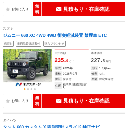
無
見積もり・在庫確認
料
スズキ
ジムニー 660 XC 4WD 4WD 衝突軽減装置 禁煙車 ETC
保証付
車両品質保証書付
購入プラン付き
支払総額
本体価格
.
.
235
227
9
5
万円
万円
年式
2025年
走行
1.0万km
車検
2028年9月
修復
なし
保証
保証付
整備
法定整備付
福岡県 糟屋郡新宮
住所
町
無
見積もり・在庫確認
料
ダイハツ
タント 660 カスタム X 両側電動スライド 純正ナビ