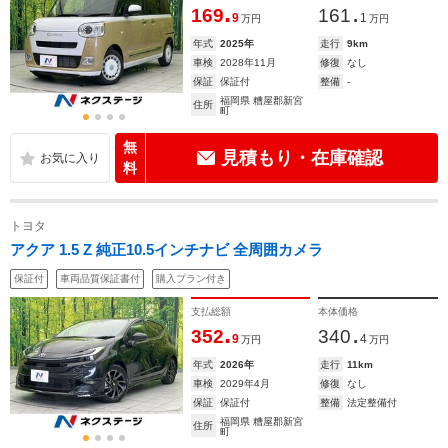
.
.
169
161
9
1
万円
万円
年式
2025年
走行
9km
車検
2028年11月
修復
なし
保証
保証付
整備
-
福岡県 糟屋郡新宮
住所
町
無
見積もり・在庫確認
料
トヨタ
アクア 1.5 Z 純正10.5インチナビ 全周囲カメラ
保証付
車両品質保証書付
購入プラン付き
支払総額
本体価格
.
.
352
340
9
4
万円
万円
年式
2026年
走行
11km
車検
2029年4月
修復
なし
保証
保証付
整備
法定整備付
福岡県 糟屋郡新宮
住所
町