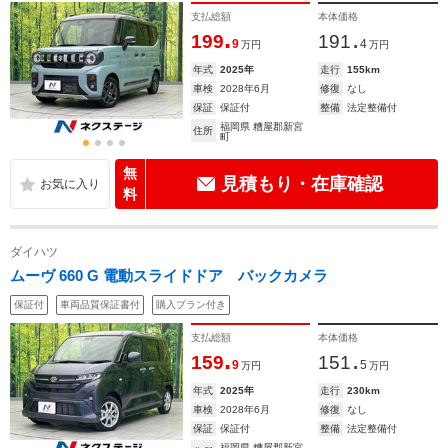
支払総額
本体価格
.
.
199
191
9
4
万円
万円
年式
2025年
走行
155km
車検
2028年6月
修復
なし
保証
保証付
整備
法定整備付
福岡県 糟屋郡新宮
住所
町
無
見積もり・在庫確認
料
ダイハツ
ムーヴ 660 G 電動スライドドア バックカメラ
保証付
車両品質保証書付
購入プラン付き
支払総額
本体価格
.
.
159
151
9
5
万円
万円
年式
2025年
走行
230km
車検
2028年6月
修復
なし
保証
保証付
整備
法定整備付
福岡県 糟屋郡新宮