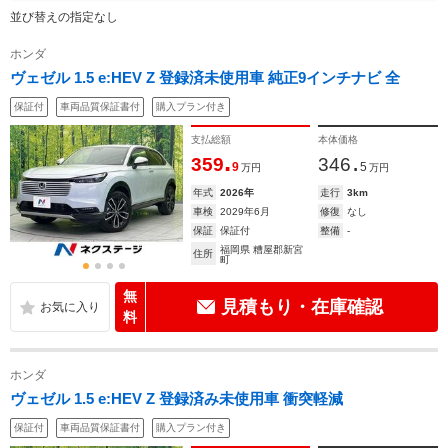
並び替えの指定なし
ホンダ
ヴェゼル 1.5 e:HEV Z 登録済未使用車 純正9インチナビ 全
保証付
車両品質保証書付
購入プラン付き
支払総額
本体価格
.
.
359
346
9
5
万円
万円
年式
2026年
走行
3km
車検
2029年6月
修復
なし
保証
保証付
整備
-
福岡県 糟屋郡新宮
住所
町
無
見積もり・在庫確認
料
ホンダ
ヴェゼル 1.5 e:HEV Z 登録済み未使用車 衝突軽減
保証付
車両品質保証書付
購入プラン付き