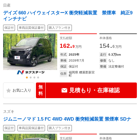
日産
デイズ 660 ハイウェイスターX 衝突軽減装置 禁煙車 純正9
インチナビ
保証付
車両品質保証書付
購入プラン付き
支払総額
本体価格
.
.
162
154
9
6
万円
万円
年式
2025年
走行
0.3万km
車検
2028年7月
修復
なし
保証
保証付
整備
法定整備付
福岡県 糟屋郡新宮
住所
町
無
見積もり・在庫確認
料
スズキ
ジムニーノマド 1.5 FC 4WD 4WD 衝突軽減装置 禁煙車 SDナ
保証付
車両品質保証書付
購入プラン付き
支払総額
本体価格