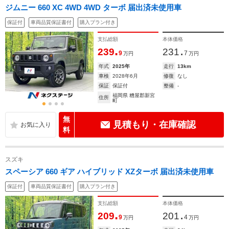
ジムニー 660 XC 4WD 4WD ターボ 届出済未使用車
保証付
車両品質保証書付
購入プラン付き
支払総額
本体価格
.
.
239
231
9
7
万円
万円
年式
2025年
走行
13km
車検
2028年6月
修復
なし
保証
保証付
整備
-
福岡県 糟屋郡新宮
住所
町
無
見積もり・在庫確認
料
スズキ
スペーシア 660 ギア ハイブリッド XZターボ 届出済未使用車
保証付
車両品質保証書付
購入プラン付き
支払総額
本体価格
.
.
209
201
9
4
万円
万円