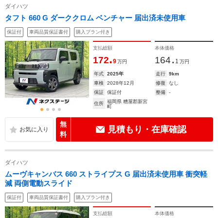
ダイハツ
タフト 660 G ダーククロム ベンチャー 届出済未使用車
保証付
車両品質保証書付
購入プラン付き
支払総額
本体価格
.
.
172
164
9
1
万円
万円
年式
2025年
走行
9km
車検
2028年12月
修復
なし
保証
保証付
整備
-
福岡県 糟屋郡新宮
住所
町
無
見積もり・在庫確認
料
ダイハツ
ムーヴキャンバス 660 ストライプス G 届出済未使用車 衝突軽
減 両側電動スライド
保証付
車両品質保証書付
購入プラン付き
支払総額
本体価格