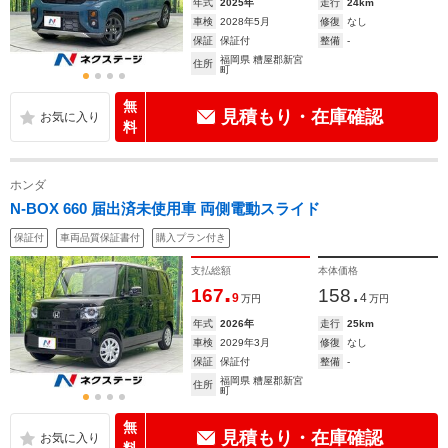
年式
2025年
走行
24km
車検
2028年5月
修復
なし
保証
保証付
整備
-
福岡県 糟屋郡新宮
住所
町
無
見積もり・在庫確認
料
ホンダ
N-BOX 660 届出済未使用車 両側電動スライド
保証付
車両品質保証書付
購入プラン付き
支払総額
本体価格
.
.
167
158
9
4
万円
万円
年式
2026年
走行
25km
車検
2029年3月
修復
なし
保証
保証付
整備
-
福岡県 糟屋郡新宮
住所
町
無
見積もり・在庫確認