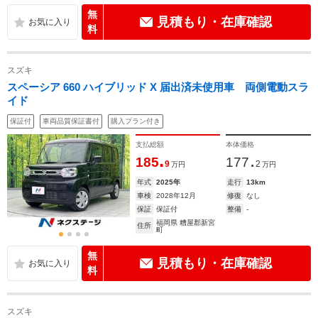
無
見積もり・在庫確認
料
スズキ
スペーシア 660 ハイブリッド X 届出済未使用車 両側電動スラ
イド
保証付
車両品質保証書付
購入プラン付き
支払総額
本体価格
.
.
185
177
9
2
万円
万円
年式
2025年
走行
13km
車検
2028年12月
修復
なし
保証
保証付
整備
-
福岡県 糟屋郡新宮
住所
町
無
見積もり・在庫確認
料
スズキ