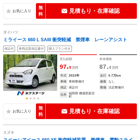
無
見積もり・在庫確認
料
ダイハツ
ミライース 660 L SAIII 衝突軽減 禁煙車 レーンアシスト
保証付
車両品質保証書付
購入プラン付き
支払総額
本体価格
.
.
97
87
9
4
万円
万円
年式
2023年
走行
0.7万km
車検
車検整備付
修復
なし
保証
保証付
整備
法定整備付
福岡県 糟屋郡新宮
住所
町
無
見積もり・在庫確認
料
スズキ
スペーシアベース 660 XF 衝突軽減装置 禁煙車 電動スライ