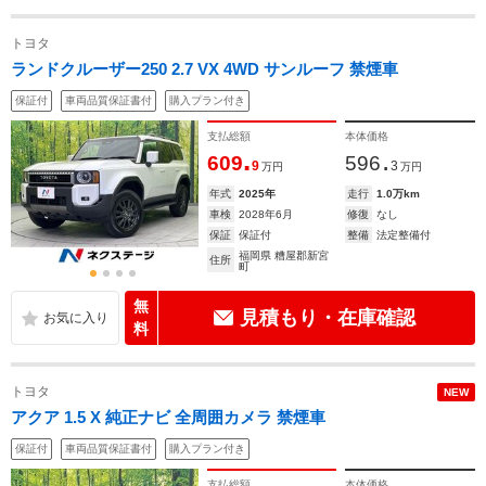
トヨタ
ランドクルーザー250 2.7 VX 4WD サンルーフ 禁煙車
保証付
車両品質保証書付
購入プラン付き
支払総額
本体価格
.
.
609
596
9
3
万円
万円
年式
2025年
走行
1.0万km
車検
2028年6月
修復
なし
保証
保証付
整備
法定整備付
福岡県 糟屋郡新宮
住所
町
無
見積もり・在庫確認
料
トヨタ
NEW
アクア 1.5 X 純正ナビ 全周囲カメラ 禁煙車
保証付
車両品質保証書付
購入プラン付き
支払総額
本体価格