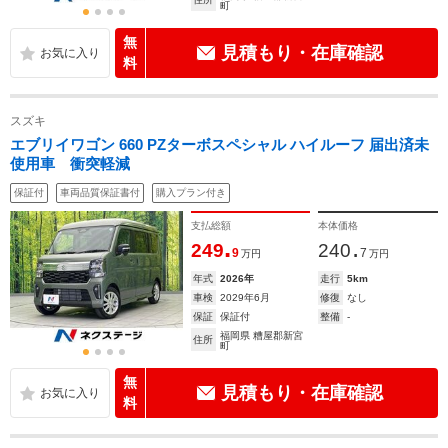
町
無
見積もり・在庫確認
料
スズキ
エブリイワゴン 660 PZターボスペシャル ハイルーフ 届出済未
使用車 衝突軽減
保証付
車両品質保証書付
購入プラン付き
支払総額
本体価格
.
.
249
240
9
7
万円
万円
年式
2026年
走行
5km
車検
2029年6月
修復
なし
保証
保証付
整備
-
福岡県 糟屋郡新宮
住所
町
無
見積もり・在庫確認
料