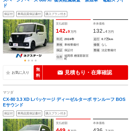
ド
保証付
車両品質保証書付
購入プラン付き
支払総額
本体価格
.
.
142
132
9
4
万円
万円
年式
2024年
走行
0.7万km
車検
車検整備付
修復
なし
保証
保証付
整備
法定整備付
福岡県 糟屋郡新宮
住所
町
無
見積もり・在庫確認
料
マツダ
CX-80 3.3 XD Lパッケージ ディーゼルターボ サンルーフ BOS
Eサウンド
保証付
車両品質保証書付
購入プラン付き
支払総額
本体価格
.
.
449
436