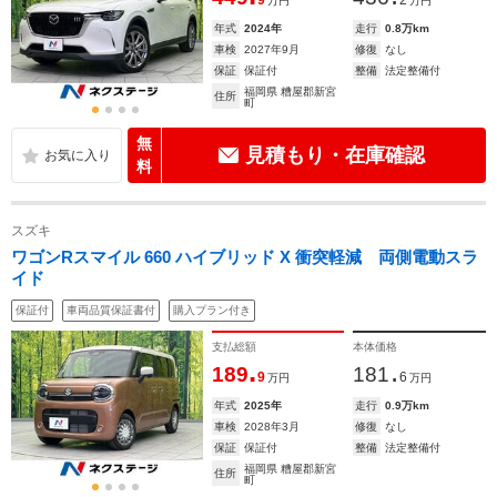
9
2
万円
万円
年式
2024年
走行
0.8万km
車検
2027年9月
修復
なし
保証
保証付
整備
法定整備付
福岡県 糟屋郡新宮
住所
町
無
見積もり・在庫確認
料
スズキ
ワゴンRスマイル 660 ハイブリッド X 衝突軽減 両側電動スラ
イド
保証付
車両品質保証書付
購入プラン付き
支払総額
本体価格
.
.
189
181
9
6
万円
万円
年式
2025年
走行
0.9万km
車検
2028年3月
修復
なし
保証
保証付
整備
法定整備付
福岡県 糟屋郡新宮
住所
町