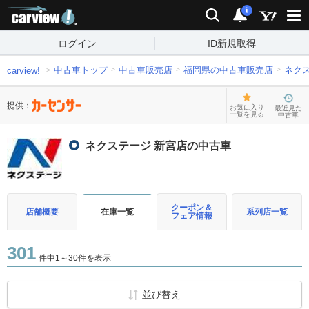
carview!
検索
通知
i
ログイン
ID新規取得
中古車トップ
中古車販売店
福岡県の中古車販売店
ネク
carview!
提供：
お気に入り
最近見た
一覧を見る
中古車
ネクステージ 新宮店の中古車
クーポン＆
店舗概要
在庫一覧
系列店一覧
フェア情報
301
件中1～30件を表示
並び替え