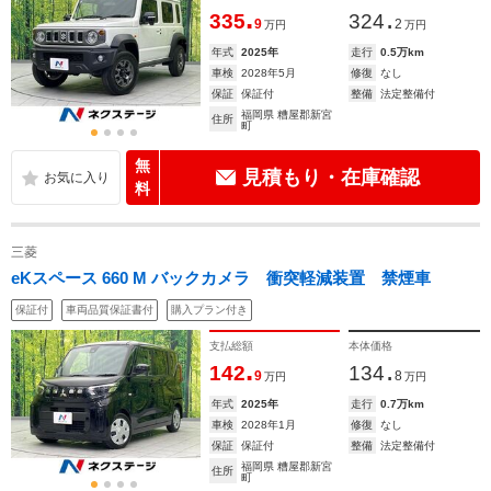
.
.
335
324
9
2
万円
万円
年式
2025年
走行
0.5万km
車検
2028年5月
修復
なし
保証
保証付
整備
法定整備付
福岡県 糟屋郡新宮
住所
町
無
見積もり・在庫確認
料
三菱
eKスペース 660 M バックカメラ 衝突軽減装置 禁煙車
保証付
車両品質保証書付
購入プラン付き
支払総額
本体価格
.
.
142
134
9
8
万円
万円
年式
2025年
走行
0.7万km
車検
2028年1月
修復
なし
保証
保証付
整備
法定整備付
福岡県 糟屋郡新宮
住所
町