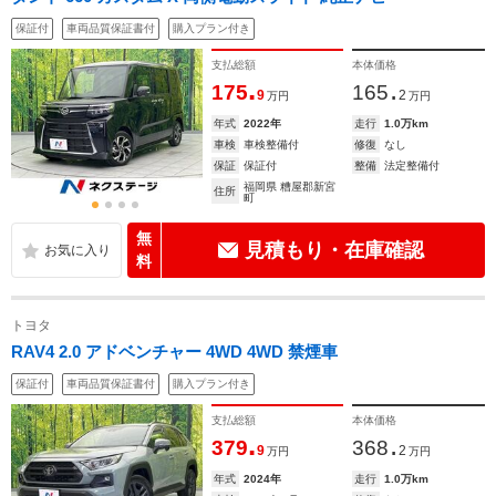
保証付
車両品質保証書付
購入プラン付き
支払総額
本体価格
.
.
175
165
9
2
万円
万円
年式
2022年
走行
1.0万km
車検
車検整備付
修復
なし
保証
保証付
整備
法定整備付
福岡県 糟屋郡新宮
住所
町
無
見積もり・在庫確認
料
トヨタ
RAV4 2.0 アドベンチャー 4WD 4WD 禁煙車
保証付
車両品質保証書付
購入プラン付き
支払総額
本体価格
.
.
379
368
9
2
万円
万円
年式
2024年
走行
1.0万km