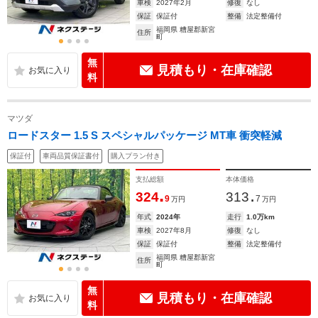
車検
2027年2月
修復
なし
保証
保証付
整備
法定整備付
福岡県 糟屋郡新宮
住所
町
無
見積もり・在庫確認
料
マツダ
ロードスター 1.5 S スペシャルパッケージ MT車 衝突軽減
保証付
車両品質保証書付
購入プラン付き
支払総額
本体価格
.
.
324
313
9
7
万円
万円
年式
2024年
走行
1.0万km
車検
2027年8月
修復
なし
保証
保証付
整備
法定整備付
福岡県 糟屋郡新宮
住所
町
無
見積もり・在庫確認
料