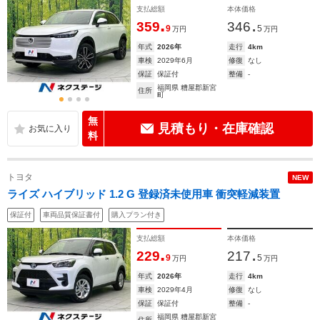
支払総額
本体価格
.
.
359
346
9
5
万円
万円
年式
2026年
走行
4km
車検
2029年6月
修復
なし
保証
保証付
整備
-
福岡県 糟屋郡新宮
住所
町
無
見積もり・在庫確認
料
トヨタ
NEW
ライズ ハイブリッド 1.2 G 登録済未使用車 衝突軽減装置
保証付
車両品質保証書付
購入プラン付き
支払総額
本体価格
.
.
229
217
9
5
万円
万円
年式
2026年
走行
4km
車検
2029年4月
修復
なし
保証
保証付
整備
-
福岡県 糟屋郡新宮
住所