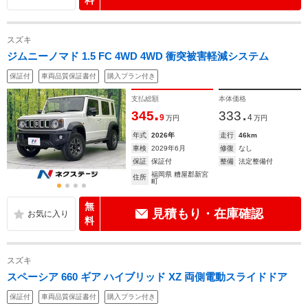
料
スズキ
ジムニーノマド 1.5 FC 4WD 4WD 衝突被害軽減システム
保証付
車両品質保証書付
購入プラン付き
支払総額
本体価格
.
.
345
333
9
4
万円
万円
年式
2026年
走行
46km
車検
2029年6月
修復
なし
保証
保証付
整備
法定整備付
福岡県 糟屋郡新宮
住所
町
無
見積もり・在庫確認
料
スズキ
スペーシア 660 ギア ハイブリッド XZ 両側電動スライドドア
保証付
車両品質保証書付
購入プラン付き