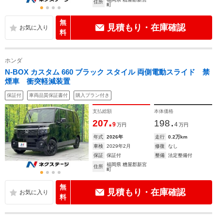
住所
町
無
見積もり・在庫確認
料
ホンダ
N-BOX カスタム 660 ブラック スタイル 両側電動スライド 禁
煙車 衝突軽減装置
保証付
車両品質保証書付
購入プラン付き
支払総額
本体価格
.
.
207
198
9
4
万円
万円
年式
2026年
走行
0.2万km
車検
2029年2月
修復
なし
保証
保証付
整備
法定整備付
福岡県 糟屋郡新宮
住所
町
無
見積もり・在庫確認
料