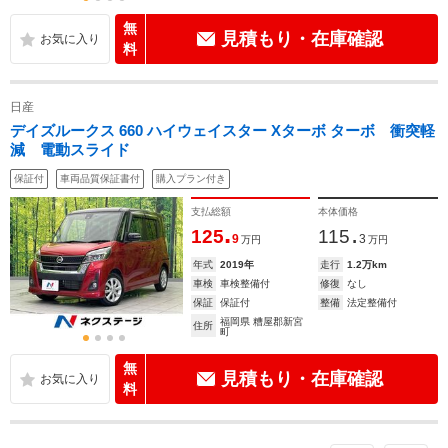
無
見積もり・在庫確認
料
日産
デイズルークス 660 ハイウェイスター Xターボ ターボ 衝突軽
減 電動スライド
保証付
車両品質保証書付
購入プラン付き
支払総額
本体価格
.
.
125
115
9
3
万円
万円
年式
2019年
走行
1.2万km
車検
車検整備付
修復
なし
保証
保証付
整備
法定整備付
福岡県 糟屋郡新宮
住所
町
無
見積もり・在庫確認
料