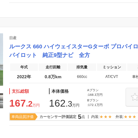
日産
ルークス 660 ハイウェイスターGターボ プロパイ
パイロット 純正9型ナビ 全方
年式
走行距離
排気量
ミッション
2022年
0.8万km
660cc
AT/CVT
車
Aプラン
支払総額
本体価格
:168.3万円
167
162
Bプラン
.2
.3
万円
万円
:172.1万円
5
車両品質評価
カーセンサー評価認定
点
内装:
外装: