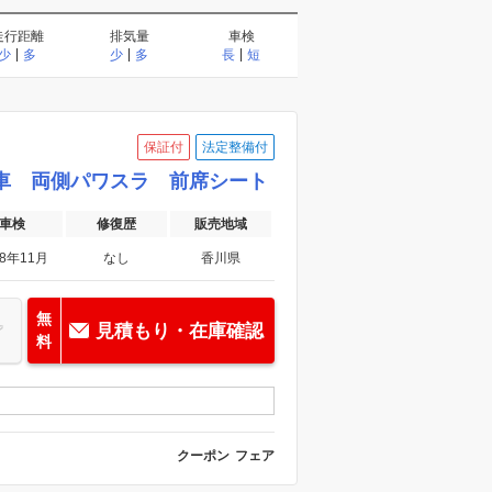
エアコン・クーラー
走行距離
排気量
車検
盗難防止装置
少
多
少
多
長
短
保証付
法定整備付
アシスト
横滑り防止装置
使用車 両側パワスラ 前席シート
バッグ
カーテンエアバッグ
車検
修復歴
販売地域
ラ
28年11月
なし
香川県
ラ）
ター
シートエアコン
無
見積もり・在庫確認
料
ール
クーポン
フェア