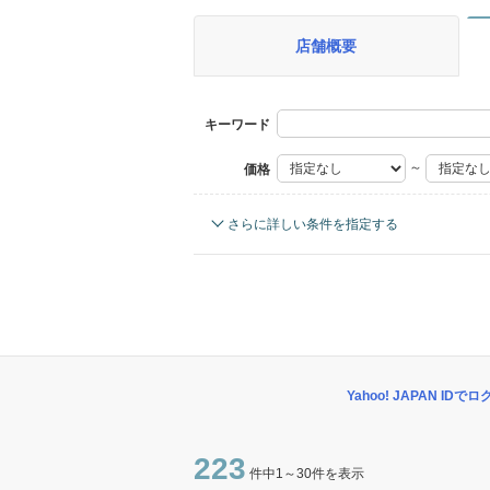
店舗概要
キーワード
～
価格
ボディタイプ
さらに詳しい条件を指定する
エンジン種別
修復歴
車両条件
排気量
4WD
Yahoo! JAPAN IDで
禁煙車
223
件中1～30件を表示