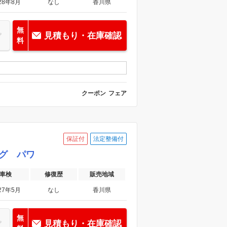
28年8月
なし
香川県
無
見積もり・在庫確認
料
クーポン
フェア
保証付
法定整備付
ング パワ
車検
修復歴
販売地域
27年5月
なし
香川県
無
見積もり・在庫確認