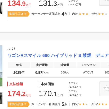
134
131
Bプラン
.9
.3
万円
万円
:138.7万円
4
車両品質評価
カーセンサー評価認定
点
内装:
外装:
スズキ
ワゴンRスマイル 660 ハイブリッド S 禁煙 デ
年式
走行距離
排気量
ミッション
2025年
0.8万km
660cc
AT/CVT
20
Aプラン
支払総額
本体価格
:175.3万円
174
170
Bプラン
.2
.1
万円
万円
:179.1万円
5
車両品質評価
カーセンサー評価認定
点
内装:
外装: