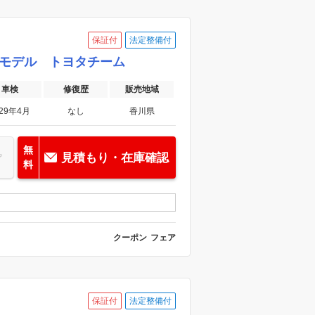
き
車両品質評価書付き
保証付
法定整備付
改後モデル トヨタチーム
車検
修復歴
販売地域
029年4月
なし
香川県
無
見積もり・在庫確認
料
クーポン
フェア
保証付
法定整備付