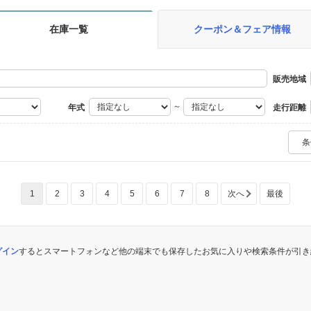
在庫一覧
クーポン＆フェア情報
販売地域
～
年式
走行距離
ミッション
条
使用燃料
車検残
ス
1
2
3
4
5
6
7
8
次へ
最後
～
定期点検記録簿
福祉車両
キャンピン
ログイン
するとスマートフォンなど他の端末でも保存したお気に入りや検索条件が引き
寒冷地仕様車
過給器設定モデル
（ターボ・スーパーチャージャ
ーなど）