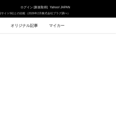
ログイン
[
新規取得
]
Yahoo! JAPAN
サイト5社との比較（2026年2月株式会社プラグ調べ）
オリジナル記事
マイカー