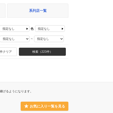
系列店一覧
指定なし
色
指定なし
～
ハンドル
件クリア
検索（
223件
）
乗車定員
ライドドア
グカー
軽自動車を除く
継げるようになります。
お気に入り一覧を見る