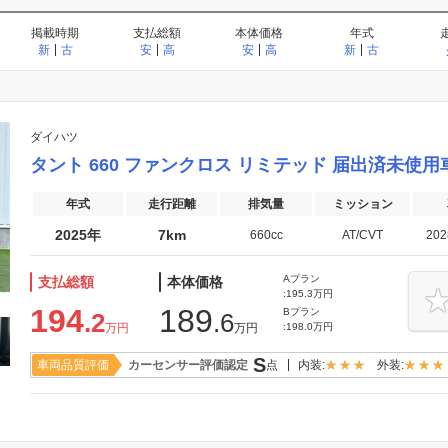
スマートキー
パワーウィンドウ
パワステ
掲載時期
支払総額
本体価格
年式
ディスチャージドランプ
LEDヘッドライト
ETC
新
古
安
高
安
高
新
古
後席モニター
電動リアゲート
カーナビ・TV・DVD
ダイハツ
衝突被害軽減ブレーキ
クルーズコントロール
パーキング
タント 660 ファンクロス リミテッド 届出済未
運転席エアバッグ
助手席エアバッグ
サイドエア
年式
走行距離
排気量
ミッション
サイドカメラ
バックカメラ
全周囲カメ
2025年
7km
660cc
AT/CVT
20
（360度カメ
Aプラン
支払総額
本体価格
3列シート
ウォークスルー
シートヒー
:195.3万円
194
189
Bプラン
.2
.6
ベンチシート
電動シート
オットマン
万円
万円
:198.0万円
S
エコカー減税対象車
車両品質評価
カーセンサー評価認定
点
内装:
外装:
ローダウン
リフトアップ
アルミホイ