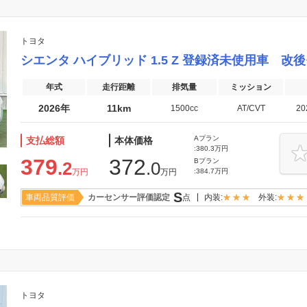
ワンオーナーカー
メーカー系販売店取扱車
クーポン付
支払総額あり
保証付き
トヨタ
登録(届出)済未使用車
シエンタ ハイブリッド 1.5 Z 登録済未使用車 
年式
走行距離
排気量
ミッション
2026年
11km
1500cc
AT/CVT
2
Aプラン
支払総額
本体価格
:380.3万円
379
372
Bプラン
.2
.0
万円
万円
:384.7万円
S
車両品質評価
カーセンサー評価認定
点
内装:
外装:
トヨタ