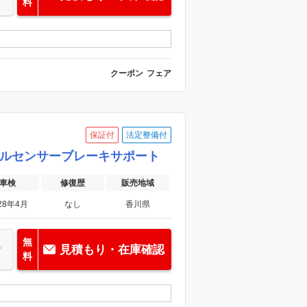
料
クーポン
フェア
保証付
法定整備付
ュアルセンサーブレーキサポート
車検
修復歴
販売地域
28年4月
なし
香川県
無
見積もり・在庫確認
料