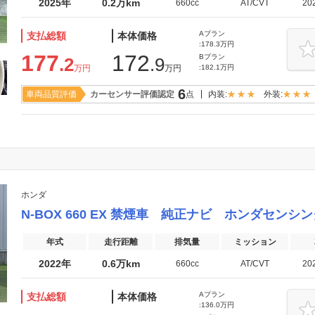
2025年
0.2万km
660cc
AT/CVT
20
Aプラン
支払総額
本体価格
:178.3万円
177
172
Bプラン
.2
.9
万円
万円
:182.1万円
6
車両品質評価
カーセンサー評価認定
点
内装:
外装:
ホンダ
N-BOX 660 EX 禁煙車 純正ナビ ホンダセンシ
年式
走行距離
排気量
ミッション
2022年
0.6万km
660cc
AT/CVT
20
Aプラン
支払総額
本体価格
:136.0万円