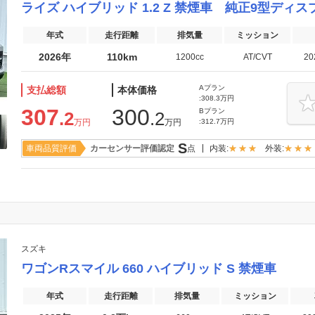
ライズ ハイブリッド 1.2 Z 禁煙車 純正9型ディ
年式
走行距離
排気量
ミッション
2026年
110km
1200cc
AT/CVT
2
Aプラン
支払総額
本体価格
:308.3万円
307
300
Bプラン
.2
.2
万円
万円
:312.7万円
S
車両品質評価
カーセンサー評価認定
点
内装:
外装:
スズキ
ワゴンRスマイル 660 ハイブリッド S 禁煙車
年式
走行距離
排気量
ミッション