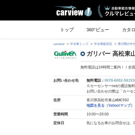
トップ
360°ビュー
カタ
carview!
中古車トップ
中古車販売店
香川県の中
ガリバー 高松東
無料電話は24時間ご案内！！全
お問い合わせ先
無料電話：
0078-6002-58153
※カーセンサーnetの通話無
お問い合わせの際は「カーセ
住所
香川県高松市東山崎町692
地図を見る（Yahoo!マップ）
営業時間
10:00〜20:00
定休日
気になるお車のお問合せは、0078