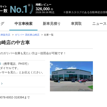
掲載レビュー
326,000
件
時点
※新車カタログのある自動車総合情報
2026.08.09
ログ
中古車検索
新車見積り
車買取
ニュース
古車販売店
ガリバー 高松東山崎店
在庫一覧
山崎店の中古車
国のガリバー在庫も見たい方は一括照会が可能です！
6
（携帯電話、PHS可）
料ダイヤルです。
ンサーを見た」とお伝えください。
-6002-318394まで