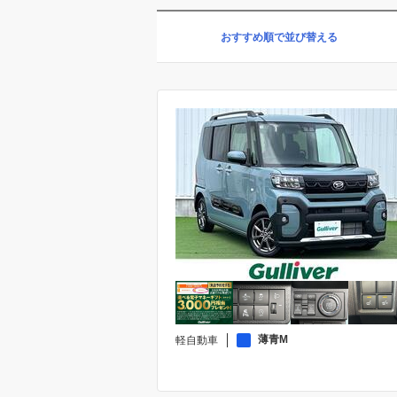
キーレスエントリー
おすすめ順で並び替える
Wエアコン
基本装備
サンルーフ
オーディオ関連
ABS
障害物センサー
安全性能
フロントカメラ
フルフラットシート
シート関連
本革シート
環境整備
アイドリングストップ
薄青M
軽自動車
カスタム
フルエアロ