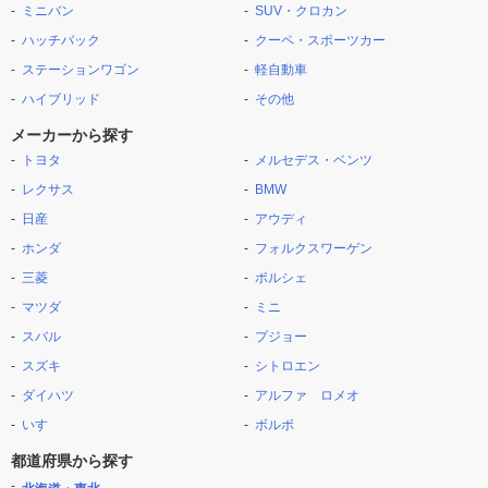
ミニバン
SUV・クロカン
ハッチバック
クーペ・スポーツカー
ステーションワゴン
軽自動車
ハイブリッド
その他
メーカーから探す
トヨタ
メルセデス・ベンツ
レクサス
BMW
日産
アウディ
ホンダ
フォルクスワーゲン
三菱
ポルシェ
マツダ
ミニ
スバル
プジョー
スズキ
シトロエン
ダイハツ
アルファ ロメオ
いすゞ
ボルボ
都道府県から探す