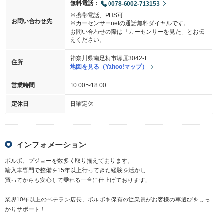
無料電話：
0078-6002-713153
※携帯電話、PHS可
お問い合わせ先
※カーセンサーnetの通話無料ダイヤルです。
お問い合わせの際は「カーセンサーを見た」とお伝
えください。
神奈川県南足柄市塚原3042-1
住所
地図を見る（Yahoo!マップ）
営業時間
10:00〜18:00
定休日
日曜定休
インフォメーション
ボルボ、プジョーを数多く取り揃えております。
輸入車専門で整備を15年以上行ってきた経験を活かし
買ってからも安心して乗れる一台に仕上げております。
業界10年以上のベテラン店長、ボルボを保有の従業員がお客様の車選びをしっ
かりサポート！