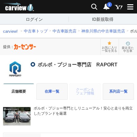
carview!
検索
通知
i
ログイン
ID新規取得
中古車トップ
中古車販売店
神奈川県の中古車販売店
ボ
carview!
提供：
お気に入り
最近見た
一覧を見る
中古車
ボルボ・プジョー専門店 RAPORT
クーポン＆
店舗概要
在庫一覧
系列店一覧
フェア情報
ボルボ・プジョー専門としリニューアル！安心と走りを両立
したブランドを厳選