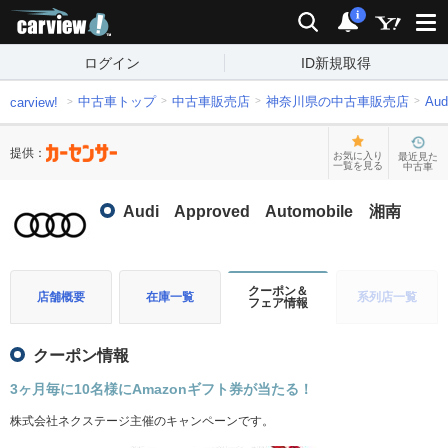
carview!
検索
通知
i
ログイン
ID新規取得
中古車トップ
中古車販売店
神奈川県の中古車販売店
Au
carview!
提供：
お気に入り
最近見た
一覧を見る
中古車
Audi Approved Automobile 湘南
クーポン＆
店舗概要
在庫一覧
系列店一覧
フェア情報
クーポン情報
3ヶ月毎に10名様にAmazonギフト券が当たる！
株式会社ネクステージ主催のキャンペーンです。