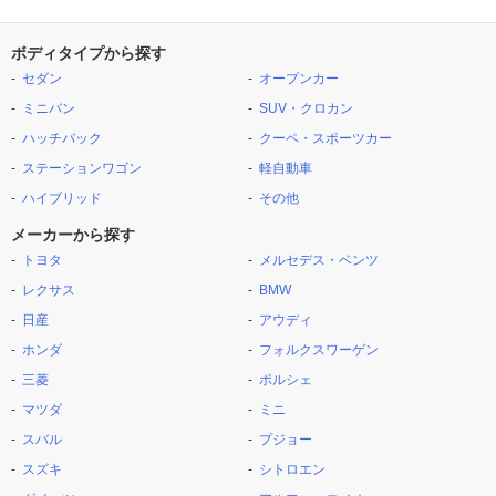
ボディタイプから探す
セダン
オープンカー
ミニバン
SUV・クロカン
ハッチバック
クーペ・スポーツカー
ステーションワゴン
軽自動車
ハイブリッド
その他
メーカーから探す
トヨタ
メルセデス・ベンツ
レクサス
BMW
日産
アウディ
ホンダ
フォルクスワーゲン
三菱
ポルシェ
マツダ
ミニ
スバル
プジョー
スズキ
シトロエン