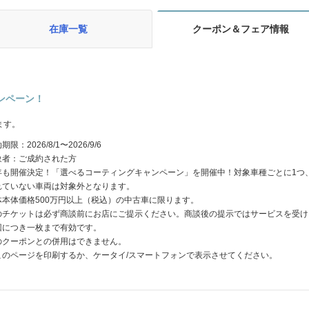
在庫一覧
クーポン＆フェア情報
ャンペーン！
ます。
期限：2026/8/1〜2026/9/6
象者：ご成約された方
年も開催決定！「選べるコーティングキャンペーン」を開催中！対象車種ごとに1つ
れていない車両は対象外となります。
体本体価格500万円以上（税込）の中古車に限ります。
のチケットは必ず商談前にお店にご提示ください。商談後の提示ではサービスを受け
回につき一枚まで有効です。
のクーポンとの併用はできません。
このページを印刷するか、ケータイ/スマートフォンで表示させてください。