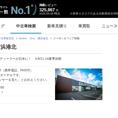
掲載レビュー
325,867
件
時点
※新車カタログのある自動車総合情報
2026.08.06
ログ
中古車検索
新車見積り
車買取
ニュース
中古車販売店
Dutton One 横浜港北
クーポン＆フェア情報
 横浜港北
ィーラーが日本に！ ※8/11-14夏季休暇
4
（携帯電話、PHS可）
料ダイヤルです。
ンサーを見た」とお伝えください。
60