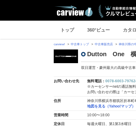
トップ
360°ビュー
カタ
carview!
中古車トップ
中古車販売店
神奈川県の
Dutton One
双日運営・豪州最大の高級中古車デ
お問い合わせ先
無料電話：
0078-6003-79762
※カーセンサーnetの通話無
お問い合わせの際は「カーセ
住所
神奈川県横浜市都筑区折本町4
地図を見る（Yahoo!マップ）
営業時間
10:00〜18:00
定休日
毎週火曜日、第1第3水曜日