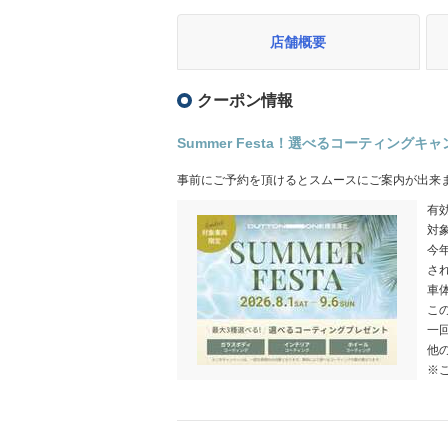
店舗概要
クーポン情報
Summer Festa！選べるコーティングキ
事前にご予約を頂けるとスムースにご案内が出来
有効
対
今
さ
車
こ
一
他
※