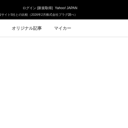
ログイン
[
新規取得
]
Yahoo! JAPAN
サイト5社との比較（2026年2月株式会社プラグ調べ）
オリジナル記事
マイカー