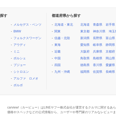
探す
都道府県から探す
メルセデス・ベンツ
北海道・東北
北海道
青森県
岩手県
BMW
関東
東京都
神奈川県
埼玉
フォルクスワーゲン
信越・北陸
新潟県
長野県
富山県
アウディ
東海
愛知県
岐阜県
静岡県
ミニ
近畿
大阪府
兵庫県
京都府
ポルシェ
中国
鳥取県
島根県
岡山県
プジョー
四国
徳島県
香川県
愛媛県
シトロエン
九州・沖縄
福岡県
佐賀県
長崎県
アルファ ロメオ
ボルボ
carview!（カービュー）はLINEヤフー株式会社が運営するクルマに関す
価格やスペックなどの公式情報から、ユーザーや専門家のリアルなレビューま