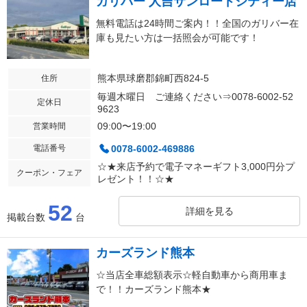
ガリバー 人吉サンロードシティー店
無料電話は24時間ご案内！！全国のガリバー在
庫も見たい方は一括照会が可能です！
熊本県球磨郡錦町西824-5
住所
毎週木曜日 ご連絡ください⇒0078-6002-52
定休日
9623
09:00〜19:00
営業時間
電話番号
0078-6002-469886
☆★来店予約で電子マネーギフト3,000円分プ
クーポン・フェア
レゼント！！☆★
52
詳細を見る
掲載台数
台
カーズランド熊本
☆当店全車総額表示☆軽自動車から商用車ま
で！！カーズランド熊本★