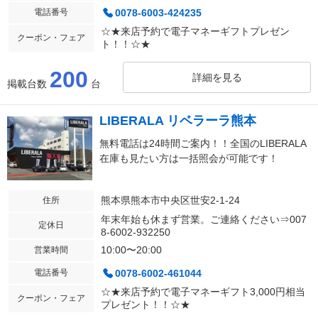
電話番号
0078-6003-424235
☆★来店予約で電子マネーギフトプレゼン
クーポン・フェア
ト！！☆★
200
詳細を見る
掲載台数
台
LIBERALA リベラーラ熊本
無料電話は24時間ご案内！！全国のLIBERALA
在庫も見たい方は一括照会が可能です！
熊本県熊本市中央区世安2-1-24
住所
年末年始も休まず営業。ご連絡ください⇒007
定休日
8-6002-932250
10:00〜20:00
営業時間
電話番号
0078-6002-461044
☆★来店予約で電子マネーギフト3,000円相当
クーポン・フェア
プレゼント！！☆★