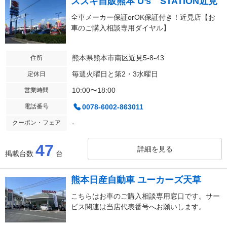
スズキ自販熊本 U’s STATION近見
全車メーカー保証orOK保証付き！近見店【お
車のご購入相談専用ダイヤル】
熊本県熊本市南区近見5-8-43
住所
毎週火曜日と第2・3水曜日
定休日
10:00〜18:00
営業時間
電話番号
0078-6002-863011
クーポン・フェア
-
47
詳細を見る
掲載台数
台
熊本日産自動車 ユーカーズ天草
こちらはお車のご購入相談専用窓口です。サー
ビス関連は当店代表番号へお願いします。