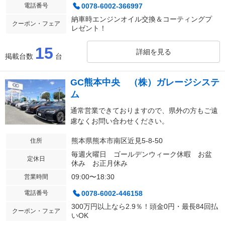
電話番号
0078-6002-366997
納車時エンジンオイル交換＆コーティングプ
クーポン・フェア
レゼント！
15
詳細を見る
掲載台数
台
GC熊本中央 （株）ガレージシステ
ム
通常営業できておりますので、県外の方もご遠
慮なくお問い合わせください。
熊本県熊本市南区近見5-8-50
住所
毎週火曜日 ゴールデンウィーク休暇 お盆
定休日
休み お正月休み
09:00〜18:30
営業時間
電話番号
0078-6002-446158
300万円以上なら2.9％！頭金0円・最長84回払
クーポン・フェア
いOK