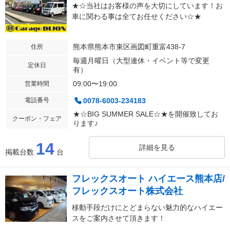
★☆当社はお客様の声を大切にしています！お
車に関わる事は全てお任せください☆★
熊本県熊本市東区画図町重富438-7
住所
毎週月曜日（大型連休・イベント等で変更
定休日
有）
09:00〜19:00
営業時間
電話番号
0078-6003-234183
★☆BIG SUMMER SALE☆★を開催致してお
クーポン・フェア
ります♪
14
詳細を見る
掲載台数
台
フレックスオート ハイエース熊本店/
フレックスオート株式会社
移動手段だけにとどまらない魅力的なハイエー
スをご案内させて頂きます！