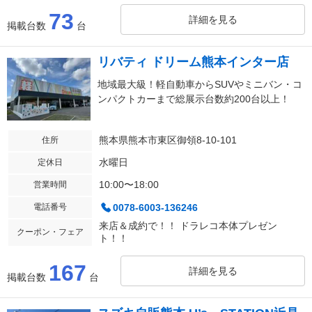
73
詳細を見る
掲載台数
台
リバティ ドリーム熊本インター店
地域最大級！軽自動車からSUVやミニバン・コ
ンパクトカーまで総展示台数約200台以上！
熊本県熊本市東区御領8-10-101
住所
水曜日
定休日
10:00〜18:00
営業時間
電話番号
0078-6003-136246
来店＆成約で！！ ドラレコ本体プレゼン
クーポン・フェア
ト！！
167
詳細を見る
掲載台数
台