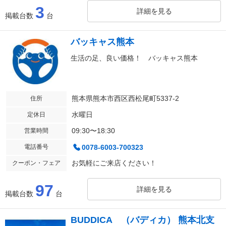
3
詳細を見る
掲載台数
台
バッキャス熊本
生活の足、良い価格！ バッキャス熊本
熊本県熊本市西区西松尾町5337-2
住所
水曜日
定休日
09:30〜18:30
営業時間
電話番号
0078-6003-700323
お気軽にご来店ください！
クーポン・フェア
97
詳細を見る
掲載台数
台
BUDDICA （バディカ） 熊本北支