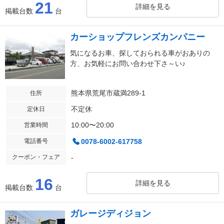
21
詳細を見る
掲載台数
台
カーショップフレンズカンパニー
気になるお車、探しておられる車がおありの
方、お気軽にお問い合わせ下さ～い♪
熊本県荒尾市蔵満289-1
住所
不定休
定休日
10:00〜20:00
営業時間
電話番号
0078-6002-617758
クーポン・フェア
-
16
詳細を見る
掲載台数
台
ガレージディジョン