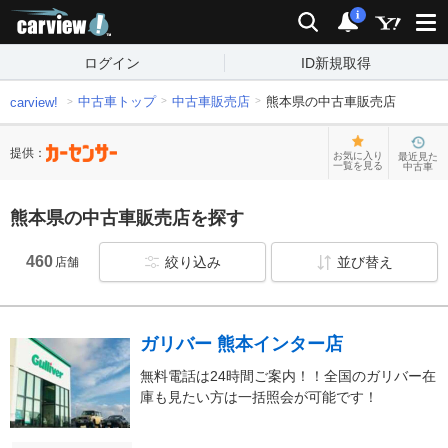
carview!
検索
通知
i
ログイン
ID新規取得
中古車トップ
中古車販売店
熊本県の中古車販売店
carview!
提供：
お気に入り
最近見た
一覧を見る
中古車
熊本県の中古車販売店を探す
460
絞り込み
並び替え
店舗
ガリバー 熊本インター店
無料電話は24時間ご案内！！全国のガリバー在
庫も見たい方は一括照会が可能です！