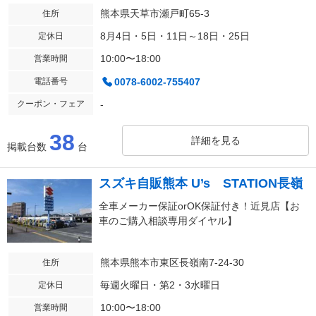
熊本県天草市瀬戸町65-3
住所
8月4日・5日・11日～18日・25日
定休日
10:00〜18:00
営業時間
電話番号
0078-6002-755407
クーポン・フェア
-
38
詳細を見る
掲載台数
台
スズキ自販熊本 U’s STATION長嶺
全車メーカー保証orOK保証付き！近見店【お
車のご購入相談専用ダイヤル】
熊本県熊本市東区長嶺南7-24-30
住所
毎週火曜日・第2・3水曜日
定休日
10:00〜18:00
営業時間