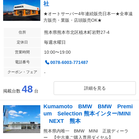
社
★オートサーバー4年連続販売日本一★全車遠
方販売・業販・店頭販売OK★
熊本県熊本市北区植木町岩野27-4
住所
毎週水曜日
定休日
10:00〜19:00
営業時間
電話番号
0078-6003-771487
クーポン・フェア
-
48
詳細を見る
掲載台数
台
Kumamoto BMW BMW Premi
um Selection 熊本インター/MINI
NEXT 熊本
熊本県内唯一 BMW MINI 正規ディーラ
ー 【中古車ご購入専用ダイヤル】