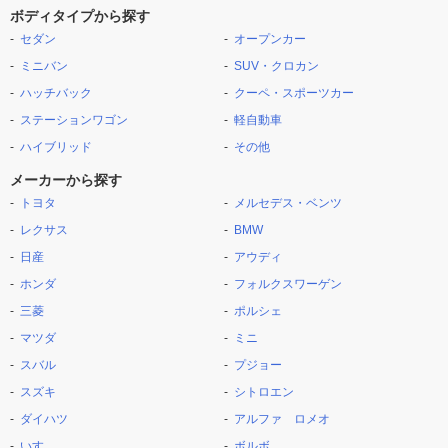
ボディタイプから探す
セダン
オープンカー
ミニバン
SUV・クロカン
ハッチバック
クーペ・スポーツカー
ステーションワゴン
軽自動車
ハイブリッド
その他
メーカーから探す
トヨタ
メルセデス・ベンツ
レクサス
BMW
日産
アウディ
ホンダ
フォルクスワーゲン
三菱
ポルシェ
マツダ
ミニ
スバル
プジョー
スズキ
シトロエン
ダイハツ
アルファ ロメオ
いすゞ
ボルボ