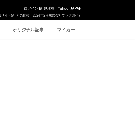
ログイン
[
新規取得
]
Yahoo! JAPAN
サイト5社との比較（2026年2月株式会社プラグ調べ）
オリジナル記事
マイカー