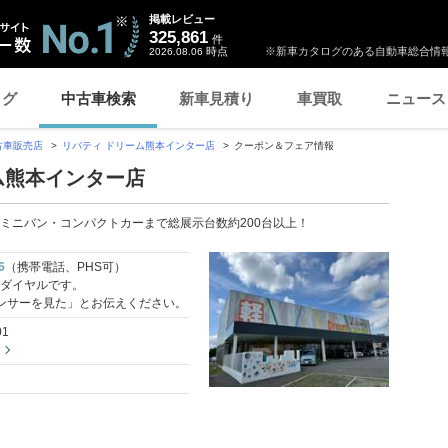
掲載レビュー
325,861
件
時点
※新車カタログのある自動車総合情報
2026.08.06
ログ
中古車検索
新車見積り
車買取
ニュース
古車販売店
リバティ ドリーム熊本インター店
クーポン＆フェア情報
ム熊本インター店
やミニバン・コンパクトカーまで総展示台数約200台以上！
6
（携帯電話、PHS可）
料ダイヤルです。
ンサーを見た」とお伝えください。
1