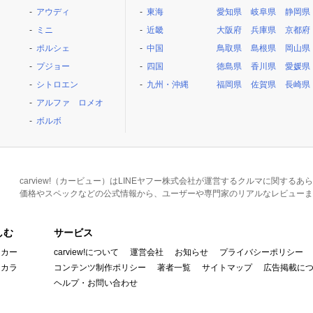
アウディ
東海
愛知県
岐阜県
静岡県
ミニ
近畿
大阪府
兵庫県
京都府
ポルシェ
中国
鳥取県
島根県
岡山県
プジョー
四国
徳島県
香川県
愛媛県
シトロエン
九州・沖縄
福岡県
佐賀県
長崎県
アルファ ロメオ
ボルボ
carview!（カービュー）はLINEヤフー株式会社が運営するクルマに関す
価格やスペックなどの公式情報から、ユーザーや専門家のリアルなレビューま
しむ
サービス
イカー
carview!について
運営会社
お知らせ
プライバシーポリシー
んカラ
コンテンツ制作ポリシー
著者一覧
サイトマップ
広告掲載に
ヘルプ・お問い合わせ