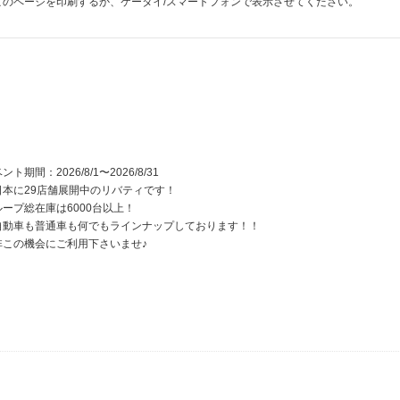
このページを印刷するか、ケータイ/スマートフォンで表示させてください。
ント期間：2026/8/1〜2026/8/31
日本に29店舗展開中のリバティです！
ループ総在庫は6000台以上！
自動車も普通車も何でもラインナップしております！！
非この機会にご利用下さいませ♪