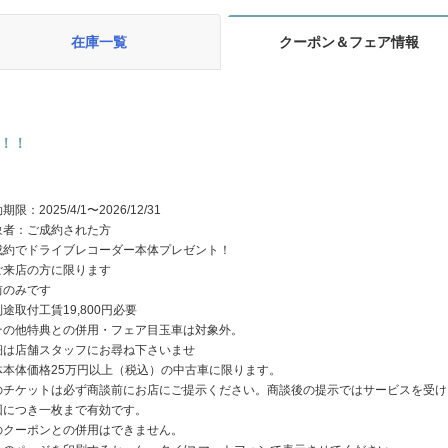
在庫一覧
クーポン＆フェア情報
！！
期限：2025/4/1〜2026/12/31
象者：ご成約された方
成約でドライブレコーダー本体プレゼント！
ご来店の方に限ります
前のみです
途取付工賃19,800円必要
その他特典との併用・フェア目玉車は対象外。
細は店舗スタッフにお尋ね下さいませ
体本体価格25万円以上（税込）の中古車に限ります。
のチケットは必ず商談前にお店にご提示ください。商談後の提示ではサービスを受け
回につき一枚まで有効です。
のクーポンとの併用はできません。