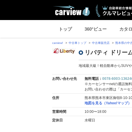
トップ
360°ビュー
カタ
carview!
中古車トップ
中古車販売店
熊本県の中
リバティ ドリー
地域最大級！軽自動車からSUV
お問い合わせ先
無料電話：
0078-6003-13624
※カーセンサーnetの通話無
お問い合わせの際は「カーセ
住所
熊本県熊本市東区御領8-10-10
地図を見る（Yahoo!マップ）
営業時間
10:00〜18:00
定休日
水曜日