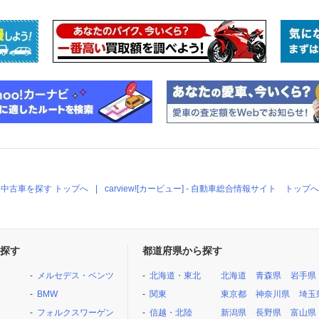
中古車を探す トップへ
carview![カービュー] - 自動車総合情報サイト トップへ
探す
都道府県から探す
メルセデス・ベンツ
北海道・東北
北海道
青森県
岩手県
BMW
関東
東京都
神奈川県
埼玉
フォルクスワーゲン
信越・北陸
新潟県
長野県
富山県