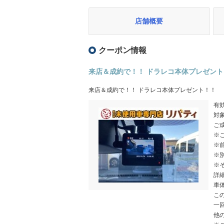
店舗概要
クーポン情報
来店＆成約で！！ ドラレコ本体プレゼント
来店＆成約で！！ ドラレコ本体プレゼント！！
有効
対
ご
※
※
※別
※
詳
車
こ
一
他