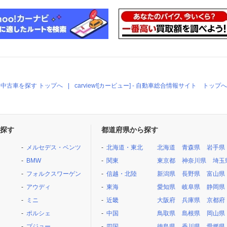
中古車を探す トップへ
carview![カービュー] - 自動車総合情報サイト トップへ
探す
都道府県から探す
メルセデス・ベンツ
北海道・東北
北海道
青森県
岩手県
BMW
関東
東京都
神奈川県
埼玉
フォルクスワーゲン
信越・北陸
新潟県
長野県
富山県
アウディ
東海
愛知県
岐阜県
静岡県
ミニ
近畿
大阪府
兵庫県
京都府
ポルシェ
中国
鳥取県
島根県
岡山県
プジョー
四国
徳島県
香川県
愛媛県