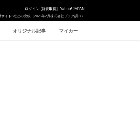
ログイン
[
新規取得
]
Yahoo! JAPAN
サイト5社との比較（2026年2月株式会社プラグ調べ）
オリジナル記事
マイカー