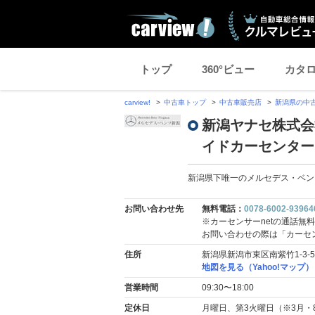
トップ
360°ビュー
カタ
carview!
中古車トップ
中古車販売店
新潟県の中
新潟ヤナセ株式会
イドカーセンター
新潟県下唯一のメルセデス・ベン
お問い合わせ先
無料電話：
0078-6002-93964
※カーセンサーnetの通話無
お問い合わせの際は「カーセ
住所
新潟県新潟市東区南紫竹1-3-5
地図を見る（Yahoo!マップ）
営業時間
09:30〜18:00
定休日
月曜日、第3火曜日（※3月・