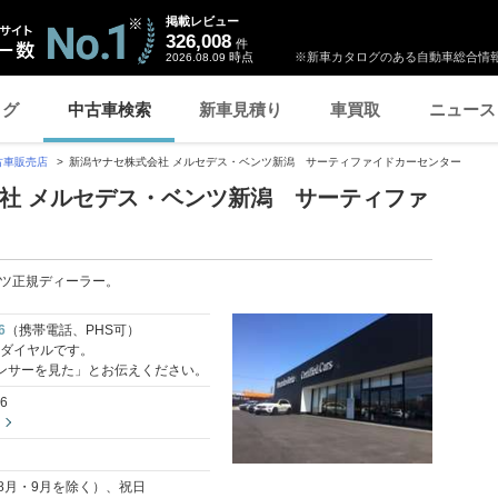
掲載レビュー
326,008
件
時点
※新車カタログのある自動車総合情報
2026.08.09
ログ
中古車検索
新車見積り
車買取
ニュース
古車販売店
新潟ヤナセ株式会社 メルセデス・ベンツ新潟 サーティファイドカーセンター
社 メルセデス・ベンツ新潟 サーティファ
ツ正規ディーラー。
6
（携帯電話、PHS可）
料ダイヤルです。
ンサーを見た」とお伝えください。
6
8月・9月を除く）、祝日