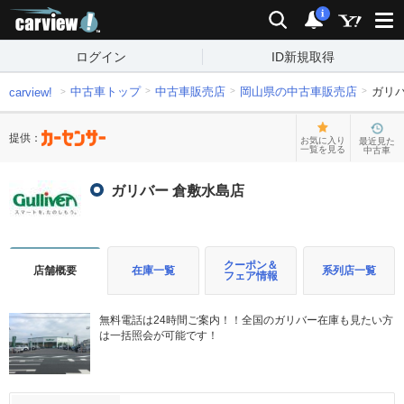
carview!
検索
通知
i
ログイン
ID新規取得
中古車トップ
中古車販売店
岡山県の中古車販売店
ガリ
carview!
提供：
お気に入り
最近見た
一覧を見る
中古車
ガリバー 倉敷水島店
クーポン＆
店舗概要
在庫一覧
系列店一覧
フェア情報
無料電話は24時間ご案内！！全国のガリバー在庫も見たい方
は一括照会が可能です！