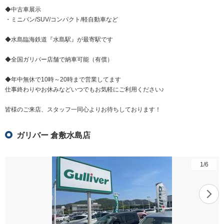
◆中古車展示
・ミニバン/SUV/コンパクト/軽自動車など
◆水島臨海鉄道『水島駅』が最寄駅です
◆全国ガリバー店舗で納車可能（有償）
◆年中無休で10時～20時まで営業してます
仕事終わりやお休みなどいつでもお気軽にご利用ください♪
皆様のご来店、スタッフ一同心よりお待ちしております！
ガリバー 倉敷水島店
1
/
6