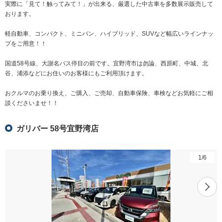
実際に「見て！触ってみて！」が出来る、厳選した中古車を多数展示販売して
おります。
軽自動車、コンパクト、ミニバン、ハイブリッド、SUVなど幅広いラインナッ
プをご用意！！
国道58号線、大謝名バス停目の前です。宜野湾市は勿論、西原町、中城、北
谷、浦添などにお住いのお客様にもご利用頂けます。
おクルマのお乗り換え、ご購入、ご売却、自動車保険、車検などお気軽にご相
談くださいませ！！
ガリバー 58号宜野湾店
1
/
6