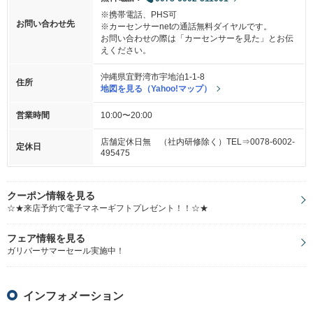
※携帯電話、PHS可
お問い合わせ先
※カーセンサーnetの通話無料ダイヤルです。
お問い合わせの際は「カーセンサーを見た」とお伝
えください。
沖縄県宜野湾市宇地泊1-1-8
住所
地図を見る（Yahoo!マップ）
営業時間
10:00〜20:00
店舗定休日無 （社内研修除く）TEL⇒0078-6002-
定休日
495475
クーポン情報を見る
☆★来店予約で電子マネーギフトプレゼント！！☆★
フェア情報を見る
ガリバーサマーセール実施中！
インフォメーション