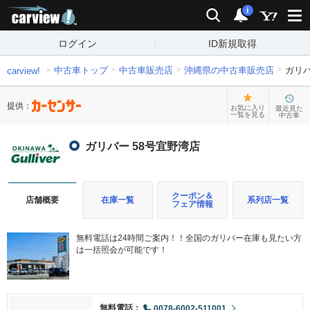
carview!
検索
通知
i
ログイン
ID新規取得
中古車トップ
中古車販売店
沖縄県の中古車販売店
ガリバ
carview!
提供：
お気に入り
最近見た
一覧を見る
中古車
ガリバー 58号宜野湾店
クーポン＆
店舗概要
在庫一覧
系列店一覧
フェア情報
無料電話は24時間ご案内！！全国のガリバー在庫も見たい方
は一括照会が可能です！
無料電話：
0078-6002-511001